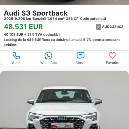
Audi S3 Sportback
2025
9.208
km
Benzină
1.984
cm³
333
CP
Cutie
automată
48.531
EUR
AUD238403
40.108
EUR +
21
% TVA deductibil
Leasing de la
489
EUR/luna
cu dobăndă
anuală
5,7
% pentru persoane
juridice.
Sună
WhatsApp
Mesaj
Favorite