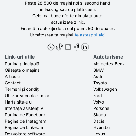
Peste 28.500 de
mașini noi și second hand,
în leasing sau cu plată cash.
Cele mai bune oferte din piața auto,
actualizate zilnic.
Finanțăm achiziții de la
cel puțin 750 de
dealeri.
Următoarea ta mașină
te așteaptă aici!
Link-uri utile
Autoturisme
Pagina principală
Mercedes-Benz
Găsește o mașină
BMW
Articole
Audi
Contact
Toyota
Termeni și condiții
Volkswagen
Utilizarea cookie-urilor
Ford
Harta site-ului
Volvo
Interfață asistenți AI
Porsche
Pagina de Facebook
Skoda
Pagina de Instagram
Dacia
Pagina de LinkedIn
Hyundai
Dezvoltare software
Lexus