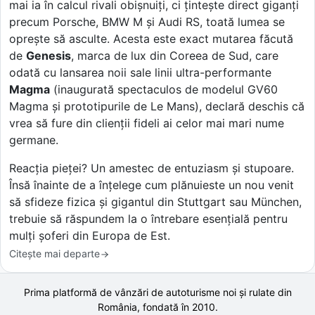
mai ia în calcul rivali obișnuiți, ci țintește direct giganți
precum Porsche, BMW M și Audi RS, toată lumea se
oprește să asculte. Acesta este exact mutarea făcută
de
Genesis
, marca de lux din Coreea de Sud, care
odată cu lansarea noii sale linii ultra-performante
Magma
(inaugurată spectaculos de modelul GV60
Magma și prototipurile de Le Mans), declară deschis că
vrea să fure din clienții fideli ai celor mai mari nume
germane.
Reacția pieței? Un amestec de entuziasm și stupoare.
Însă înainte de a înțelege cum plănuieste un nou venit
să sfideze fizica și gigantul din Stuttgart sau München,
trebuie să răspundem la o întrebare esențială pentru
mulți șoferi din Europa de Est.
Citește mai departe
Prima platformă de vânzări de autoturisme noi și rulate din
România, fondată în
2010
.