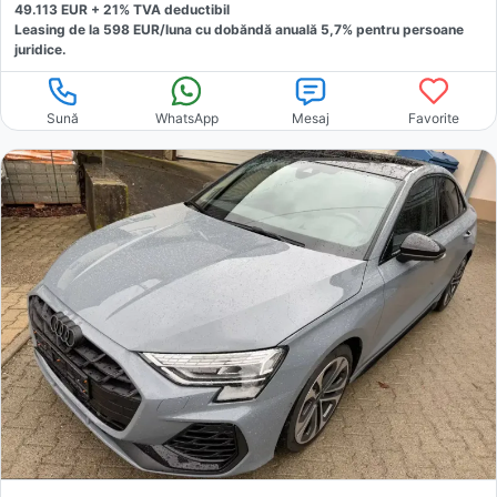
49.113
EUR +
21
% TVA deductibil
Leasing de la
598
EUR/luna
cu dobăndă
anuală
5,7
% pentru persoane
juridice.
Sună
WhatsApp
Mesaj
Favorite