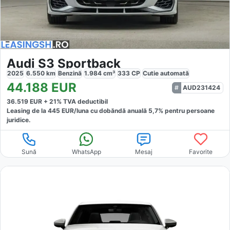
Audi S3 Sportback
2025
6.550
km
Benzină
1.984
cm³
333
CP
Cutie
automată
44.188
EUR
AUD231424
36.519
EUR +
21
% TVA deductibil
Leasing de la
445
EUR/luna
cu dobăndă
anuală
5,7
% pentru persoane
juridice.
Sună
WhatsApp
Mesaj
Favorite