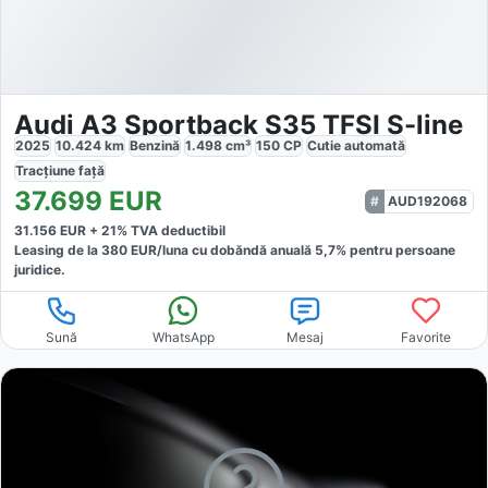
Audi A3 Sportback S35 TFSI S-line
2025
10.424
km
Benzină
1.498
cm³
150
CP
Cutie
automată
Tracțiune
față
37.699
EUR
AUD192068
31.156
EUR +
21
% TVA deductibil
Leasing de la
380
EUR/luna
cu dobăndă
anuală
5,7
% pentru persoane
juridice.
Sună
WhatsApp
Mesaj
Favorite