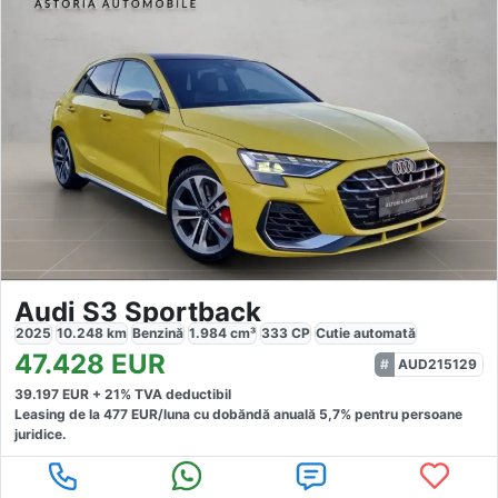
Audi S3 Sportback
2025
10.248
km
Benzină
1.984
cm³
333
CP
Cutie
automată
47.428
EUR
AUD215129
39.197
EUR +
21
% TVA deductibil
Leasing de la
477
EUR/luna
cu dobăndă
anuală
5,7
% pentru persoane
juridice.