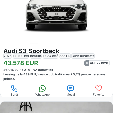
Audi S3 Sportback
2025
12.200
km
Benzină
1.984
cm³
333
CP
Cutie
automată
43.578
EUR
AUD221920
36.015
EUR +
21
% TVA deductibil
Leasing de la
439
EUR/luna
cu dobăndă
anuală
5,7
% pentru persoane
juridice.
Sună
WhatsApp
Mesaj
Favorite