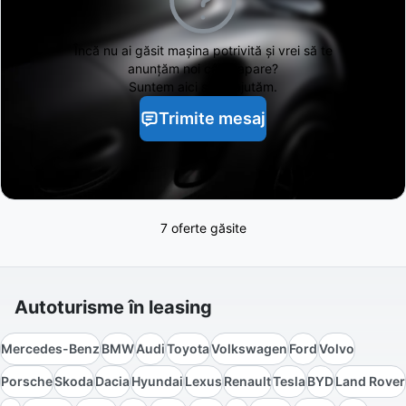
Încă nu ai găsit
mașina potrivită și vrei să te
anunțăm noi când apare?
Suntem aici să te ajutăm.
Trimite mesaj
7 oferte găsite
Autoturisme în leasing
Mercedes-Benz
BMW
Audi
Toyota
Volkswagen
Ford
Volvo
Porsche
Skoda
Dacia
Hyundai
Lexus
Renault
Tesla
BYD
Land Rover