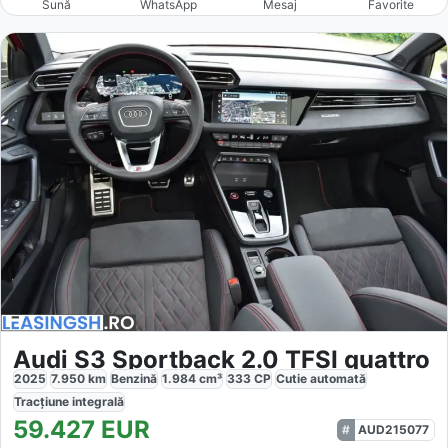
Sună
WhatsApp
Mesaj
Favorite
Audi S3 Sportback 2.0 TFSI quattro
2025
7.950
km
Benzină
1.984
cm³
333
CP
Cutie
automată
Tracțiune
integrală
59.427
EUR
AUD215077