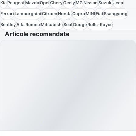
Kia
Peugeot
Mazda
Opel
Chery
Geely
MG
Nissan
Suzuki
Jeep
Ferrari
Lamborghini
Citroën
Honda
Cupra
MINI
Fiat
Ssangyong
Bentley
Alfa Romeo
Mitsubishi
Seat
Dodge
Rolls-Royce
Articole recomandate