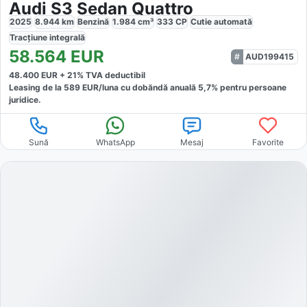
Audi S3 Sedan Quattro
2025
8.944
km
Benzină
1.984
cm³
333
CP
Cutie
automată
Tracțiune
integrală
58.564
EUR
AUD199415
48.400
EUR +
21
% TVA deductibil
Leasing de la
589
EUR/luna
cu dobăndă
anuală
5,7
% pentru persoane
juridice.
Sună
WhatsApp
Mesaj
Favorite