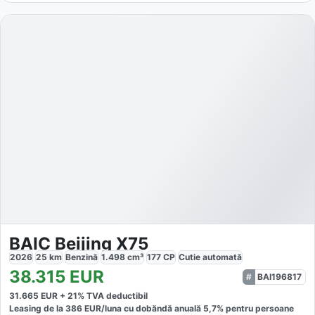
BAIC Beijing X75
2026
25
km
Benzină
1.498
cm³
177
CP
Cutie
automată
38.315
EUR
BAI196817
31.665
EUR +
21
% TVA deductibil
Leasing de la
386
EUR/luna
cu dobăndă
anuală
5,7
% pentru persoane