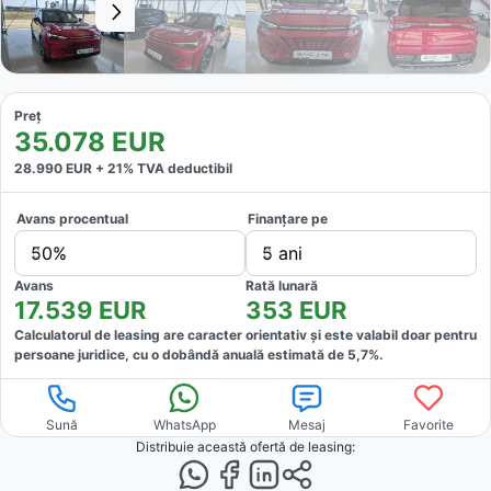
Preț
35.078
EUR
28.990
EUR +
21
% TVA deductibil
Avans procentual
Finanțare pe
50%
5 ani
Avans
Rată lunară
17.539
EUR
353
EUR
Calculatorul de leasing are caracter orientativ și este valabil doar pentru
persoane juridice, cu o dobândă anuală estimată de
5,7
%.
Sună
WhatsApp
Mesaj
Favorite
Distribuie această ofertă
de leasing
: