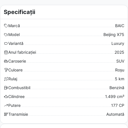
Specificații
Marcă
BAIC
Model
Beijing X75
Variantă
Luxury
Anul fabricației
2025
Caroserie
SUV
Culoare
Roșu
Rulaj
5 km
Combustibil
Benzină
Cilindree
1.499 cm³
Putere
177 CP
Transmisie
Automată