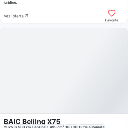
juridice.
Vezi oferta
Favorite
BAIC Beijing X75
2025
6.500
km
Benzină
1.499
cm³
180
CP
Cutie
automată