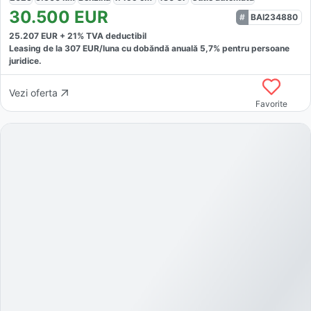
30.500
EUR
BAI234880
25.207
EUR +
21
% TVA deductibil
Leasing de la
307
EUR/luna
cu dobăndă
anuală
5,7
% pentru persoane
juridice.
Vezi oferta
Favorite