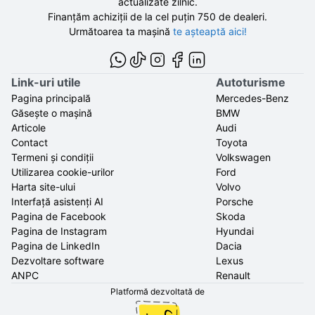
actualizate zilnic.
Finanțăm achiziții de la
cel puțin 750 de
dealeri.
Următoarea ta mașină
te așteaptă aici!
Link-uri utile
Autoturisme
Pagina principală
Mercedes-Benz
Găsește o mașină
BMW
Articole
Audi
Contact
Toyota
Termeni și condiții
Volkswagen
Utilizarea cookie-urilor
Ford
Harta site-ului
Volvo
Interfață asistenți AI
Porsche
Pagina de Facebook
Skoda
Pagina de Instagram
Hyundai
Pagina de LinkedIn
Dacia
Dezvoltare software
Lexus
ANPC
Renault
Platformă dezvoltată de