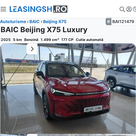
Autoturisme
›
BAIC
›
Beijing X75
BAI121479
BAIC Beijing X75 Luxury
2025
5
km
Benzină
1.499
cm³
177
CP
Cutie
automată