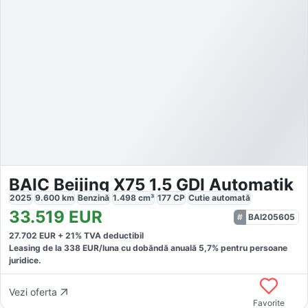
BAIC Beijing X75 1.5 GDI Automatik
2025
9.600
km
Benzină
1.498
cm³
177
CP
Cutie
automată
33.519
EUR
BAI205605
27.702
EUR +
21
% TVA deductibil
Leasing de la
338
EUR/luna
cu dobăndă
anuală
5,7
% pentru persoane
juridice.
Vezi oferta
Favorite