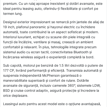
premium. Cu un rulaj aproape inexistent și dotări avansate, este
ideal pentru leasing auto, oferindu-ți flexibilitate și confort pe
termen lung.
Designul exterior impresionant se remarcă prin jantele de aliaj de
19 inch, plafonul panoramic și hayonul electric cu închidere
automată, toate contribuind la un aspect sofisticat și modern.
Interiorul luxuriant, echipat cu scaune din piele integrală cu
funcții de încălzire, ventilare și masaj, creează un ambient
confortabil și relaxant. În plus, tehnologiile integrate precum
sistemul audio cu ecran tactil, conectivitatea Bluetooth și
încărcarea wireless asigură o experiență completă la bord.
Sub capotă, motorul pe benzină de 1.5 litri dezvoltă o putere de
177 CP, livrând performanță și eficiență. Transmisia automată și
suspensia independentă McPherson garantează o
manevrabilitate superioară și confort de rulare. Dotările
avansate de siguranță, inclusiv camerele 360°, sistemele LDW,
BSD și cruise control adaptiv, asigură protecție și încredere la
orice deplasare.
Leasingul auto pentru acest model este o opțiune avantajoasă,