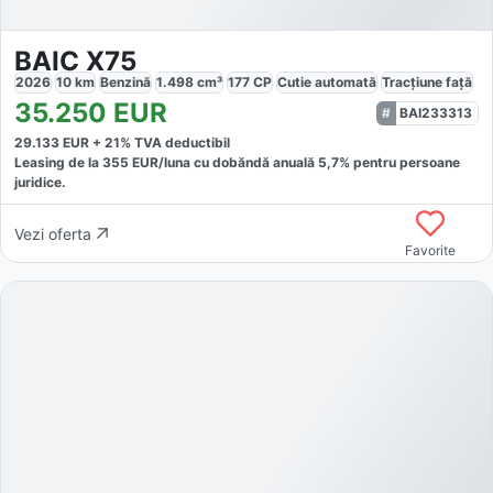
BAIC X75
2026
10
km
Benzină
1.498
cm³
177
CP
Cutie
automată
Tracțiune
față
35.250
EUR
BAI233313
29.133
EUR +
21
% TVA deductibil
Leasing de la
355
EUR/luna
cu dobăndă
anuală
5,7
% pentru persoane
juridice.
Vezi oferta
Favorite