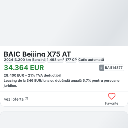
BAIC Beijing X75 AT
2024
3.200
km
Benzină
1.498
cm³
177
CP
Cutie
automată
34.364
EUR
BAI114877
28.400
EUR +
21
% TVA deductibil
Leasing de la
346
EUR/luna
cu dobăndă
anuală
5,7
% pentru persoane
juridice.
Vezi oferta
Favorite