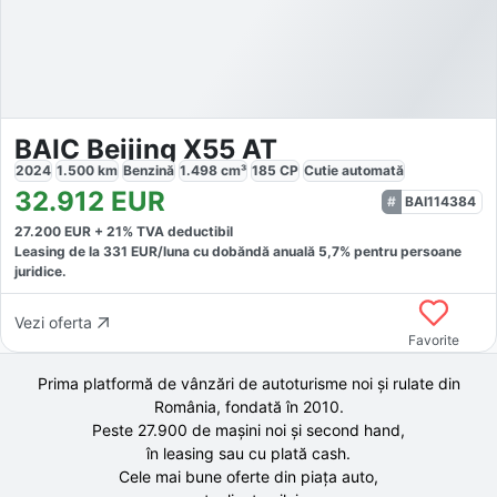
BAIC Beijing X55 AT
2024
1.500
km
Benzină
1.498
cm³
185
CP
Cutie
automată
32.912
EUR
BAI114384
27.200
EUR +
21
% TVA deductibil
Leasing de la
331
EUR/luna
cu dobăndă
anuală
5,7
% pentru persoane
juridice.
Vezi oferta
Favorite
Prima platformă de vânzări de autoturisme noi și rulate din
România, fondată în
2010
.
Peste 27.900 de
mașini noi și second hand,
în leasing sau cu plată cash.
Cele mai bune oferte din piața auto,