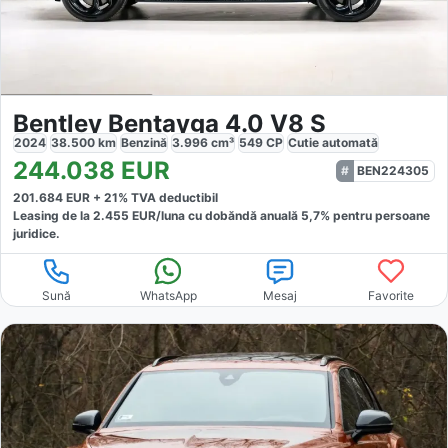
Bentley Bentayga 4.0 V8 S
2024
38.500
km
Benzină
3.996
cm³
549
CP
Cutie
automată
244.038
EUR
BEN224305
201.684
EUR +
21
% TVA deductibil
Leasing de la
2.455
EUR/luna
cu dobăndă
anuală
5,7
% pentru persoane
juridice.
Sună
WhatsApp
Mesaj
Favorite