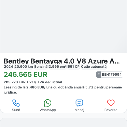
Bentley Bentayga 4.0 V8 Azure Autom.
2024
20.900
km
Benzină
3.996
cm³
551
CP
Cutie
automată
246.565
EUR
BEN179594
203.773
EUR +
21
% TVA deductibil
Leasing de la
2.480
EUR/luna
cu dobăndă
anuală
5,7
% pentru persoane
juridice.
Sună
WhatsApp
Mesaj
Favorite