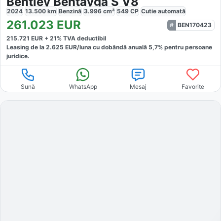
Bentley Bentayga S V8
2024
13.500
km
Benzină
3.996
cm³
549
CP
Cutie
automată
261.023
EUR
BEN170423
215.721
EUR +
21
% TVA deductibil
Leasing de la
2.625
EUR/luna
cu dobăndă
anuală
5,7
% pentru persoane
juridice.
Sună
WhatsApp
Mesaj
Favorite