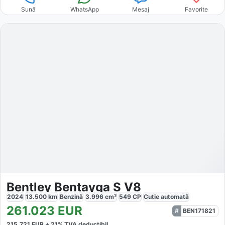
Sună
WhatsApp
Mesaj
Favorite
Bentley Bentayga S V8
2024
13.500
km
Benzină
3.996
cm³
549
CP
Cutie
automată
261.023
EUR
BEN171821
215.721
EUR +
21
% TVA deductibil