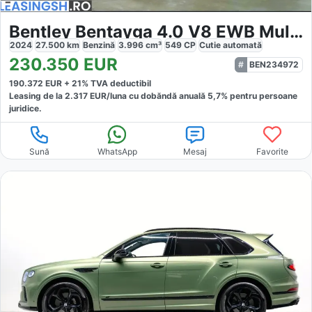
Bentley Bentayga 4.0 V8 EWB Mulliner
2024
27.500
km
Benzină
3.996
cm³
549
CP
Cutie
automată
230.350
EUR
BEN234972
190.372
EUR +
21
% TVA deductibil
Leasing de la
2.317
EUR/luna
cu dobăndă
anuală
5,7
% pentru persoane
juridice.
Sună
WhatsApp
Mesaj
Favorite