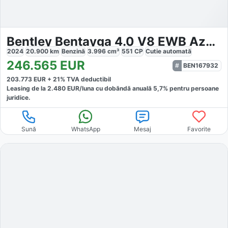
Bentley Bentayga 4.0 V8 EWB Azure 4WD Autom
2024
20.900
km
Benzină
3.996
cm³
551
CP
Cutie
automată
246.565
EUR
BEN167932
203.773
EUR +
21
% TVA deductibil
Leasing de la
2.480
EUR/luna
cu dobăndă
anuală
5,7
% pentru persoane
juridice.
Sună
WhatsApp
Mesaj
Favorite