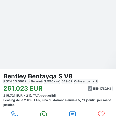
Bentley Bentayga S V8
2024
13.500
km
Benzină
3.996
cm³
549
CP
Cutie
automată
261.023
EUR
BEN178293
215.721
EUR +
21
% TVA deductibil
Leasing de la
2.625
EUR/luna
cu dobăndă
anuală
5,7
% pentru persoane
juridice.