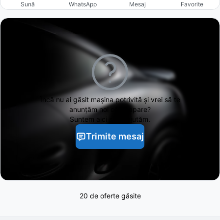
Sună
WhatsApp
Mesaj
Favorite
Încă nu ai găsit
mașina potrivită și vrei să te
anunțăm noi când apare?
Suntem aici să te ajutăm.
Trimite mesaj
20 de oferte găsite