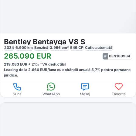
Bentley Bentayga V8 S
2024
6.900
km
Benzină
3.996
cm³
549
CP
Cutie
automată
265.090
EUR
BEN180934
219.083
EUR +
21
% TVA deductibil
Leasing de la
2.666
EUR/luna
cu dobăndă
anuală
5,7
% pentru persoane
juridice.
Sună
WhatsApp
Mesaj
Favorite