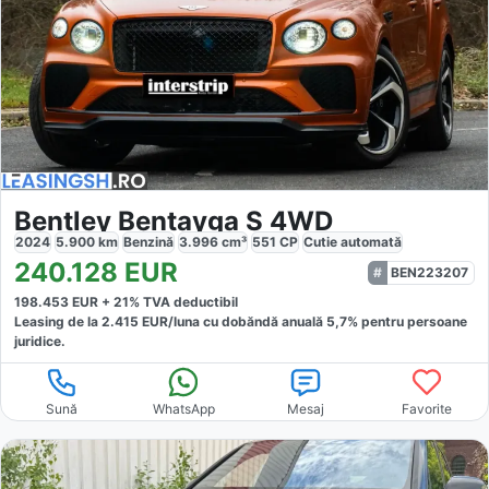
Bentley Bentayga S 4WD
2024
5.900
km
Benzină
3.996
cm³
551
CP
Cutie
automată
240.128
EUR
BEN223207
198.453
EUR +
21
% TVA deductibil
Leasing de la
2.415
EUR/luna
cu dobăndă
anuală
5,7
% pentru persoane
juridice.
Sună
WhatsApp
Mesaj
Favorite