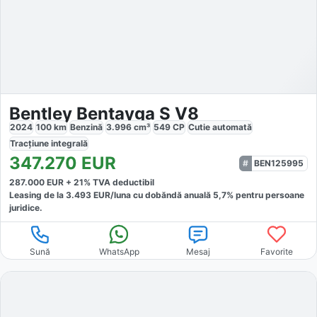
Bentley Bentayga S V8
2024
100
km
Benzină
3.996
cm³
549
CP
Cutie
automată
Tracțiune
integrală
347.270
EUR
BEN125995
287.000
EUR +
21
% TVA deductibil
Leasing de la
3.493
EUR/luna
cu dobăndă
anuală
5,7
% pentru persoane
juridice.
Sună
WhatsApp
Mesaj
Favorite