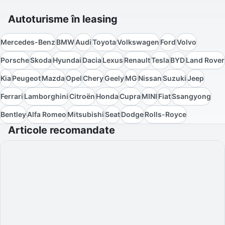
Autoturisme în leasing
Mercedes-Benz
BMW
Audi
Toyota
Volkswagen
Ford
Volvo
Porsche
Skoda
Hyundai
Dacia
Lexus
Renault
Tesla
BYD
Land Rover
Kia
Peugeot
Mazda
Opel
Chery
Geely
MG
Nissan
Suzuki
Jeep
Ferrari
Lamborghini
Citroën
Honda
Cupra
MINI
Fiat
Ssangyong
Bentley
Alfa Romeo
Mitsubishi
Seat
Dodge
Rolls-Royce
Articole recomandate