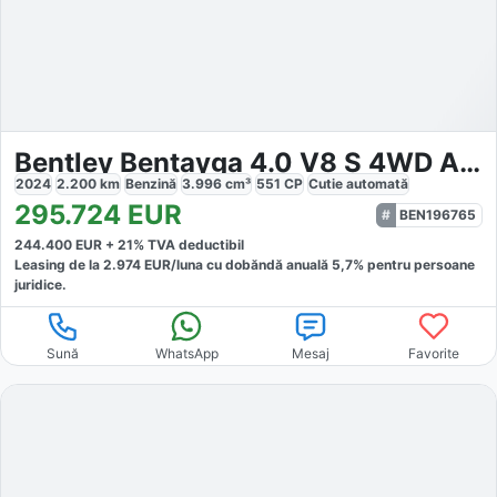
Bentley Bentayga 4.0 V8 S 4WD Automată
2024
2.200
km
Benzină
3.996
cm³
551
CP
Cutie
automată
295.724
EUR
BEN196765
244.400
EUR +
21
% TVA deductibil
Leasing de la
2.974
EUR/luna
cu dobăndă
anuală
5,7
% pentru persoane
juridice.
Sună
WhatsApp
Mesaj
Favorite