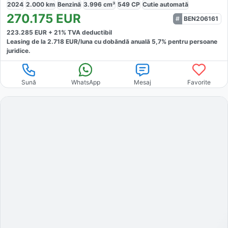
2024
2.000
km
Benzină
3.996
cm³
549
CP
Cutie
automată
270.175
EUR
BEN206161
223.285
EUR +
21
% TVA deductibil
Leasing de la
2.718
EUR/luna
cu dobăndă
anuală
5,7
% pentru persoane
juridice.
Sună
WhatsApp
Mesaj
Favorite