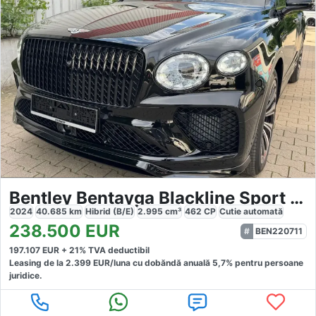
Bentley Bentayga Blackline Sport Carbon
2024
40.685
km
Hibrid (B/E)
2.995
cm³
462
CP
Cutie
automată
238.500
EUR
BEN220711
197.107
EUR +
21
% TVA deductibil
Leasing de la
2.399
EUR/luna
cu dobăndă
anuală
5,7
% pentru persoane
juridice.