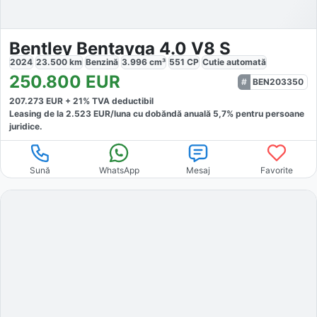
Bentley Bentayga 4.0 V8 S
2024
23.500
km
Benzină
3.996
cm³
551
CP
Cutie
automată
250.800
EUR
BEN203350
207.273
EUR +
21
% TVA deductibil
Leasing de la
2.523
EUR/luna
cu dobăndă
anuală
5,7
% pentru persoane
juridice.
Sună
WhatsApp
Mesaj
Favorite