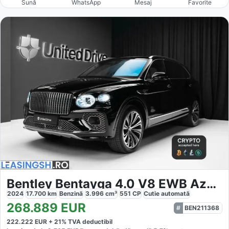
Sună
WhatsApp
Mesaj
Favorite
Bentley Bentayga 4.0 V8 EWB Azure 4WD Autom.
2024
17.700
km
Benzină
3.996
cm³
551
CP
Cutie
automată
268.889
EUR
BEN211368
222.222
EUR +
21
% TVA deductibil