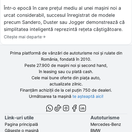
Într-o epocă în care prețul mediu al unei mașini noi a
urcat considerabil, succesul înregistrat de modele
precum Sandero, Duster sau Jogger demonstrează că
simplitatea inteligentă reprezintă rețeta câștigătoare.
Citește mai departe
Prima platformă de vânzări de autoturisme noi și rulate din
România, fondată în
2010
.
Peste 27.900 de
mașini noi și second hand,
în leasing sau cu plată cash.
Cele mai bune oferte din piața auto,
actualizate zilnic.
Finanțăm achiziții de la
cel puțin 750 de
dealeri.
Următoarea ta mașină
te așteaptă aici!
Link-uri utile
Autoturisme
Pagina principală
Mercedes-Benz
Găsește o mașină
BMW