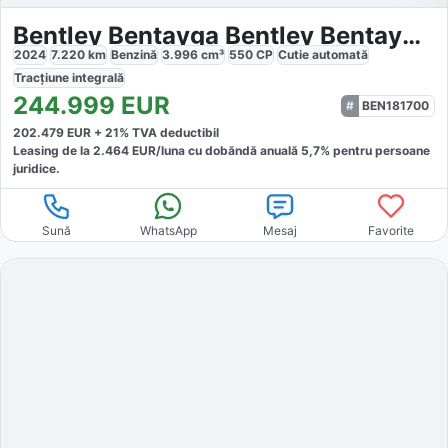
Bentley Bentayga Bentley Bentayga S V8
2024
7.220
km
Benzină
3.996
cm³
550
CP
Cutie
automată
Tracțiune
integrală
244.999
EUR
BEN181700
202.479
EUR +
21
% TVA deductibil
Leasing de la
2.464
EUR/luna
cu dobăndă
anuală
5,7
% pentru persoane
juridice.
Sună
WhatsApp
Mesaj
Favorite