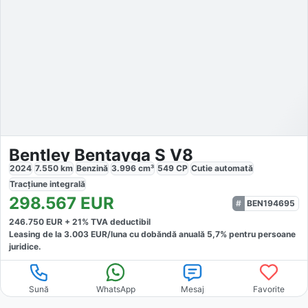
Bentley Bentayga S V8
2024
7.550
km
Benzină
3.996
cm³
549
CP
Cutie
automată
Tracțiune
integrală
298.567
EUR
BEN194695
246.750
EUR +
21
% TVA deductibil
Leasing de la
3.003
EUR/luna
cu dobăndă
anuală
5,7
% pentru persoane
juridice.
Sună
WhatsApp
Mesaj
Favorite