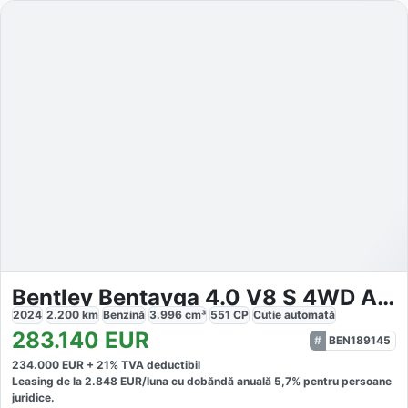
Bentley Bentayga 4.0 V8 S 4WD Automatic
2024
2.200
km
Benzină
3.996
cm³
551
CP
Cutie
automată
283.140
EUR
BEN189145
234.000
EUR +
21
% TVA deductibil
Leasing de la
2.848
EUR/luna
cu dobăndă
anuală
5,7
% pentru persoane
juridice.