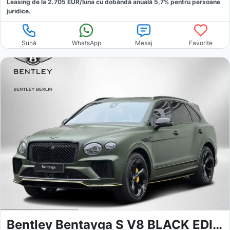
Leasing de la
2.705
EUR/luna
cu dobăndă
anuală
5,7
% pentru persoane
juridice.
Sună
WhatsApp
Mesaj
Favorite
Bentley Bentayga S V8 BLACK EDITION