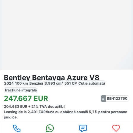
Bentley Bentayga Azure V8
2024
100
km
Benzină
3.993
cm³
551
CP
Cutie
automată
Tracțiune
integrală
247.667
EUR
BEN122750
204.683
EUR +
21
% TVA deductibil
Leasing de la
2.491
EUR/luna
cu dobăndă
anuală
5,7
% pentru persoane
juridice.