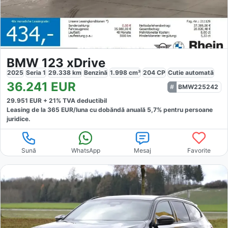
BMW 123 xDrive
2025
Seria 1
29.338
km
Benzină
1.998
cm³
204
CP
Cutie
automată
36.241
EUR
BMW225242
29.951
EUR +
21
% TVA deductibil
Leasing de la
365
EUR/luna
cu dobăndă
anuală
5,7
% pentru persoane
juridice.
Sună
WhatsApp
Mesaj
Favorite