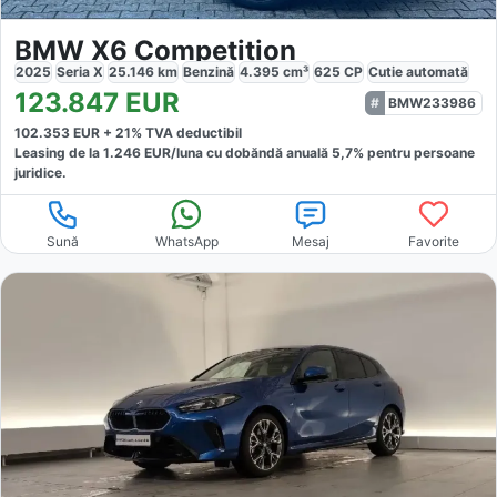
BMW X6 Competition
2025
Seria X
25.146
km
Benzină
4.395
cm³
625
CP
Cutie
automată
123.847
EUR
BMW233986
102.353
EUR +
21
% TVA deductibil
Leasing de la
1.246
EUR/luna
cu dobăndă
anuală
5,7
% pentru persoane
juridice.
Sună
WhatsApp
Mesaj
Favorite