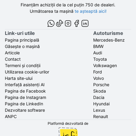
Finanțăm achiziții de la
cel puțin 750 de
dealeri.
Următoarea ta mașină
te așteaptă aici!
Link-uri utile
Autoturisme
Pagina principală
Mercedes-Benz
Găsește o mașină
BMW
Articole
Audi
Contact
Toyota
Termeni și condiții
Volkswagen
Utilizarea cookie-urilor
Ford
Harta site-ului
Volvo
Interfață asistenți AI
Porsche
Pagina de Facebook
Skoda
Pagina de Instagram
Dacia
Pagina de LinkedIn
Hyundai
Dezvoltare software
Lexus
ANPC
Renault
Platformă dezvoltată de