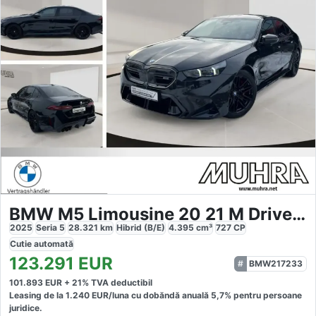
BMW M5 Limousine 20 21 M Driver´s Pack Carbon Exte
2025
Seria 5
28.321
km
Hibrid (B/E)
4.395
cm³
727
CP
Cutie
automată
123.291
EUR
BMW217233
101.893
EUR +
21
% TVA deductibil
Leasing de la
1.240
EUR/luna
cu dobăndă
anuală
5,7
% pentru persoane
juridice.