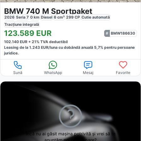
BMW 740 M Sportpaket
2026
Seria 7
0
km
Diesel
6
cm³
299
CP
Cutie
automată
Tracțiune
integrală
123.589
EUR
BMW186630
102.140
EUR +
21
% TVA deductibil
Leasing de la
1.243
EUR/luna
cu dobăndă
anuală
5,7
% pentru persoane
juridice.
Sună
WhatsApp
Mesaj
Favorite
Încă nu ai găsit
mașina potrivită și vrei să te
anunțăm noi când apare?