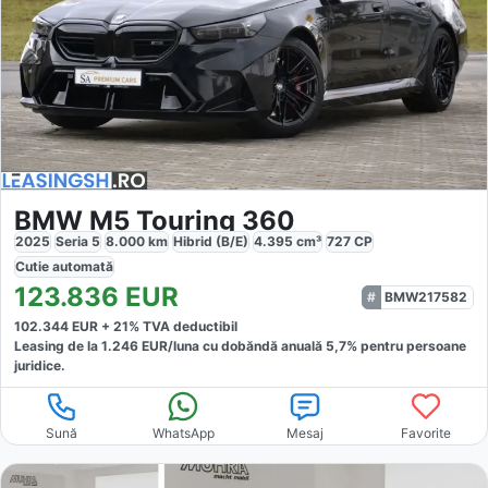
BMW M5 Touring 360
2025
Seria 5
8.000
km
Hibrid (B/E)
4.395
cm³
727
CP
Cutie
automată
123.836
EUR
BMW217582
102.344
EUR +
21
% TVA deductibil
Leasing de la
1.246
EUR/luna
cu dobăndă
anuală
5,7
% pentru persoane
juridice.
Sună
WhatsApp
Mesaj
Favorite