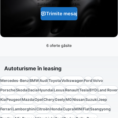
Suntem aici să te ajutăm.
Trimite mesaj
6 oferte găsite
Autoturisme în leasing
Mercedes-Benz
BMW
Audi
Toyota
Volkswagen
Ford
Volvo
Porsche
Skoda
Dacia
Hyundai
Lexus
Renault
Tesla
BYD
Land Rover
Kia
Peugeot
Mazda
Opel
Chery
Geely
MG
Nissan
Suzuki
Jeep
Ferrari
Lamborghini
Citroën
Honda
Cupra
MINI
Fiat
Ssangyong