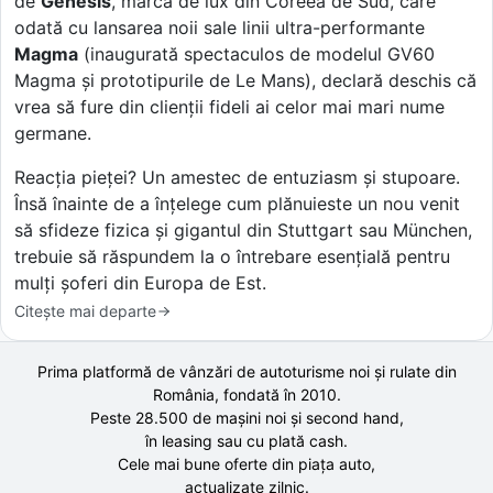
de
Genesis
, marca de lux din Coreea de Sud, care
odată cu lansarea noii sale linii ultra-performante
Magma
(inaugurată spectaculos de modelul GV60
Magma și prototipurile de Le Mans), declară deschis că
vrea să fure din clienții fideli ai celor mai mari nume
germane.
Reacția pieței? Un amestec de entuziasm și stupoare.
Însă înainte de a înțelege cum plănuieste un nou venit
să sfideze fizica și gigantul din Stuttgart sau München,
trebuie să răspundem la o întrebare esențială pentru
mulți șoferi din Europa de Est.
Citește mai departe
Prima platformă de vânzări de autoturisme noi și rulate din
România, fondată în
2010
.
Peste 28.500 de
mașini noi și second hand,
în leasing sau cu plată cash.
Cele mai bune oferte din piața auto,
actualizate zilnic.