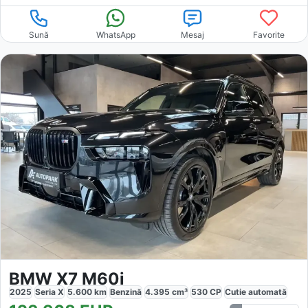
Sună
WhatsApp
Mesaj
Favorite
BMW X7 M60i
2025
Seria X
5.600
km
Benzină
4.395
cm³
530
CP
Cutie
automată