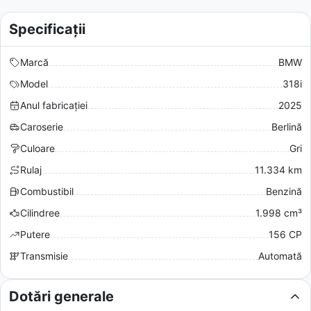
Specificații
Marcă
BMW
Model
318i
Anul fabricației
2025
Caroserie
Berlină
Culoare
Gri
Rulaj
11.334 km
Combustibil
Benzină
Cilindree
1.998 cm³
Putere
156 CP
Transmisie
Automată
Dotări generale