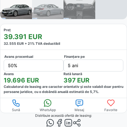
Preț
39.391
EUR
32.555
EUR +
21
% TVA deductibil
Avans procentual
Finanțare pe
50%
5 ani
Avans
Rată lunară
19.696
EUR
397
EUR
Calculatorul de leasing are caracter orientativ și este valabil doar pentru
persoane juridice, cu o dobândă anuală estimată de
5,7
%.
Sună
WhatsApp
Mesaj
Favorite
Distribuie această ofertă
de leasing
: