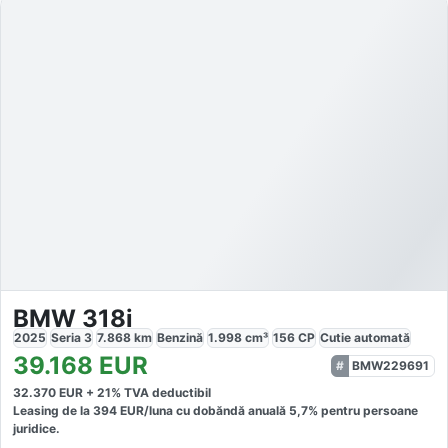
BMW 318i
2025
Seria 3
7.868
km
Benzină
1.998
cm³
156
CP
Cutie
automată
39.168
EUR
BMW229691
32.370
EUR +
21
% TVA deductibil
Leasing de la
394
EUR/luna
cu dobăndă
anuală
5,7
% pentru persoane
juridice.