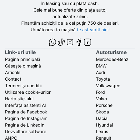
în leasing sau cu plată cash.
Cele mai bune oferte din piața auto,
actualizate zilnic.
Finanțăm achiziții de la
cel puțin 750 de
dealeri.
Următoarea ta mașină
te așteaptă aici!
Link-uri utile
Autoturisme
Pagina principală
Mercedes-Benz
Găsește o mașină
BMW
Articole
Audi
Contact
Toyota
Termeni și condiții
Volkswagen
Utilizarea cookie-urilor
Ford
Harta site-ului
Volvo
Interfață asistenți AI
Porsche
Pagina de Facebook
Skoda
Pagina de Instagram
Dacia
Pagina de LinkedIn
Hyundai
Dezvoltare software
Lexus
ANPC
Renault