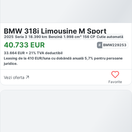
BMW 318i Limousine M Sport
2025
Seria 3
18.390
km
Benzină
1.998
cm³
156
CP
Cutie
automată
40.733
EUR
BMW229253
33.664
EUR +
21
% TVA deductibil
Leasing de la
410
EUR/luna
cu dobăndă
anuală
5,7
% pentru persoane
juridice.
Vezi oferta
Favorite