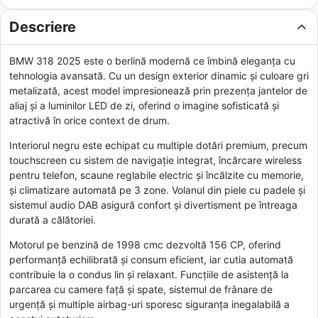
Descriere
BMW 318 2025 este o berlină modernă ce îmbină eleganța cu
tehnologia avansată. Cu un design exterior dinamic și culoare gri
metalizată, acest model impresionează prin prezența jantelor de
aliaj și a luminilor LED de zi, oferind o imagine sofisticată și
atractivă în orice context de drum.
Interiorul negru este echipat cu multiple dotări premium, precum
touchscreen cu sistem de navigație integrat, încărcare wireless
pentru telefon, scaune reglabile electric și încălzite cu memorie,
și climatizare automată pe 3 zone. Volanul din piele cu padele și
sistemul audio DAB asigură confort și divertisment pe întreaga
durată a călătoriei.
Motorul pe benzină de 1998 cmc dezvoltă 156 CP, oferind
performanță echilibrată și consum eficient, iar cutia automată
contribuie la o condus lin și relaxant. Funcțiile de asistență la
parcarea cu camere față și spate, sistemul de frânare de
urgență și multiple airbag-uri sporesc siguranța inegalabilă a