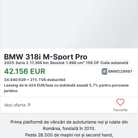
BMW 318i M-Sport Pro
2025
Seria 3
17.386
km
Benzină
1.998
cm³
156
CP
Cutie
automată
42.156
EUR
BMW229997
34.840
EUR +
21
% TVA deductibil
Leasing de la
424
EUR/luna
cu dobăndă
anuală
5,7
% pentru persoane
juridice.
Vezi oferta
Favorite
Prima platformă de vânzări de autoturisme noi și rulate din
România, fondată în
2010
.
Peste 28.500 de
mașini noi și second hand,