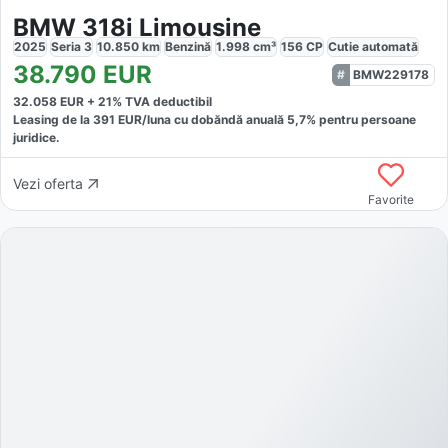
BMW 318i Limousine
2025
Seria 3
10.850
km
Benzină
1.998
cm³
156
CP
Cutie
automată
38.790
EUR
BMW229178
32.058
EUR +
21
% TVA deductibil
Leasing de la
391
EUR/luna
cu dobăndă
anuală
5,7
% pentru persoane
juridice.
Vezi oferta
Favorite