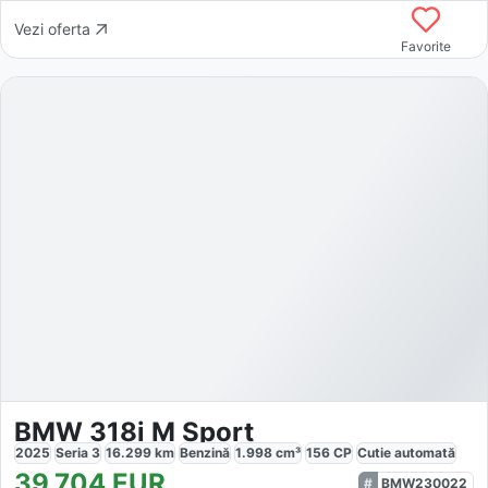
Vezi oferta
Favorite
BMW 318i M Sport
2025
Seria 3
16.299
km
Benzină
1.998
cm³
156
CP
Cutie
automată
39.704
EUR
BMW230022