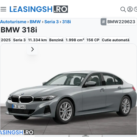
Autoturisme
›
BMW
›
Seria 3
›
318i
BMW229623
BMW 318i
2025
Seria 3
11.334
km
Benzină
1.998
cm³
156
CP
Cutie
automată