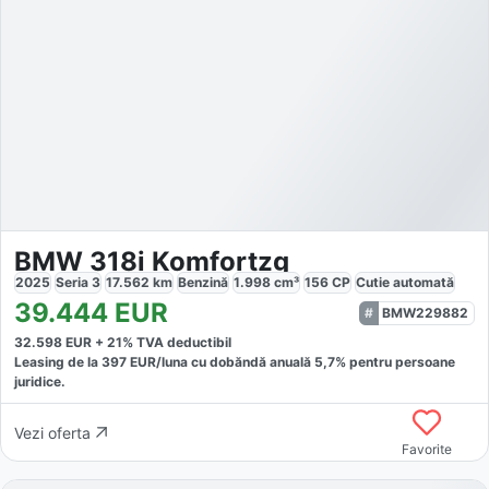
BMW 318i Komfortzg
2025
Seria 3
17.562
km
Benzină
1.998
cm³
156
CP
Cutie
automată
39.444
EUR
BMW229882
32.598
EUR +
21
% TVA deductibil
Leasing de la
397
EUR/luna
cu dobăndă
anuală
5,7
% pentru persoane
juridice.
Vezi oferta
Favorite