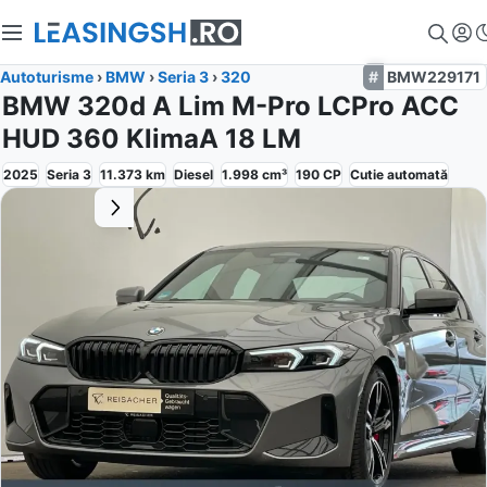
Autoturisme
›
BMW
›
Seria 3
›
320
BMW229171
BMW 320d A Lim M-Pro LCPro ACC
HUD 360 KlimaA 18 LM
2025
Seria 3
11.373
km
Diesel
1.998
cm³
190
CP
Cutie
automată