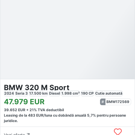
BMW 320 M Sport
2024
Seria 3
17.500
km
Diesel
1.998
cm³
190
CP
Cutie
automată
47.979
EUR
BMW172569
39.652
EUR +
21
% TVA deductibil
Leasing de la
483
EUR/luna
cu dobăndă
anuală
5,7
% pentru persoane
juridice.
Vezi oferta