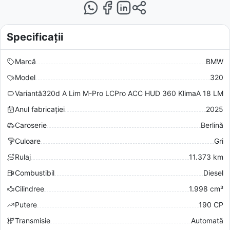
Specificații
Marcă
BMW
Model
320
Variantă
320d A Lim M-Pro LCPro ACC HUD 360 KlimaA 18 LM
Anul fabricației
2025
Caroserie
Berlină
Culoare
Gri
Rulaj
11.373 km
Combustibil
Diesel
Cilindree
1.998 cm³
Putere
190 CP
Transmisie
Automată