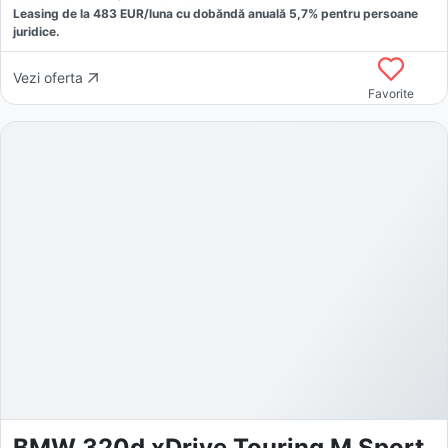
Leasing de la
483
EUR/luna
cu dobăndă
anuală
5,7
% pentru persoane
juridice.
Vezi oferta
Favorite
BMW 320d xDrive Touring M Sport