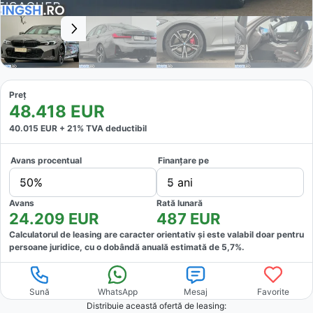
Preț
48.418
EUR
40.015
EUR +
21
% TVA deductibil
Avans procentual
Finanțare pe
50%
5 ani
Avans
Rată lunară
24.209
EUR
487
EUR
Calculatorul de leasing are caracter orientativ și este valabil doar pentru
persoane juridice, cu o dobândă anuală estimată de
5,7
%.
Sună
WhatsApp
Mesaj
Favorite
Distribuie această ofertă
de leasing
: