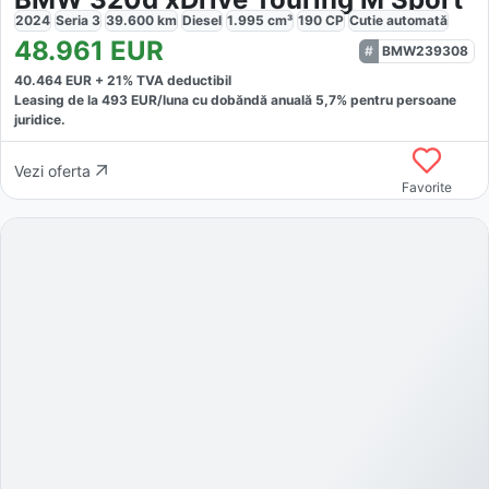
2024
Seria 3
39.600
km
Diesel
1.995
cm³
190
CP
Cutie
automată
48.961
EUR
BMW239308
40.464
EUR +
21
% TVA deductibil
Leasing de la
493
EUR/luna
cu dobăndă
anuală
5,7
% pentru persoane
juridice.
Vezi oferta
Favorite