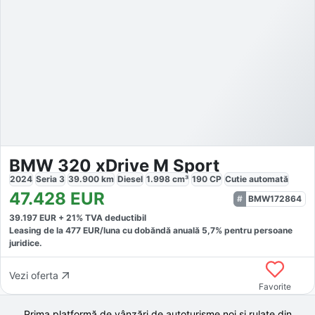
BMW 320 xDrive M Sport
2024
Seria 3
39.900
km
Diesel
1.998
cm³
190
CP
Cutie
automată
47.428
EUR
BMW172864
39.197
EUR +
21
% TVA deductibil
Leasing de la
477
EUR/luna
cu dobăndă
anuală
5,7
% pentru persoane
juridice.
Vezi oferta
Favorite
Prima platformă de vânzări de autoturisme noi și rulate din