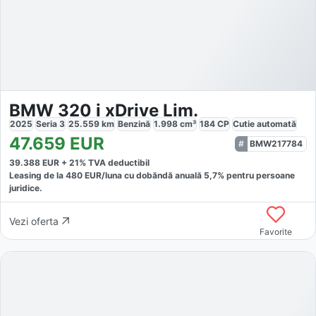
BMW 320 i xDrive Lim.
2025
Seria 3
25.559
km
Benzină
1.998
cm³
184
CP
Cutie
automată
47.659
EUR
BMW217784
39.388
EUR +
21
% TVA deductibil
Leasing de la
480
EUR/luna
cu dobăndă
anuală
5,7
% pentru persoane
juridice.
Vezi oferta
Favorite