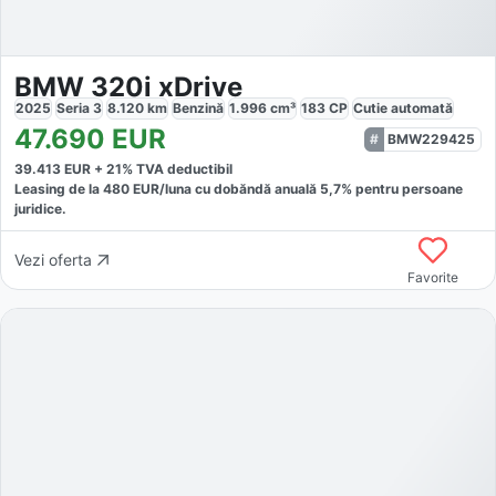
BMW 320i xDrive
2025
Seria 3
8.120
km
Benzină
1.996
cm³
183
CP
Cutie
automată
47.690
EUR
BMW229425
39.413
EUR +
21
% TVA deductibil
Leasing de la
480
EUR/luna
cu dobăndă
anuală
5,7
% pentru persoane
juridice.
Vezi oferta
Favorite