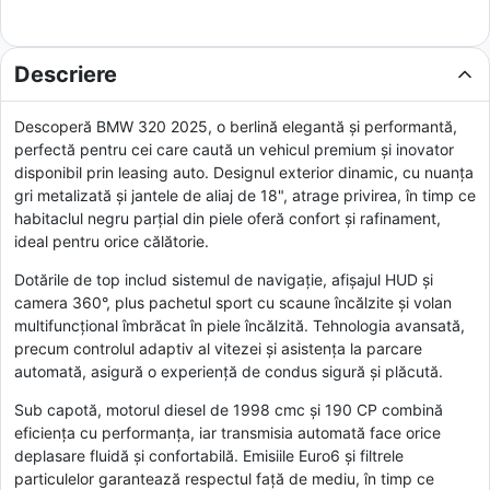
Descriere
Descoperă BMW 320 2025, o berlină elegantă și performantă,
perfectă pentru cei care caută un vehicul premium și inovator
disponibil prin leasing auto. Designul exterior dinamic, cu nuanța
gri metalizată și jantele de aliaj de 18", atrage privirea, în timp ce
habitaclul negru parțial din piele oferă confort și rafinament,
ideal pentru orice călătorie.
Dotările de top includ sistemul de navigație, afișajul HUD și
camera 360°, plus pachetul sport cu scaune încălzite și volan
multifuncțional îmbrăcat în piele încălzită. Tehnologia avansată,
precum controlul adaptiv al vitezei și asistența la parcare
automată, asigură o experiență de condus sigură și plăcută.
Sub capotă, motorul diesel de 1998 cmc și 190 CP combină
eficiența cu performanța, iar transmisia automată face orice
deplasare fluidă și confortabilă. Emisiile Euro6 și filtrele
particulelor garantează respectul față de mediu, în timp ce