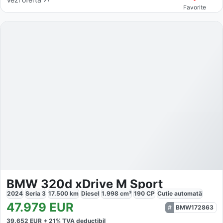
Favorite
BMW 320d xDrive M Sport
2024
Seria 3
17.500
km
Diesel
1.998
cm³
190
CP
Cutie
automată
47.979
EUR
BMW172863
39.652
EUR +
21
% TVA deductibil