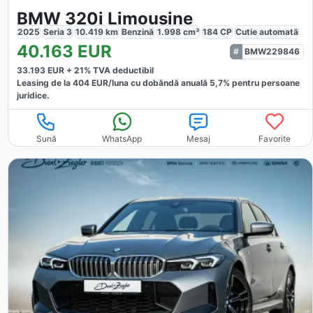
BMW 320i Limousine
2025
Seria 3
10.419
km
Benzină
1.998
cm³
184
CP
Cutie
automată
40.163
EUR
BMW229846
33.193
EUR +
21
% TVA deductibil
Leasing de la
404
EUR/luna
cu dobăndă
anuală
5,7
% pentru persoane
juridice.
Sună
WhatsApp
Mesaj
Favorite