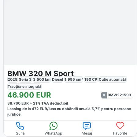
BMW 320 M Sport
2025
Seria 3
3.500
km
Diesel
1.995
cm³
190
CP
Cutie
automată
Tracțiune
integrală
46.900
EUR
BMW221593
38.760
EUR +
21
% TVA deductibil
Leasing de la
472
EUR/luna
cu dobăndă
anuală
5,7
% pentru persoane
juridice.
Sună
WhatsApp
Mesaj
Favorite