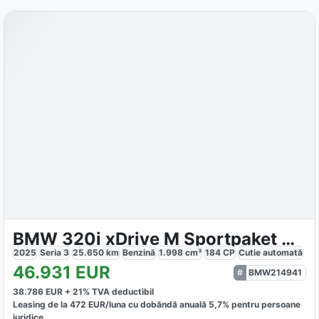
BMW 320i xDrive M Sportpaket AHK
2025
Seria 3
25.650
km
Benzină
1.998
cm³
184
CP
Cutie
automată
46.931
EUR
BMW214941
38.786
EUR +
21
% TVA deductibil
Leasing de la
472
EUR/luna
cu dobăndă
anuală
5,7
% pentru persoane
juridice.