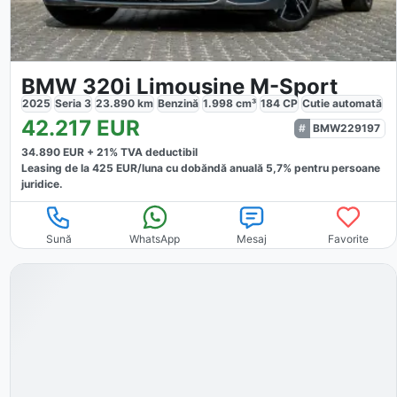
BMW 320i Limousine M-Sport
2025
Seria 3
23.890
km
Benzină
1.998
cm³
184
CP
Cutie
automată
42.217
EUR
BMW229197
34.890
EUR +
21
% TVA deductibil
Leasing de la
425
EUR/luna
cu dobăndă
anuală
5,7
% pentru persoane
juridice.
Sună
WhatsApp
Mesaj
Favorite