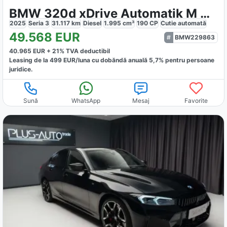
BMW 320d xDrive Automatik M Sportpaket
2025
Seria 3
31.117
km
Diesel
1.995
cm³
190
CP
Cutie
automată
49.568
EUR
BMW229863
40.965
EUR +
21
% TVA deductibil
Leasing de la
499
EUR/luna
cu dobăndă
anuală
5,7
% pentru persoane
juridice.
Sună
WhatsApp
Mesaj
Favorite