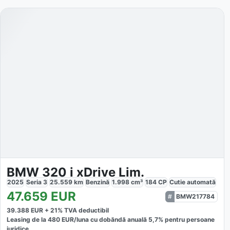
BMW 320 i xDrive Lim.
2025
Seria 3
25.559
km
Benzină
1.998
cm³
184
CP
Cutie
automată
47.659
EUR
BMW217784
39.388
EUR +
21
% TVA deductibil
Leasing de la
480
EUR/luna
cu dobăndă
anuală
5,7
% pentru persoane
juridice.