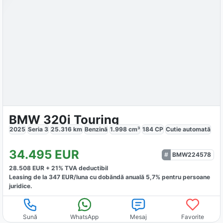
BMW 320i Touring
2025
Seria 3
25.316
km
Benzină
1.998
cm³
184
CP
Cutie
automată
34.495
EUR
BMW224578
28.508
EUR +
21
% TVA deductibil
Leasing de la
347
EUR/luna
cu dobăndă
anuală
5,7
% pentru persoane
juridice.
Sună
WhatsApp
Mesaj
Favorite