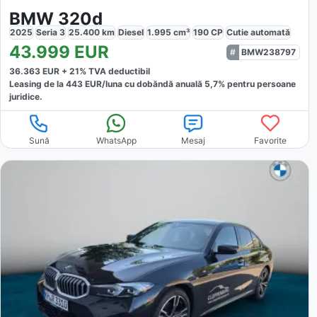
BMW 320d
2025
Seria 3
25.400
km
Diesel
1.995
cm³
190
CP
Cutie
automată
43.999
EUR
BMW238797
36.363
EUR +
21
% TVA deductibil
Leasing de la
443
EUR/luna
cu dobăndă
anuală
5,7
% pentru persoane
juridice.
Sună
WhatsApp
Mesaj
Favorite