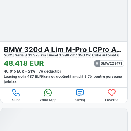
BMW 320d A Lim M-Pro LCPro ACC HUD 360 KlimaA 18 LM
2025
Seria 3
11.373
km
Diesel
1.998
cm³
190
CP
Cutie
automată
48.418
EUR
BMW229171
40.015
EUR +
21
% TVA deductibil
Leasing de la
487
EUR/luna
cu dobăndă
anuală
5,7
% pentru persoane
juridice.
Sună
WhatsApp
Mesaj
Favorite