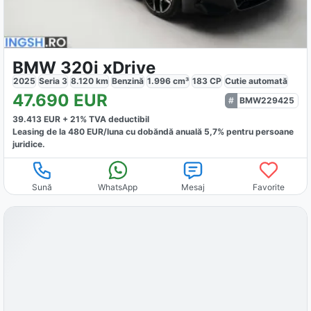
BMW 320i xDrive
2025
Seria 3
8.120
km
Benzină
1.996
cm³
183
CP
Cutie
automată
47.690
EUR
BMW229425
39.413
EUR +
21
% TVA deductibil
Leasing de la
480
EUR/luna
cu dobăndă
anuală
5,7
% pentru persoane
juridice.
Sună
WhatsApp
Mesaj
Favorite