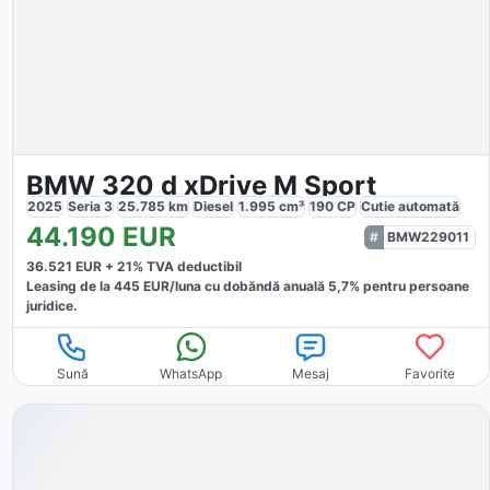
BMW 320 d xDrive M Sport
2025
Seria 3
25.785
km
Diesel
1.995
cm³
190
CP
Cutie
automată
44.190
EUR
BMW229011
36.521
EUR +
21
% TVA deductibil
Leasing de la
445
EUR/luna
cu dobăndă
anuală
5,7
% pentru persoane
juridice.
Sună
WhatsApp
Mesaj
Favorite