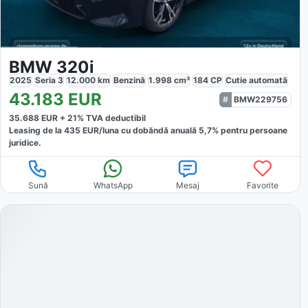
BMW 320i
2025
Seria 3
12.000
km
Benzină
1.998
cm³
184
CP
Cutie
automată
43.183
EUR
BMW229756
35.688
EUR +
21
% TVA deductibil
Leasing de la
435
EUR/luna
cu dobăndă
anuală
5,7
% pentru persoane
juridice.
Sună
WhatsApp
Mesaj
Favorite