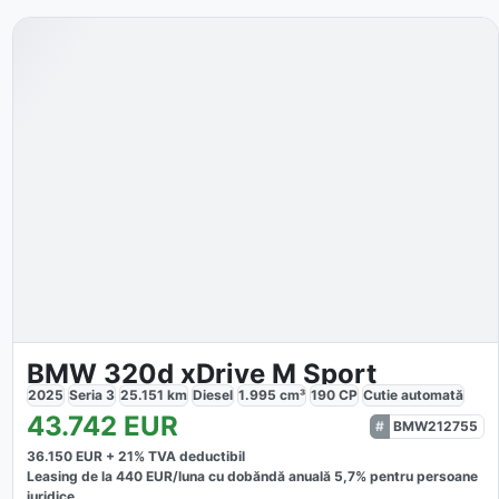
BMW 320d xDrive M Sport
2025
Seria 3
25.151
km
Diesel
1.995
cm³
190
CP
Cutie
automată
43.742
EUR
BMW212755
36.150
EUR +
21
% TVA deductibil
Leasing de la
440
EUR/luna
cu dobăndă
anuală
5,7
% pentru persoane
juridice.