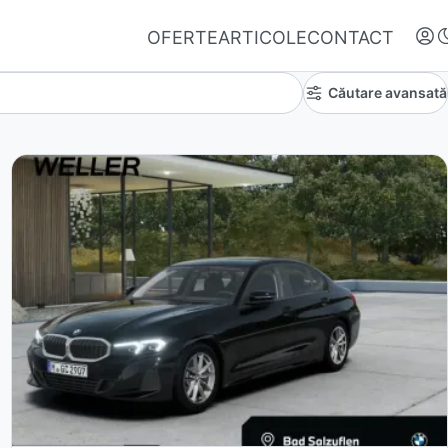
OFERTE
ARTICOLE
CONTACT
Căutare avansată
Autentifică-te
Nu ai oferte favorite