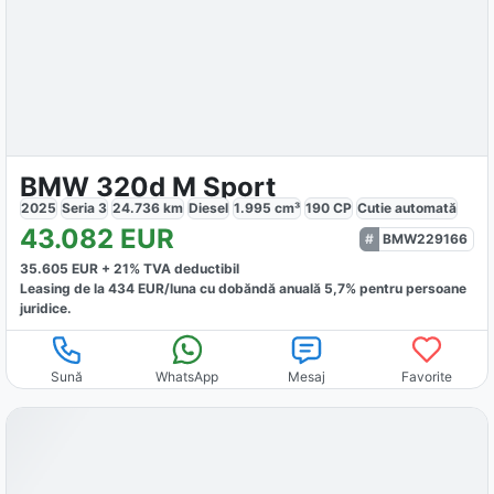
BMW 320d M Sport
2025
Seria 3
24.736
km
Diesel
1.995
cm³
190
CP
Cutie
automată
43.082
EUR
BMW229166
35.605
EUR +
21
% TVA deductibil
Leasing de la
434
EUR/luna
cu dobăndă
anuală
5,7
% pentru persoane
juridice.
Sună
WhatsApp
Mesaj
Favorite