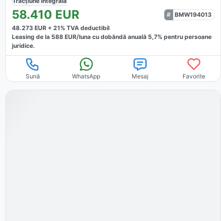
Tracțiune
integrală
58.410
EUR
BMW194013
48.273
EUR +
21
% TVA deductibil
Leasing de la
588
EUR/luna
cu dobăndă
anuală
5,7
% pentru persoane
juridice.
Sună
WhatsApp
Mesaj
Favorite