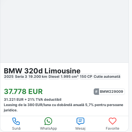
BMW 320d Limousine
2025
Seria 3
19.200
km
Diesel
1.995
cm³
150
CP
Cutie
automată
37.778
EUR
BMW229009
31.221
EUR +
21
% TVA deductibil
Leasing de la
380
EUR/luna
cu dobăndă
anuală
5,7
% pentru persoane
juridice.
Sună
WhatsApp
Mesaj
Favorite