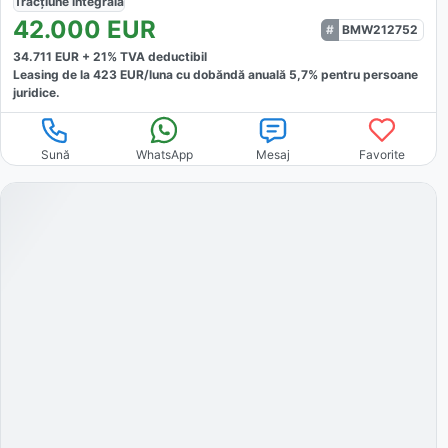
Tracțiune
integrală
42.000
EUR
BMW212752
34.711
EUR +
21
% TVA deductibil
Leasing de la
423
EUR/luna
cu dobăndă
anuală
5,7
% pentru persoane
juridice.
Sună
WhatsApp
Mesaj
Favorite