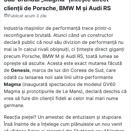
clienții de Porsche, BMW M și Audi RS
Publicat
acum 3 zile
Industria mașinilor de performanță trece printr-o
reconfigurare brutală. Atunci când un constructor
declară public că noul său divizion de performanță nu
mai ia în calcul rivali obișnuiți, ci țintește direct giganți
precum Porsche, BMW M și Audi RS, toată lumea se
oprește să asculte. Acesta este exact mutarea făcută
de
Genesis
, marca de lux din Coreea de Sud, care
odată cu lansarea noii sale linii ultra-performante
Magma
(inaugurată spectaculos de modelul GV60
Magma și prototipurile de Le Mans), declară deschis că
vrea să fure din clienții fideli ai celor mai mari nume
germane.
Reacția pieței? Un amestec de entuziasm și stupoare.
Însă înainte de a înțelege cum plănuieste un nou venit