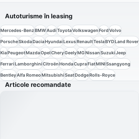
Autoturisme în leasing
Mercedes-Benz
BMW
Audi
Toyota
Volkswagen
Ford
Volvo
Porsche
Skoda
Dacia
Hyundai
Lexus
Renault
Tesla
BYD
Land Rover
Kia
Peugeot
Mazda
Opel
Chery
Geely
MG
Nissan
Suzuki
Jeep
Ferrari
Lamborghini
Citroën
Honda
Cupra
Fiat
MINI
Ssangyong
Bentley
Alfa Romeo
Mitsubishi
Seat
Dodge
Rolls-Royce
Articole recomandate