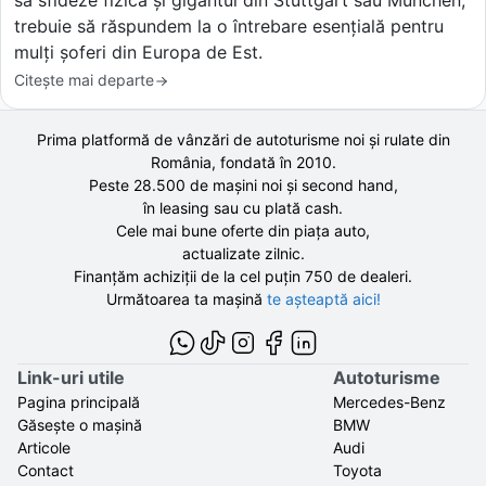
să sfideze fizica și gigantul din Stuttgart sau München,
trebuie să răspundem la o întrebare esențială pentru
mulți șoferi din Europa de Est.
Citește mai departe
Prima platformă de vânzări de autoturisme noi și rulate din
România, fondată în
2010
.
Peste 28.500 de
mașini noi și second hand,
în leasing sau cu plată cash.
Cele mai bune oferte din piața auto,
actualizate zilnic.
Finanțăm achiziții de la
cel puțin 750 de
dealeri.
Următoarea ta mașină
te așteaptă aici!
Link-uri utile
Autoturisme
Pagina principală
Mercedes-Benz
Găsește o mașină
BMW
Articole
Audi
Contact
Toyota