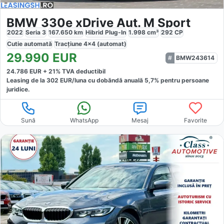
BMW 330e xDrive Aut. M Sport
2022
Seria 3
167.650
km
Hibrid Plug-In
1.998
cm³
292
CP
Cutie
automată
Tracțiune
4x4 (automat)
29.990
EUR
BMW243614
24.786
EUR +
21
% TVA deductibil
Leasing de la
302
EUR/luna
cu dobăndă
anuală
5,7
% pentru persoane
juridice.
Sună
WhatsApp
Mesaj
Favorite