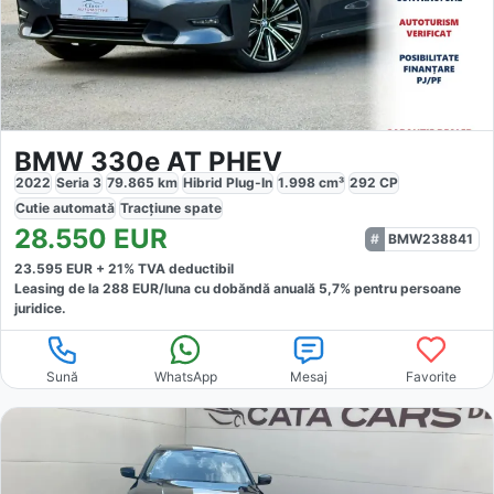
BMW 330e AT PHEV
2022
Seria 3
79.865
km
Hibrid Plug-In
1.998
cm³
292
CP
Cutie
automată
Tracțiune
spate
28.550
EUR
BMW238841
23.595
EUR +
21
% TVA deductibil
Leasing de la
288
EUR/luna
cu dobăndă
anuală
5,7
% pentru persoane
juridice.
Sună
WhatsApp
Mesaj
Favorite