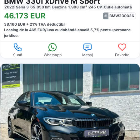
BMW 330i xDrive M Sport
2022
Seria 3
65.050
km
Benzină
1.998
cm³
245
CP
Cutie
automată
46.173
EUR
BMW230026
38.160
EUR +
21
% TVA deductibil
Leasing de la
465
EUR/luna
cu dobăndă
anuală
5,7
% pentru persoane
juridice.
Sună
WhatsApp
Mesaj
Favorite