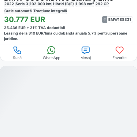
2022
Seria 3
102.000
km
Hibrid (B/E)
1.998
cm³
292
CP
Cutie
automată
Tracțiune
integrală
30.777
EUR
BMW188331
25.436
EUR +
21
% TVA deductibil
Leasing de la
310
EUR/luna
cu dobăndă
anuală
5,7
% pentru persoane
juridice.
Sună
WhatsApp
Mesaj
Favorite