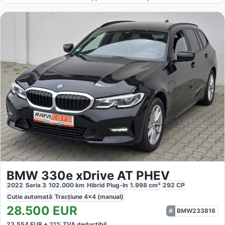
BMW 330e xDrive AT PHEV
2022
Seria 3
102.000
km
Hibrid Plug-In
1.998
cm³
292
CP
Cutie
automată
Tracțiune
4x4 (manual)
28.500
EUR
BMW233816
23.554
EUR +
21
% TVA deductibil