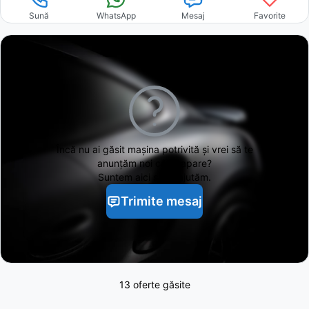
Sună
WhatsApp
Mesaj
Favorite
Încă nu ai găsit
mașina potrivită și vrei să te
anunțăm noi când apare?
Suntem aici să te ajutăm.
Trimite mesaj
13 oferte găsite