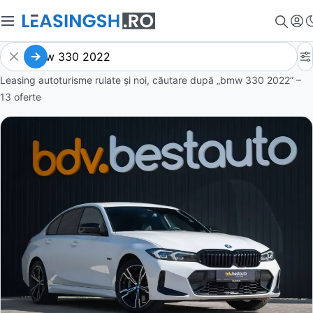
Leasing autoturisme rulate și noi, căutare după „bmw 330 2022” –
13 oferte