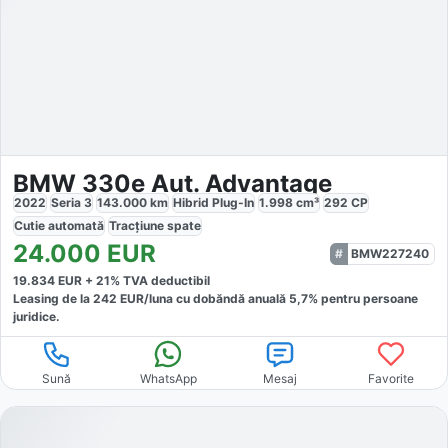
BMW 330e Aut. Advantage
2022
Seria 3
143.000
km
Hibrid Plug-In
1.998
cm³
292
CP
Cutie
automată
Tracțiune
spate
24.000
EUR
BMW227240
19.834
EUR +
21
% TVA deductibil
Leasing de la
242
EUR/luna
cu dobăndă
anuală
5,7
% pentru persoane
juridice.
Sună
WhatsApp
Mesaj
Favorite