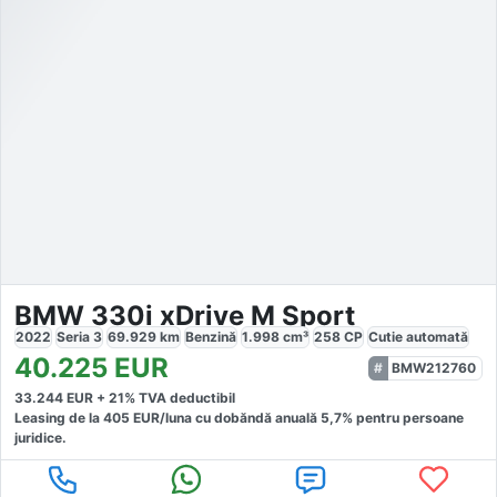
BMW 330i xDrive M Sport
2022
Seria 3
69.929
km
Benzină
1.998
cm³
258
CP
Cutie
automată
40.225
EUR
BMW212760
33.244
EUR +
21
% TVA deductibil
Leasing de la
405
EUR/luna
cu dobăndă
anuală
5,7
% pentru persoane
juridice.