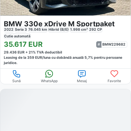
BMW 330e xDrive M Sportpaket
2022
Seria 3
76.045
km
Hibrid (B/E)
1.998
cm³
292
CP
Cutie
automată
35.617
EUR
BMW229682
29.436
EUR +
21
% TVA deductibil
Leasing de la
359
EUR/luna
cu dobăndă
anuală
5,7
% pentru persoane
juridice.
Sună
WhatsApp
Mesaj
Favorite