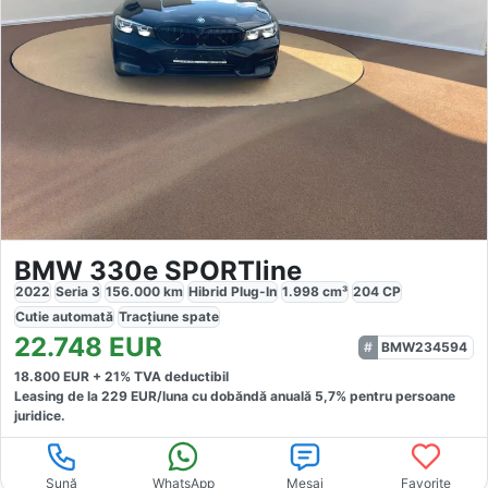
BMW 330e SPORTline
2022
Seria 3
156.000
km
Hibrid Plug-In
1.998
cm³
204
CP
Cutie
automată
Tracțiune
spate
22.748
EUR
BMW234594
18.800
EUR +
21
% TVA deductibil
Leasing de la
229
EUR/luna
cu dobăndă
anuală
5,7
% pentru persoane
juridice.
Sună
WhatsApp
Mesaj
Favorite