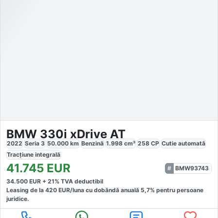
BMW 330i xDrive AT
2022
Seria 3
50.000
km
Benzină
1.998
cm³
258
CP
Cutie
automată
Tracțiune
integrală
41.745
EUR
BMW93743
34.500
EUR +
21
% TVA deductibil
Leasing de la
420
EUR/luna
cu dobăndă
anuală
5,7
% pentru persoane
juridice.