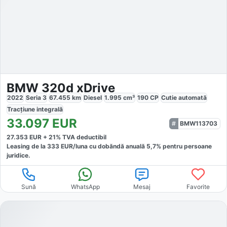
BMW 320d xDrive
2022
Seria 3
67.455
km
Diesel
1.995
cm³
190
CP
Cutie
automată
Tracțiune
integrală
33.097
EUR
BMW113703
27.353
EUR +
21
% TVA deductibil
Leasing de la
333
EUR/luna
cu dobăndă
anuală
5,7
% pentru persoane
juridice.
Sună
WhatsApp
Mesaj
Favorite