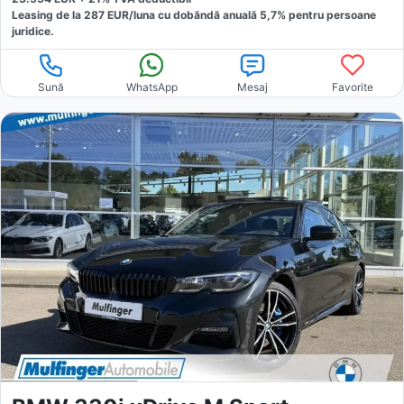
Leasing de la
287
EUR/luna
cu dobăndă
anuală
5,7
% pentru persoane
juridice.
Sună
WhatsApp
Mesaj
Favorite