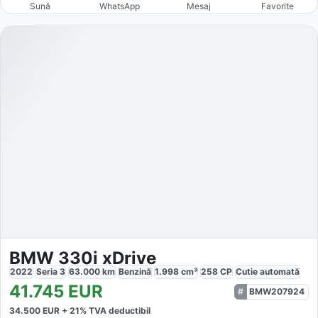
Sună
WhatsApp
Mesaj
Favorite
BMW 330i xDrive
2022
Seria 3
63.000
km
Benzină
1.998
cm³
258
CP
Cutie
automată
41.745
EUR
BMW207924
34.500
EUR +
21
% TVA deductibil