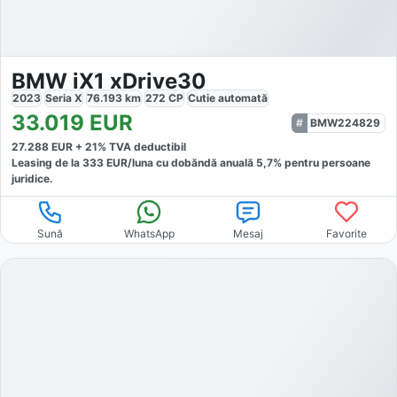
BMW iX1 xDrive30
2023
Seria X
76.193
km
272
CP
Cutie
automată
33.019
EUR
BMW224829
27.288
EUR +
21
% TVA deductibil
Leasing de la
333
EUR/luna
cu dobăndă
anuală
5,7
% pentru persoane
juridice.
Sună
WhatsApp
Mesaj
Favorite