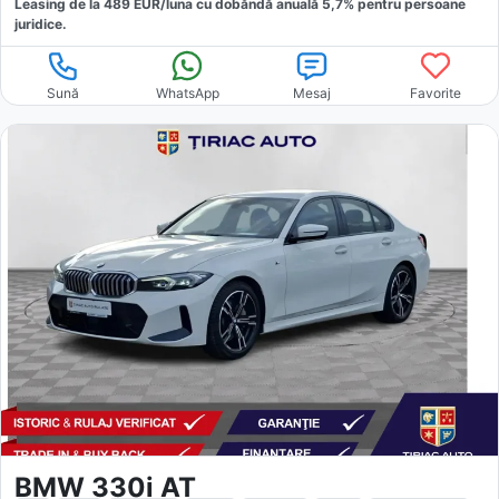
Leasing de la
489
EUR/luna
cu dobăndă
anuală
5,7
% pentru persoane
juridice.
Sună
WhatsApp
Mesaj
Favorite
BMW 330i AT