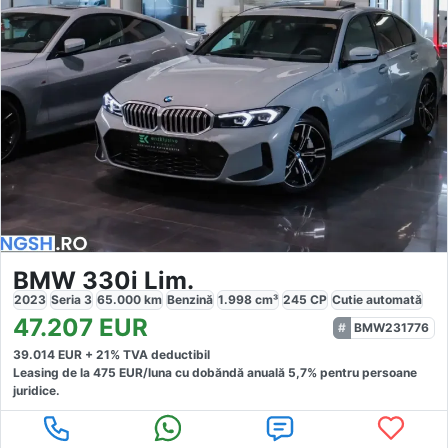
BMW 330i Lim.
2023
Seria 3
65.000
km
Benzină
1.998
cm³
245
CP
Cutie
automată
47.207
EUR
BMW231776
39.014
EUR +
21
% TVA deductibil
Leasing de la
475
EUR/luna
cu dobăndă
anuală
5,7
% pentru persoane
juridice.