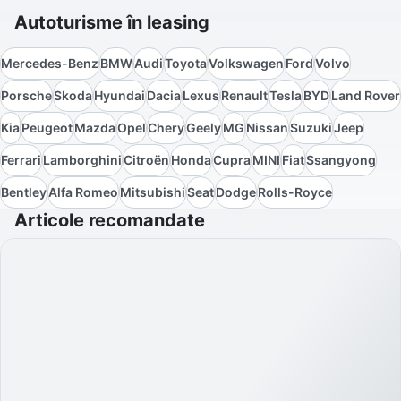
Autoturisme în leasing
Mercedes-Benz
BMW
Audi
Toyota
Volkswagen
Ford
Volvo
Porsche
Skoda
Hyundai
Dacia
Lexus
Renault
Tesla
BYD
Land Rover
Kia
Peugeot
Mazda
Opel
Chery
Geely
MG
Nissan
Suzuki
Jeep
Ferrari
Lamborghini
Citroën
Honda
Cupra
MINI
Fiat
Ssangyong
Bentley
Alfa Romeo
Mitsubishi
Seat
Dodge
Rolls-Royce
Articole recomandate