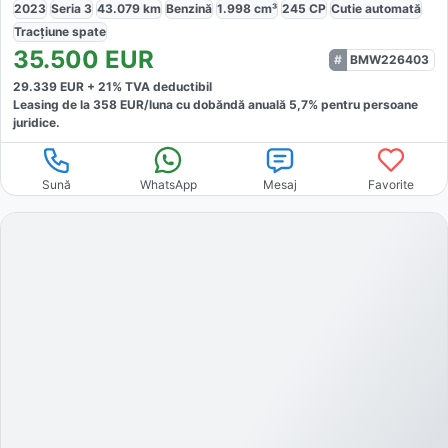
2023
Seria 3
43.079
km
Benzină
1.998
cm³
245
CP
Cutie
automată
Tracțiune
spate
35.500
EUR
BMW226403
29.339
EUR +
21
% TVA deductibil
Leasing de la
358
EUR/luna
cu dobăndă
anuală
5,7
% pentru persoane
juridice.
Sună
WhatsApp
Mesaj
Favorite