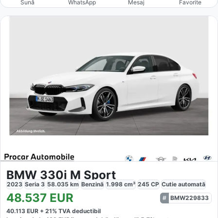
Sună
WhatsApp
Mesaj
Favorite
BMW 330i M Sport
2023
Seria 3
58.035
km
Benzină
1.998
cm³
245
CP
Cutie
automată
48.537
EUR
BMW229833
40.113
EUR +
21
% TVA deductibil