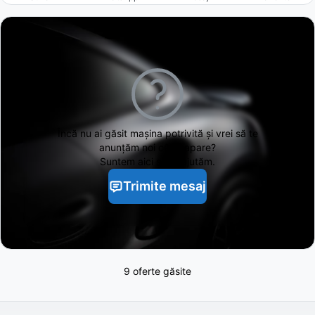
Încă nu ai găsit
mașina potrivită și vrei să te
anunțăm noi când apare?
Suntem aici să te ajutăm.
Trimite mesaj
9 oferte găsite