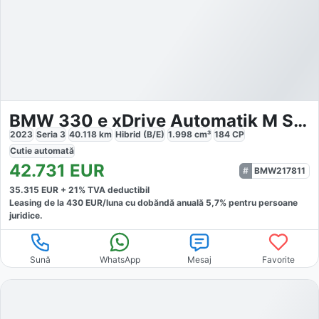
BMW 330 e xDrive Automatik M Sportpaket
2023
Seria 3
40.118
km
Hibrid (B/E)
1.998
cm³
184
CP
Cutie
automată
42.731
EUR
BMW217811
35.315
EUR +
21
% TVA deductibil
Leasing de la
430
EUR/luna
cu dobăndă
anuală
5,7
% pentru persoane
juridice.
Sună
WhatsApp
Mesaj
Favorite