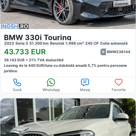
BMW 330i Touring
2023
Seria 3
51.300
km
Benzină
1.998
cm³
245
CP
Cutie
automată
43.733
EUR
BMW236144
36.143
EUR +
21
% TVA deductibil
Leasing de la
440
EUR/luna
cu dobăndă
anuală
5,7
% pentru persoane
juridice.
Sună
WhatsApp
Mesaj
Favorite