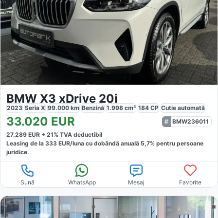
BMW X3 xDrive 20i
2023
Seria X
99.000
km
Benzină
1.998
cm³
184
CP
Cutie
automată
33.020
EUR
BMW236011
27.289
EUR +
21
% TVA deductibil
Leasing de la
333
EUR/luna
cu dobăndă
anuală
5,7
% pentru persoane
juridice.
Sună
WhatsApp
Mesaj
Favorite