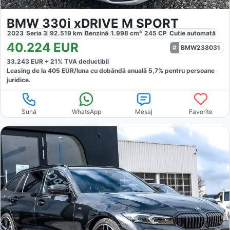
BMW 330i xDRIVE M SPORT
2023
Seria 3
92.519
km
Benzină
1.998
cm³
245
CP
Cutie
automată
40.224
EUR
BMW238031
33.243
EUR +
21
% TVA deductibil
Leasing de la
405
EUR/luna
cu dobăndă
anuală
5,7
% pentru persoane
juridice.
Sună
WhatsApp
Mesaj
Favorite