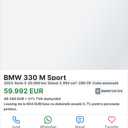
BMW 330 M Sport
2023
Seria 3
20.000
km
Diesel
2.993
cm³
286
CP
Cutie
automată
59.992
EUR
BMW126158
49.580
EUR +
21
% TVA deductibil
Leasing de la
604
EUR/luna
cu dobăndă
anuală
5,7
% pentru persoane
juridice.
Sună
WhatsApp
Mesaj
Favorite