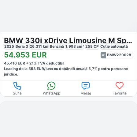
BMW 330i xDrive Limousine M Sport
2025
Seria 3
26.311
km
Benzină
1.998
cm³
258
CP
Cutie
automată
54.953
EUR
BMW229028
45.416
EUR +
21
% TVA deductibil
Leasing de la
553
EUR/luna
cu dobăndă
anuală
5,7
% pentru persoane
juridice.
Sună
WhatsApp
Mesaj
Favorite