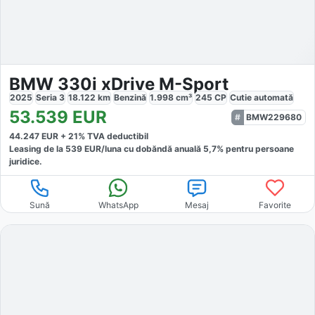
BMW 330i xDrive M-Sport
2025
Seria 3
18.122
km
Benzină
1.998
cm³
245
CP
Cutie
automată
53.539
EUR
BMW229680
44.247
EUR +
21
% TVA deductibil
Leasing de la
539
EUR/luna
cu dobăndă
anuală
5,7
% pentru persoane
juridice.
Sună
WhatsApp
Mesaj
Favorite