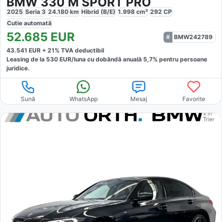
BMW 330 M SPORT PRO
2025
Seria 3
24.180
km
Hibrid (B/E)
1.998
cm³
292
CP
Cutie
automată
52.685
EUR
BMW242789
43.541
EUR +
21
% TVA deductibil
Leasing de la
530
EUR/luna
cu dobăndă
anuală
5,7
% pentru persoane
juridice.
Sună
WhatsApp
Mesaj
Favorite