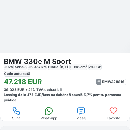
BMW 330e M Sport
2025
Seria 3
26.387
km
Hibrid (B/E)
1.998
cm³
292
CP
Cutie
automată
47.218
EUR
BMW228816
39.023
EUR +
21
% TVA deductibil
Leasing de la
475
EUR/luna
cu dobăndă
anuală
5,7
% pentru persoane
juridice.
Sună
WhatsApp
Mesaj
Favorite