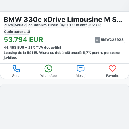
BMW 330e xDrive Limousine M Sport
2025
Seria 3
25.086
km
Hibrid (B/E)
1.998
cm³
292
CP
Cutie
automată
53.794
EUR
BMW225928
44.458
EUR +
21
% TVA deductibil
Leasing de la
541
EUR/luna
cu dobăndă
anuală
5,7
% pentru persoane
juridice.
Sună
WhatsApp
Mesaj
Favorite