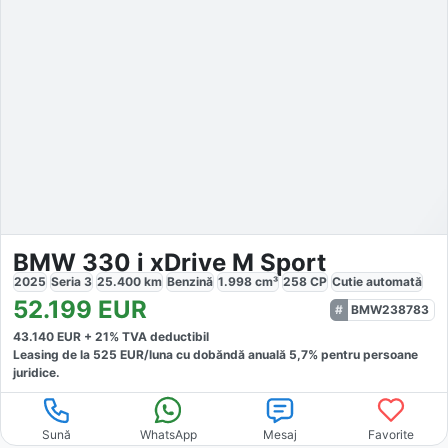
BMW 330 i xDrive M Sport
2025
Seria 3
25.400
km
Benzină
1.998
cm³
258
CP
Cutie
automată
52.199
EUR
BMW238783
43.140
EUR +
21
% TVA deductibil
Leasing de la
525
EUR/luna
cu dobăndă
anuală
5,7
% pentru persoane
juridice.
Sună
WhatsApp
Mesaj
Favorite