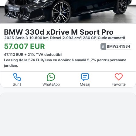
BMW 330d xDrive M Sport Pro
2025
Seria 3
19.800
km
Diesel
2.993
cm³
286
CP
Cutie
automată
57.007
EUR
BMW241584
47.113
EUR +
21
% TVA deductibil
Leasing de la
574
EUR/luna
cu dobăndă
anuală
5,7
% pentru persoane
juridice.
Sună
WhatsApp
Mesaj
Favorite