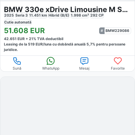
BMW 330e xDrive Limousine M Sport
2025
Seria 3
11.451
km
Hibrid (B/E)
1.998
cm³
292
CP
Cutie
automată
51.608
EUR
BMW229086
42.651
EUR +
21
% TVA deductibil
Leasing de la
519
EUR/luna
cu dobăndă
anuală
5,7
% pentru persoane
juridice.
Sună
WhatsApp
Mesaj
Favorite