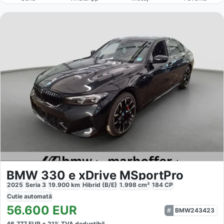
BMW 330 e xDrive MSportPro
2025
Seria 3
19.900
km
Hibrid (B/E)
1.998
cm³
184
CP
Cutie
automată
56.600
EUR
BMW243423
46.777
EUR +
21
% TVA deductibil