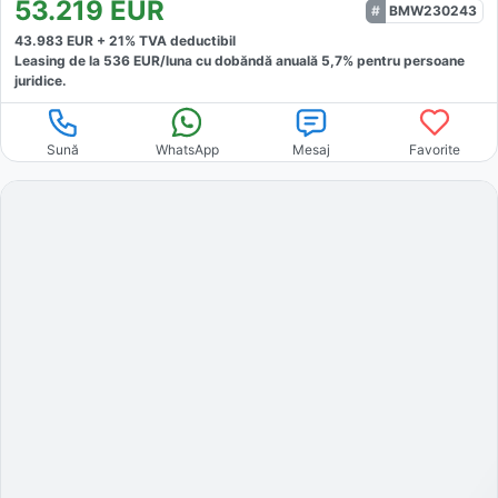
53.219
EUR
BMW230243
43.983
EUR +
21
% TVA deductibil
Leasing de la
536
EUR/luna
cu dobăndă
anuală
5,7
% pentru persoane
juridice.
Sună
WhatsApp
Mesaj
Favorite