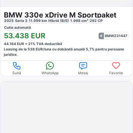
BMW 330e xDrive M Sportpaket
2025
Seria 3
11.999
km
Hibrid (B/E)
1.998
cm³
292
CP
Cutie
automată
53.438
EUR
BMW231447
44.164
EUR +
21
% TVA deductibil
Leasing de la
538
EUR/luna
cu dobăndă
anuală
5,7
% pentru persoane
juridice.
Sună
WhatsApp
Mesaj
Favorite