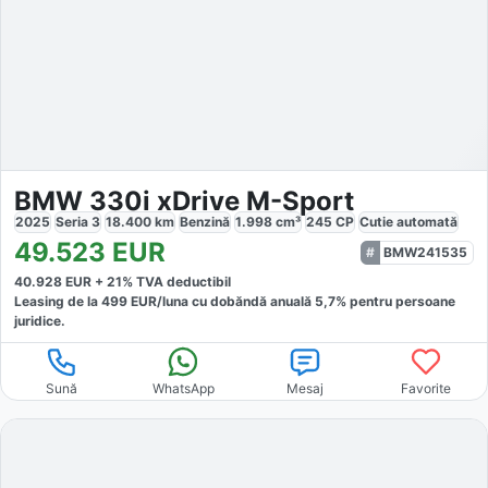
BMW 330i xDrive M-Sport
2025
Seria 3
18.400
km
Benzină
1.998
cm³
245
CP
Cutie
automată
49.523
EUR
BMW241535
40.928
EUR +
21
% TVA deductibil
Leasing de la
499
EUR/luna
cu dobăndă
anuală
5,7
% pentru persoane
juridice.
Sună
WhatsApp
Mesaj
Favorite