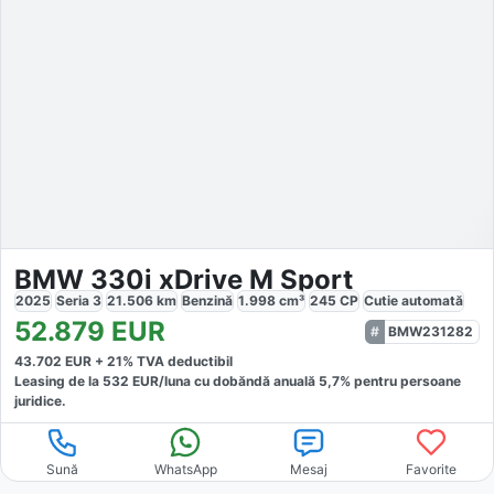
BMW 330i xDrive M Sport
2025
Seria 3
21.506
km
Benzină
1.998
cm³
245
CP
Cutie
automată
52.879
EUR
BMW231282
43.702
EUR +
21
% TVA deductibil
Leasing de la
532
EUR/luna
cu dobăndă
anuală
5,7
% pentru persoane
juridice.
Sună
WhatsApp
Mesaj
Favorite