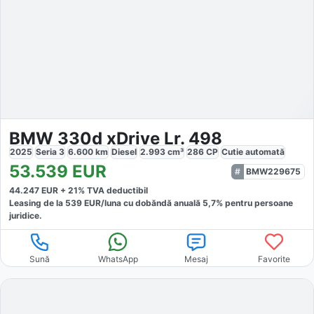
BMW 330d xDrive Lr. 498
2025
Seria 3
6.600
km
Diesel
2.993
cm³
286
CP
Cutie
automată
53.539
EUR
BMW229675
44.247
EUR +
21
% TVA deductibil
Leasing de la
539
EUR/luna
cu dobăndă
anuală
5,7
% pentru persoane
juridice.
Sună
WhatsApp
Mesaj
Favorite