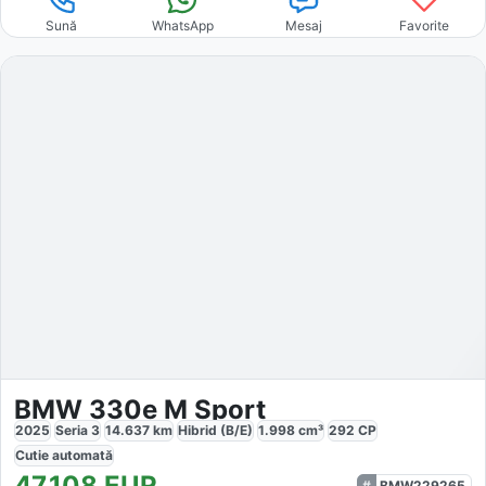
Sună
WhatsApp
Mesaj
Favorite
BMW 330e M Sport
2025
Seria 3
14.637
km
Hibrid (B/E)
1.998
cm³
292
CP
Cutie
automată
47.108
EUR
BMW229265