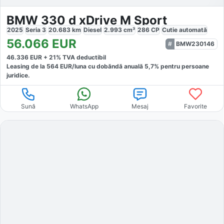
BMW 330 d xDrive M Sport
2025
Seria 3
20.683
km
Diesel
2.993
cm³
286
CP
Cutie
automată
56.066
EUR
BMW230146
46.336
EUR +
21
% TVA deductibil
Leasing de la
564
EUR/luna
cu dobăndă
anuală
5,7
% pentru persoane
juridice.
Sună
WhatsApp
Mesaj
Favorite