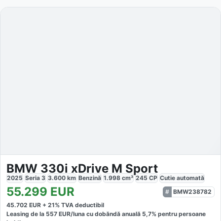
BMW 330i xDrive M Sport
2025
Seria 3
3.600
km
Benzină
1.998
cm³
245
CP
Cutie
automată
55.299
EUR
BMW238782
45.702
EUR +
21
% TVA deductibil
Leasing de la
557
EUR/luna
cu dobăndă
anuală
5,7
% pentru persoane