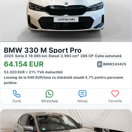
BMW 330 M Sport Pro
2025
Seria 3
19.985
km
Diesel
2.993
cm³
286
CP
Cutie
automată
64.154
EUR
BMW243425
53.020
EUR +
21
% TVA deductibil
Leasing de la
646
EUR/luna
cu dobăndă
anuală
5,7
% pentru persoane
juridice.
Sună
WhatsApp
Mesaj
Favorite