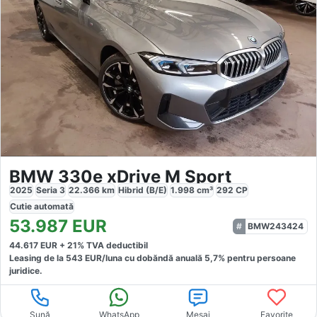
BMW 330e xDrive M Sport
2025
Seria 3
22.366
km
Hibrid (B/E)
1.998
cm³
292
CP
Cutie
automată
53.987
EUR
BMW243424
44.617
EUR +
21
% TVA deductibil
Leasing de la
543
EUR/luna
cu dobăndă
anuală
5,7
% pentru persoane
juridice.
Sună
WhatsApp
Mesaj
Favorite