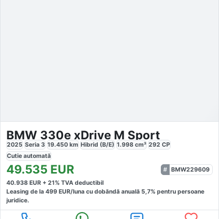
BMW 330e xDrive M Sport
2025
Seria 3
19.450
km
Hibrid (B/E)
1.998
cm³
292
CP
Cutie
automată
49.535
EUR
BMW229609
40.938
EUR +
21
% TVA deductibil
Leasing de la
499
EUR/luna
cu dobăndă
anuală
5,7
% pentru persoane
juridice.