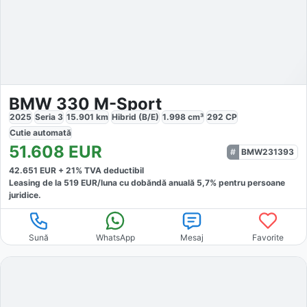
BMW 330 M-Sport
2025
Seria 3
15.901
km
Hibrid (B/E)
1.998
cm³
292
CP
Cutie
automată
51.608
EUR
BMW231393
42.651
EUR +
21
% TVA deductibil
Leasing de la
519
EUR/luna
cu dobăndă
anuală
5,7
% pentru persoane
juridice.
Sună
WhatsApp
Mesaj
Favorite