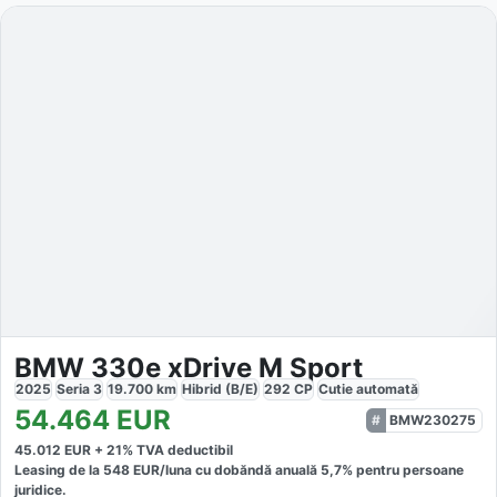
BMW 330e xDrive M Sport
2025
Seria 3
19.700
km
Hibrid (B/E)
292
CP
Cutie
automată
54.464
EUR
BMW230275
45.012
EUR +
21
% TVA deductibil
Leasing de la
548
EUR/luna
cu dobăndă
anuală
5,7
% pentru persoane
juridice.