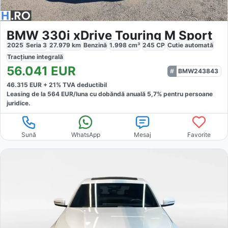
BMW 330i xDrive Touring M Sport
2025
Seria 3
27.979
km
Benzină
1.998
cm³
245
CP
Cutie
automată
Tracțiune
integrală
56.041
EUR
BMW243843
46.315
EUR +
21
% TVA deductibil
Leasing de la
564
EUR/luna
cu dobăndă
anuală
5,7
% pentru persoane
juridice.
Sună
WhatsApp
Mesaj
Favorite