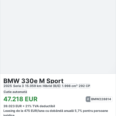
BMW 330e M Sport
2025
Seria 3
15.059
km
Hibrid (B/E)
1.998
cm³
292
CP
Cutie
automată
47.218
EUR
BMW228814
39.023
EUR +
21
% TVA deductibil
Leasing de la
475
EUR/luna
cu dobăndă
anuală
5,7
% pentru persoane
juridice.