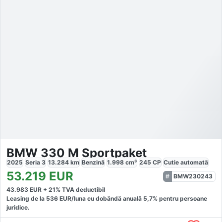
BMW 330 M Sportpaket
2025
Seria 3
13.284
km
Benzină
1.998
cm³
245
CP
Cutie
automată
53.219
EUR
BMW230243
43.983
EUR +
21
% TVA deductibil
Leasing de la
536
EUR/luna
cu dobăndă
anuală
5,7
% pentru persoane
juridice.