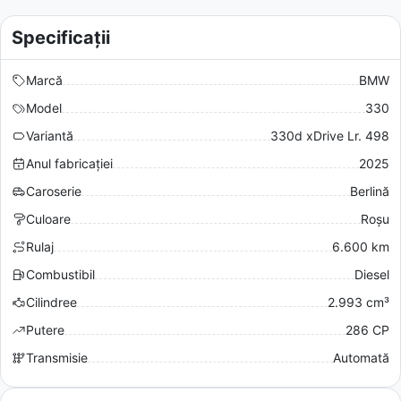
Specificații
Marcă
BMW
Model
330
Variantă
330d xDrive Lr. 498
Anul fabricației
2025
Caroserie
Berlină
Culoare
Roșu
Rulaj
6.600 km
Combustibil
Diesel
Cilindree
2.993 cm³
Putere
286 CP
Transmisie
Automată