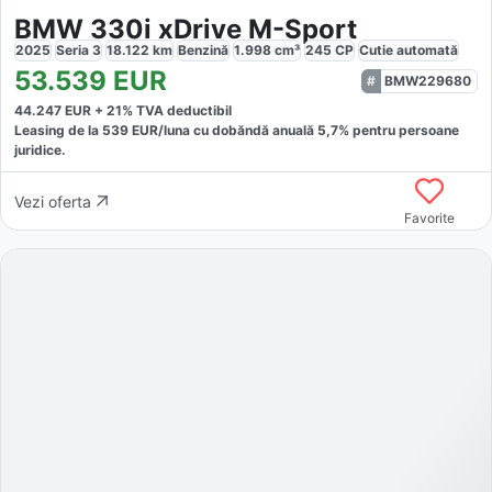
BMW 330i xDrive M-Sport
2025
Seria 3
18.122
km
Benzină
1.998
cm³
245
CP
Cutie
automată
53.539
EUR
BMW229680
44.247
EUR +
21
% TVA deductibil
Leasing de la
539
EUR/luna
cu dobăndă
anuală
5,7
% pentru persoane
juridice.
Vezi oferta
Favorite