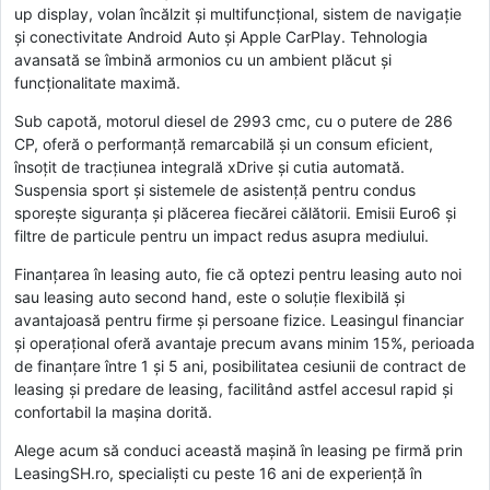
up display, volan încălzit și multifuncțional, sistem de navigație
și conectivitate Android Auto și Apple CarPlay. Tehnologia
avansată se îmbină armonios cu un ambient plăcut și
funcționalitate maximă.
Sub capotă, motorul diesel de 2993 cmc, cu o putere de 286
CP, oferă o performanță remarcabilă și un consum eficient,
însoțit de tracțiunea integrală xDrive și cutia automată.
Suspensia sport și sistemele de asistență pentru condus
sporește siguranța și plăcerea fiecărei călătorii. Emisii Euro6 și
filtre de particule pentru un impact redus asupra mediului.
Finanțarea în leasing auto, fie că optezi pentru leasing auto noi
sau leasing auto second hand, este o soluție flexibilă și
avantajoasă pentru firme și persoane fizice. Leasingul financiar
și operațional oferă avantaje precum avans minim 15%, perioada
de finanțare între 1 și 5 ani, posibilitatea cesiunii de contract de
leasing și predare de leasing, facilitând astfel accesul rapid și
confortabil la mașina dorită.
Alege acum să conduci această mașină în leasing pe firmă prin
LeasingSH.ro, specialiști cu peste 16 ani de experiență în