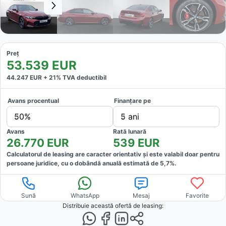
Preț
53.539
EUR
44.247
EUR +
21
% TVA deductibil
Avans procentual
Finanțare pe
50%
5 ani
Avans
Rată lunară
26.770
EUR
539
EUR
Calculatorul de leasing are caracter orientativ și este valabil doar pentru
persoane juridice, cu o dobândă anuală estimată de
5,7
%.
Sună
WhatsApp
Mesaj
Favorite
Distribuie această ofertă
de leasing
: