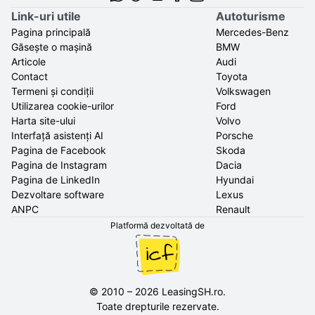
Link-uri utile
Autoturisme
Pagina principală
Mercedes-Benz
Găsește o mașină
BMW
Articole
Audi
Contact
Toyota
Termeni și condiții
Volkswagen
Utilizarea cookie-urilor
Ford
Harta site-ului
Volvo
Interfață asistenți AI
Porsche
Pagina de Facebook
Skoda
Pagina de Instagram
Dacia
Pagina de LinkedIn
Hyundai
Dezvoltare software
Lexus
ANPC
Renault
Platformă dezvoltată de
©
2010
–
2026
LeasingSH.ro
.
Toate drepturile rezervate.