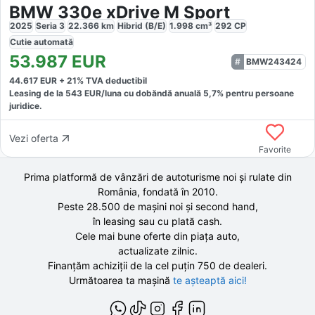
BMW 330e xDrive M Sport
2025
Seria 3
22.366
km
Hibrid (B/E)
1.998
cm³
292
CP
Cutie
automată
53.987
EUR
BMW243424
44.617
EUR +
21
% TVA deductibil
Leasing de la
543
EUR/luna
cu dobăndă
anuală
5,7
% pentru persoane
juridice.
Vezi oferta
Favorite
Prima platformă de vânzări de autoturisme noi și rulate din
România, fondată în
2010
.
Peste 28.500 de
mașini noi și second hand,
în leasing sau cu plată cash.
Cele mai bune oferte din piața auto,
actualizate zilnic.
Finanțăm achiziții de la
cel puțin 750 de
dealeri.
Următoarea ta mașină
te așteaptă aici!