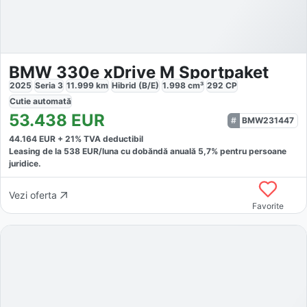
BMW 330e xDrive M Sportpaket
2025
Seria 3
11.999
km
Hibrid (B/E)
1.998
cm³
292
CP
Cutie
automată
53.438
EUR
BMW231447
44.164
EUR +
21
% TVA deductibil
Leasing de la
538
EUR/luna
cu dobăndă
anuală
5,7
% pentru persoane
juridice.
Vezi oferta
Favorite