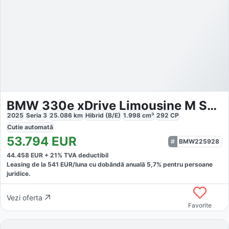
BMW 330e xDrive Limousine M Sport
2025
Seria 3
25.086
km
Hibrid (B/E)
1.998
cm³
292
CP
Cutie
automată
53.794
EUR
BMW225928
44.458
EUR +
21
% TVA deductibil
Leasing de la
541
EUR/luna
cu dobăndă
anuală
5,7
% pentru persoane
juridice.
Vezi oferta
Favorite