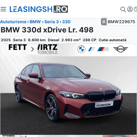
Autoturisme
›
BMW
›
Seria 3
›
330
BMW229675
BMW 330d xDrive Lr. 498
2025
Seria 3
6.600
km
Diesel
2.993
cm³
286
CP
Cutie
automată