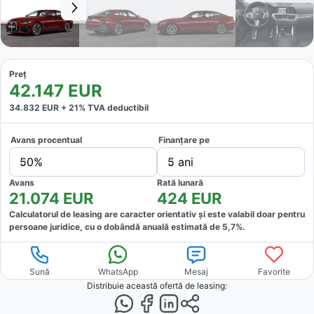
Preț
42.147
EUR
34.832
EUR +
21
% TVA deductibil
Avans procentual
Finanțare pe
50%
5 ani
Avans
Rată lunară
21.074
EUR
424
EUR
Calculatorul de leasing are caracter orientativ și este valabil doar pentru
persoane juridice, cu o dobândă anuală estimată de
5,7
%.
Sună
WhatsApp
Mesaj
Favorite
Distribuie această ofertă
de leasing
: