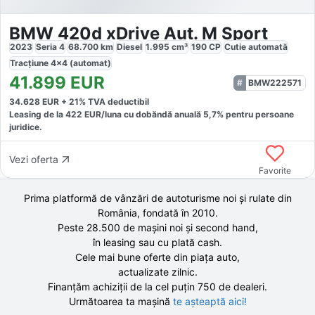
BMW 420d xDrive Aut. M Sport
2023
Seria 4
68.700
km
Diesel
1.995
cm³
190
CP
Cutie
automată
Tracțiune
4x4 (automat)
41.899
EUR
BMW222571
34.628
EUR +
21
% TVA deductibil
Leasing de la
422
EUR/luna
cu dobăndă
anuală
5,7
% pentru persoane
juridice.
Vezi oferta
Favorite
Prima platformă de vânzări de autoturisme noi și rulate din
România, fondată în
2010
.
Peste 28.500 de
mașini noi și second hand,
în leasing sau cu plată cash.
Cele mai bune oferte din piața auto,
actualizate zilnic.
Finanțăm achiziții de la
cel puțin 750 de
dealeri.
Următoarea ta mașină
te așteaptă aici!