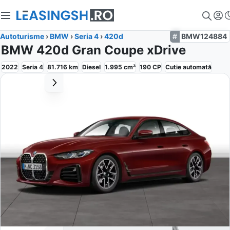
Autoturisme
›
BMW
›
Seria 4
›
420d
BMW124884
BMW 420d Gran Coupe xDrive
2022
Seria 4
81.716
km
Diesel
1.995
cm³
190
CP
Cutie
automată