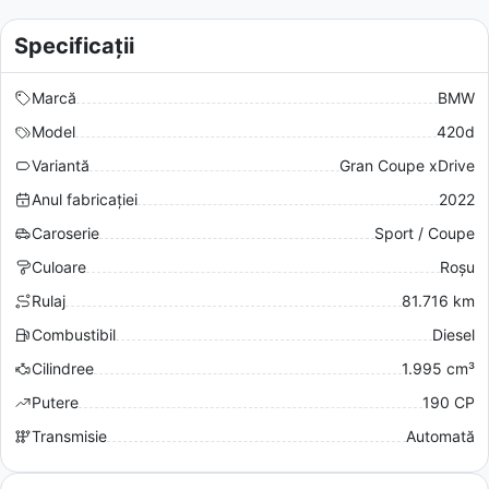
Specificații
Marcă
BMW
Model
420d
Variantă
Gran Coupe xDrive
Anul fabricației
2022
Caroserie
Sport / Coupe
Culoare
Roșu
Rulaj
81.716 km
Combustibil
Diesel
Cilindree
1.995 cm³
Putere
190 CP
Transmisie
Automată