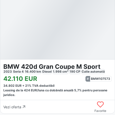
BMW 420d Gran Coupe M Sport
2023
Seria 4
16.400
km
Diesel
1.998
cm³
190
CP
Cutie
automată
42.110
EUR
BMW107573
34.802
EUR +
21
% TVA deductibil
Leasing de la
424
EUR/luna
cu dobăndă
anuală
5,7
% pentru persoane
juridice.
Vezi oferta
Favorite