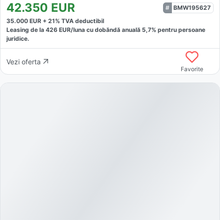
42.350
EUR
BMW195627
35.000
EUR +
21
% TVA deductibil
Leasing de la
426
EUR/luna
cu dobăndă
anuală
5,7
% pentru persoane
juridice.
Vezi oferta
Favorite