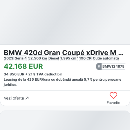
BMW 420d Gran Coupé xDrive M Sport
2023
Seria 4
52.500
km
Diesel
1.995
cm³
190
CP
Cutie
automată
42.168
EUR
BMW124878
34.850
EUR +
21
% TVA deductibil
Leasing de la
425
EUR/luna
cu dobăndă
anuală
5,7
% pentru persoane
juridice.
Vezi oferta
Favorite