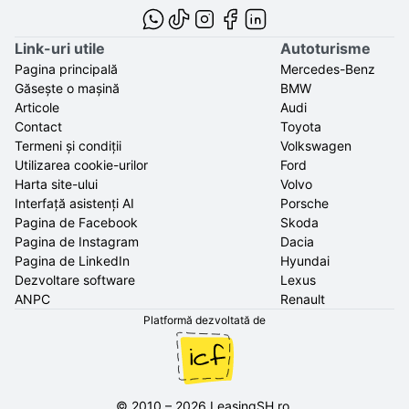
Link-uri utile
Autoturisme
Pagina principală
Mercedes-Benz
Găsește o mașină
BMW
Articole
Audi
Contact
Toyota
Termeni și condiții
Volkswagen
Utilizarea cookie-urilor
Ford
Harta site-ului
Volvo
Interfață asistenți AI
Porsche
Pagina de Facebook
Skoda
Pagina de Instagram
Dacia
Pagina de LinkedIn
Hyundai
Dezvoltare software
Lexus
ANPC
Renault
Platformă dezvoltată de
©
2010
–
2026
LeasingSH.ro
.