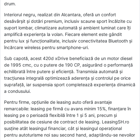
drum.
Interiorul negru, realizat din Alcantara, oferă un confort
desăvârșit și dotări premium, inclusiv scaune sport încălzite cu
suport lombar, climatizare automată și ambient luminat care îți
amplifică experiența la volan. Fiecare element este gândit
pentru lux și funcționalitate, inclusiv conectivitatea Bluetooth și
încărcare wireless pentru smartphone-uri.
Sub capotă, acest 420d xDrive beneficiază de un motor diesel
de 1995 cmc, cu o putere de 190 CP, asigurând o performanță
echilibrată între putere și eficiență. Transmisia automată și
tracțiunea integrală optimizează aderența și controlul pe orice
suprafață, iar suspensia sport completează experiența dinamică
a condusului.
Pentru firme, opțiunile de leasing auto oferă avantaje
remarcabile: leasing pe firmă cu avans minim 15%, finanțare în
leasing pe o perioadă flexibilă între 1 și 5 ani, precum și
posibilitatea de cesiune de contract de leasing. LeasingSH.ro
susține atât leasingul financiar, cât și leasingul operațional
pentru autoturisme noi sau second hand, adaptându-se nevoilor