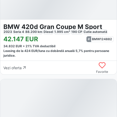
BMW 420d Gran Coupe M Sport
2023
Seria 4
88.200
km
Diesel
1.995
cm³
190
CP
Cutie
automată
42.147
EUR
BMW124882
34.832
EUR +
21
% TVA deductibil
Leasing de la
424
EUR/luna
cu dobăndă
anuală
5,7
% pentru persoane
juridice.
Vezi oferta
Favorite