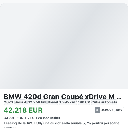
BMW 420d Gran Coupé xDrive M Sport
2023
Seria 4
32.258
km
Diesel
1.995
cm³
190
CP
Cutie
automată
42.218
EUR
BMW215602
34.891
EUR +
21
% TVA deductibil
Leasing de la
425
EUR/luna
cu dobăndă
anuală
5,7
% pentru persoane