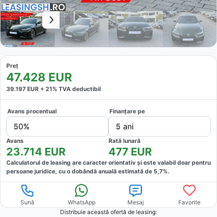
Preț
47.428
EUR
39.197
EUR +
21
% TVA deductibil
Avans procentual
Finanțare pe
50%
5 ani
Avans
Rată lunară
23.714
EUR
477
EUR
Calculatorul de leasing are caracter orientativ și este valabil doar pentru
persoane juridice, cu o dobândă anuală estimată de
5,7
%.
Sună
WhatsApp
Mesaj
Favorite
Distribuie această ofertă
de leasing
: