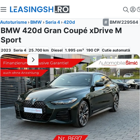
Autoturisme
›
BMW
›
Seria 4
›
420d
BMW229564
BMW 420d Gran Coupé xDrive M
Sport
2023
Seria 4
25.700
km
Diesel
1.995
cm³
190
CP
Cutie
automată