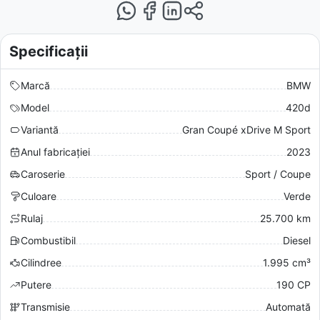
Specificații
Marcă
BMW
Model
420d
Variantă
Gran Coupé xDrive M Sport
Anul fabricației
2023
Caroserie
Sport / Coupe
Culoare
Verde
Rulaj
25.700 km
Combustibil
Diesel
Cilindree
1.995 cm³
Putere
190 CP
Transmisie
Automată