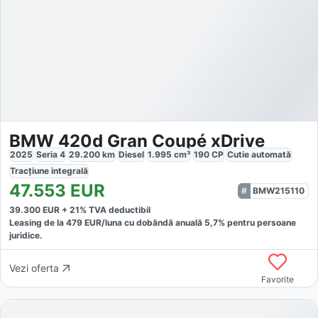
BMW 420d Gran Coupé xDrive
2025
Seria 4
29.200
km
Diesel
1.995
cm³
190
CP
Cutie
automată
Tracțiune
integrală
47.553
EUR
BMW215110
39.300
EUR +
21
% TVA deductibil
Leasing de la
479
EUR/luna
cu dobăndă
anuală
5,7
% pentru persoane
juridice.
Vezi oferta
Favorite