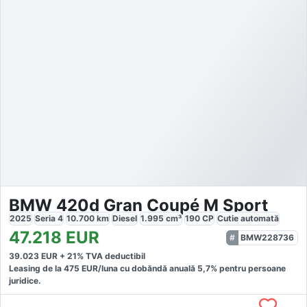
BMW 420d Gran Coupé M Sport
2025
Seria 4
10.700
km
Diesel
1.995
cm³
190
CP
Cutie
automată
47.218
EUR
BMW228736
39.023
EUR +
21
% TVA deductibil
Leasing de la
475
EUR/luna
cu dobăndă
anuală
5,7
% pentru persoane
juridice.