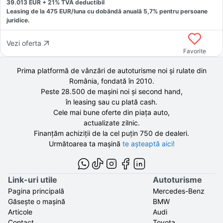
39.013
EUR +
21
% TVA deductibil
Leasing de la
475
EUR/luna
cu dobăndă
anuală
5,7
% pentru persoane
juridice.
Vezi oferta
Favorite
Prima platformă de vânzări de autoturisme noi și rulate din
România, fondată în
2010
.
Peste 28.500 de
mașini noi și second hand,
în leasing sau cu plată cash.
Cele mai bune oferte din piața auto,
actualizate zilnic.
Finanțăm achiziții de la
cel puțin 750 de
dealeri.
Următoarea ta mașină
te așteaptă aici!
Link-uri utile
Autoturisme
Pagina principală
Mercedes-Benz
Găsește o mașină
BMW
Articole
Audi
Contact
Toyota