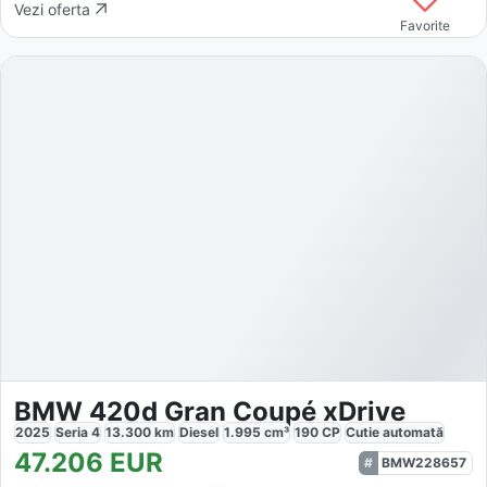
Vezi oferta
Favorite
BMW 420d Gran Coupé xDrive
2025
Seria 4
13.300
km
Diesel
1.995
cm³
190
CP
Cutie
automată
47.206
EUR
BMW228657