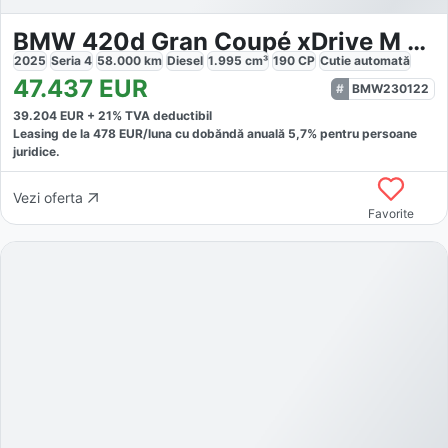
BMW 420d Gran Coupé xDrive M Sport PRO
2025
Seria 4
58.000
km
Diesel
1.995
cm³
190
CP
Cutie
automată
47.437
EUR
BMW230122
39.204
EUR +
21
% TVA deductibil
Leasing de la
478
EUR/luna
cu dobăndă
anuală
5,7
% pentru persoane
juridice.
Vezi oferta
Favorite