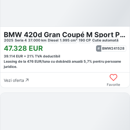
BMW 420d Gran Coupé M Sport Pro
2025
Seria 4
37.000
km
Diesel
1.995
cm³
190
CP
Cutie
automată
47.328
EUR
BMW241528
39.114
EUR +
21
% TVA deductibil
Leasing de la
476
EUR/luna
cu dobăndă
anuală
5,7
% pentru persoane
juridice.
Vezi oferta
Favorite