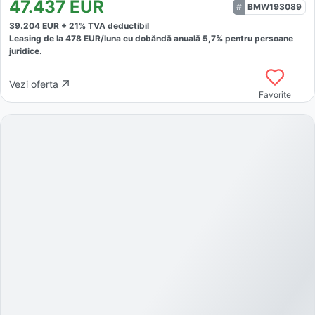
47.437
EUR
BMW193089
39.204
EUR +
21
% TVA deductibil
Leasing de la
478
EUR/luna
cu dobăndă
anuală
5,7
% pentru persoane
juridice.
Vezi oferta
Favorite