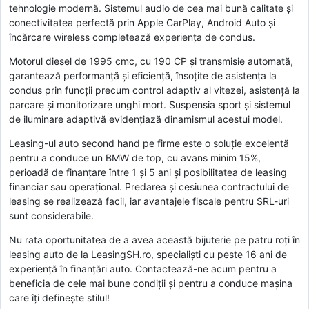
tehnologie modernă. Sistemul audio de cea mai bună calitate și
conectivitatea perfectă prin Apple CarPlay, Android Auto și
încărcare wireless completează experiența de condus.
Motorul diesel de 1995 cmc, cu 190 CP și transmisie automată,
garantează performanță și eficiență, însoțite de asistența la
condus prin funcții precum control adaptiv al vitezei, asistență la
parcare și monitorizare unghi mort. Suspensia sport și sistemul
de iluminare adaptivă evidențiază dinamismul acestui model.
Leasing-ul auto second hand pe firme este o soluție excelentă
pentru a conduce un BMW de top, cu avans minim 15%,
perioadă de finanțare între 1 și 5 ani și posibilitatea de leasing
financiar sau operațional. Predarea și cesiunea contractului de
leasing se realizează facil, iar avantajele fiscale pentru SRL-uri
sunt considerabile.
Nu rata oportunitatea de a avea această bijuterie pe patru roți în
leasing auto de la LeasingSH.ro, specialiști cu peste 16 ani de
experiență în finanțări auto. Contactează-ne acum pentru a
beneficia de cele mai bune condiții și pentru a conduce mașina
care îți definește stilul!