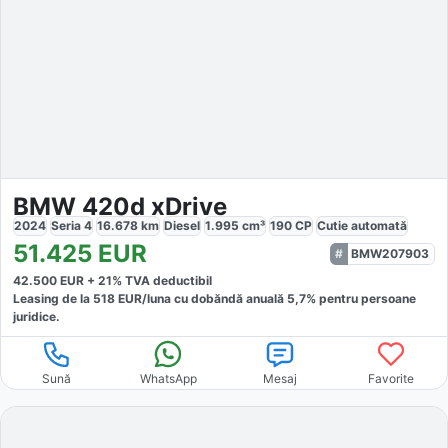
BMW 420d xDrive
2024
Seria 4
16.678
km
Diesel
1.995
cm³
190
CP
Cutie
automată
51.425
EUR
BMW207903
42.500
EUR +
21
% TVA deductibil
Leasing de la
518
EUR/luna
cu dobăndă
anuală
5,7
% pentru persoane
juridice.
Sună
WhatsApp
Mesaj
Favorite