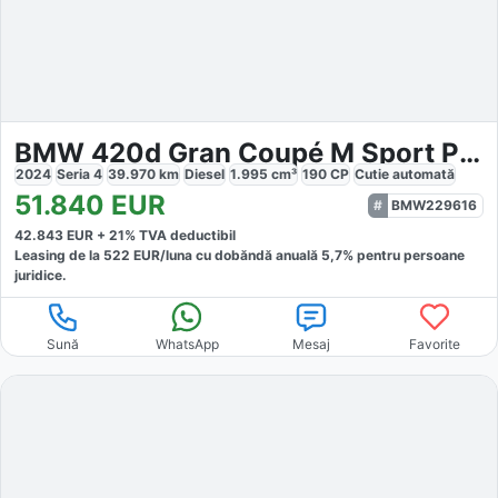
BMW 420d Gran Coupé M Sport Pro
2024
Seria 4
39.970
km
Diesel
1.995
cm³
190
CP
Cutie
automată
51.840
EUR
BMW229616
42.843
EUR +
21
% TVA deductibil
Leasing de la
522
EUR/luna
cu dobăndă
anuală
5,7
% pentru persoane
juridice.
Sună
WhatsApp
Mesaj
Favorite