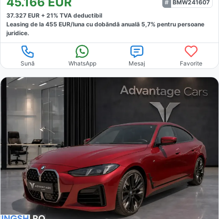
45.166
EUR
BMW241607
37.327
EUR +
21
% TVA deductibil
Leasing de la
455
EUR/luna
cu dobăndă
anuală
5,7
% pentru persoane
juridice.
Sună
WhatsApp
Mesaj
Favorite