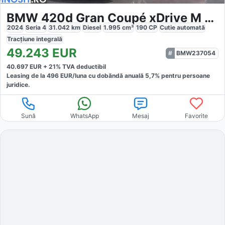
BMW 420d Gran Coupé xDrive M Sport
2024
Seria 4
31.042
km
Diesel
1.995
cm³
190
CP
Cutie
automată
Tracțiune
integrală
49.243
EUR
BMW237054
40.697
EUR +
21
% TVA deductibil
Leasing de la
496
EUR/luna
cu dobăndă
anuală
5,7
% pentru persoane
juridice.
Sună
WhatsApp
Mesaj
Favorite