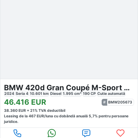
BMW 420d Gran Coupé M-Sport Pro
2024
Seria 4
10.601
km
Diesel
1.995
cm³
190
CP
Cutie
automată
46.416
EUR
BMW205673
38.360
EUR +
21
% TVA deductibil
Leasing de la
467
EUR/luna
cu dobăndă
anuală
5,7
% pentru persoane
juridice.