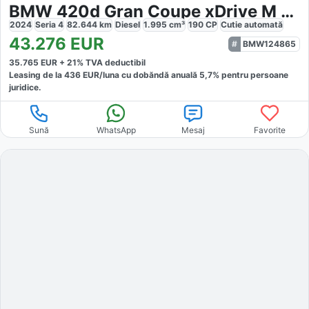
BMW 420d Gran Coupe xDrive M Sport
2024
Seria 4
82.644
km
Diesel
1.995
cm³
190
CP
Cutie
automată
43.276
EUR
BMW124865
35.765
EUR +
21
% TVA deductibil
Leasing de la
436
EUR/luna
cu dobăndă
anuală
5,7
% pentru persoane
juridice.
Sună
WhatsApp
Mesaj
Favorite