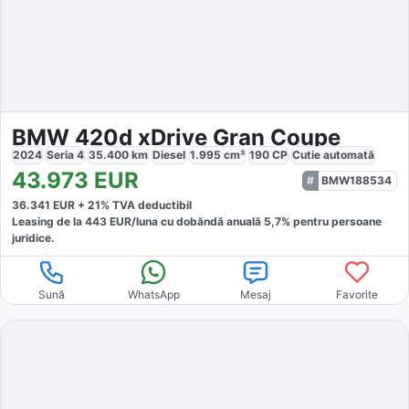
BMW 420d xDrive Gran Coupe
2024
Seria 4
35.400
km
Diesel
1.995
cm³
190
CP
Cutie
automată
43.973
EUR
BMW188534
36.341
EUR +
21
% TVA deductibil
Leasing de la
443
EUR/luna
cu dobăndă
anuală
5,7
% pentru persoane
juridice.
Sună
WhatsApp
Mesaj
Favorite