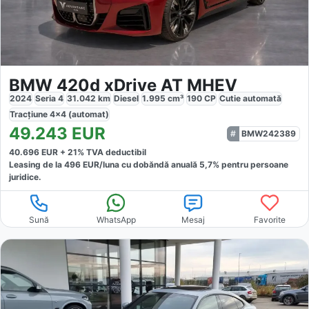
BMW 420d xDrive AT MHEV
2024
Seria 4
31.042
km
Diesel
1.995
cm³
190
CP
Cutie
automată
Tracțiune
4x4 (automat)
49.243
EUR
BMW242389
40.696
EUR +
21
% TVA deductibil
Leasing de la
496
EUR/luna
cu dobăndă
anuală
5,7
% pentru persoane
juridice.
Sună
WhatsApp
Mesaj
Favorite