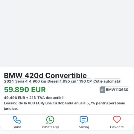
BMW 420d Convertible
2024
Seria 4
4.900
km
Diesel
1.995
cm³
190
CP
Cutie
automată
59.890
EUR
BMW113630
49.496
EUR +
21
% TVA deductibil
Leasing de la
603
EUR/luna
cu dobăndă
anuală
5,7
% pentru persoane
juridice.
Sună
WhatsApp
Mesaj
Favorite