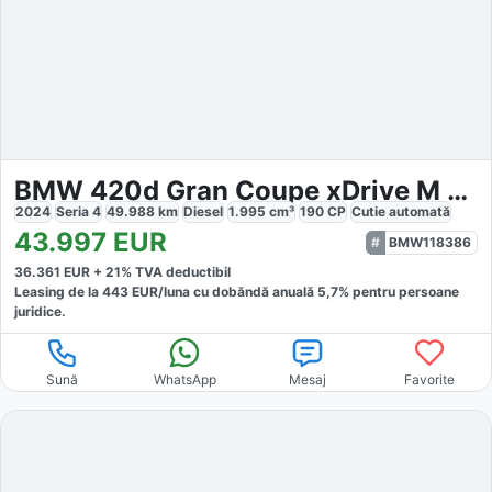
BMW 420d Gran Coupe xDrive M Sport
2024
Seria 4
49.988
km
Diesel
1.995
cm³
190
CP
Cutie
automată
43.997
EUR
BMW118386
36.361
EUR +
21
% TVA deductibil
Leasing de la
443
EUR/luna
cu dobăndă
anuală
5,7
% pentru persoane
juridice.
Sună
WhatsApp
Mesaj
Favorite