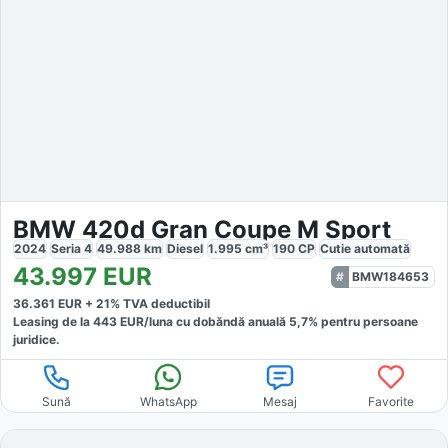
BMW 420d Gran Coupe M Sport
2024
Seria 4
49.988
km
Diesel
1.995
cm³
190
CP
Cutie
automată
43.997
EUR
BMW184653
36.361
EUR +
21
% TVA deductibil
Leasing de la
443
EUR/luna
cu dobăndă
anuală
5,7
% pentru persoane
juridice.
Sună
WhatsApp
Mesaj
Favorite