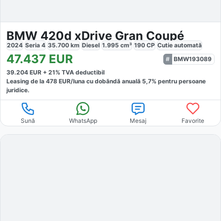
BMW 420d xDrive Gran Coupé
2024
Seria 4
35.700
km
Diesel
1.995
cm³
190
CP
Cutie
automată
47.437
EUR
BMW193089
39.204
EUR +
21
% TVA deductibil
Leasing de la
478
EUR/luna
cu dobăndă
anuală
5,7
% pentru persoane
juridice.
Sună
WhatsApp
Mesaj
Favorite