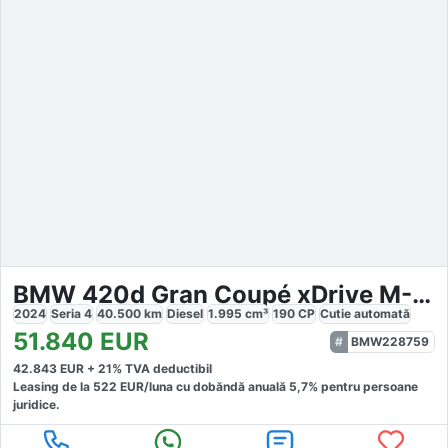
BMW 420d Gran Coupé xDrive M-Sport Pro
2024
Seria 4
40.500
km
Diesel
1.995
cm³
190
CP
Cutie
automată
51.840
EUR
BMW228759
42.843
EUR +
21
% TVA deductibil
Leasing de la
522
EUR/luna
cu dobăndă
anuală
5,7
% pentru persoane
juridice.