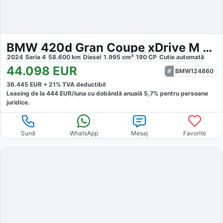
BMW 420d Gran Coupe xDrive M Sport
2024
Seria 4
58.600
km
Diesel
1.995
cm³
190
CP
Cutie
automată
44.098
EUR
BMW124860
36.445
EUR +
21
% TVA deductibil
Leasing de la
444
EUR/luna
cu dobăndă
anuală
5,7
% pentru persoane
juridice.
Sună
WhatsApp
Mesaj
Favorite