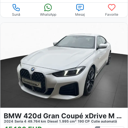
Sună
WhatsApp
Mesaj
Favorite
BMW 420d Gran Coupé xDrive M Sport
2024
Seria 4
49.764
km
Diesel
1.995
cm³
190
CP
Cutie
automată