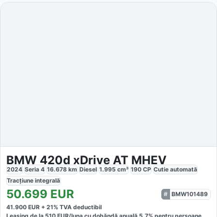
BMW 420d xDrive AT MHEV
2024
Seria 4
16.678
km
Diesel
1.995
cm³
190
CP
Cutie
automată
Tracțiune
integrală
50.699
EUR
BMW101489
41.900
EUR +
21
% TVA deductibil
Leasing de la
510
EUR/luna
cu dobăndă
anuală
5,7
% pentru persoane