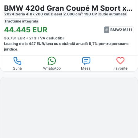
BMW 420d Gran Coupé M Sport xDrive
2024
Seria 4
87.200
km
Diesel
2.000
cm³
190
CP
Cutie
automată
Tracțiune
integrală
44.445
EUR
BMW216111
36.731
EUR +
21
% TVA deductibil
Leasing de la
447
EUR/luna
cu dobăndă
anuală
5,7
% pentru persoane
juridice.
Sună
WhatsApp
Mesaj
Favorite