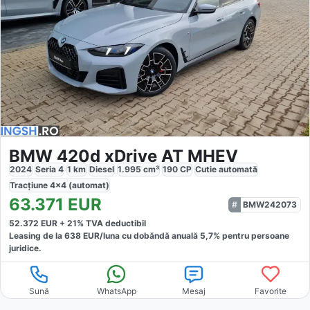
BMW 420d xDrive AT MHEV
2024
Seria 4
1
km
Diesel
1.995
cm³
190
CP
Cutie
automată
Tracțiune
4x4 (automat)
63.371
EUR
BMW242073
52.372
EUR +
21
% TVA deductibil
Leasing de la
638
EUR/luna
cu dobăndă
anuală
5,7
% pentru persoane
juridice.
Sună
WhatsApp
Mesaj
Favorite