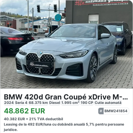
BMW 420d Gran Coupé xDrive M-Sport
2024
Seria 4
68.375
km
Diesel
1.995
cm³
190
CP
Cutie
automată
48.862
EUR
BMW241854
40.382
EUR +
21
% TVA deductibil
Leasing de la
492
EUR/luna
cu dobăndă
anuală
5,7
% pentru persoane
juridice.