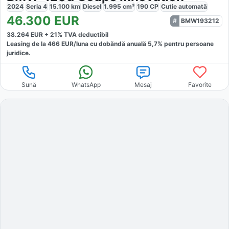
2024
Seria 4
15.100
km
Diesel
1.995
cm³
190
CP
Cutie
automată
46.300
EUR
BMW193212
38.264
EUR +
21
% TVA deductibil
Leasing de la
466
EUR/luna
cu dobăndă
anuală
5,7
% pentru persoane
juridice.
Sună
WhatsApp
Mesaj
Favorite