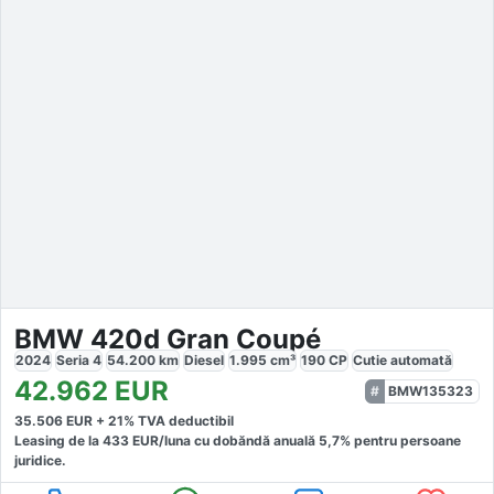
BMW 420d Gran Coupé
2024
Seria 4
54.200
km
Diesel
1.995
cm³
190
CP
Cutie
automată
42.962
EUR
BMW135323
35.506
EUR +
21
% TVA deductibil
Leasing de la
433
EUR/luna
cu dobăndă
anuală
5,7
% pentru persoane
juridice.