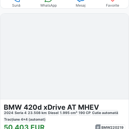
Sună
WhatsApp
Mesaj
Favorite
BMW 420d xDrive AT MHEV
2024
Seria 4
23.508
km
Diesel
1.995
cm³
190
CP
Cutie
automată
Tracțiune
4x4 (automat)
50.403
EUR
BMW220219