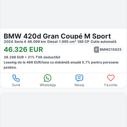
BMW 420d Gran Coupé M Sport
2024
Seria 4
46.099
km
Diesel
1.995
cm³
188
CP
Cutie
automată
46.326
EUR
BMW215625
38.286
EUR +
21
% TVA deductibil
Leasing de la
466
EUR/luna
cu dobăndă
anuală
5,7
% pentru persoane
juridice.
Sună
WhatsApp
Mesaj
Favorite