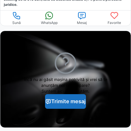
juridice.
Sună
WhatsApp
Mesaj
Favorite
Încă nu ai găsit
mașina potrivită și vrei să te
anunțăm noi când apare?
Suntem aici să te ajutăm.
Trimite mesaj