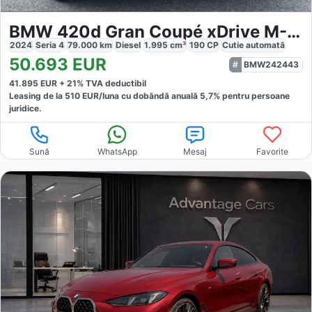
BMW 420d Gran Coupé xDrive M-Sport Pro
2024
Seria 4
79.000
km
Diesel
1.995
cm³
190
CP
Cutie
automată
50.693
EUR
BMW242443
41.895
EUR +
21
% TVA deductibil
Leasing de la
510
EUR/luna
cu dobăndă
anuală
5,7
% pentru persoane
juridice.
Sună
WhatsApp
Mesaj
Favorite