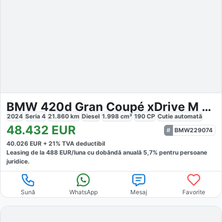
BMW 420d Gran Coupé xDrive M Sport
2024
Seria 4
21.860
km
Diesel
1.998
cm³
190
CP
Cutie
automată
48.432
EUR
BMW229074
40.026
EUR +
21
% TVA deductibil
Leasing de la
488
EUR/luna
cu dobăndă
anuală
5,7
% pentru persoane
juridice.
Sună
WhatsApp
Mesaj
Favorite