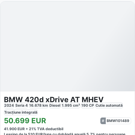
BMW 420d xDrive AT MHEV
2024
Seria 4
16.678
km
Diesel
1.995
cm³
190
CP
Cutie
automată
Tracțiune
integrală
50.699
EUR
BMW101489
41.900
EUR +
21
% TVA deductibil
Leasing de la
510
EUR/luna
cu dobăndă
anuală
5,7
% pentru persoane