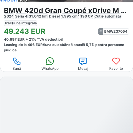
BMW 420d Gran Coupé xDrive M Sport
2024
Seria 4
31.042
km
Diesel
1.995
cm³
190
CP
Cutie
automată
Tracțiune
integrală
49.243
EUR
BMW237054
40.697
EUR +
21
% TVA deductibil
Leasing de la
496
EUR/luna
cu dobăndă
anuală
5,7
% pentru persoane
juridice.
Sună
WhatsApp
Mesaj
Favorite