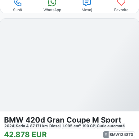
Sună
WhatsApp
Mesaj
Favorite
BMW 420d Gran Coupe M Sport
2024
Seria 4
87.171
km
Diesel
1.995
cm³
190
CP
Cutie
automată
42.878
EUR
BMW124870