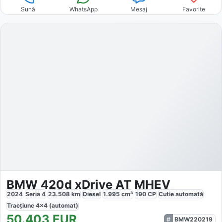
Sună
WhatsApp
Mesaj
Favorite
BMW 420d xDrive AT MHEV
2024
Seria 4
23.508
km
Diesel
1.995
cm³
190
CP
Cutie
automată
Tracțiune
4x4 (automat)
50.403
EUR
BMW220219