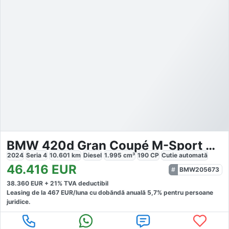
BMW 420d Gran Coupé M-Sport Pro
2024
Seria 4
10.601
km
Diesel
1.995
cm³
190
CP
Cutie
automată
46.416
EUR
BMW205673
38.360
EUR +
21
% TVA deductibil
Leasing de la
467
EUR/luna
cu dobăndă
anuală
5,7
% pentru persoane
juridice.