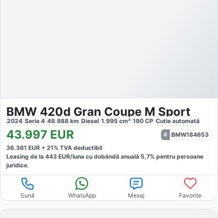
BMW 420d Gran Coupe M Sport
2024
Seria 4
49.988
km
Diesel
1.995
cm³
190
CP
Cutie
automată
43.997
EUR
BMW184653
36.361
EUR +
21
% TVA deductibil
Leasing de la
443
EUR/luna
cu dobăndă
anuală
5,7
% pentru persoane
juridice.
Sună
WhatsApp
Mesaj
Favorite