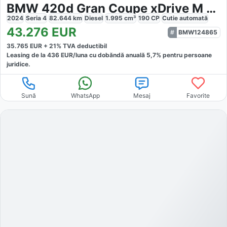
BMW 420d Gran Coupe xDrive M Sport
2024
Seria 4
82.644
km
Diesel
1.995
cm³
190
CP
Cutie
automată
43.276
EUR
BMW124865
35.765
EUR +
21
% TVA deductibil
Leasing de la
436
EUR/luna
cu dobăndă
anuală
5,7
% pentru persoane
juridice.
Sună
WhatsApp
Mesaj
Favorite