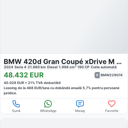
BMW 420d Gran Coupé xDrive M Sport
2024
Seria 4
21.860
km
Diesel
1.998
cm³
190
CP
Cutie
automată
48.432
EUR
BMW229074
40.026
EUR +
21
% TVA deductibil
Leasing de la
488
EUR/luna
cu dobăndă
anuală
5,7
% pentru persoane
juridice.
Sună
WhatsApp
Mesaj
Favorite