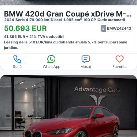
BMW 420d Gran Coupé xDrive M-Sport Pro
2024
Seria 4
79.000
km
Diesel
1.995
cm³
190
CP
Cutie
automată
50.693
EUR
BMW242443
41.895
EUR +
21
% TVA deductibil
Leasing de la
510
EUR/luna
cu dobăndă
anuală
5,7
% pentru persoane
juridice.
Sună
WhatsApp
Mesaj
Favorite