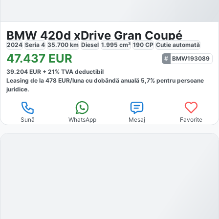
BMW 420d xDrive Gran Coupé
2024
Seria 4
35.700
km
Diesel
1.995
cm³
190
CP
Cutie
automată
47.437
EUR
BMW193089
39.204
EUR +
21
% TVA deductibil
Leasing de la
478
EUR/luna
cu dobăndă
anuală
5,7
% pentru persoane
juridice.
Sună
WhatsApp
Mesaj
Favorite