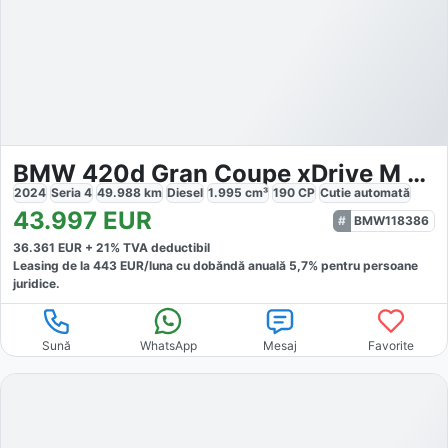
BMW 420d Gran Coupe xDrive M Sport
2024
Seria 4
49.988
km
Diesel
1.995
cm³
190
CP
Cutie
automată
43.997
EUR
BMW118386
36.361
EUR +
21
% TVA deductibil
Leasing de la
443
EUR/luna
cu dobăndă
anuală
5,7
% pentru persoane
juridice.
Sună
WhatsApp
Mesaj
Favorite