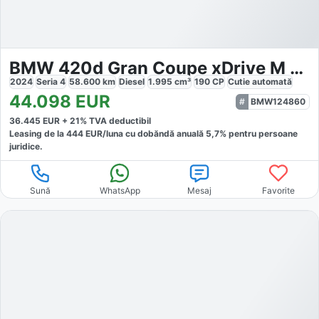
BMW 420d Gran Coupe xDrive M Sport
2024
Seria 4
58.600
km
Diesel
1.995
cm³
190
CP
Cutie
automată
44.098
EUR
BMW124860
36.445
EUR +
21
% TVA deductibil
Leasing de la
444
EUR/luna
cu dobăndă
anuală
5,7
% pentru persoane
juridice.
Sună
WhatsApp
Mesaj
Favorite