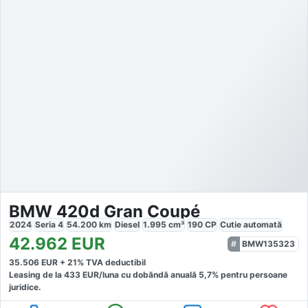
BMW 420d Gran Coupé
2024
Seria 4
54.200
km
Diesel
1.995
cm³
190
CP
Cutie
automată
42.962
EUR
BMW135323
35.506
EUR +
21
% TVA deductibil
Leasing de la
433
EUR/luna
cu dobăndă
anuală
5,7
% pentru persoane
juridice.