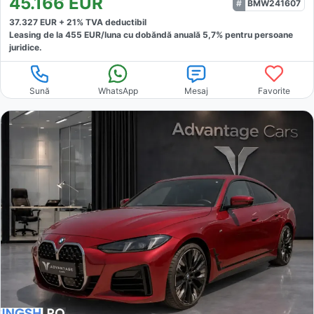
45.166
EUR
BMW241607
37.327
EUR +
21
% TVA deductibil
Leasing de la
455
EUR/luna
cu dobăndă
anuală
5,7
% pentru persoane
juridice.
Sună
WhatsApp
Mesaj
Favorite