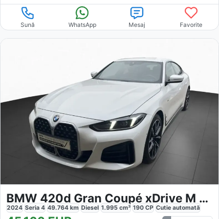
Sună
WhatsApp
Mesaj
Favorite
BMW 420d Gran Coupé xDrive M Sport
2024
Seria 4
49.764
km
Diesel
1.995
cm³
190
CP
Cutie
automată