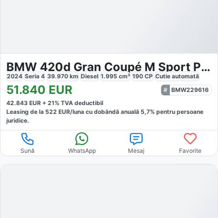
BMW 420d Gran Coupé M Sport Pro
2024
Seria 4
39.970
km
Diesel
1.995
cm³
190
CP
Cutie
automată
51.840
EUR
BMW229616
42.843
EUR +
21
% TVA deductibil
Leasing de la
522
EUR/luna
cu dobăndă
anuală
5,7
% pentru persoane
juridice.
Sună
WhatsApp
Mesaj
Favorite