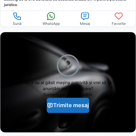
juridice.
Sună
WhatsApp
Mesaj
Favorite
Încă nu ai găsit
mașina potrivită și vrei să te
anunțăm noi când apare?
Suntem aici să te ajutăm.
Trimite mesaj