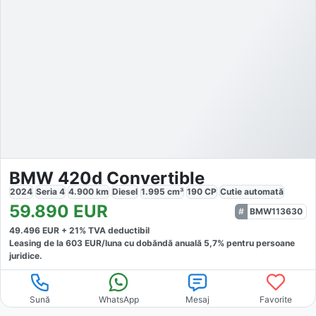
BMW 420d Convertible
2024
Seria 4
4.900
km
Diesel
1.995
cm³
190
CP
Cutie
automată
59.890
EUR
BMW113630
49.496
EUR +
21
% TVA deductibil
Leasing de la
603
EUR/luna
cu dobăndă
anuală
5,7
% pentru persoane
juridice.
Sună
WhatsApp
Mesaj
Favorite