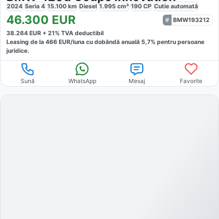
2024
Seria 4
15.100
km
Diesel
1.995
cm³
190
CP
Cutie
automată
46.300
EUR
BMW193212
38.264
EUR +
21
% TVA deductibil
Leasing de la
466
EUR/luna
cu dobăndă
anuală
5,7
% pentru persoane
juridice.
Sună
WhatsApp
Mesaj
Favorite