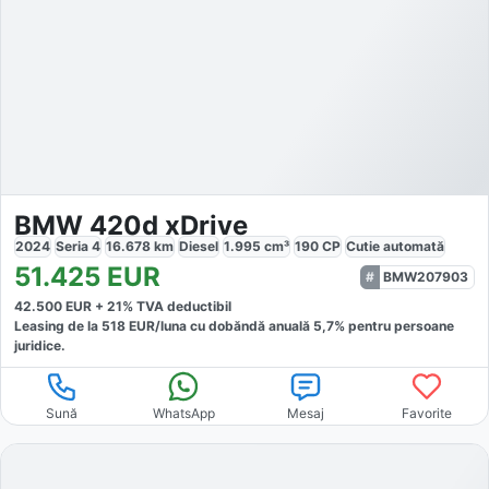
BMW 420d xDrive
2024
Seria 4
16.678
km
Diesel
1.995
cm³
190
CP
Cutie
automată
51.425
EUR
BMW207903
42.500
EUR +
21
% TVA deductibil
Leasing de la
518
EUR/luna
cu dobăndă
anuală
5,7
% pentru persoane
juridice.
Sună
WhatsApp
Mesaj
Favorite