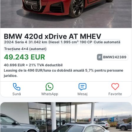
BMW 420d xDrive AT MHEV
2024
Seria 4
31.042
km
Diesel
1.995
cm³
190
CP
Cutie
automată
Tracțiune
4x4 (automat)
49.243
EUR
BMW242389
40.696
EUR +
21
% TVA deductibil
Leasing de la
496
EUR/luna
cu dobăndă
anuală
5,7
% pentru persoane
juridice.
Sună
WhatsApp
Mesaj
Favorite