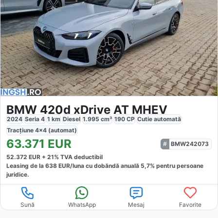
BMW 420d xDrive AT MHEV
2024
Seria 4
1
km
Diesel
1.995
cm³
190
CP
Cutie
automată
Tracțiune
4x4 (automat)
63.371
EUR
BMW242073
52.372
EUR +
21
% TVA deductibil
Leasing de la
638
EUR/luna
cu dobăndă
anuală
5,7
% pentru persoane
juridice.
Sună
WhatsApp
Mesaj
Favorite