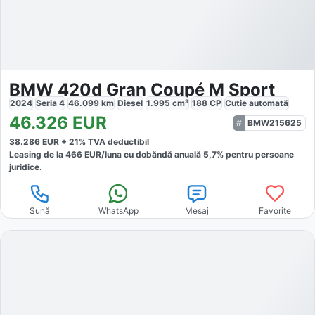
BMW 420d Gran Coupé M Sport
2024
Seria 4
46.099
km
Diesel
1.995
cm³
188
CP
Cutie
automată
46.326
EUR
BMW215625
38.286
EUR +
21
% TVA deductibil
Leasing de la
466
EUR/luna
cu dobăndă
anuală
5,7
% pentru persoane
juridice.
Sună
WhatsApp
Mesaj
Favorite