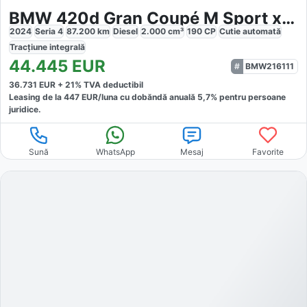
BMW 420d Gran Coupé M Sport xDrive
2024
Seria 4
87.200
km
Diesel
2.000
cm³
190
CP
Cutie
automată
Tracțiune
integrală
44.445
EUR
BMW216111
36.731
EUR +
21
% TVA deductibil
Leasing de la
447
EUR/luna
cu dobăndă
anuală
5,7
% pentru persoane
juridice.
Sună
WhatsApp
Mesaj
Favorite