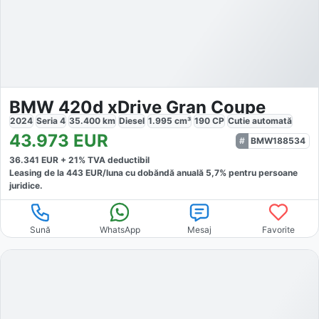
BMW 420d xDrive Gran Coupe
2024
Seria 4
35.400
km
Diesel
1.995
cm³
190
CP
Cutie
automată
43.973
EUR
BMW188534
36.341
EUR +
21
% TVA deductibil
Leasing de la
443
EUR/luna
cu dobăndă
anuală
5,7
% pentru persoane
juridice.
Sună
WhatsApp
Mesaj
Favorite