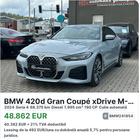
BMW 420d Gran Coupé xDrive M-Sport
2024
Seria 4
68.375
km
Diesel
1.995
cm³
190
CP
Cutie
automată
48.862
EUR
BMW241854
40.382
EUR +
21
% TVA deductibil
Leasing de la
492
EUR/luna
cu dobăndă
anuală
5,7
% pentru persoane
juridice.