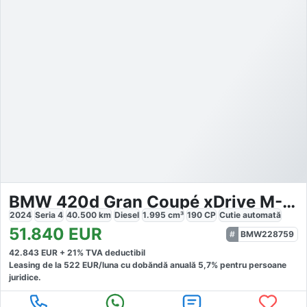
BMW 420d Gran Coupé xDrive M-Sport Pro
2024
Seria 4
40.500
km
Diesel
1.995
cm³
190
CP
Cutie
automată
51.840
EUR
BMW228759
42.843
EUR +
21
% TVA deductibil
Leasing de la
522
EUR/luna
cu dobăndă
anuală
5,7
% pentru persoane
juridice.