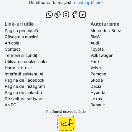
Următoarea ta mașină
te așteaptă aici!
Link-uri utile
Autoturisme
Pagina principală
Mercedes-Benz
Găsește o mașină
BMW
Articole
Audi
Contact
Toyota
Termeni și condiții
Volkswagen
Utilizarea cookie-urilor
Ford
Harta site-ului
Volvo
Interfață asistenți AI
Porsche
Pagina de Facebook
Skoda
Pagina de Instagram
Dacia
Pagina de LinkedIn
Hyundai
Dezvoltare software
Lexus
ANPC
Renault
Platformă dezvoltată de