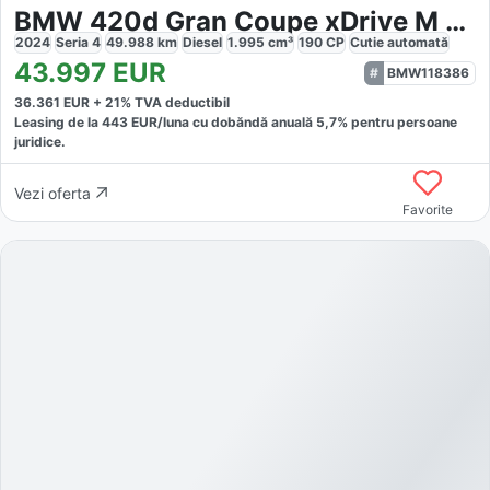
BMW 420d Gran Coupe xDrive M Sport
2024
Seria 4
49.988
km
Diesel
1.995
cm³
190
CP
Cutie
automată
43.997
EUR
BMW118386
36.361
EUR +
21
% TVA deductibil
Leasing de la
443
EUR/luna
cu dobăndă
anuală
5,7
% pentru persoane
juridice.
Vezi oferta
Favorite