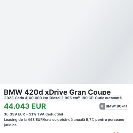
BMW 420d xDrive Gran Coupe
2023
Seria 4
60.000
km
Diesel
1.995
cm³
190
CP
Cutie
automată
44.043
EUR
BMW180741
36.399
EUR +
21
% TVA deductibil
Leasing de la
443
EUR/luna
cu dobăndă
anuală
5,7
% pentru persoane
juridice.