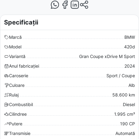
Specificații
Marcă
BMW
Model
420d
Variantă
Gran Coupe xDrive M Sport
Anul fabricației
2024
Caroserie
Sport / Coupe
Culoare
Alb
Rulaj
58.600 km
Combustibil
Diesel
Cilindree
1.995 cm³
Putere
190 CP
Transmisie
Automată