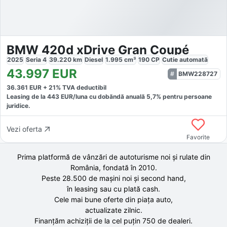
BMW 420d xDrive Gran Coupé
2025
Seria 4
39.220
km
Diesel
1.995
cm³
190
CP
Cutie
automată
43.997
EUR
BMW228727
36.361
EUR +
21
% TVA deductibil
Leasing de la
443
EUR/luna
cu dobăndă
anuală
5,7
% pentru persoane
juridice.
Vezi oferta
Favorite
Prima platformă de vânzări de autoturisme noi și rulate din
România, fondată în
2010
.
Peste 28.500 de
mașini noi și second hand,
în leasing sau cu plată cash.
Cele mai bune oferte din piața auto,
actualizate zilnic.
Finanțăm achiziții de la
cel puțin 750 de
dealeri.