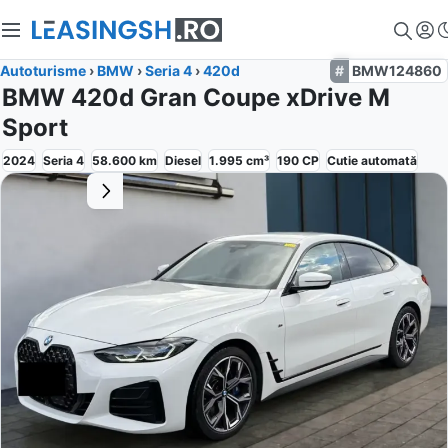
Autoturisme
›
BMW
›
Seria 4
›
420d
BMW124860
BMW 420d Gran Coupe xDrive M
Sport
2024
Seria 4
58.600
km
Diesel
1.995
cm³
190
CP
Cutie
automată