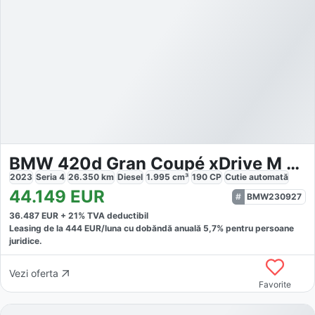
BMW 420d Gran Coupé xDrive M Sport Pro
2023
Seria 4
26.350
km
Diesel
1.995
cm³
190
CP
Cutie
automată
44.149
EUR
BMW230927
36.487
EUR +
21
% TVA deductibil
Leasing de la
444
EUR/luna
cu dobăndă
anuală
5,7
% pentru persoane
juridice.
Vezi oferta
Favorite