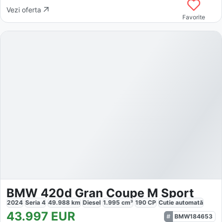
Vezi oferta
Favorite
BMW 420d Gran Coupe M Sport
2024
Seria 4
49.988
km
Diesel
1.995
cm³
190
CP
Cutie
automată
43.997
EUR
BMW184653