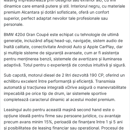
dinamice care emană putere și stil. Interiorul negru, cu materiale
premium Alcantara și dotări sofisticate, oferă un confort
superior, perfect adaptat nevoilor tale profesionale sau
personale.
BMW 420d Gran Coupé este echipat cu tehnologie de ultimă
generație, incluzând afișaj head-up, navigație, sistem audio de
înaltă calitate, conectivitate Android Auto și Apple CarPlay, dar
și multiple sisteme de siguranță avansate, cum ar fi asistența
pentru menținerea benzii, sistemele de avertizare și iluminarea
adaptivă. Totul pentru o experiență de condus intuitivă și sigură.
Sub capotă, motorul diesel de 2 litri dezvoltă 190 CP, oferind un
echilibru excelent între performanță și eficiență. Transmisia
automată și tracțiunea integrală xDrive asigură o manevrabilitate
impecabilă pe orice tip de drum, iar sistemele sportive
completează caracterul dinamic al acestui model premium.
Leasingul auto pentru această mașină second hand este o
opțiune ideală pentru firme sau persoane juridice, cu avantaje
precum avans minim 15%, perioadă de finanțare între 1 și 5 ani
și posibilitatea de leasing financiar sau operațional. Procesul de