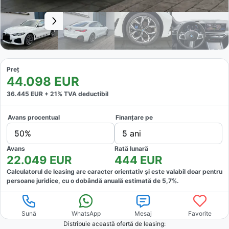
Preț
44.098
EUR
36.445
EUR +
21
% TVA deductibil
Avans procentual
Finanțare pe
50%
5 ani
Avans
Rată lunară
22.049
EUR
444
EUR
Calculatorul de leasing are caracter orientativ și este valabil doar pentru
persoane juridice, cu o dobândă anuală estimată de
5,7
%.
Sună
WhatsApp
Mesaj
Favorite
Distribuie această ofertă
de leasing
: