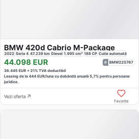
BMW 420d Cabrio M-Package
2022
Seria 4
47.239
km
Diesel
1.995
cm³
188
CP
Cutie
automată
44.098
EUR
BMW225767
36.445
EUR +
21
% TVA deductibil
Leasing de la
444
EUR/luna
cu dobăndă
anuală
5,7
% pentru persoane
juridice.
Vezi oferta
Favorite