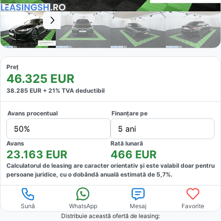
Preț
46.325
EUR
38.285
EUR +
21
% TVA deductibil
Avans procentual
Finanțare pe
50%
5 ani
Avans
Rată lunară
23.163
EUR
466
EUR
Calculatorul de leasing are caracter orientativ și este valabil doar pentru
persoane juridice, cu o dobândă anuală estimată de
5,7
%.
Sună
WhatsApp
Mesaj
Favorite
Distribuie această ofertă
de leasing
: