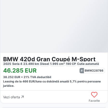
BMW 420d Gran Coupé M-Sport
2025
Seria 4
23.490
km
Diesel
1.995
cm³
190
CP
Cutie
automată
46.285
EUR
BMW228786
38.252
EUR +
21
% TVA deductibil
Leasing de la
466
EUR/luna
cu dobăndă
anuală
5,7
% pentru persoane
juridice.
Vezi oferta
Favorite