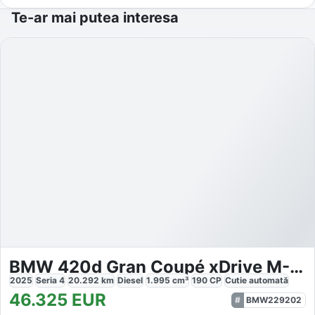
Te-ar mai putea interesa
BMW 420d Gran Coupé xDrive M-Sport
2025
Seria 4
20.292
km
Diesel
1.995
cm³
190
CP
Cutie
automată
46.325
EUR
BMW229202