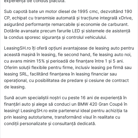
experiență de condus plăcută.
Sub capotă bate un motor diesel de 1995 cmc, dezvoltând 190
CP, echipat cu transmisie automată și tracțiune integrală xDrive,
asigurând performanțe remarcabile și economie de carburant.
Dotările avansate precum farurile LED și sistemele de asistență
la condus sporesc siguranța și controlul vehiculului.
LeasingSH.ro îți oferă opțiuni avantajoase de leasing auto pentru
această mașină în leasing, fie second hand, fie leasing auto noi,
cu avans minim 15% și perioadă de finanțare între 1 și 5 ani.
Oferim soluții flexibile pentru firme, inclusiv leasing pe firmă sau
leasing SRL, facilitând finanțarea în leasing financiar sau
operațional, cu posibilitatea de predare și cesiune de contract
de leasing.
Sună acum specialiștii noștri cu peste 16 ani de experiență în
finanțări auto și alege să conduci un BMW 420 Gran Coupé în
leasing! LeasingSH.ro este partenerul ideal pentru achiziția ta
prin leasing autoturisme, transformând visul în realitate cu
condiții personalizate și consultanță dedicată.