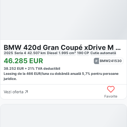
BMW 420d Gran Coupé xDrive M Sport Pro
2025
Seria 4
42.507
km
Diesel
1.995
cm³
190
CP
Cutie
automată
46.285
EUR
BMW241530
38.252
EUR +
21
% TVA deductibil
Leasing de la
466
EUR/luna
cu dobăndă
anuală
5,7
% pentru persoane
juridice.
Vezi oferta
Favorite