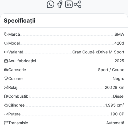
Specificații
Marcă
BMW
Model
420d
Variantă
Gran Coupé xDrive M-Sport
Anul fabricației
2025
Caroserie
Sport / Coupe
Culoare
Negru
Rulaj
20.129 km
Combustibil
Diesel
Cilindree
1.995 cm³
Putere
190 CP
Transmisie
Automată