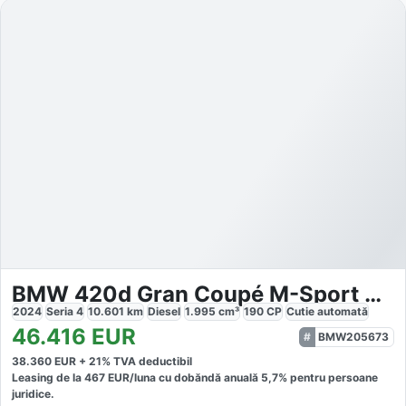
BMW 420d Gran Coupé M-Sport Pro
2024
Seria 4
10.601
km
Diesel
1.995
cm³
190
CP
Cutie
automată
46.416
EUR
BMW205673
38.360
EUR +
21
% TVA deductibil
Leasing de la
467
EUR/luna
cu dobăndă
anuală
5,7
% pentru persoane
juridice.