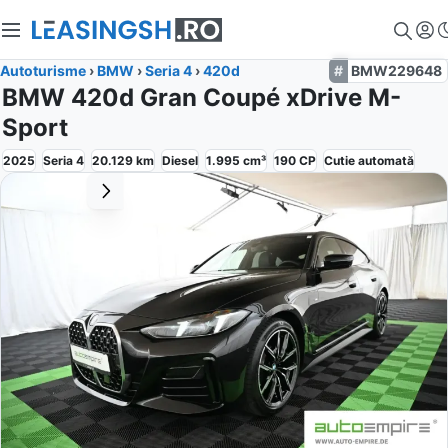
Autoturisme
›
BMW
›
Seria 4
›
420d
BMW229648
BMW 420d Gran Coupé xDrive M-
Sport
2025
Seria 4
20.129
km
Diesel
1.995
cm³
190
CP
Cutie
automată