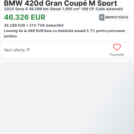
BMW 420d Gran Coupé M Sport
2024
Seria 4
46.099
km
Diesel
1.995
cm³
188
CP
Cutie
automată
46.326
EUR
BMW215625
38.286
EUR +
21
% TVA deductibil
Leasing de la
466
EUR/luna
cu dobăndă
anuală
5,7
% pentru persoane
juridice.
Vezi oferta
Favorite