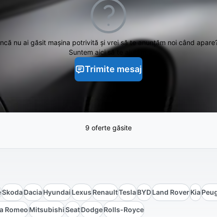
Încă nu ai găsit
mașina potrivită și vrei să te anunțăm noi când apare
Suntem aici să te ajutăm.
Trimite mesaj
9 oferte găsite
e
Skoda
Dacia
Hyundai
Lexus
Renault
Tesla
BYD
Land Rover
Kia
Peu
fa Romeo
Mitsubishi
Seat
Dodge
Rolls-Royce