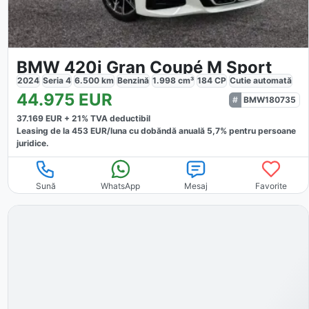
BMW 420i Gran Coupé M Sport
2024
Seria 4
6.500
km
Benzină
1.998
cm³
184
CP
Cutie
automată
44.975
EUR
BMW180735
37.169
EUR +
21
% TVA deductibil
Leasing de la
453
EUR/luna
cu dobăndă
anuală
5,7
% pentru persoane
juridice.
Sună
WhatsApp
Mesaj
Favorite