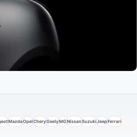
?
geot
Mazda
Opel
Chery
Geely
MG
Nissan
Suzuki
Jeep
Ferrari