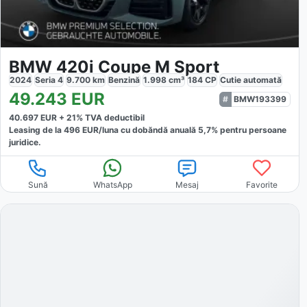
BMW 420i Coupe M Sport
2024
Seria 4
9.700
km
Benzină
1.998
cm³
184
CP
Cutie
automată
49.243
EUR
BMW193399
40.697
EUR +
21
% TVA deductibil
Leasing de la
496
EUR/luna
cu dobăndă
anuală
5,7
% pentru persoane
juridice.
Sună
WhatsApp
Mesaj
Favorite