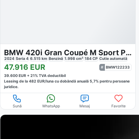
BMW 420i Gran Coupé M Sport Pro
2024
Seria 4
6.515
km
Benzină
1.998
cm³
184
CP
Cutie
automată
47.916
EUR
BMW122233
39.600
EUR +
21
% TVA deductibil
Leasing de la
482
EUR/luna
cu dobăndă
anuală
5,7
% pentru persoane
juridice.
Sună
WhatsApp
Mesaj
Favorite