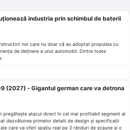
ționează industria prin schimbul de baterii
onstructori noi care nu doar că au adoptat propulsia cu
eriența de deținere a unui automobil. Dintre toate
e.
ia din Shanghai nu s-a mulțumit doar să construiască
zat pe schimburile automatizate de baterii, asistenți
ende industria auto tradițională.
i Q9 (2027) - Gigantul german care va detrona
di pregătește atacul direct în cel mai profitabil segment al
t dezvăluirea primelor detalii de design și specificații
le care va oferi spațiu real pe 3 rânduri de scaune și o