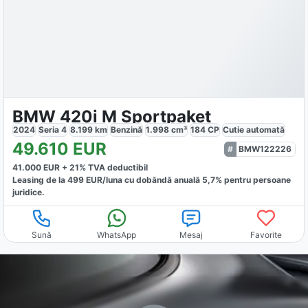
BMW 420i M Sportpaket
2024
Seria 4
8.199
km
Benzină
1.998
cm³
184
CP
Cutie
automată
49.610
EUR
BMW122226
41.000
EUR +
21
% TVA deductibil
Leasing de la
499
EUR/luna
cu dobăndă
anuală
5,7
% pentru persoane
juridice.
Sună
WhatsApp
Mesaj
Favorite