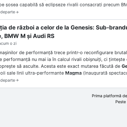
pe șosea capabilă să eclipseze rivalii consacrați precum 
 departe
ția de război a celor de la Genesis: Sub-brandu
, BMW M și Audi RS
acum o zi
mașinilor de performanță trece printr-o reconfigurare bruta
e performanță nu mai ia în calcul rivali obișnuiți, ci ținte
oprește să asculte. Acesta este exact mutarea făcută de
Ge
oii sale linii ultra-performante
Magma
(inaugurată spectac
lară deschis că vrea să fure din clienții fideli ai celor ma
 departe
eței? Un amestec de entuziasm și stupoare. Însă înainte de 
Prima platformă de
l din Stuttgart sau München, trebuie să răspundem la o într
Peste