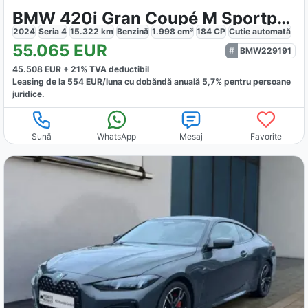
BMW 420i Gran Coupé M Sportpaket
2024
Seria 4
15.322
km
Benzină
1.998
cm³
184
CP
Cutie
automată
55.065
EUR
BMW229191
45.508
EUR +
21
% TVA deductibil
Leasing de la
554
EUR/luna
cu dobăndă
anuală
5,7
% pentru persoane
juridice.
Sună
WhatsApp
Mesaj
Favorite