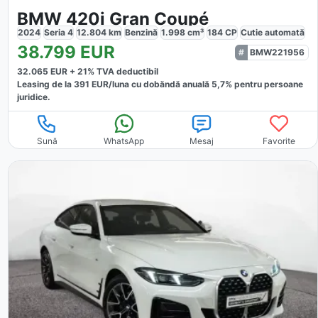
BMW 420i Gran Coupé
2024
Seria 4
12.804
km
Benzină
1.998
cm³
184
CP
Cutie
automată
38.799
EUR
BMW221956
32.065
EUR +
21
% TVA deductibil
Leasing de la
391
EUR/luna
cu dobăndă
anuală
5,7
% pentru persoane
juridice.
Sună
WhatsApp
Mesaj
Favorite