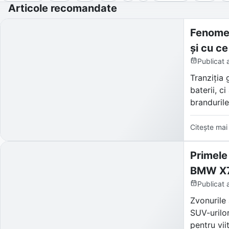
Articole recomandate
Fenomen
și cu ce
Publicat
Tranziția 
baterii, c
brandurile
Denumită 
Citește mai
SUV-uri și
virtuali c
Primele
BMW X7
Publicat
Zvonurile 
SUV-urilor
pentru vii