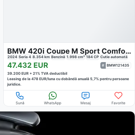
BMW 420i Coupe M Sport Comfort
2024
Seria 4
8.354
km
Benzină
1.998
cm³
184
CP
Cutie
automată
47.432
EUR
BMW121435
39.200
EUR +
21
% TVA deductibil
Leasing de la
478
EUR/luna
cu dobăndă
anuală
5,7
% pentru persoane
juridice.
Sună
WhatsApp
Mesaj
Favorite