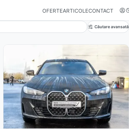
OFERTE
ARTICOLE
CONTACT
Căutare avansată
Autentifică-te
Nu ai oferte favorite