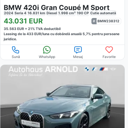
BMW 420i Gran Coupé M Sport
2024
Seria 4
16.831
km
Diesel
1.998
cm³
190
CP
Cutie
automată
43.031
EUR
BMW238312
35.563
EUR +
21
% TVA deductibil
Leasing de la
433
EUR/luna
cu dobăndă
anuală
5,7
% pentru persoane
juridice.
Sună
WhatsApp
Mesaj
Favorite