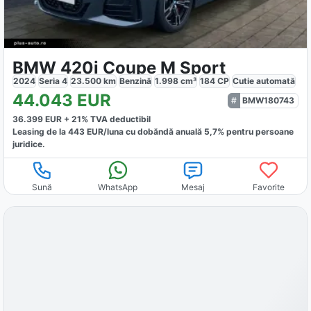
BMW 420i Coupe M Sport
2024
Seria 4
23.500
km
Benzină
1.998
cm³
184
CP
Cutie
automată
44.043
EUR
BMW180743
36.399
EUR +
21
% TVA deductibil
Leasing de la
443
EUR/luna
cu dobăndă
anuală
5,7
% pentru persoane
juridice.
Sună
WhatsApp
Mesaj
Favorite