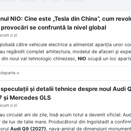
ul NIO: Cine este „Tesla din China”, cum revolu
 provocări se confruntă la nivel global
acum o zi
globală către vehicule electrice a alimentat apariția unor c
i au regândit complet arhitectura, modelul de afaceri și exp
 din noul val tehnologic chinezesc,
NIO
ocupă un loc apart
frecvent de presa internațională „Tesla din China”, compan
 departe
 sedanuri electrice de lux. NIO a creat un ecosistem unic ba
u personalitate fizică și un model de comunitate care transc
 speculații și detalii tehnice despre noul Aud
 și Mercedes GLS
acum o zi
au circulat ani de zile, însă acum totul a devenit oficial: Au
 de lux de talie mare. Producătorul din Ingolstadt a confirma
torul
Audi Q9 (2027)
, nava-amiral de dimensiuni monumenta