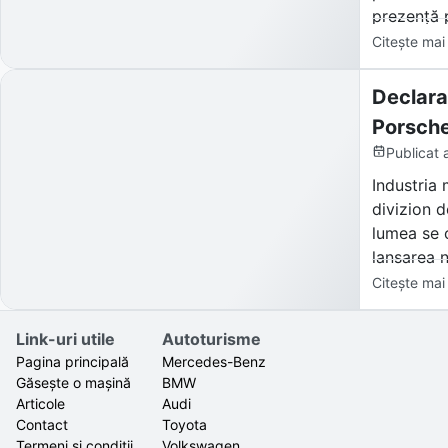
prezență 
Citește mai
Declara
Porsche
Publicat
Industria 
divizion d
lumea se 
lansarea n
Mans), dec
Citește mai
Reacția pi
Link-uri utile
Autoturisme
și gigantu
Pagina principală
Mercedes-Benz
Găsește o mașină
BMW
Articole
Audi
Contact
Toyota
Termeni și condiții
Volkswagen