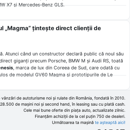
BMW X7 și Mercedes-Benz GLS.
l „Magma” țintește direct clienții de
lă. Atunci când un constructor declară public că noul său
ște direct giganți precum Porsche, BMW M și Audi RS, toată
nesis
, marca de lux din Coreea de Sud, care odată cu
ulos de modelul GV60 Magma și prototipurile de Le
i mari nume germane.
a înțelege cum plănuieste un nou venit să sfideze fizica
 vânzări de autoturisme noi și rulate din România, fondată în
2010
.
ebare esențială pentru mulți șoferi din Europa de Est.
 28.500 de
mașini noi și second hand,
în leasing sau cu plată cash.
Cele mai bune oferte din piața auto,
actualizate zilnic.
Finanțăm achiziții de la
cel puțin 750 de
dealeri.
Următoarea ta mașină
te așteaptă aici!