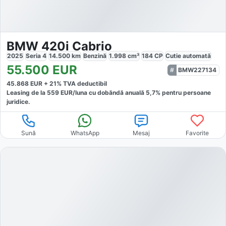
BMW 420i Cabrio
2025
Seria 4
14.500
km
Benzină
1.998
cm³
184
CP
Cutie
automată
55.500
EUR
BMW227134
45.868
EUR +
21
% TVA deductibil
Leasing de la
559
EUR/luna
cu dobăndă
anuală
5,7
% pentru persoane
juridice.
Sună
WhatsApp
Mesaj
Favorite