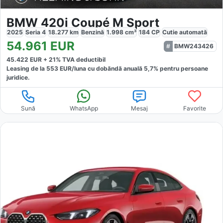
BMW 420i Coupé M Sport
2025
Seria 4
18.277
km
Benzină
1.998
cm³
184
CP
Cutie
automată
54.961
EUR
BMW243426
45.422
EUR +
21
% TVA deductibil
Leasing de la
553
EUR/luna
cu dobăndă
anuală
5,7
% pentru persoane
juridice.
Sună
WhatsApp
Mesaj
Favorite