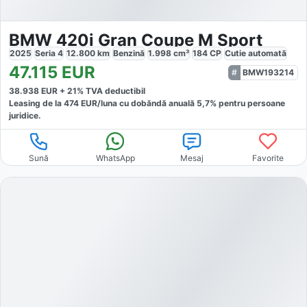
BMW 420i Gran Coupe M Sport
2025
Seria 4
12.800
km
Benzină
1.998
cm³
184
CP
Cutie
automată
47.115
EUR
BMW193214
38.938
EUR +
21
% TVA deductibil
Leasing de la
474
EUR/luna
cu dobăndă
anuală
5,7
% pentru persoane
juridice.
Sună
WhatsApp
Mesaj
Favorite