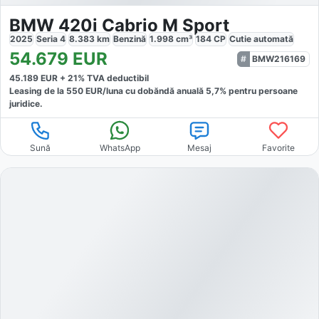
BMW 420i Cabrio M Sport
2025
Seria 4
8.383
km
Benzină
1.998
cm³
184
CP
Cutie
automată
54.679
EUR
BMW216169
45.189
EUR +
21
% TVA deductibil
Leasing de la
550
EUR/luna
cu dobăndă
anuală
5,7
% pentru persoane
juridice.
Sună
WhatsApp
Mesaj
Favorite