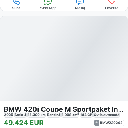
Sună
WhatsApp
Mesaj
Favorite
BMW 420i Coupe M Sportpaket Innovationsp. Sport Aut.
2025
Seria 4
15.399
km
Benzină
1.998
cm³
184
CP
Cutie
automată
49.424
EUR
BMW229262