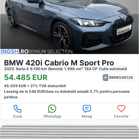
BMW 420i Cabrio M Sport Pro
2025
Seria 4
9.100
km
Benzină
1.998
cm³
184
CP
Cutie
automată
54.485
EUR
BMW240126
45.029
EUR +
21
% TVA deductibil
Leasing de la
548
EUR/luna
cu dobăndă
anuală
5,7
% pentru persoane
juridice.
Sună
WhatsApp
Mesaj
Favorite