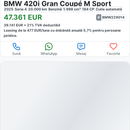
BMW 420i Gran Coupé M Sport
2025
Seria 4
20.000
km
Benzină
1.998
cm³
184
CP
Cutie
automată
47.361
EUR
BMW229014
39.141
EUR +
21
% TVA deductibil
Leasing de la
477
EUR/luna
cu dobăndă
anuală
5,7
% pentru persoane
juridice.
Sună
WhatsApp
Mesaj
Favorite