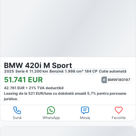
BMW 420i M Sport
2025
Seria 4
11.200
km
Benzină
1.998
cm³
184
CP
Cutie
automată
51.741
EUR
BMW180197
42.761
EUR +
21
% TVA deductibil
Leasing de la
521
EUR/luna
cu dobăndă
anuală
5,7
% pentru persoane
juridice.
Sună
WhatsApp
Mesaj
Favorite