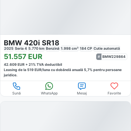
BMW 420i SR18
2025
Seria 4
5.770
km
Benzină
1.998
cm³
184
CP
Cutie
automată
51.557
EUR
BMW229864
42.609
EUR +
21
% TVA deductibil
Leasing de la
519
EUR/luna
cu dobăndă
anuală
5,7
% pentru persoane
juridice.
Sună
WhatsApp
Mesaj
Favorite