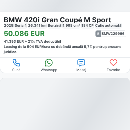
BMW 420i Gran Coupé M Sport
2025
Seria 4
26.341
km
Benzină
1.998
cm³
184
CP
Cutie
automată
50.086
EUR
BMW229966
41.393
EUR +
21
% TVA deductibil
Leasing de la
504
EUR/luna
cu dobăndă
anuală
5,7
% pentru persoane
juridice.
Sună
WhatsApp
Mesaj
Favorite