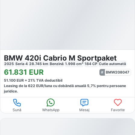
BMW 420i Cabrio M Sportpaket
2025
Seria 4
28.745
km
Benzină
1.998
cm³
184
CP
Cutie
automată
61.831
EUR
BMW208047
51.100
EUR +
21
% TVA deductibil
Leasing de la
622
EUR/luna
cu dobăndă
anuală
5,7
% pentru persoane
juridice.
Sună
WhatsApp
Mesaj
Favorite