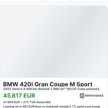
BMW 420i Gran Coupe M Sport
2025
Seria 4
8.900
km
Benzină
1.998
cm³
184
CP
Cutie
automată
45.817
EUR
BMW198988
37.865
EUR +
21
% TVA deductibil
Leasing de la
461
EUR/luna
cu dobăndă
anuală
5,7
% pentru persoane