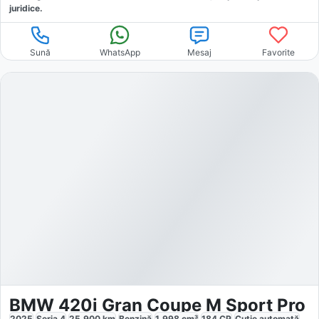
juridice.
Sună
WhatsApp
Mesaj
Favorite
BMW 420i Gran Coupe M Sport Pro
2025
Seria 4
25.900
km
Benzină
1.998
cm³
184
CP
Cutie
automată