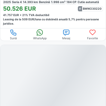
2025
Seria 4
14.393
km
Benzină
1.998
cm³
184
CP
Cutie
automată
50.526
EUR
BMW230220
41.757
EUR +
21
% TVA deductibil
Leasing de la
509
EUR/luna
cu dobăndă
anuală
5,7
% pentru persoane
juridice.
Sună
WhatsApp
Mesaj
Favorite