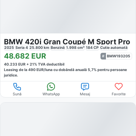
BMW 420i Gran Coupé M Sport Pro
2025
Seria 4
25.800
km
Benzină
1.998
cm³
184
CP
Cutie
automată
48.682
EUR
BMW193205
40.233
EUR +
21
% TVA deductibil
Leasing de la
490
EUR/luna
cu dobăndă
anuală
5,7
% pentru persoane
juridice.
Sună
WhatsApp
Mesaj
Favorite