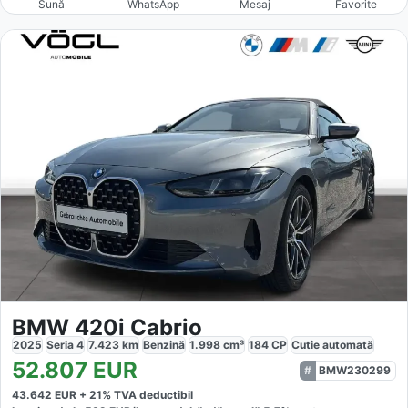
Sună
WhatsApp
Mesaj
Favorite
BMW 420i Cabrio
2025
Seria 4
7.423
km
Benzină
1.998
cm³
184
CP
Cutie
automată
52.807
EUR
BMW230299
43.642
EUR +
21
% TVA deductibil