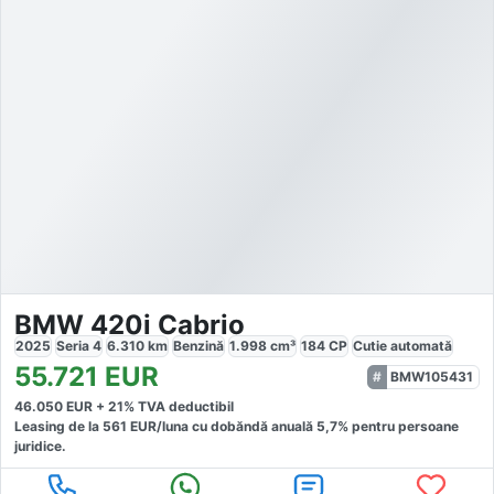
BMW 420i Cabrio
2025
Seria 4
6.310
km
Benzină
1.998
cm³
184
CP
Cutie
automată
55.721
EUR
BMW105431
46.050
EUR +
21
% TVA deductibil
Leasing de la
561
EUR/luna
cu dobăndă
anuală
5,7
% pentru persoane
juridice.