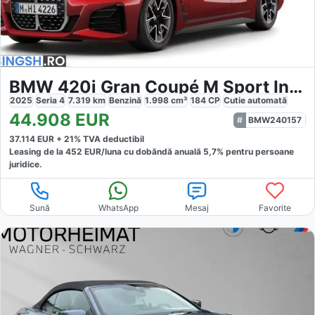
BMW 420i Gran Coupé M Sport Innovation
2025
Seria 4
7.319
km
Benzină
1.998
cm³
184
CP
Cutie
automată
44.908
EUR
BMW240157
37.114
EUR +
21
% TVA deductibil
Leasing de la
452
EUR/luna
cu dobăndă
anuală
5,7
% pentru persoane
juridice.
Sună
WhatsApp
Mesaj
Favorite