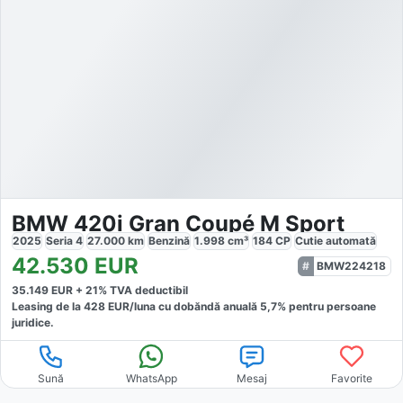
BMW 420i Gran Coupé M Sport
2025
Seria 4
27.000
km
Benzină
1.998
cm³
184
CP
Cutie
automată
42.530
EUR
BMW224218
35.149
EUR +
21
% TVA deductibil
Leasing de la
428
EUR/luna
cu dobăndă
anuală
5,7
% pentru persoane
juridice.
Sună
WhatsApp
Mesaj
Favorite