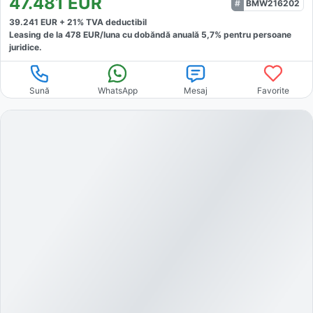
47.481
EUR
BMW216202
39.241
EUR +
21
% TVA deductibil
Leasing de la
478
EUR/luna
cu dobăndă
anuală
5,7
% pentru persoane
juridice.
Sună
WhatsApp
Mesaj
Favorite