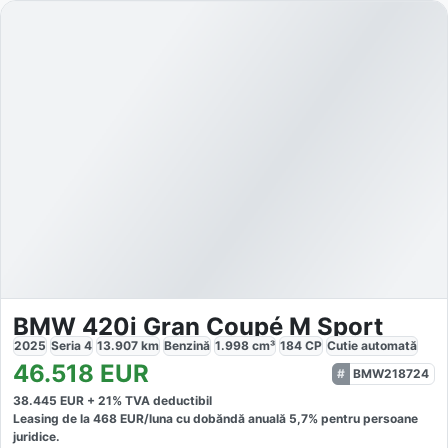
BMW 420i Gran Coupé M Sport
2025
Seria 4
13.907
km
Benzină
1.998
cm³
184
CP
Cutie
automată
46.518
EUR
BMW218724
38.445
EUR +
21
% TVA deductibil
Leasing de la
468
EUR/luna
cu dobăndă
anuală
5,7
% pentru persoane
juridice.