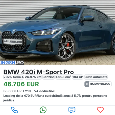
BMW 420i M-Sport Pro
2025
Seria 4
26.975
km
Benzină
1.998
cm³
184
CP
Cutie
automată
46.706
EUR
BMW236455
38.600
EUR +
21
% TVA deductibil
Leasing de la
470
EUR/luna
cu dobăndă
anuală
5,7
% pentru persoane
juridice.