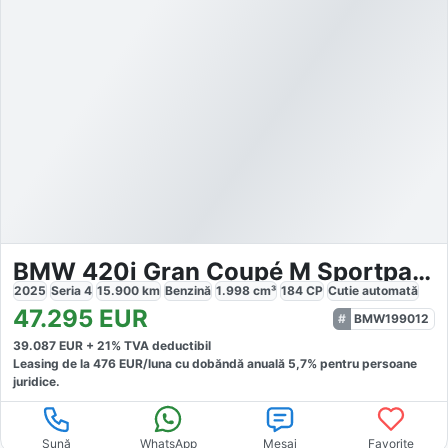
BMW 420i Gran Coupé M Sportpaket
2025
Seria 4
15.900
km
Benzină
1.998
cm³
184
CP
Cutie
automată
47.295
EUR
BMW199012
39.087
EUR +
21
% TVA deductibil
Leasing de la
476
EUR/luna
cu dobăndă
anuală
5,7
% pentru persoane
juridice.
Sună
WhatsApp
Mesaj
Favorite