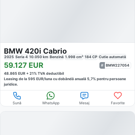
BMW 420i Cabrio
2025
Seria 4
10.050
km
Benzină
1.998
cm³
184
CP
Cutie
automată
59.127
EUR
BMW227054
48.865
EUR +
21
% TVA deductibil
Leasing de la
595
EUR/luna
cu dobăndă
anuală
5,7
% pentru persoane
juridice.
Sună
WhatsApp
Mesaj
Favorite