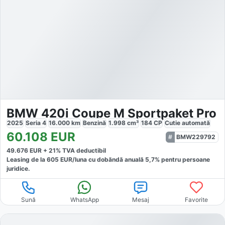
BMW 420i Coupe M Sportpaket Pro
2025
Seria 4
16.000
km
Benzină
1.998
cm³
184
CP
Cutie
automată
60.108
EUR
BMW229792
49.676
EUR +
21
% TVA deductibil
Leasing de la
605
EUR/luna
cu dobăndă
anuală
5,7
% pentru persoane
juridice.
Sună
WhatsApp
Mesaj
Favorite