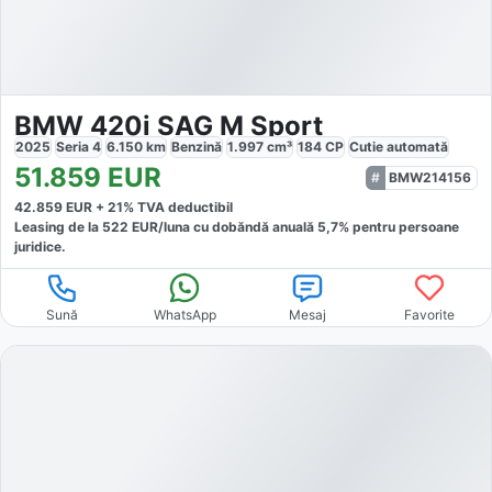
BMW 420i SAG M Sport
2025
Seria 4
6.150
km
Benzină
1.997
cm³
184
CP
Cutie
automată
51.859
EUR
BMW214156
42.859
EUR +
21
% TVA deductibil
Leasing de la
522
EUR/luna
cu dobăndă
anuală
5,7
% pentru persoane
juridice.
Sună
WhatsApp
Mesaj
Favorite