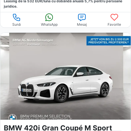
Leasing de la
532
EUR/luna
cu dobăndă
anuală
5,7
% pentru persoane
juridice.
Sună
WhatsApp
Mesaj
Favorite
BMW 420i Gran Coupé M Sport