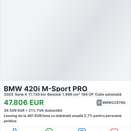
BMW 420i M-Sport PRO
2025
Seria 4
11.730
km
Benzină
1.998
cm³
184
CP
Cutie
automată
47.806
EUR
BMW229786
39.509
EUR +
21
% TVA deductibil
Leasing de la
481
EUR/luna
cu dobăndă
anuală
5,7
% pentru persoane
juridice.