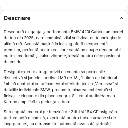
Descriere
Descoperă eleganța și performanța BMW 420i Cabrio, un model
de top din 2025, care combină stilul sofisticat cu tehnologia de
ultimă oră. Această mașină în leasing oferă o experiență
premium, perfectă pentru cei care caută un coupe decapotabil
cu linie modernă și culori vibrante, ideală pentru orice pasionat
de condus.
Designul exterior atrage priviri cu nuanța sa portocalie
distinctivă și jantele sportive LMR de 18", în timp ce interiorul
îmbină confortul cu rafinamentul oferit de pielea „Vernasca” și
detaliile individuale BMW, precum iluminarea ambientală și
finisajele elegante din pianon negru. Sistemul audio Harman
Kardon amplifică experiența la bord.
Sub capotă, motorul pe benzină de 2 litri și 184 CP asigură o
performanță dinamică, excelentă pentru trasee urbane și de
lung parcurs, cu o transmisie automată avansată și dotări