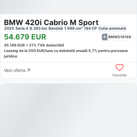
BMW 420i Cabrio M Sport
2025
Seria 4
8.383
km
Benzină
1.998
cm³
184
CP
Cutie
automată
54.679
EUR
BMW216169
45.189
EUR +
21
% TVA deductibil
Leasing de la
550
EUR/luna
cu dobăndă
anuală
5,7
% pentru persoane
juridice.
Vezi oferta
Favorite