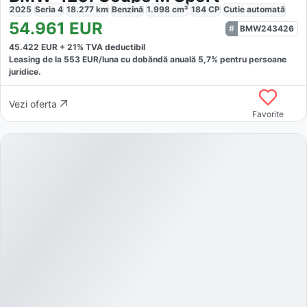
2025
Seria 4
18.277
km
Benzină
1.998
cm³
184
CP
Cutie
automată
54.961
EUR
BMW243426
45.422
EUR +
21
% TVA deductibil
Leasing de la
553
EUR/luna
cu dobăndă
anuală
5,7
% pentru persoane
juridice.
Vezi oferta
Favorite