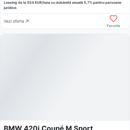
Leasing de la
554
EUR/luna
cu dobăndă
anuală
5,7
% pentru persoane
juridice.
Vezi oferta
Favorite
BMW 420i Coupé M Sport