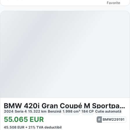
Favorite
BMW 420i Gran Coupé M Sportpaket
2024
Seria 4
15.322
km
Benzină
1.998
cm³
184
CP
Cutie
automată
55.065
EUR
BMW229191
45.508
EUR +
21
% TVA deductibil