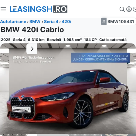
Autoturisme
›
BMW
›
Seria 4
›
420i
BMW105431
BMW 420i Cabrio
2025
Seria 4
6.310
km
Benzină
1.998
cm³
184
CP
Cutie
automată