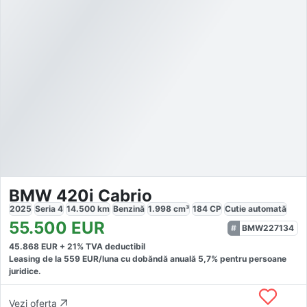
BMW 420i Cabrio
2025
Seria 4
14.500
km
Benzină
1.998
cm³
184
CP
Cutie
automată
55.500
EUR
BMW227134
45.868
EUR +
21
% TVA deductibil
Leasing de la
559
EUR/luna
cu dobăndă
anuală
5,7
% pentru persoane
juridice.
Vezi oferta