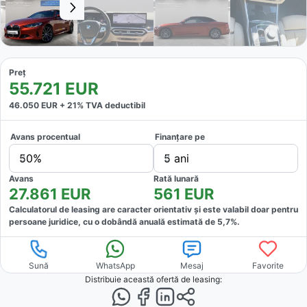
Preț
55.721
EUR
46.050
EUR +
21
% TVA deductibil
Avans procentual
Finanțare pe
50%
5 ani
Avans
Rată lunară
27.861
EUR
561
EUR
Calculatorul de leasing are caracter orientativ și este valabil doar pentru
persoane juridice, cu o dobândă anuală estimată de
5,7
%.
Sună
WhatsApp
Mesaj
Favorite
Distribuie această ofertă
de leasing
: