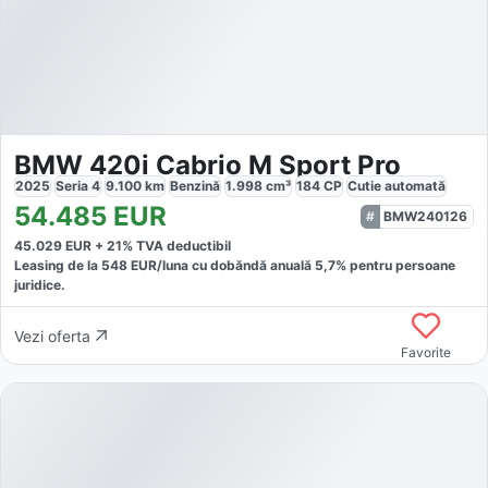
BMW 420i Cabrio M Sport Pro
2025
Seria 4
9.100
km
Benzină
1.998
cm³
184
CP
Cutie
automată
54.485
EUR
BMW240126
45.029
EUR +
21
% TVA deductibil
Leasing de la
548
EUR/luna
cu dobăndă
anuală
5,7
% pentru persoane
juridice.
Vezi oferta
Favorite