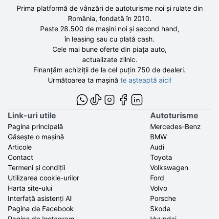
Prima platformă de vânzări de autoturisme noi și rulate din
România, fondată în
2010
.
Peste 28.500 de
mașini noi și second hand,
în leasing sau cu plată cash.
Cele mai bune oferte din piața auto,
actualizate zilnic.
Finanțăm achiziții de la
cel puțin 750 de
dealeri.
Următoarea ta mașină
te așteaptă aici!
Link-uri utile
Autoturisme
Pagina principală
Mercedes-Benz
Găsește o mașină
BMW
Articole
Audi
Contact
Toyota
Termeni și condiții
Volkswagen
Utilizarea cookie-urilor
Ford
Harta site-ului
Volvo
Interfață asistenți AI
Porsche
Pagina de Facebook
Skoda
Pagina de Instagram
Hyundai