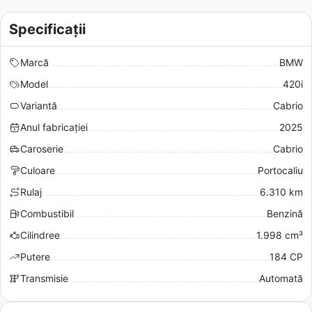
Specificații
Marcă
BMW
Model
420i
Variantă
Cabrio
Anul fabricației
2025
Caroserie
Cabrio
Culoare
Portocaliu
Rulaj
6.310 km
Combustibil
Benzină
Cilindree
1.998 cm³
Putere
184 CP
Transmisie
Automată