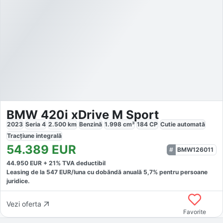
BMW 420i xDrive M Sport
2023
Seria 4
2.500
km
Benzină
1.998
cm³
184
CP
Cutie
automată
Tracțiune
integrală
54.389
EUR
BMW126011
44.950
EUR +
21
% TVA deductibil
Leasing de la
547
EUR/luna
cu dobăndă
anuală
5,7
% pentru persoane
juridice.
Vezi oferta
Favorite