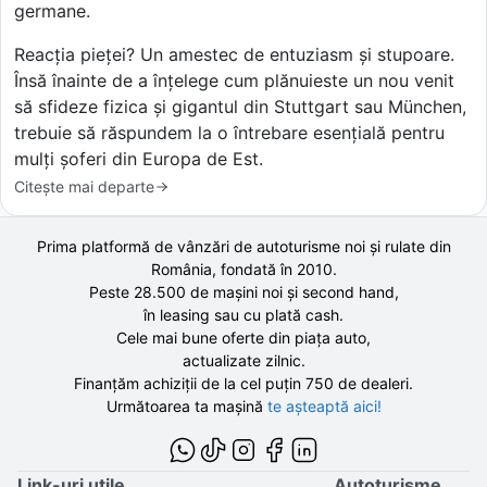
germane.
Reacția pieței? Un amestec de entuziasm și stupoare.
Însă înainte de a înțelege cum plănuieste un nou venit
să sfideze fizica și gigantul din Stuttgart sau München,
trebuie să răspundem la o întrebare esențială pentru
mulți șoferi din Europa de Est.
Citește mai departe
Prima platformă de vânzări de autoturisme noi și rulate din
România, fondată în
2010
.
Peste 28.500 de
mașini noi și second hand,
în leasing sau cu plată cash.
Cele mai bune oferte din piața auto,
actualizate zilnic.
Finanțăm achiziții de la
cel puțin 750 de
dealeri.
Următoarea ta mașină
te așteaptă aici!
Link-uri utile
Autoturisme