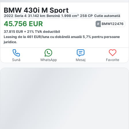
BMW 430i M Sport
2022
Seria 4
31.142
km
Benzină
1.998
cm³
258
CP
Cutie
automată
45.756
EUR
BMW122476
37.815
EUR +
21
% TVA deductibil
Leasing de la
461
EUR/luna
cu dobăndă
anuală
5,7
% pentru persoane
juridice.
Sună
WhatsApp
Mesaj
Favorite