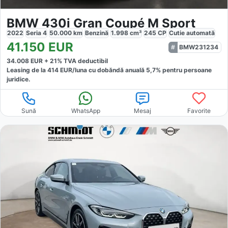
BMW 430i Gran Coupé M Sport
2022
Seria 4
50.000
km
Benzină
1.998
cm³
245
CP
Cutie
automată
41.150
EUR
BMW231234
34.008
EUR +
21
% TVA deductibil
Leasing de la
414
EUR/luna
cu dobăndă
anuală
5,7
% pentru persoane
juridice.
Sună
WhatsApp
Mesaj
Favorite