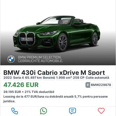
BMW 430i Cabrio xDrive M Sport
2022
Seria 4
65.497
km
Benzină
1.998
cm³
258
CP
Cutie
automată
47.426
EUR
BMW229678
39.195
EUR +
21
% TVA deductibil
Leasing de la
477
EUR/luna
cu dobăndă
anuală
5,7
% pentru persoane
juridice.