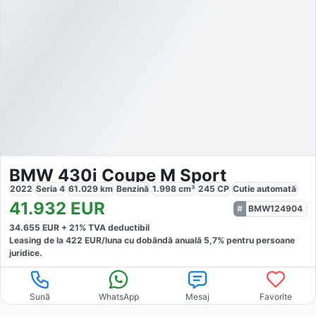
BMW 430i Coupe M Sport
2022
Seria 4
61.029
km
Benzină
1.998
cm³
245
CP
Cutie
automată
41.932
EUR
BMW124904
34.655
EUR +
21
% TVA deductibil
Leasing de la
422
EUR/luna
cu dobăndă
anuală
5,7
% pentru persoane
juridice.
Sună
WhatsApp
Mesaj
Favorite