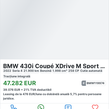
BMW 430i Coupé XDrive M Sport Package Pro
2022
Seria 4
21.900
km
Benzină
1.998
cm³
258
CP
Cutie
automată
Tracțiune
integrală
47.282
EUR
BMW119974
39.076
EUR +
21
% TVA deductibil
Leasing de la
476
EUR/luna
cu dobăndă
anuală
5,7
% pentru persoane
juridice.