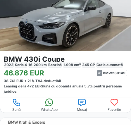
BMW 430i Coupe
2022
Seria 4
16.200
km
Benzină
1.998
cm³
245
CP
Cutie
automată
46.876
EUR
BMW230149
38.741
EUR +
21
% TVA deductibil
Leasing de la
472
EUR/luna
cu dobăndă
anuală
5,7
% pentru persoane
juridice.
Sună
WhatsApp
Mesaj
Favorite