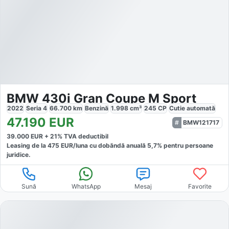
BMW 430i Gran Coupe M Sport
2022
Seria 4
66.700
km
Benzină
1.998
cm³
245
CP
Cutie
automată
47.190
EUR
BMW121717
39.000
EUR +
21
% TVA deductibil
Leasing de la
475
EUR/luna
cu dobăndă
anuală
5,7
% pentru persoane
juridice.
Sună
WhatsApp
Mesaj
Favorite