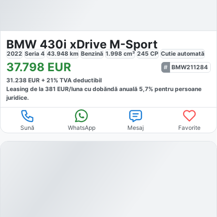
BMW 430i xDrive M-Sport
2022
Seria 4
43.948
km
Benzină
1.998
cm³
245
CP
Cutie
automată
37.798
EUR
BMW211284
31.238
EUR +
21
% TVA deductibil
Leasing de la
381
EUR/luna
cu dobăndă
anuală
5,7
% pentru persoane
juridice.
Sună
WhatsApp
Mesaj
Favorite