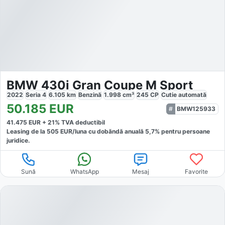
BMW 430i Gran Coupe M Sport
2022
Seria 4
6.105
km
Benzină
1.998
cm³
245
CP
Cutie
automată
50.185
EUR
BMW125933
41.475
EUR +
21
% TVA deductibil
Leasing de la
505
EUR/luna
cu dobăndă
anuală
5,7
% pentru persoane
juridice.
Sună
WhatsApp
Mesaj
Favorite