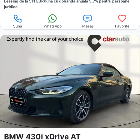
Leasing de la
511
EUR/luna
cu dobăndă
anuală
5,7
% pentru persoane
juridice.
Sună
WhatsApp
Mesaj
Favorite
BMW 430i xDrive AT