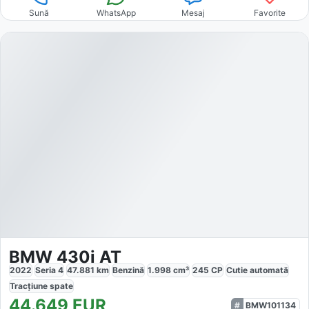
Sună
WhatsApp
Mesaj
Favorite
BMW 430i AT
2022
Seria 4
47.881
km
Benzină
1.998
cm³
245
CP
Cutie
automată
Tracțiune
spate
44.649
EUR
BMW101134