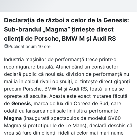
Declarația de război a celor de la Genesis:
Sub-brandul „Magma” țintește direct
clienții de Porsche, BMW M și Audi RS
Publicat
acum 10 ore
Industria mașinilor de performanță trece printr-o
reconfigurare brutală. Atunci când un constructor
declară public că noul său divizion de performanță nu
mai ia în calcul rivali obișnuiți, ci țintește direct giganți
precum Porsche, BMW M și Audi RS, toată lumea se
oprește să asculte. Acesta este exact mutarea făcută
de
Genesis
, marca de lux din Coreea de Sud, care
odată cu lansarea noii sale linii ultra-performante
Magma
(inaugurată spectaculos de modelul GV60
Magma și prototipurile de Le Mans), declară deschis că
vrea să fure din clienții fideli ai celor mai mari nume