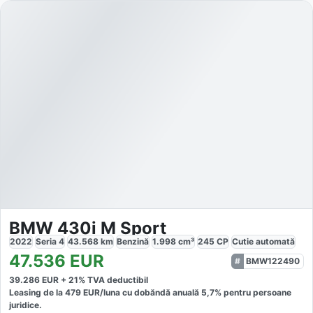
BMW 430i M Sport
2022
Seria 4
43.568
km
Benzină
1.998
cm³
245
CP
Cutie
automată
47.536
EUR
BMW122490
39.286
EUR +
21
% TVA deductibil
Leasing de la
479
EUR/luna
cu dobăndă
anuală
5,7
% pentru persoane
juridice.