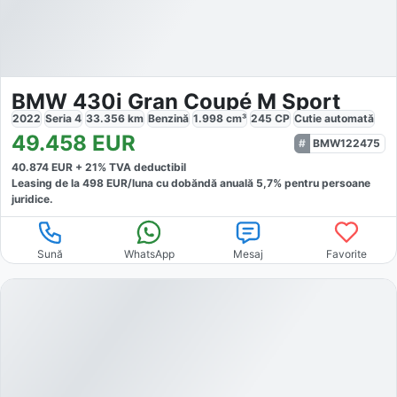
BMW 430i Gran Coupé M Sport
2022
Seria 4
33.356
km
Benzină
1.998
cm³
245
CP
Cutie
automată
49.458
EUR
BMW122475
40.874
EUR +
21
% TVA deductibil
Leasing de la
498
EUR/luna
cu dobăndă
anuală
5,7
% pentru persoane
juridice.
Sună
WhatsApp
Mesaj
Favorite