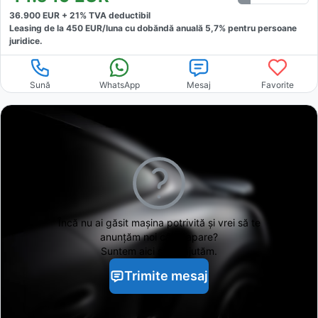
36.900
EUR +
21
% TVA deductibil
Leasing de la
450
EUR/luna
cu dobăndă
anuală
5,7
% pentru persoane
juridice.
Sună
WhatsApp
Mesaj
Favorite
Încă nu ai găsit
mașina potrivită și vrei să te
anunțăm noi când apare?
Suntem aici să te ajutăm.
Trimite mesaj