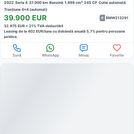
2022
Seria 4
37.000
km
Benzină
1.998
cm³
245
CP
Cutie
automată
Tracțiune
4x4 (automat)
39.900
EUR
BMW213291
32.975
EUR +
21
% TVA deductibil
Leasing de la
402
EUR/luna
cu dobăndă
anuală
5,7
% pentru persoane
juridice.
Sună
WhatsApp
Mesaj
Favorite