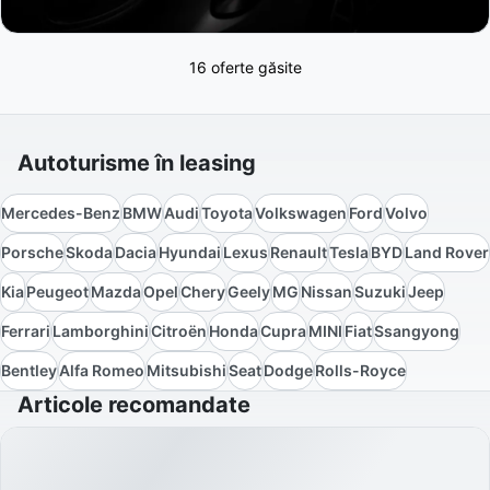
16 oferte găsite
Autoturisme în leasing
Mercedes-Benz
BMW
Audi
Toyota
Volkswagen
Ford
Volvo
Porsche
Skoda
Dacia
Hyundai
Lexus
Renault
Tesla
BYD
Land Rover
Kia
Peugeot
Mazda
Opel
Chery
Geely
MG
Nissan
Suzuki
Jeep
Ferrari
Lamborghini
Citroën
Honda
Cupra
MINI
Fiat
Ssangyong
Bentley
Alfa Romeo
Mitsubishi
Seat
Dodge
Rolls-Royce
Articole recomandate