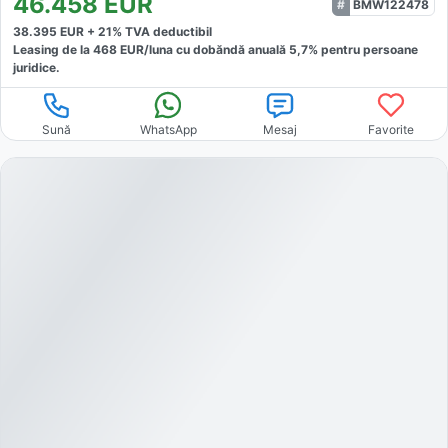
46.458
EUR
BMW122478
38.395
EUR +
21
% TVA deductibil
Leasing de la
468
EUR/luna
cu dobăndă
anuală
5,7
% pentru persoane
juridice.
Sună
WhatsApp
Mesaj
Favorite