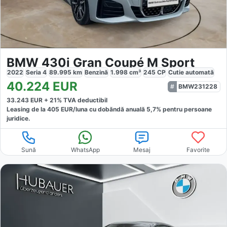
BMW 430i Gran Coupé M Sport
2022
Seria 4
89.995
km
Benzină
1.998
cm³
245
CP
Cutie
automată
40.224
EUR
BMW231228
33.243
EUR +
21
% TVA deductibil
Leasing de la
405
EUR/luna
cu dobăndă
anuală
5,7
% pentru persoane
juridice.
Sună
WhatsApp
Mesaj
Favorite