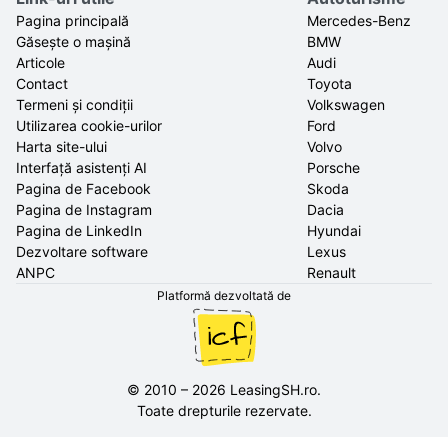
Pagina principală
Mercedes-Benz
Găsește o mașină
BMW
Articole
Audi
Contact
Toyota
Termeni și condiții
Volkswagen
Utilizarea cookie-urilor
Ford
Harta site-ului
Volvo
Interfață asistenți AI
Porsche
Pagina de Facebook
Skoda
Pagina de Instagram
Dacia
Pagina de LinkedIn
Hyundai
Dezvoltare software
Lexus
ANPC
Renault
Platformă dezvoltată de
©
2010
–
2026
LeasingSH.ro
.
Toate drepturile rezervate.