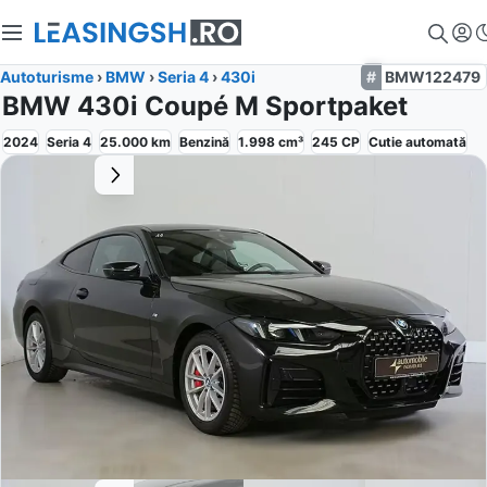
Autoturisme
›
BMW
›
Seria 4
›
430i
BMW122479
BMW 430i Coupé M Sportpaket
2024
Seria 4
25.000
km
Benzină
1.998
cm³
245
CP
Cutie
automată