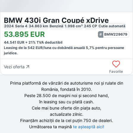
BMW 430i Gran Coupé xDrive
2024
Seria 4
34.863
km
Benzină
1.998
cm³
245
CP
Cutie
automată
53.895
EUR
BMW229679
44.541
EUR +
21
% TVA deductibil
Leasing de la
542
EUR/luna
cu dobăndă
anuală
5,7
% pentru persoane
juridice.
Vezi oferta
Favorite
Prima platformă de vânzări de autoturisme noi și rulate din
România, fondată în
2010
.
Peste 28.500 de
mașini noi și second hand,
în leasing sau cu plată cash.
Cele mai bune oferte din piața auto,
actualizate zilnic.
Finanțăm achiziții de la
cel puțin 750 de
dealeri.
Următoarea ta mașină
te așteaptă aici!