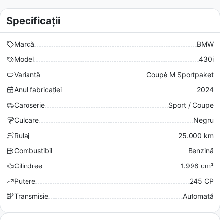
Specificații
Marcă
BMW
Model
430i
Variantă
Coupé M Sportpaket
Anul fabricației
2024
Caroserie
Sport / Coupe
Culoare
Negru
Rulaj
25.000 km
Combustibil
Benzină
Cilindree
1.998 cm³
Putere
245 CP
Transmisie
Automată