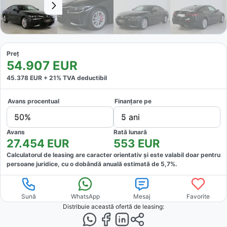
Preț
54.907
EUR
45.378
EUR +
21
% TVA deductibil
Avans procentual
Finanțare pe
50%
5 ani
Avans
Rată lunară
27.454
EUR
553
EUR
Calculatorul de leasing are caracter orientativ și este valabil doar pentru
persoane juridice, cu o dobândă anuală estimată de
5,7
%.
Sună
WhatsApp
Mesaj
Favorite
Distribuie această ofertă
de leasing
: