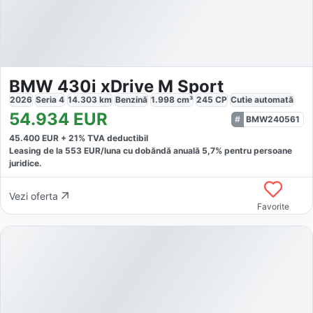
BMW 430i xDrive M Sport
2026
Seria 4
14.303
km
Benzină
1.998
cm³
245
CP
Cutie
automată
54.934
EUR
BMW240561
45.400
EUR +
21
% TVA deductibil
Leasing de la
553
EUR/luna
cu dobăndă
anuală
5,7
% pentru persoane
juridice.
Vezi oferta
Favorite