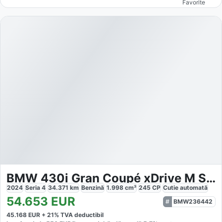
Favorite
BMW 430i Gran Coupé xDrive M Sport
2024
Seria 4
34.371
km
Benzină
1.998
cm³
245
CP
Cutie
automată
54.653
EUR
BMW236442
45.168
EUR +
21
% TVA deductibil