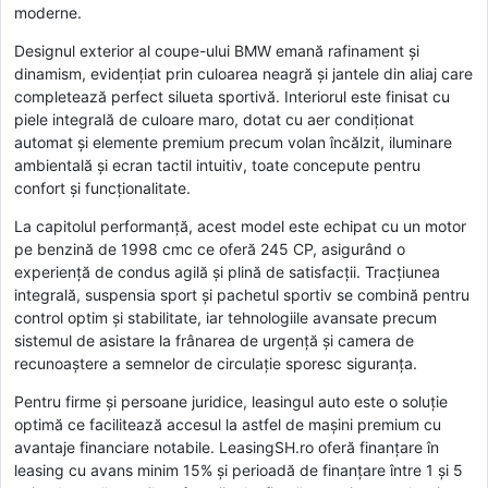
moderne.
Designul exterior al coupe-ului BMW emană rafinament și
dinamism, evidențiat prin culoarea neagră și jantele din aliaj care
completează perfect silueta sportivă. Interiorul este finisat cu
piele integrală de culoare maro, dotat cu aer condiționat
automat și elemente premium precum volan încălzit, iluminare
ambientală și ecran tactil intuitiv, toate concepute pentru
confort și funcționalitate.
La capitolul performanță, acest model este echipat cu un motor
pe benzină de 1998 cmc ce oferă 245 CP, asigurând o
experiență de condus agilă și plină de satisfacții. Tracțiunea
integrală, suspensia sport și pachetul sportiv se combină pentru
control optim și stabilitate, iar tehnologiile avansate precum
sistemul de asistare la frânarea de urgență și camera de
recunoaștere a semnelor de circulație sporesc siguranța.
Pentru firme și persoane juridice, leasingul auto este o soluție
optimă ce facilitează accesul la astfel de mașini premium cu
avantaje financiare notabile. LeasingSH.ro oferă finanțare în
leasing cu avans minim 15% și perioadă de finanțare între 1 și 5