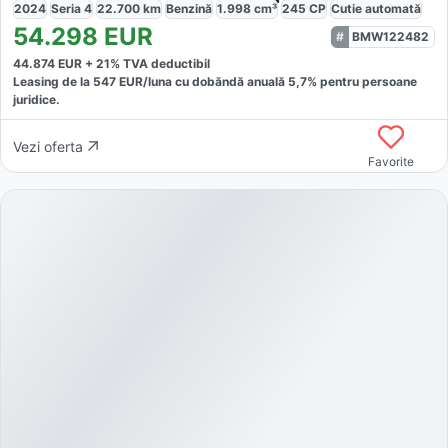
2024
Seria 4
22.700
km
Benzină
1.998
cm³
245
CP
Cutie
automată
54.298
EUR
BMW122482
44.874
EUR +
21
% TVA deductibil
Leasing de la
547
EUR/luna
cu dobăndă
anuală
5,7
% pentru persoane
juridice.
Vezi oferta
Favorite