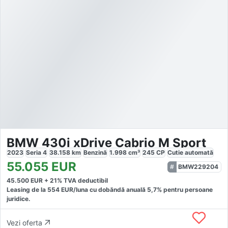
BMW 430i xDrive Cabrio M Sport
2023
Seria 4
38.158
km
Benzină
1.998
cm³
245
CP
Cutie
automată
55.055
EUR
BMW229204
45.500
EUR +
21
% TVA deductibil
Leasing de la
554
EUR/luna
cu dobăndă
anuală
5,7
% pentru persoane
juridice.
Vezi oferta