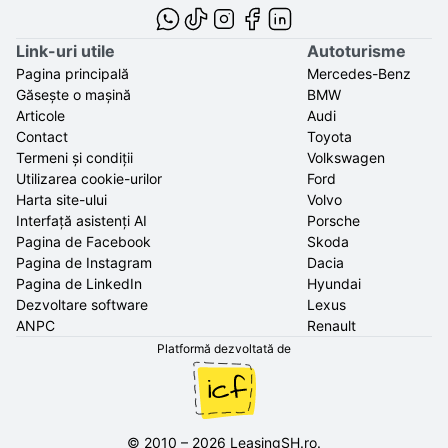
Link-uri utile
Autoturisme
Pagina principală
Mercedes-Benz
Găsește o mașină
BMW
Articole
Audi
Contact
Toyota
Termeni și condiții
Volkswagen
Utilizarea cookie-urilor
Ford
Harta site-ului
Volvo
Interfață asistenți AI
Porsche
Pagina de Facebook
Skoda
Pagina de Instagram
Dacia
Pagina de LinkedIn
Hyundai
Dezvoltare software
Lexus
ANPC
Renault
Platformă dezvoltată de
©
2010
–
2026
LeasingSH.ro
.