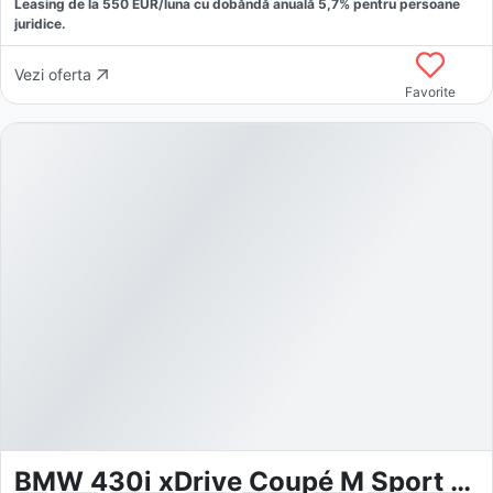
Leasing de la
550
EUR/luna
cu dobăndă
anuală
5,7
% pentru persoane
juridice.
Vezi oferta
Favorite
BMW 430i xDrive Coupé M Sport Pro