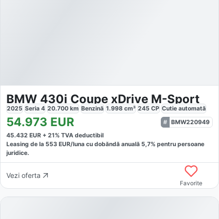
BMW 430i Coupe xDrive M-Sport
2025
Seria 4
20.700
km
Benzină
1.998
cm³
245
CP
Cutie
automată
54.973
EUR
BMW220949
45.432
EUR +
21
% TVA deductibil
Leasing de la
553
EUR/luna
cu dobăndă
anuală
5,7
% pentru persoane
juridice.
Vezi oferta
Favorite