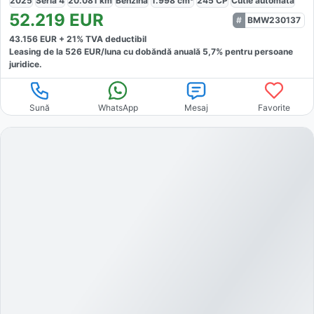
2025
Seria 4
20.081
km
Benzină
1.998
cm³
245
CP
Cutie
automată
52.219
EUR
BMW230137
43.156
EUR +
21
% TVA deductibil
Leasing de la
526
EUR/luna
cu dobăndă
anuală
5,7
% pentru persoane
juridice.
Sună
WhatsApp
Mesaj
Favorite