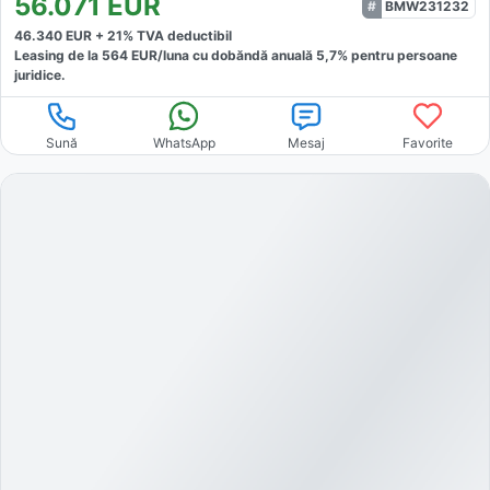
56.071
EUR
BMW231232
46.340
EUR +
21
% TVA deductibil
Leasing de la
564
EUR/luna
cu dobăndă
anuală
5,7
% pentru persoane
juridice.
Sună
WhatsApp
Mesaj
Favorite