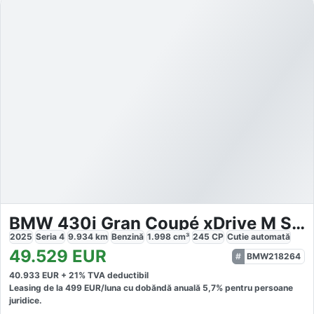
BMW 430i Gran Coupé xDrive M Sport
2025
Seria 4
9.934
km
Benzină
1.998
cm³
245
CP
Cutie
automată
49.529
EUR
BMW218264
40.933
EUR +
21
% TVA deductibil
Leasing de la
499
EUR/luna
cu dobăndă
anuală
5,7
% pentru persoane
juridice.