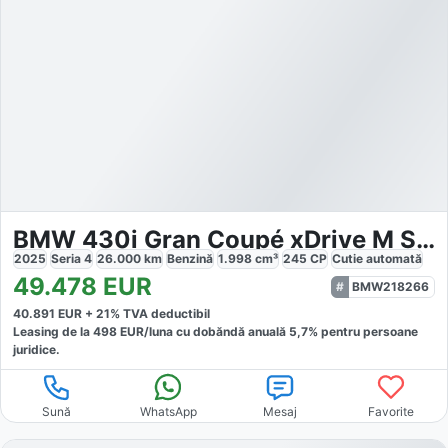
BMW 430i Gran Coupé xDrive M Sport
2025
Seria 4
26.000
km
Benzină
1.998
cm³
245
CP
Cutie
automată
49.478
EUR
BMW218266
40.891
EUR +
21
% TVA deductibil
Leasing de la
498
EUR/luna
cu dobăndă
anuală
5,7
% pentru persoane
juridice.
Sună
WhatsApp
Mesaj
Favorite