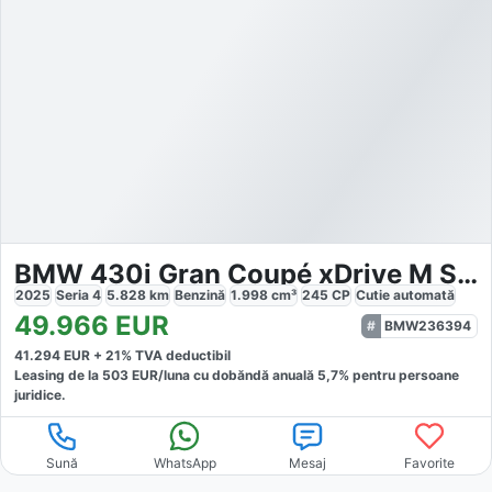
BMW 430i Gran Coupé xDrive M Sport
2025
Seria 4
5.828
km
Benzină
1.998
cm³
245
CP
Cutie
automată
49.966
EUR
BMW236394
41.294
EUR +
21
% TVA deductibil
Leasing de la
503
EUR/luna
cu dobăndă
anuală
5,7
% pentru persoane
juridice.
Sună
WhatsApp
Mesaj
Favorite