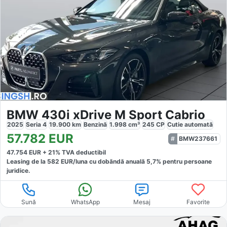
BMW 430i xDrive M Sport Cabrio
2025
Seria 4
19.900
km
Benzină
1.998
cm³
245
CP
Cutie
automată
57.782
EUR
BMW237661
47.754
EUR +
21
% TVA deductibil
Leasing de la
582
EUR/luna
cu dobăndă
anuală
5,7
% pentru persoane
juridice.
Sună
WhatsApp
Mesaj
Favorite