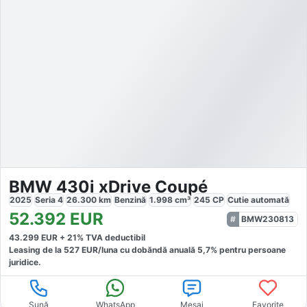
BMW 430i xDrive Coupé
2025
Seria 4
26.300
km
Benzină
1.998
cm³
245
CP
Cutie
automată
52.392
EUR
BMW230813
43.299
EUR +
21
% TVA deductibil
Leasing de la
527
EUR/luna
cu dobăndă
anuală
5,7
% pentru persoane
juridice.
Sună
WhatsApp
Mesaj
Favorite