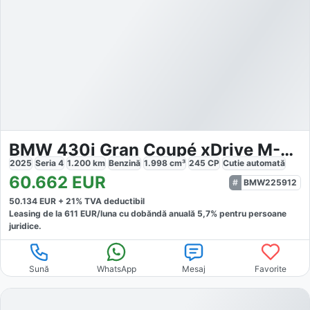
BMW 430i Gran Coupé xDrive M-Sport
2025
Seria 4
1.200
km
Benzină
1.998
cm³
245
CP
Cutie
automată
60.662
EUR
BMW225912
50.134
EUR +
21
% TVA deductibil
Leasing de la
611
EUR/luna
cu dobăndă
anuală
5,7
% pentru persoane
juridice.
Sună
WhatsApp
Mesaj
Favorite