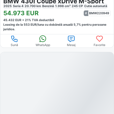
BMW 430i Coupe xDrive M-Sport
2025
Seria 4
20.700
km
Benzină
1.998
cm³
245
CP
Cutie
automată
54.973
EUR
BMW220949
45.432
EUR +
21
% TVA deductibil
Leasing de la
553
EUR/luna
cu dobăndă
anuală
5,7
% pentru persoane
juridice.
Sună
WhatsApp
Mesaj
Favorite