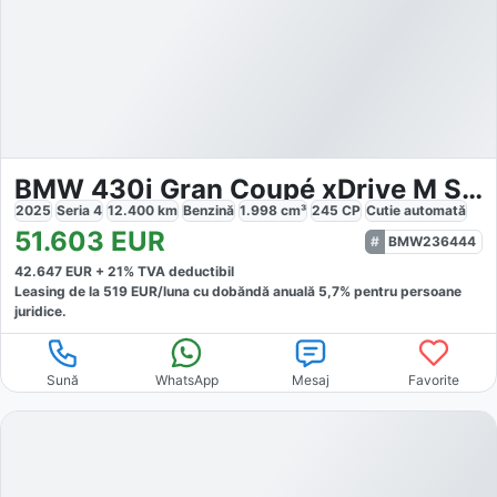
BMW 430i Gran Coupé xDrive M Sport
2025
Seria 4
12.400
km
Benzină
1.998
cm³
245
CP
Cutie
automată
51.603
EUR
BMW236444
42.647
EUR +
21
% TVA deductibil
Leasing de la
519
EUR/luna
cu dobăndă
anuală
5,7
% pentru persoane
juridice.
Sună
WhatsApp
Mesaj
Favorite