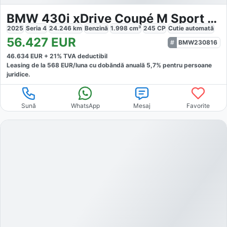
BMW 430i xDrive Coupé M Sport Pro
2025
Seria 4
24.246
km
Benzină
1.998
cm³
245
CP
Cutie
automată
56.427
EUR
BMW230816
46.634
EUR +
21
% TVA deductibil
Leasing de la
568
EUR/luna
cu dobăndă
anuală
5,7
% pentru persoane
juridice.
Sună
WhatsApp
Mesaj
Favorite