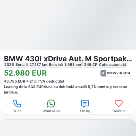
BMW 430i xDrive Aut. M Sportpaket
2025
Seria 4
27.187
km
Benzină
1.998
cm³
245
CP
Cutie
automată
52.980
EUR
BMW230814
43.785
EUR +
21
% TVA deductibil
Leasing de la
533
EUR/luna
cu dobăndă
anuală
5,7
% pentru persoane
juridice.
Sună
WhatsApp
Mesaj
Favorite