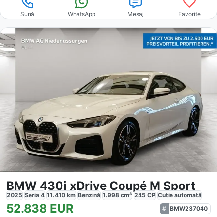
Sună
WhatsApp
Mesaj
Favorite
BMW 430i xDrive Coupé M Sport
2025
Seria 4
11.410
km
Benzină
1.998
cm³
245
CP
Cutie
automată
52.838
EUR
BMW237040