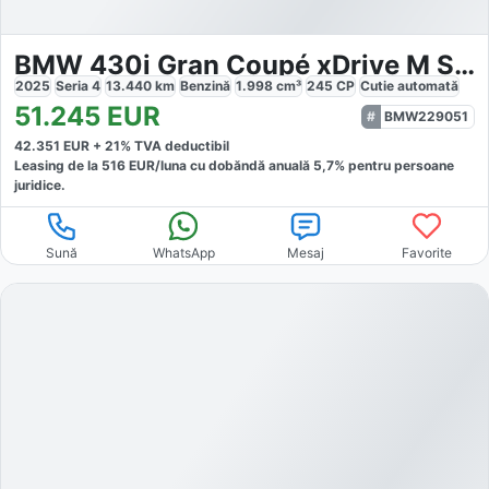
BMW 430i Gran Coupé xDrive M Sport
2025
Seria 4
13.440
km
Benzină
1.998
cm³
245
CP
Cutie
automată
51.245
EUR
BMW229051
42.351
EUR +
21
% TVA deductibil
Leasing de la
516
EUR/luna
cu dobăndă
anuală
5,7
% pentru persoane
juridice.
Sună
WhatsApp
Mesaj
Favorite