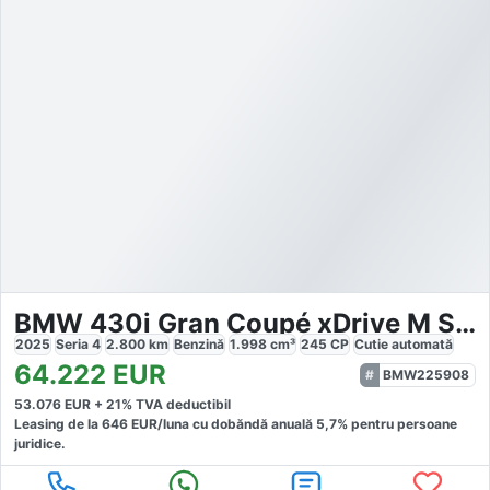
BMW 430i Gran Coupé xDrive M Sportpaket Pro
2025
Seria 4
2.800
km
Benzină
1.998
cm³
245
CP
Cutie
automată
64.222
EUR
BMW225908
53.076
EUR +
21
% TVA deductibil
Leasing de la
646
EUR/luna
cu dobăndă
anuală
5,7
% pentru persoane
juridice.