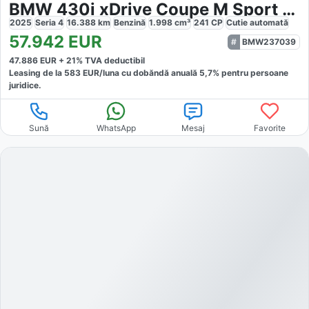
BMW 430i xDrive Coupe M Sport Pro
2025
Seria 4
16.388
km
Benzină
1.998
cm³
241
CP
Cutie
automată
57.942
EUR
BMW237039
47.886
EUR +
21
% TVA deductibil
Leasing de la
583
EUR/luna
cu dobăndă
anuală
5,7
% pentru persoane
juridice.
Sună
WhatsApp
Mesaj
Favorite