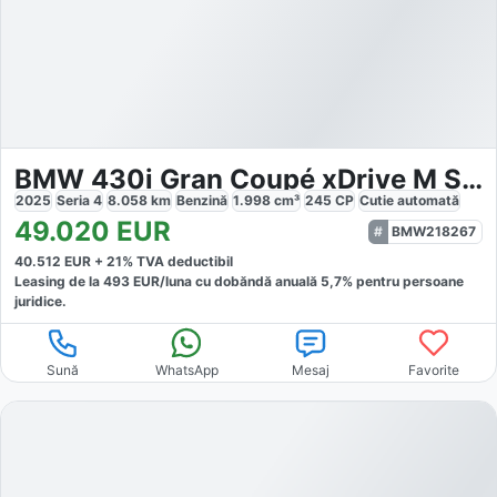
BMW 430i Gran Coupé xDrive M Sport
2025
Seria 4
8.058
km
Benzină
1.998
cm³
245
CP
Cutie
automată
49.020
EUR
BMW218267
40.512
EUR +
21
% TVA deductibil
Leasing de la
493
EUR/luna
cu dobăndă
anuală
5,7
% pentru persoane
juridice.
Sună
WhatsApp
Mesaj
Favorite