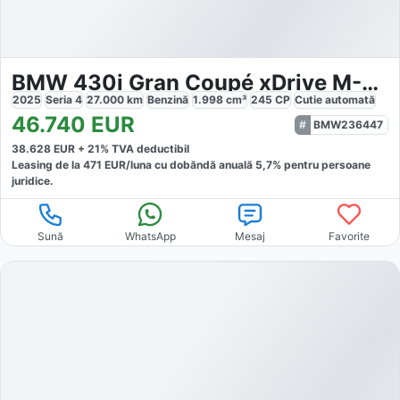
BMW 430i Gran Coupé xDrive M-Sport
2025
Seria 4
27.000
km
Benzină
1.998
cm³
245
CP
Cutie
automată
46.740
EUR
BMW236447
38.628
EUR +
21
% TVA deductibil
Leasing de la
471
EUR/luna
cu dobăndă
anuală
5,7
% pentru persoane
juridice.
Sună
WhatsApp
Mesaj
Favorite