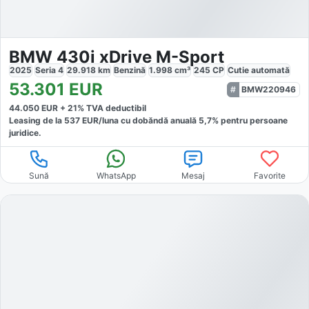
BMW 430i xDrive M-Sport
2025
Seria 4
29.918
km
Benzină
1.998
cm³
245
CP
Cutie
automată
53.301
EUR
BMW220946
44.050
EUR +
21
% TVA deductibil
Leasing de la
537
EUR/luna
cu dobăndă
anuală
5,7
% pentru persoane
juridice.
Sună
WhatsApp
Mesaj
Favorite