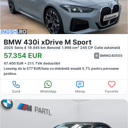
BMW 430i xDrive M Sport
2025
Seria 4
19.445
km
Benzină
1.998
cm³
245
CP
Cutie
automată
57.354
EUR
BMW240555
47.400
EUR +
21
% TVA deductibil
Leasing de la
577
EUR/luna
cu dobăndă
anuală
5,7
% pentru persoane
juridice.
Sună
WhatsApp
Mesaj
Favorite