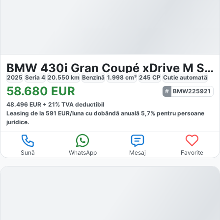
BMW 430i Gran Coupé xDrive M Sportpaket
2025
Seria 4
20.550
km
Benzină
1.998
cm³
245
CP
Cutie
automată
58.680
EUR
BMW225921
48.496
EUR +
21
% TVA deductibil
Leasing de la
591
EUR/luna
cu dobăndă
anuală
5,7
% pentru persoane
juridice.
Sună
WhatsApp
Mesaj
Favorite