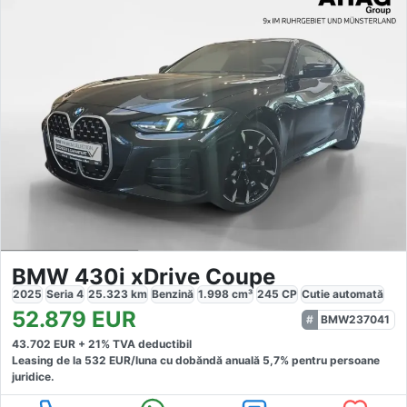
BMW 430i xDrive Coupe
2025
Seria 4
25.323
km
Benzină
1.998
cm³
245
CP
Cutie
automată
52.879
EUR
BMW237041
43.702
EUR +
21
% TVA deductibil
Leasing de la
532
EUR/luna
cu dobăndă
anuală
5,7
% pentru persoane
juridice.