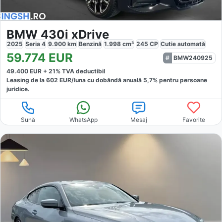
BMW 430i xDrive
2025
Seria 4
9.900
km
Benzină
1.998
cm³
245
CP
Cutie
automată
59.774
EUR
BMW240925
49.400
EUR +
21
% TVA deductibil
Leasing de la
602
EUR/luna
cu dobăndă
anuală
5,7
% pentru persoane
juridice.
Sună
WhatsApp
Mesaj
Favorite