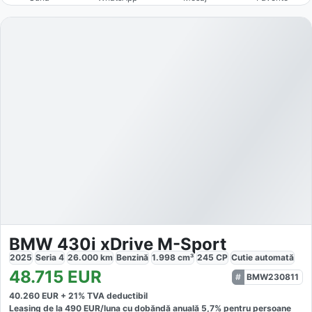
BMW 430i xDrive M-Sport
2025
Seria 4
26.000
km
Benzină
1.998
cm³
245
CP
Cutie
automată
48.715
EUR
BMW230811
40.260
EUR +
21
% TVA deductibil
Leasing de la
490
EUR/luna
cu dobăndă
anuală
5,7
% pentru persoane