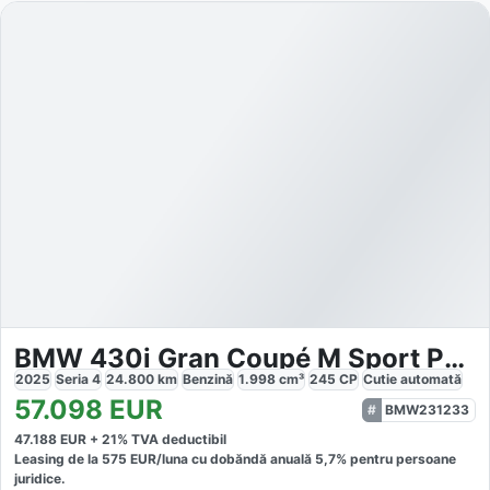
BMW 430i Gran Coupé M Sport PRO
2025
Seria 4
24.800
km
Benzină
1.998
cm³
245
CP
Cutie
automată
57.098
EUR
BMW231233
47.188
EUR +
21
% TVA deductibil
Leasing de la
575
EUR/luna
cu dobăndă
anuală
5,7
% pentru persoane
juridice.