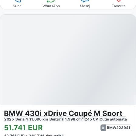
Sună
WhatsApp
Mesaj
Favorite
BMW 430i xDrive Coupé M Sport
2025
Seria 4
11.096
km
Benzină
1.998
cm³
245
CP
Cutie
automată
51.741
EUR
BMW223941
42.761
EUR +
21
% TVA deductibil