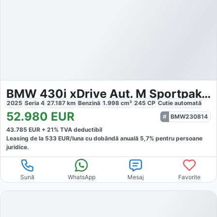
BMW 430i xDrive Aut. M Sportpaket
2025
Seria 4
27.187
km
Benzină
1.998
cm³
245
CP
Cutie
automată
52.980
EUR
BMW230814
43.785
EUR +
21
% TVA deductibil
Leasing de la
533
EUR/luna
cu dobăndă
anuală
5,7
% pentru persoane
juridice.
Sună
WhatsApp
Mesaj
Favorite