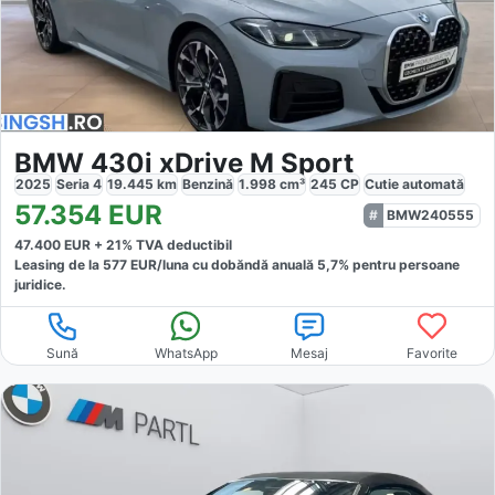
BMW 430i xDrive M Sport
2025
Seria 4
19.445
km
Benzină
1.998
cm³
245
CP
Cutie
automată
57.354
EUR
BMW240555
47.400
EUR +
21
% TVA deductibil
Leasing de la
577
EUR/luna
cu dobăndă
anuală
5,7
% pentru persoane
juridice.
Sună
WhatsApp
Mesaj
Favorite