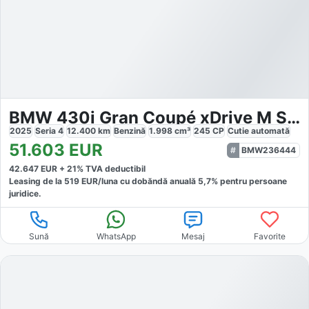
BMW 430i Gran Coupé xDrive M Sport
2025
Seria 4
12.400
km
Benzină
1.998
cm³
245
CP
Cutie
automată
51.603
EUR
BMW236444
42.647
EUR +
21
% TVA deductibil
Leasing de la
519
EUR/luna
cu dobăndă
anuală
5,7
% pentru persoane
juridice.
Sună
WhatsApp
Mesaj
Favorite