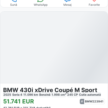
Sună
WhatsApp
Mesaj
Favorite
BMW 430i xDrive Coupé M Sport
2025
Seria 4
11.096
km
Benzină
1.998
cm³
245
CP
Cutie
automată
51.741
EUR
BMW223941
42.761
EUR +
21
% TVA deductibil