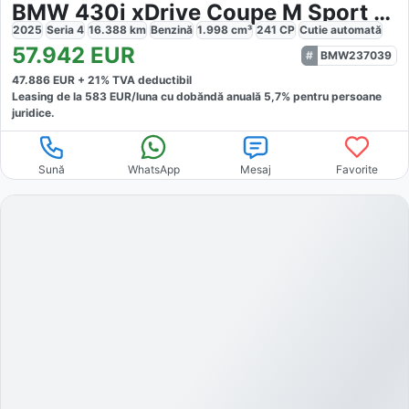
BMW 430i xDrive Coupe M Sport Pro
2025
Seria 4
16.388
km
Benzină
1.998
cm³
241
CP
Cutie
automată
57.942
EUR
BMW237039
47.886
EUR +
21
% TVA deductibil
Leasing de la
583
EUR/luna
cu dobăndă
anuală
5,7
% pentru persoane
juridice.
Sună
WhatsApp
Mesaj
Favorite