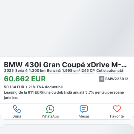
BMW 430i Gran Coupé xDrive M-Sport
2025
Seria 4
1.200
km
Benzină
1.998
cm³
245
CP
Cutie
automată
60.662
EUR
BMW225912
50.134
EUR +
21
% TVA deductibil
Leasing de la
611
EUR/luna
cu dobăndă
anuală
5,7
% pentru persoane
juridice.
Sună
WhatsApp
Mesaj
Favorite