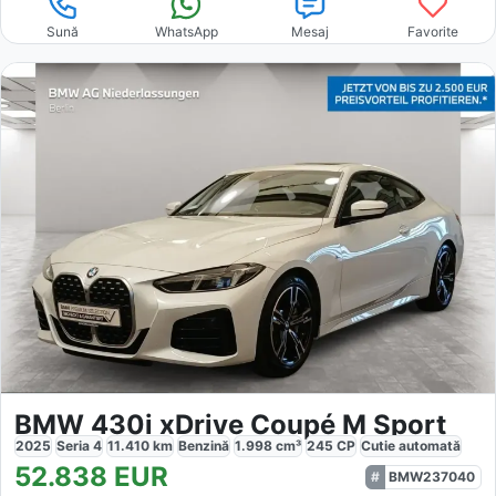
Sună
WhatsApp
Mesaj
Favorite
BMW 430i xDrive Coupé M Sport
2025
Seria 4
11.410
km
Benzină
1.998
cm³
245
CP
Cutie
automată
52.838
EUR
BMW237040