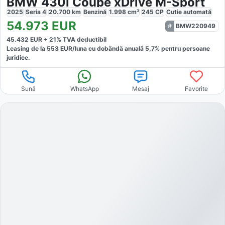
BMW 430i Coupe xDrive M-Sport
2025
Seria 4
20.700
km
Benzină
1.998
cm³
245
CP
Cutie
automată
54.973
EUR
BMW220949
45.432
EUR +
21
% TVA deductibil
Leasing de la
553
EUR/luna
cu dobăndă
anuală
5,7
% pentru persoane
juridice.
Sună
WhatsApp
Mesaj
Favorite