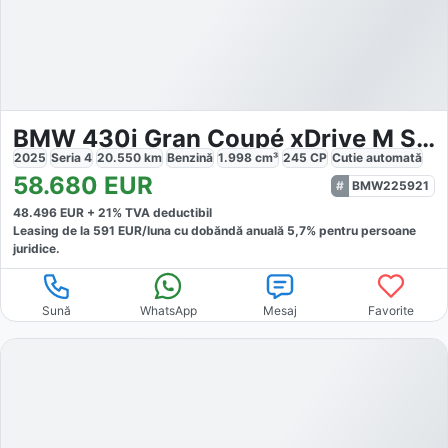
BMW 430i Gran Coupé xDrive M Sportpaket
2025
Seria 4
20.550
km
Benzină
1.998
cm³
245
CP
Cutie
automată
58.680
EUR
BMW225921
48.496
EUR +
21
% TVA deductibil
Leasing de la
591
EUR/luna
cu dobăndă
anuală
5,7
% pentru persoane
juridice.
Sună
WhatsApp
Mesaj
Favorite