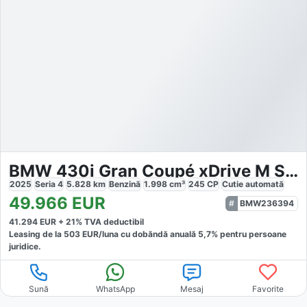
BMW 430i Gran Coupé xDrive M Sport
2025
Seria 4
5.828
km
Benzină
1.998
cm³
245
CP
Cutie
automată
49.966
EUR
BMW236394
41.294
EUR +
21
% TVA deductibil
Leasing de la
503
EUR/luna
cu dobăndă
anuală
5,7
% pentru persoane
juridice.
Sună
WhatsApp
Mesaj
Favorite