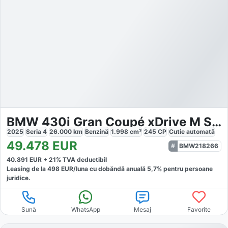
BMW 430i Gran Coupé xDrive M Sport
2025
Seria 4
26.000
km
Benzină
1.998
cm³
245
CP
Cutie
automată
49.478
EUR
BMW218266
40.891
EUR +
21
% TVA deductibil
Leasing de la
498
EUR/luna
cu dobăndă
anuală
5,7
% pentru persoane
juridice.
Sună
WhatsApp
Mesaj
Favorite