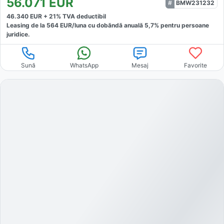
56.071
EUR
BMW231232
46.340
EUR +
21
% TVA deductibil
Leasing de la
564
EUR/luna
cu dobăndă
anuală
5,7
% pentru persoane
juridice.
Sună
WhatsApp
Mesaj
Favorite