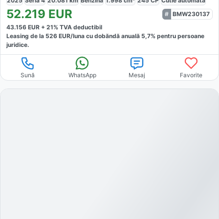
2025
Seria 4
20.081
km
Benzină
1.998
cm³
245
CP
Cutie
automată
52.219
EUR
BMW230137
43.156
EUR +
21
% TVA deductibil
Leasing de la
526
EUR/luna
cu dobăndă
anuală
5,7
% pentru persoane
juridice.
Sună
WhatsApp
Mesaj
Favorite