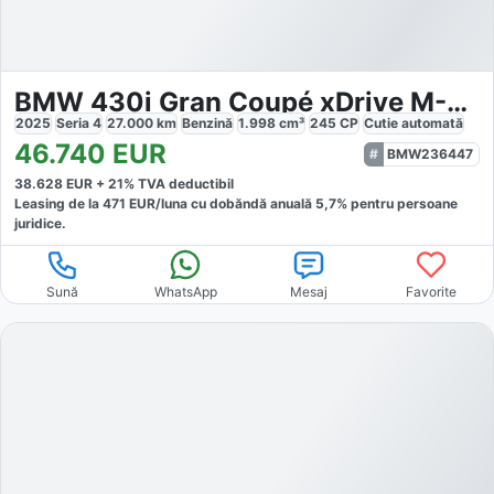
BMW 430i Gran Coupé xDrive M-Sport
2025
Seria 4
27.000
km
Benzină
1.998
cm³
245
CP
Cutie
automată
46.740
EUR
BMW236447
38.628
EUR +
21
% TVA deductibil
Leasing de la
471
EUR/luna
cu dobăndă
anuală
5,7
% pentru persoane
juridice.
Sună
WhatsApp
Mesaj
Favorite