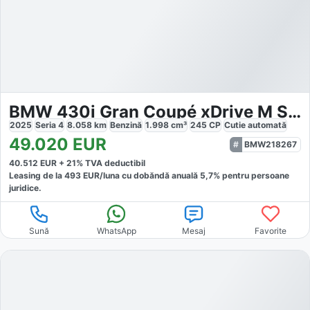
BMW 430i Gran Coupé xDrive M Sport
2025
Seria 4
8.058
km
Benzină
1.998
cm³
245
CP
Cutie
automată
49.020
EUR
BMW218267
40.512
EUR +
21
% TVA deductibil
Leasing de la
493
EUR/luna
cu dobăndă
anuală
5,7
% pentru persoane
juridice.
Sună
WhatsApp
Mesaj
Favorite