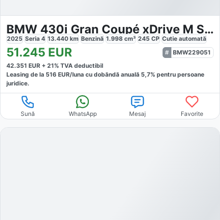
BMW 430i Gran Coupé xDrive M Sport
2025
Seria 4
13.440
km
Benzină
1.998
cm³
245
CP
Cutie
automată
51.245
EUR
BMW229051
42.351
EUR +
21
% TVA deductibil
Leasing de la
516
EUR/luna
cu dobăndă
anuală
5,7
% pentru persoane
juridice.
Sună
WhatsApp
Mesaj
Favorite