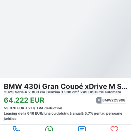
BMW 430i Gran Coupé xDrive M Sportpaket Pro
2025
Seria 4
2.800
km
Benzină
1.998
cm³
245
CP
Cutie
automată
64.222
EUR
BMW225908
53.076
EUR +
21
% TVA deductibil
Leasing de la
646
EUR/luna
cu dobăndă
anuală
5,7
% pentru persoane
juridice.