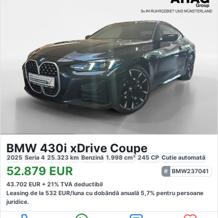
BMW 430i xDrive Coupe
2025
Seria 4
25.323
km
Benzină
1.998
cm³
245
CP
Cutie
automată
52.879
EUR
BMW237041
43.702
EUR +
21
% TVA deductibil
Leasing de la
532
EUR/luna
cu dobăndă
anuală
5,7
% pentru persoane
juridice.