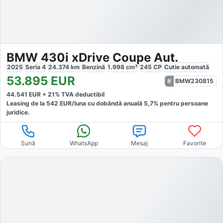
BMW 430i xDrive Coupe Aut.
2025
Seria 4
24.374
km
Benzină
1.998
cm³
245
CP
Cutie
automată
53.895
EUR
BMW230815
44.541
EUR +
21
% TVA deductibil
Leasing de la
542
EUR/luna
cu dobăndă
anuală
5,7
% pentru persoane
juridice.
Sună
WhatsApp
Mesaj
Favorite