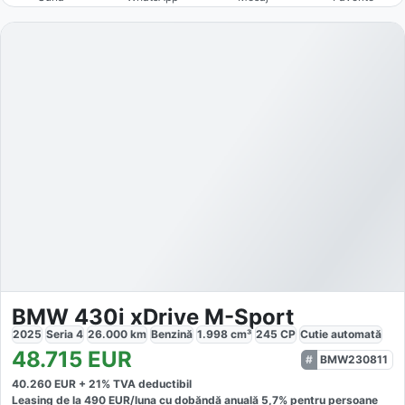
BMW 430i xDrive M-Sport
2025
Seria 4
26.000
km
Benzină
1.998
cm³
245
CP
Cutie
automată
48.715
EUR
BMW230811
40.260
EUR +
21
% TVA deductibil
Leasing de la
490
EUR/luna
cu dobăndă
anuală
5,7
% pentru persoane