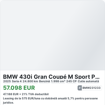
BMW 430i Gran Coupé M Sport PRO
2025
Seria 4
24.800
km
Benzină
1.998
cm³
245
CP
Cutie
automată
57.098
EUR
BMW231233
47.188
EUR +
21
% TVA deductibil
Leasing de la
575
EUR/luna
cu dobăndă
anuală
5,7
% pentru persoane
juridice.