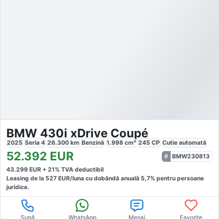
BMW 430i xDrive Coupé
2025
Seria 4
26.300
km
Benzină
1.998
cm³
245
CP
Cutie
automată
52.392
EUR
BMW230813
43.299
EUR +
21
% TVA deductibil
Leasing de la
527
EUR/luna
cu dobăndă
anuală
5,7
% pentru persoane
juridice.
Sună
WhatsApp
Mesaj
Favorite