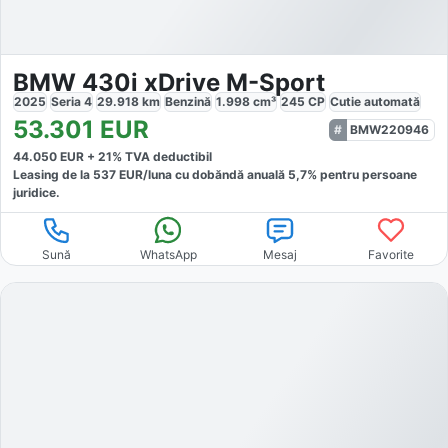
BMW 430i xDrive M-Sport
2025
Seria 4
29.918
km
Benzină
1.998
cm³
245
CP
Cutie
automată
53.301
EUR
BMW220946
44.050
EUR +
21
% TVA deductibil
Leasing de la
537
EUR/luna
cu dobăndă
anuală
5,7
% pentru persoane
juridice.
Sună
WhatsApp
Mesaj
Favorite