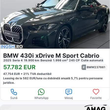
BMW 430i xDrive M Sport Cabrio
2025
Seria 4
19.900
km
Benzină
1.998
cm³
245
CP
Cutie
automată
57.782
EUR
BMW237661
47.754
EUR +
21
% TVA deductibil
Leasing de la
582
EUR/luna
cu dobăndă
anuală
5,7
% pentru persoane
juridice.
Sună
WhatsApp
Mesaj
Favorite