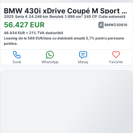
BMW 430i xDrive Coupé M Sport Pro
2025
Seria 4
24.246
km
Benzină
1.998
cm³
245
CP
Cutie
automată
56.427
EUR
BMW230816
46.634
EUR +
21
% TVA deductibil
Leasing de la
568
EUR/luna
cu dobăndă
anuală
5,7
% pentru persoane
juridice.
Sună
WhatsApp
Mesaj
Favorite