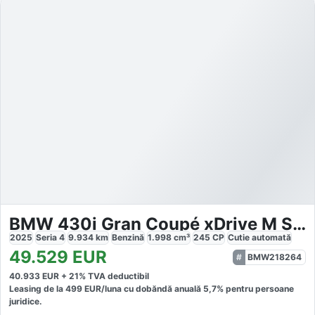
BMW 430i Gran Coupé xDrive M Sport
2025
Seria 4
9.934
km
Benzină
1.998
cm³
245
CP
Cutie
automată
49.529
EUR
BMW218264
40.933
EUR +
21
% TVA deductibil
Leasing de la
499
EUR/luna
cu dobăndă
anuală
5,7
% pentru persoane
juridice.