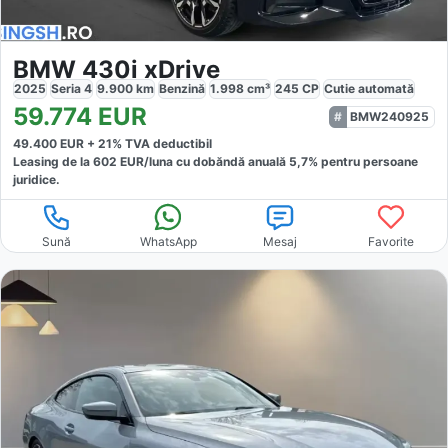
BMW 430i xDrive
2025
Seria 4
9.900
km
Benzină
1.998
cm³
245
CP
Cutie
automată
59.774
EUR
BMW240925
49.400
EUR +
21
% TVA deductibil
Leasing de la
602
EUR/luna
cu dobăndă
anuală
5,7
% pentru persoane
juridice.
Sună
WhatsApp
Mesaj
Favorite