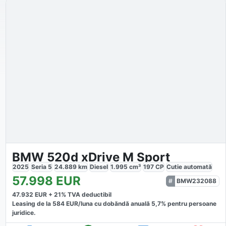
BMW 520d xDrive M Sport
2025
Seria 5
24.889
km
Diesel
1.995
cm³
197
CP
Cutie
automată
57.998
EUR
BMW232088
47.932
EUR +
21
% TVA deductibil
Leasing de la
584
EUR/luna
cu dobăndă
anuală
5,7
% pentru persoane
juridice.