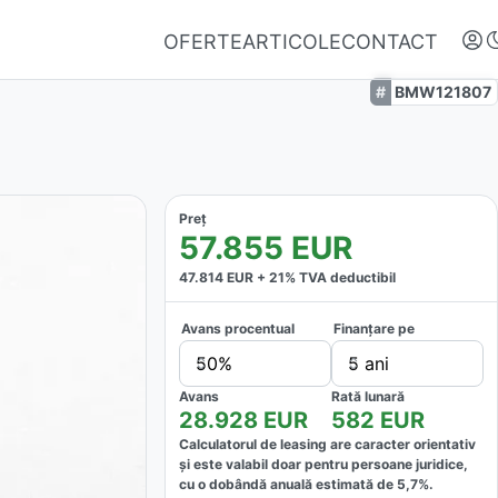
OFERTE
ARTICOLE
CONTACT
BMW121807
Preț
57.855
EUR
47.814
EUR +
21
% TVA deductibil
Avans procentual
Finanțare pe
Autentifică-te
50%
5 ani
Nu ai oferte favorite
Avans
Rată lunară
28.928
EUR
582
EUR
Calculatorul de leasing are caracter orientativ
și este valabil doar pentru persoane juridice,
cu o dobândă anuală estimată de
5,7
%.