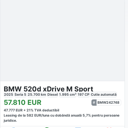
BMW 520d xDrive M Sport
2025
Seria 5
25.700
km
Diesel
1.995
cm³
197
CP
Cutie
automată
57.810
EUR
BMW242748
47.777
EUR +
21
% TVA deductibil
Leasing de la
582
EUR/luna
cu dobăndă
anuală
5,7
% pentru persoane
juridice.