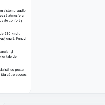
um sistemul audio
etează atmosfera
us de confort și
ă de 230 km/h.
pțională. Funcții
anciar și
ilor tale de
aliștii cu peste
l tău către succes