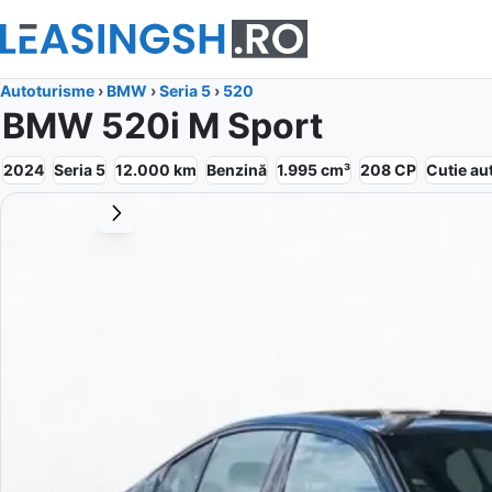
Autoturisme
›
BMW
›
Seria 5
›
520
BMW 520i M Sport
2024
Seria 5
12.000
km
Benzină
1.995
cm³
208
CP
Cutie
au