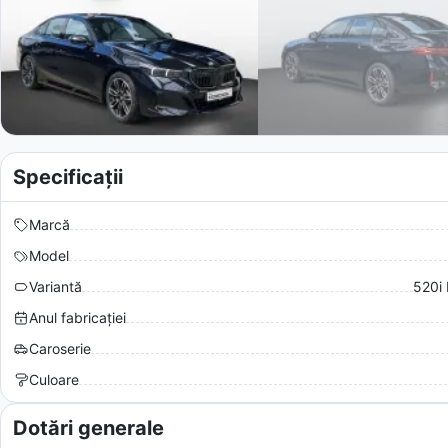
Specificații
Marcă
Model
Variantă
520i 
Anul fabricației
Caroserie
Culoare
Dotări generale