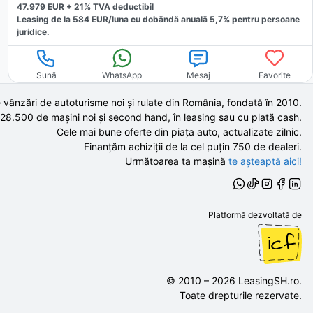
47.979
EUR +
21
% TVA deductibil
Leasing de la
584
EUR/luna
cu dobăndă
anuală
5,7
% pentru persoane
juridice.
Sună
WhatsApp
Mesaj
Favorite
 vânzări de autoturisme noi și rulate din România, fondată în
2010
.
 28.500 de
mașini noi și second hand,
în leasing sau cu plată cash.
Cele mai bune oferte din piața auto,
actualizate zilnic.
Finanțăm achiziții de la
cel puțin 750 de
dealeri.
Următoarea ta mașină
te așteaptă aici!
Platformă dezvoltată de
©
2010
–
2026
LeasingSH.ro
.
Toate drepturile rezervate.