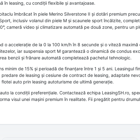
în leasing, cu condiții flexibile și avantajoase.
bitaclu îmbrăcat în piele Merino Silverstone II și dotări premium prec
Sport, inclusiv volanul din piele M și scaunele sport încălzite, compl
60°, cameră video și climatizare automată pe două zone, pentru un pl
ind o accelerație de la 0 la 100 km/h în 8 secunde și o viteză maxim
itezelor, iar suspensia sport M garantează o dinamică de condus exce
erea benzii și frânare automată completează pachetul tehnologic.
s minim de 15% și perioadă de finanțare între 1 și 5 ani. Leasingul fin
clud predare de leasing și cesiune de contract de leasing, adaptate nevo
a flotei auto prin leasing autoturisme de ultimă generație.
to la condiții preferențiale. Contactează echipa LeasingSH.ro, speci
orma visul unei mașini premium în realitate. Fii pregătit pentru drumu