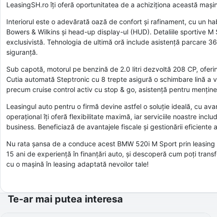
LeasingSH.ro îți oferă oportunitatea de a achiziționa această mașină 
Interiorul este o adevărată oază de confort și rafinament, cu un ha
Bowers & Wilkins și head-up display-ul (HUD). Detaliile sportive M 
exclusivistă. Tehnologia de ultimă oră include asistență parcare 3
siguranță.
Sub capotă, motorul pe benzină de 2.0 litri dezvoltă 208 CP, ofer
Cutia automată Steptronic cu 8 trepte asigură o schimbare lină a v
precum cruise control activ cu stop & go, asistență pentru mențin
Leasingul auto pentru o firmă devine astfel o soluție ideală, cu avan
operațional îți oferă flexibilitate maximă, iar serviciile noastre in
business. Beneficiază de avantajele fiscale și gestionării eficiente 
Nu rata șansa de a conduce acest BMW 520i M Sport prin leasing au
15 ani de experiență în finanțări auto, și descoperă cum poți transf
cu o mașină în leasing adaptată nevoilor tale!
Te-ar mai putea interesa