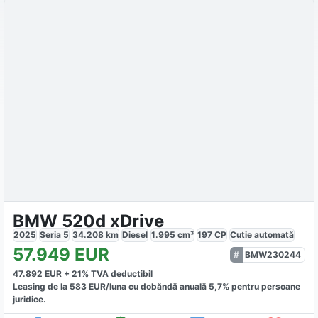
BMW 520d xDrive
2025
Seria 5
34.208
km
Diesel
1.995
cm³
197
CP
Cutie
automată
57.949
EUR
BMW230244
47.892
EUR +
21
% TVA deductibil
Leasing de la
583
EUR/luna
cu dobăndă
anuală
5,7
% pentru persoane
juridice.