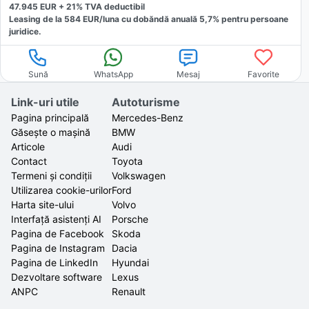
47.945
EUR +
21
% TVA deductibil
Leasing de la
584
EUR/luna
cu dobăndă
anuală
5,7
% pentru persoane
juridice.
Sună
WhatsApp
Mesaj
Favorite
Link-uri utile
Autoturisme
Pagina principală
Mercedes-Benz
Găsește o mașină
BMW
Articole
Audi
Contact
Toyota
Termeni și condiții
Volkswagen
Utilizarea cookie-urilor
Ford
Harta site-ului
Volvo
Interfață asistenți AI
Porsche
Pagina de Facebook
Skoda
Pagina de Instagram
Dacia
Pagina de LinkedIn
Hyundai
Dezvoltare software
Lexus
ANPC
Renault