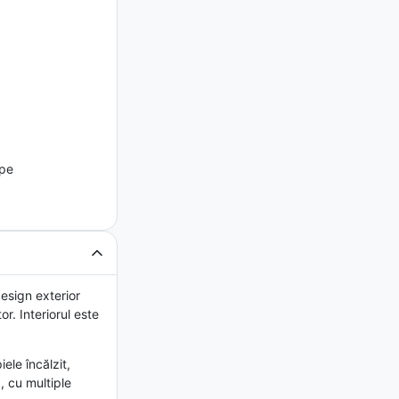
ope
esign exterior
r. Interiorul este
le încălzit,
, cu multiple