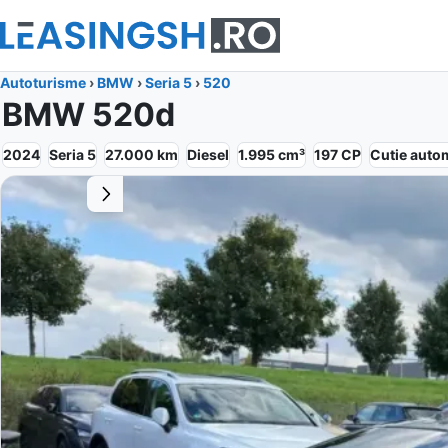
Autoturisme
›
BMW
›
Seria 5
›
520
BMW 520d
2024
Seria 5
27.000
km
Diesel
1.995
cm³
197
CP
Cutie
auto