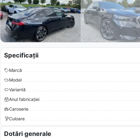
Specificații
Marcă
Model
Variantă
Anul fabricației
Caroserie
Culoare
Dotări generale