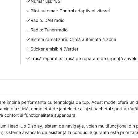
Număr uși: 4/5
Pilot automat: Control adaptiv al vitezei
Radio: DAB radio
Radio: Tuner/radio
Sistem climatizare: Climă automată 4 zone
Sticker emisii: 4 (Verde)
Trusă reparație: Trusă de reparare de urgență anvel
are îmbină performanța cu tehnologia de top. Acest model oferă un d
ic din sticlă, completat de jantele de aliaj și pachetul sport atrăgăto
ă confort și funcționalitate superioară.
 Head-Up Display, sistem de navigație, volan multifuncțional din pie
 și sisteme avansate de asistență la condus. Siguranța este prioritară