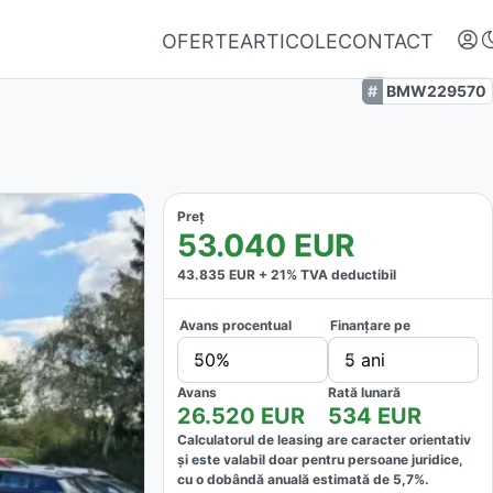
OFERTE
ARTICOLE
CONTACT
BMW229570
Preț
53.040
EUR
43.835
EUR +
21
% TVA deductibil
Avans procentual
Finanțare pe
Autentifică-te
50%
5 ani
Nu ai oferte favorite
Avans
Rată lunară
26.520
EUR
534
EUR
Calculatorul de leasing are caracter orientativ
și este valabil doar pentru persoane juridice,
cu o dobândă anuală estimată de
5,7
%.