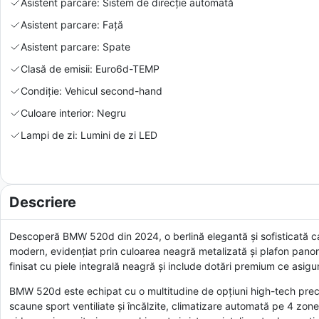
Asistent parcare: Sistem de direcție automată
Asistent parcare: Față
Asistent parcare: Spate
Clasă de emisii: Euro6d-TEMP
Condiție: Vehicul second-hand
Culoare interior: Negru
Lampi de zi: Lumini de zi LED
Descriere
Descoperă BMW 520d din 2024, o berlină elegantă și sofisticată c
modern, evidențiat prin culoarea neagră metalizată și plafon panoram
finisat cu piele integrală neagră și include dotări premium ce asigur
BMW 520d este echipat cu o multitudine de opțiuni high-tech precum
scaune sport ventiliate și încălzite, climatizare automată pe 4 zone