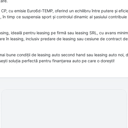
zare.
P, cu emisie Euro6d-TEMP, oferind un echilibru între putere și efici
n timp ce suspensia sport și controlul dinamic al șasiului contribuie l
easing, ideală pentru leasing pe firmă sau leasing SRL, cu avans mini
țare în leasing, inclusiv predare de leasing sau cesiune de contract de 
ai bune condiții de leasing auto second hand sau leasing auto noi, di
ti soluția perfectă pentru finanțarea auto pe care o dorești!