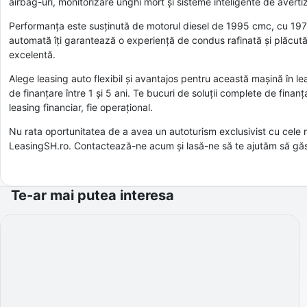
airbag-uri, monitorizare unghi mort și sisteme inteligente de averti
Performanța este susținută de motorul diesel de 1995 cmc, cu 197 C
automată îți garantează o experiență de condus rafinată și plăcută, î
excelentă.
Alege leasing auto flexibil și avantajos pentru această mașină în l
de finanțare între 1 și 5 ani. Te bucuri de soluții complete de finan
leasing financiar, fie operațional.
Nu rata oportunitatea de a avea un autoturism exclusivist cu cele m
LeasingSH.ro. Contactează-ne acum și lasă-ne să te ajutăm să găseș
Te-ar mai putea interesa