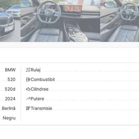
BMW
Rulaj
520
Combustibil
520d
Cilindree
2024
Putere
Berlină
Transmisie
Negru