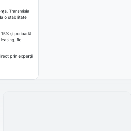
ență. Transmisia
a o stabilitate
m 15% și perioadă
leasing, fie
rect prin experții