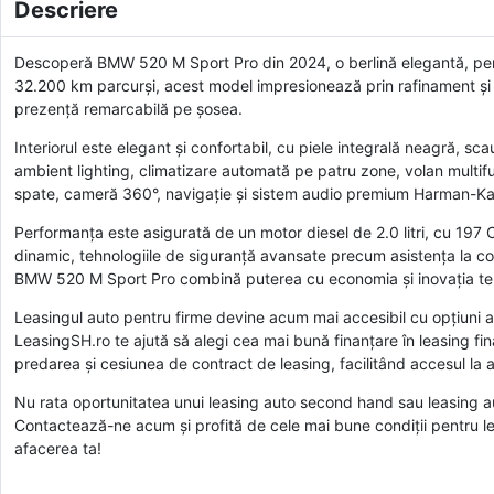
Descriere
Descoperă BMW 520 M Sport Pro din 2024, o berlină elegantă, perfec
32.200 km parcurși, acest model impresionează prin rafinament și te
prezență remarcabilă pe șosea.
Interiorul este elegant și confortabil, cu piele integrală neagră, sc
ambient lighting, climatizare automată pe patru zone, volan multifu
spate, cameră 360°, navigație și sistem audio premium Harman-K
Performanța este asigurată de un motor diesel de 2.0 litri, cu 197 C
dinamic, tehnologiile de siguranță avansate precum asistența la coli
BMW 520 M Sport Pro combină puterea cu economia și inovația te
Leasingul auto pentru firme devine acum mai accesibil cu opțiuni a
LeasingSH.ro te ajută să alegi cea mai bună finanțare în leasing fi
predarea și cesiunea de contract de leasing, facilitând accesul la
Nu rata oportunitatea unui leasing auto second hand sau leasing aut
Contactează-ne acum și profită de cele mai bune condiții pentru le
afacerea ta!