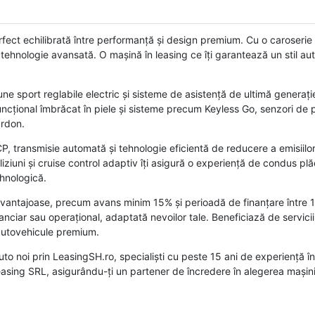
t echilibrată între performanță și design premium. Cu o caroserie gr
hnologie avansată. O mașină în leasing ce îți garantează un stil aute
aune sport reglabile electric și sisteme de asistență de ultimă generați
ncțional îmbrăcat în piele și sisteme precum Keyless Go, senzori de p
ardon.
P, transmisie automată și tehnologie eficientă de reducere a emisiilor
ziuni și cruise control adaptiv îți asigură o experiență de condus plă
hnologică.
vantajoase, precum avans minim 15% și perioadă de finanțare între 1 
nanciar sau operațional, adaptată nevoilor tale. Beneficiază de servi
 autovehicule premium.
o noi prin LeasingSH.ro, specialiști cu peste 15 ani de experiență în 
asing SRL, asigurându-ți un partener de încredere în alegerea mașinii