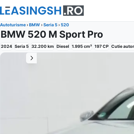
Autoturisme
›
BMW
›
Seria 5
›
520
BMW 520 M Sport Pro
2024
Seria 5
32.200
km
Diesel
1.995
cm³
197
CP
Cutie
auto