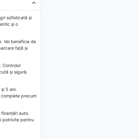
i sofisticată și
ntic și o
e. Vei beneficia de
arcare față și
. Controlul
cută și sigură.
și 5 ani.
cii complete precum
finanțări auto.
 potrivite pentru