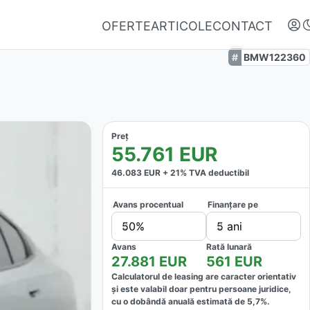
OFERTE
ARTICOLE
CONTACT
BMW122360
Preț
55.761
EUR
46.083
EUR +
21
% TVA deductibil
Avans procentual
Finanțare pe
Autentifică-te
50%
5 ani
Nu ai oferte favorite
Avans
Rată lunară
27.881
EUR
561
EUR
Calculatorul de leasing are caracter orientativ
și este valabil doar pentru persoane juridice,
cu o dobândă anuală estimată de
5,7
%.