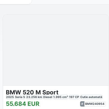
BMW 520 M Sport
2025
Seria 5
23.256
km
Diesel
1.995
cm³
197
CP
Cutie
automată
55.684
EUR
BMW240954