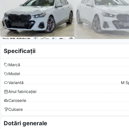
Specificații
Marcă
Model
Variantă
M Sp
Anul fabricației
Caroserie
Culoare
Dotări generale