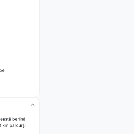
ope
eastă berlină
0 km parcurși,