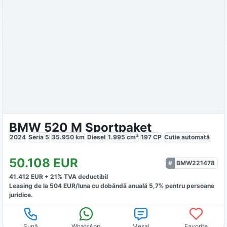
BMW 520 M Sportpaket
2024
Seria 5
35.950
km
Diesel
1.995
cm³
197
CP
Cutie
automată
50.108
EUR
BMW221478
41.412
EUR +
21
% TVA deductibil
Leasing de la
504
EUR/luna
cu dobăndă
anuală
5,7
% pentru persoane
juridice.
Sună
WhatsApp
Mesaj
Favorite