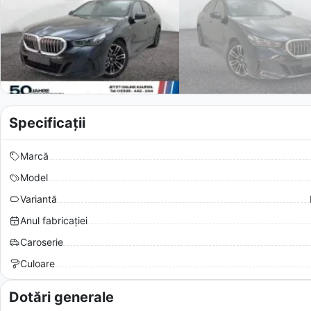
Specificații
Marcă
Model
Variantă
Anul fabricației
Caroserie
Culoare
Dotări generale