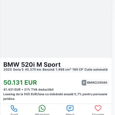
BMW 520i M Sport
2025
Seria 5
45.275
km
Benzină
1.998
cm³
190
CP
Cutie
automată
50.131
EUR
BMW229580
41.431
EUR +
21
% TVA deductibil
Leasing de la
505
EUR/luna
cu dobăndă
anuală
5,7
% pentru persoane
juridice.
Sună
WhatsApp
Mesaj
Favorite