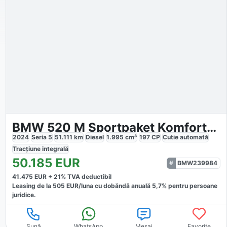
BMW 520 M Sportpaket Komfortsitze
2024
Seria 5
51.111
km
Diesel
1.995
cm³
197
CP
Cutie
automată
Tracțiune
integrală
50.185
EUR
BMW239984
41.475
EUR +
21
% TVA deductibil
Leasing de la
505
EUR/luna
cu dobăndă
anuală
5,7
% pentru persoane
juridice.
Sună
WhatsApp
Mesaj
Favorite