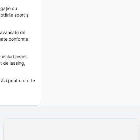
igație cu
tările sport și
e avansate de
toate conforme
e includ avans
t de leasing,
tăzi pentru oferte