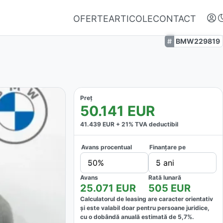
OFERTE
ARTICOLE
CONTACT
BMW229819
Preț
50.141
EUR
41.439
EUR +
21
% TVA deductibil
Avans procentual
Finanțare pe
Autentifică-te
50%
5 ani
Nu ai oferte favorite
Avans
Rată lunară
25.071
EUR
505
EUR
Calculatorul de leasing are caracter orientativ
și este valabil doar pentru persoane juridice,
cu o dobândă anuală estimată de
5,7
%.