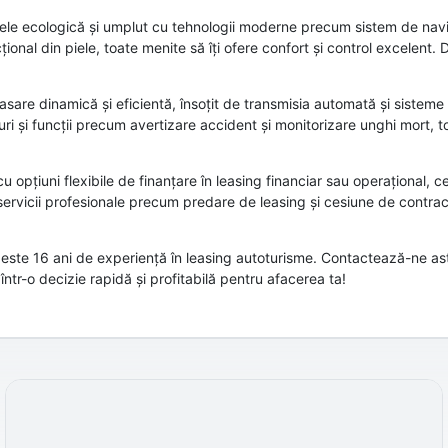
v piele ecologică și umplut cu tehnologii moderne precum sistem de nav
al din piele, toate menite să îți ofere confort și control excelent. Do
are dinamică și eficientă, însoțit de transmisia automată și sistem
uri și funcții precum avertizare accident și monitorizare unghi mort, 
 opțiuni flexibile de finanțare în leasing financiar sau operațional, c
 servicii profesionale precum predare de leasing și cesiune de contrac
u peste 16 ani de experiență în leasing autoturisme. Contactează-ne as
ntr-o decizie rapidă și profitabilă pentru afacerea ta!