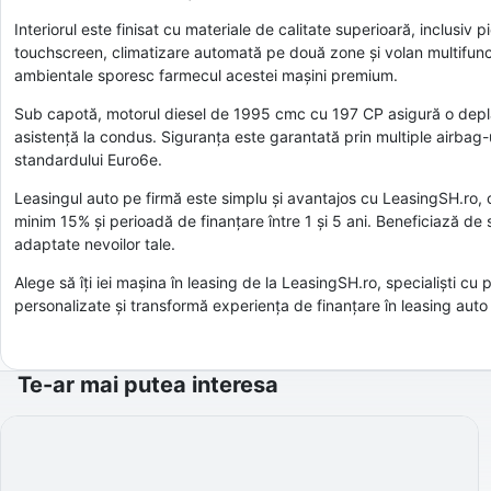
Interiorul este finisat cu materiale de calitate superioară, inclusi
touchscreen, climatizare automată pe două zone și volan multifuncțion
ambientale sporesc farmecul acestei mașini premium.
Sub capotă, motorul diesel de 1995 cmc cu 197 CP asigură o deplas
asistență la condus. Siguranța este garantată prin multiple airbag-
standardului Euro6e.
Leasingul auto pe firmă este simplu și avantajos cu LeasingSH.ro, cu
minim 15% și perioadă de finanțare între 1 și 5 ani. Beneficiază de
adaptate nevoilor tale.
Alege să îți iei mașina în leasing de la LeasingSH.ro, specialiști c
personalizate și transformă experiența de finanțare în leasing auto î
Te-ar mai putea interesa