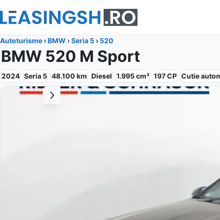
Autoturisme
›
BMW
›
Seria 5
›
520
BMW 520 M Sport
2024
Seria 5
48.100
km
Diesel
1.995
cm³
197
CP
Cutie
auto