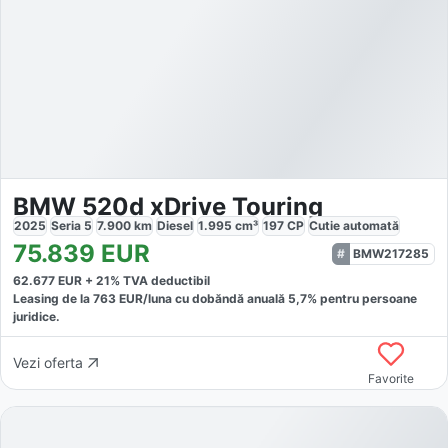
BMW 520d xDrive Touring
2025
Seria 5
7.900
km
Diesel
1.995
cm³
197
CP
Cutie
automată
75.839
EUR
BMW217285
62.677
EUR +
21
% TVA deductibil
Leasing de la
763
EUR/luna
cu dobăndă
anuală
5,7
% pentru persoane
juridice.
Vezi oferta
Favorite