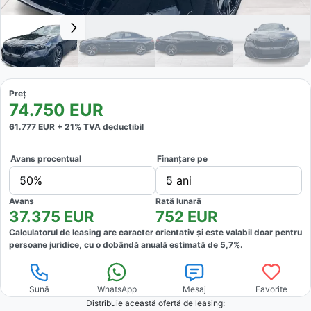
Preț
74.750
EUR
61.777
EUR +
21
% TVA deductibil
Avans procentual
Finanțare pe
50%
5 ani
Avans
Rată lunară
37.375
EUR
752
EUR
Calculatorul de leasing are caracter orientativ și este valabil doar pentru
persoane juridice, cu o dobândă anuală estimată de
5,7
%.
Sună
WhatsApp
Mesaj
Favorite
Distribuie această ofertă
de leasing
: