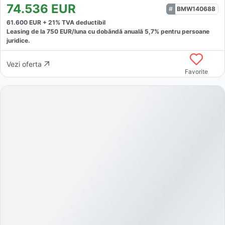
74.536
EUR
BMW140688
61.600
EUR +
21
% TVA deductibil
Leasing de la
750
EUR/luna
cu dobăndă
anuală
5,7
% pentru persoane
juridice.
Vezi oferta
Favorite