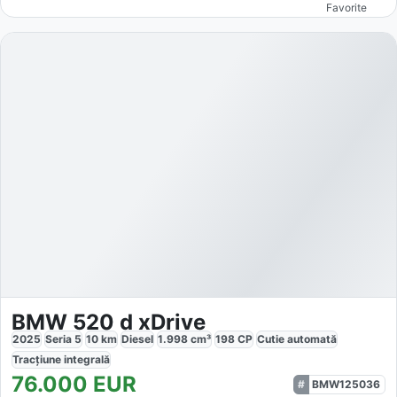
Favorite
BMW 520 d xDrive
2025
Seria 5
10
km
Diesel
1.998
cm³
198
CP
Cutie
automată
Tracțiune
integrală
76.000
EUR
BMW125036