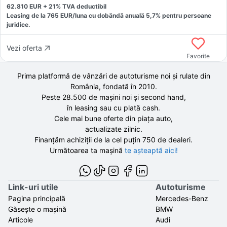
62.810
EUR +
21
% TVA deductibil
Leasing de la
765
EUR/luna
cu dobăndă
anuală
5,7
% pentru persoane
juridice.
Vezi oferta
Favorite
Prima platformă de vânzări de autoturisme noi și rulate din
România, fondată în
2010
.
Peste 28.500 de
mașini noi și second hand,
în leasing sau cu plată cash.
Cele mai bune oferte din piața auto,
actualizate zilnic.
Finanțăm achiziții de la
cel puțin 750 de
dealeri.
Următoarea ta mașină
te așteaptă aici!
Link-uri utile
Autoturisme
Pagina principală
Mercedes-Benz
Găsește o mașină
BMW
Articole
Audi