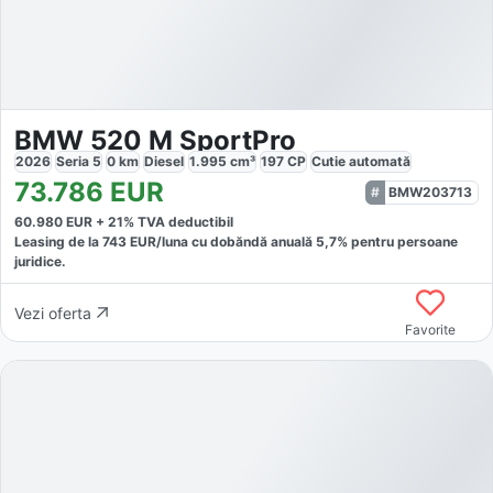
BMW 520 M SportPro
2026
Seria 5
0
km
Diesel
1.995
cm³
197
CP
Cutie
automată
73.786
EUR
BMW203713
60.980
EUR +
21
% TVA deductibil
Leasing de la
743
EUR/luna
cu dobăndă
anuală
5,7
% pentru persoane
juridice.
Vezi oferta
Favorite