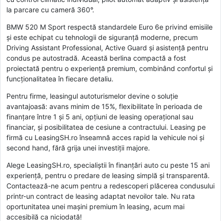
la parcare cu cameră 360°.
BMW 520 M Sport respectă standardele Euro 6e privind emisiile
și este echipat cu tehnologii de siguranță moderne, precum
Driving Assistant Professional, Active Guard și asistență pentru
condus pe autostradă. Această berlina compactă a fost
proiectată pentru o experiență premium, combinând confortul și
funcționalitatea în fiecare detaliu.
Pentru firme, leasingul autoturismelor devine o soluție
avantajoasă: avans minim de 15%, flexibilitate în perioada de
finanțare între 1 și 5 ani, opțiuni de leasing operațional sau
financiar, și posibilitatea de cesiune a contractului. Leasing pe
firmă cu LeasingSH.ro înseamnă acces rapid la vehicule noi și
second hand, fără grija unei investiții majore.
Alege LeasingSH.ro, specialiștii în finanțări auto cu peste 15 ani
experiență, pentru o predare de leasing simplă și transparentă.
Contactează-ne acum pentru a redescoperi plăcerea condusului
printr-un contract de leasing adaptat nevoilor tale. Nu rata
oportunitatea unei mașini premium în leasing, acum mai
accesibilă ca niciodată!