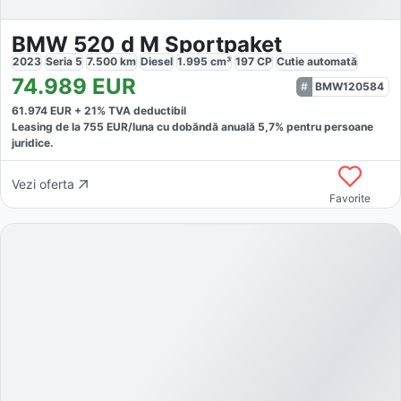
BMW 520 d M Sportpaket
2023
Seria 5
7.500
km
Diesel
1.995
cm³
197
CP
Cutie
automată
74.989
EUR
BMW120584
61.974
EUR +
21
% TVA deductibil
Leasing de la
755
EUR/luna
cu dobăndă
anuală
5,7
% pentru persoane
juridice.
Vezi oferta
Favorite