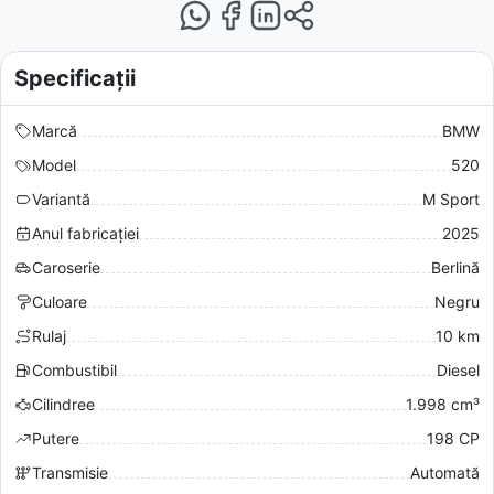
Specificații
Marcă
BMW
Model
520
Variantă
M Sport
Anul fabricației
2025
Caroserie
Berlină
Culoare
Negru
Rulaj
10 km
Combustibil
Diesel
Cilindree
1.998 cm³
Putere
198 CP
Transmisie
Automată