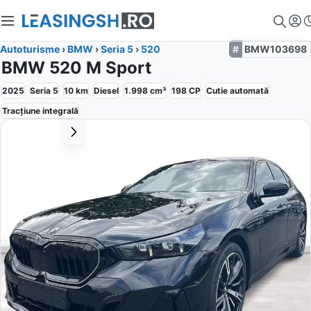
Autoturisme
›
BMW
›
Seria 5
›
520
BMW103698
BMW 520 M Sport
2025
Seria 5
10
km
Diesel
1.998
cm³
198
CP
Cutie
automată
Tracțiune
integrală