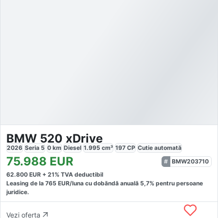
BMW 520 xDrive
2026
Seria 5
0
km
Diesel
1.995
cm³
197
CP
Cutie
automată
75.988
EUR
BMW203710
62.800
EUR +
21
% TVA deductibil
Leasing de la
765
EUR/luna
cu dobăndă
anuală
5,7
% pentru persoane
juridice.
Vezi oferta