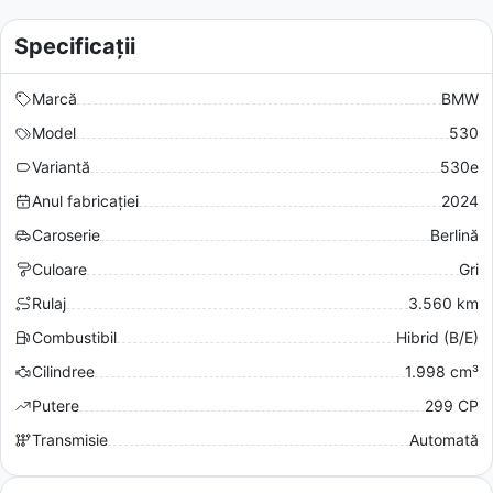
Specificații
Marcă
BMW
Model
530
Variantă
530e
Anul fabricației
2024
Caroserie
Berlină
Culoare
Gri
Rulaj
3.560 km
Combustibil
Hibrid (B/E)
Cilindree
1.998 cm³
Putere
299 CP
Transmisie
Automată