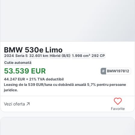
BMW 530e Limo
2024
Seria 5
32.601
km
Hibrid (B/E)
1.998
cm³
292
CP
Cutie
automată
53.539
EUR
BMW197812
44.247
EUR +
21
% TVA deductibil
Leasing de la
539
EUR/luna
cu dobăndă
anuală
5,7
% pentru persoane
juridice.
Vezi oferta
Favorite