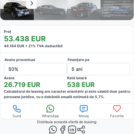
Preț
53.438
EUR
44.164
EUR +
21
% TVA deductibil
Avans procentual
Finanțare pe
50%
5 ani
Avans
Rată lunară
26.719
EUR
538
EUR
Calculatorul de leasing are caracter orientativ și este valabil doar pentru
persoane juridice, cu o dobândă anuală estimată de
5,7
%.
Sună
WhatsApp
Mesaj
Favorite
Distribuie această ofertă
de leasing
: