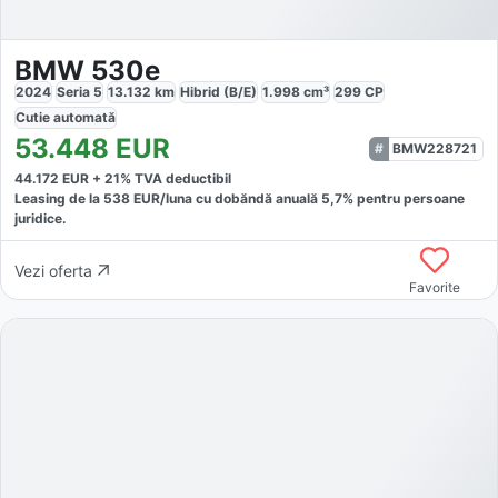
BMW 530e
2024
Seria 5
13.132
km
Hibrid (B/E)
1.998
cm³
299
CP
Cutie
automată
53.448
EUR
BMW228721
44.172
EUR +
21
% TVA deductibil
Leasing de la
538
EUR/luna
cu dobăndă
anuală
5,7
% pentru persoane
juridice.
Vezi oferta
Favorite