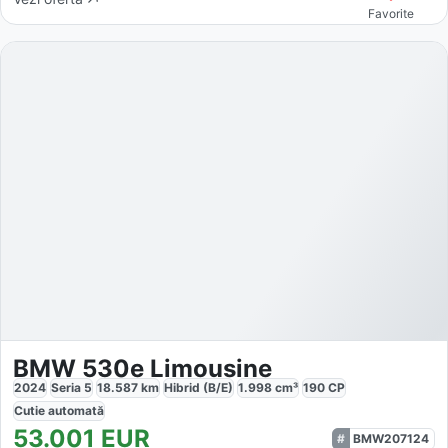
Favorite
BMW 530e Limousine
2024
Seria 5
18.587
km
Hibrid (B/E)
1.998
cm³
190
CP
Cutie
automată
53.001
EUR
BMW207124