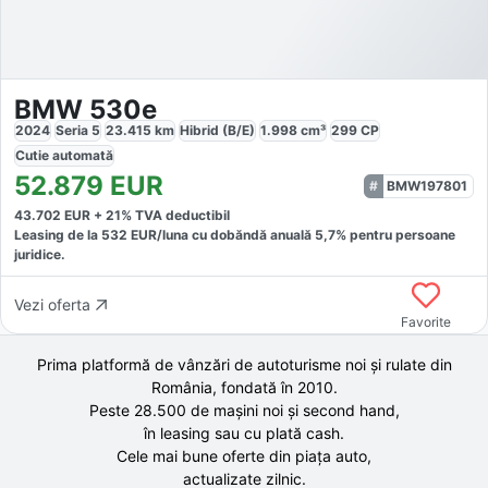
BMW 530e
2024
Seria 5
23.415
km
Hibrid (B/E)
1.998
cm³
299
CP
Cutie
automată
52.879
EUR
BMW197801
43.702
EUR +
21
% TVA deductibil
Leasing de la
532
EUR/luna
cu dobăndă
anuală
5,7
% pentru persoane
juridice.
Vezi oferta
Favorite
Prima platformă de vânzări de autoturisme noi și rulate din
România, fondată în
2010
.
Peste 28.500 de
mașini noi și second hand,
în leasing sau cu plată cash.
Cele mai bune oferte din piața auto,
actualizate zilnic.