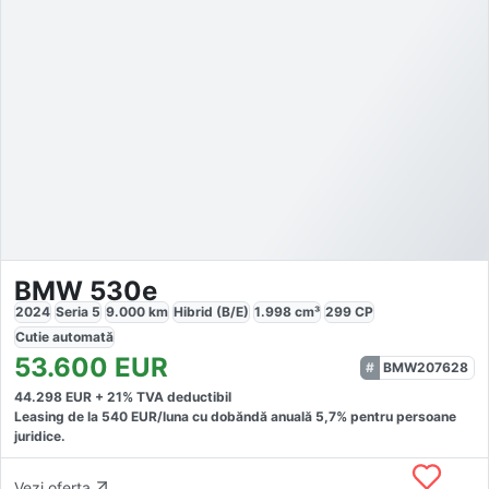
BMW 530e
2024
Seria 5
9.000
km
Hibrid (B/E)
1.998
cm³
299
CP
Cutie
automată
53.600
EUR
BMW207628
44.298
EUR +
21
% TVA deductibil
Leasing de la
540
EUR/luna
cu dobăndă
anuală
5,7
% pentru persoane
juridice.
Vezi oferta