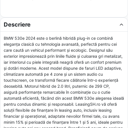
Descriere
BMW 530e 2024 este o berlină hibridă plug-in ce combină
eleganța clasică cu tehnologia avansată, perfectă pentru cei
care caută un vehicul performant și ecologic. Designul său
exterior impresionează prin liniile fluide și culoarea gri metalizat,
iar interiorul cu piele integrală neagră oferă un confort premium
și dotări moderne. Acest model dispune de faruri LED adaptive,
climatizare automată pe 4 zone și un sistem audio cu
touchscreen, ce transformă fiecare călătorie într-o experiență
deosebită. Motorul hibrid de 2.0 litri, puternic de 299 CP,
asigură performanțe remarcabile în combinație cu o cutie
automată eficientă, făcând din acest BMW 530e alegerea ideală
pentru condus dinamic și responsabil. LeasingSH.ro vă oferă
soluții flexibile de finanțare în leasing auto, inclusiv leasing
financiar și operațional, adaptate nevoilor firmei tale, cu avans
minim 15% și perioadă de finanțare între 1 și 5 ani, ideale pentru