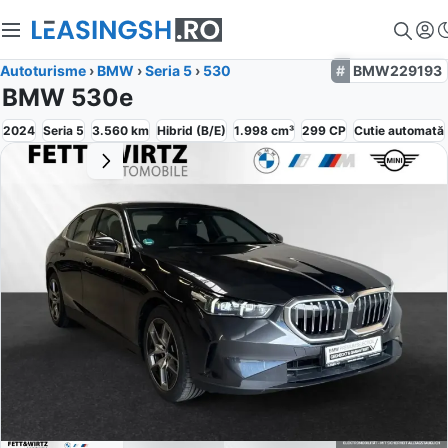
Autoturisme
›
BMW
›
Seria 5
›
530
BMW229193
BMW 530e
2024
Seria 5
3.560
km
Hibrid (B/E)
1.998
cm³
299
CP
Cutie
automată