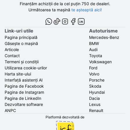
Finanțăm achiziții de la
cel puțin 750 de
dealeri.
Următoarea ta mașină
te așteaptă aici!
Link-uri utile
Autoturisme
Pagina principală
Mercedes-Benz
Găsește o mașină
BMW
Articole
Audi
Contact
Toyota
Termeni și condiții
Volkswagen
Utilizarea cookie-urilor
Ford
Harta site-ului
Volvo
Interfață asistenți AI
Porsche
Pagina de Facebook
Skoda
Pagina de Instagram
Hyundai
Pagina de LinkedIn
Dacia
Dezvoltare software
Lexus
ANPC
Renault
Platformă dezvoltată de