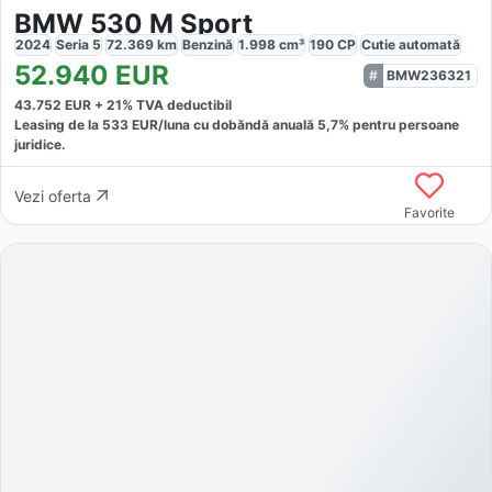
BMW 530 M Sport
2024
Seria 5
72.369
km
Benzină
1.998
cm³
190
CP
Cutie
automată
52.940
EUR
BMW236321
43.752
EUR +
21
% TVA deductibil
Leasing de la
533
EUR/luna
cu dobăndă
anuală
5,7
% pentru persoane
juridice.
Vezi oferta
Favorite