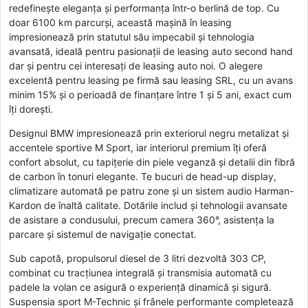
redefinește eleganța și performanța într-o berlină de top. Cu
doar 6100 km parcurși, această mașină în leasing
impresionează prin statutul său impecabil și tehnologia
avansată, ideală pentru pasionații de leasing auto second hand
dar și pentru cei interesați de leasing auto noi. O alegere
excelentă pentru leasing pe firmă sau leasing SRL, cu un avans
minim 15% și o perioadă de finanțare între 1 și 5 ani, exact cum
îți dorești.
Designul BMW impresionează prin exteriorul negru metalizat și
accentele sportive M Sport, iar interiorul premium îți oferă
confort absolut, cu tapițerie din piele veganză și detalii din fibră
de carbon în tonuri elegante. Te bucuri de head-up display,
climatizare automată pe patru zone și un sistem audio Harman-
Kardon de înaltă calitate. Dotările includ și tehnologii avansate
de asistare a condusului, precum camera 360°, asistența la
parcare și sistemul de navigație conectat.
Sub capotă, propulsorul diesel de 3 litri dezvoltă 303 CP,
combinat cu tracțiunea integrală și transmisia automată cu
padele la volan ce asigură o experiență dinamică și sigură.
Suspensia sport M-Technic și frânele performante completează