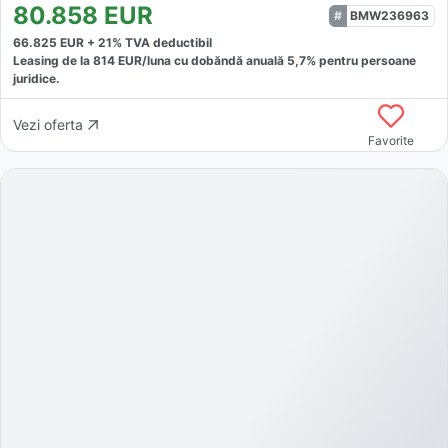
80.858
EUR
BMW236963
66.825
EUR +
21
% TVA deductibil
Leasing de la
814
EUR/luna
cu dobăndă
anuală
5,7
% pentru persoane
juridice.
Vezi oferta
Favorite