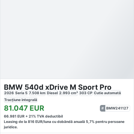
BMW 540d xDrive M Sport Pro
2026
Seria 5
7.508
km
Diesel
2.993
cm³
303
CP
Cutie
automată
Tracțiune
integrală
81.047
EUR
BMW241127
66.981
EUR +
21
% TVA deductibil
Leasing de la
816
EUR/luna
cu dobăndă
anuală
5,7
% pentru persoane
juridice.