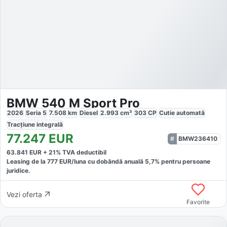
BMW 540 M Sport Pro
2026
Seria 5
7.508
km
Diesel
2.993
cm³
303
CP
Cutie
automată
Tracțiune
integrală
77.247
EUR
BMW236410
63.841
EUR +
21
% TVA deductibil
Leasing de la
777
EUR/luna
cu dobăndă
anuală
5,7
% pentru persoane
juridice.
Vezi oferta
Favorite