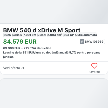
BMW 540 d xDrive M Sport
2025
Seria 5
7.901
km
Diesel
2.993
cm³
303
CP
Cutie
automată
84.579
EUR
BMW106969
69.900
EUR +
21
% TVA deductibil
Leasing de la
851
EUR/luna
cu dobăndă
anuală
5,7
% pentru persoane
juridice.
Vezi oferta
Favorite