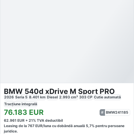
BMW 540d xDrive M Sport PRO
2026
Seria 5
8.401
km
Diesel
2.993
cm³
303
CP
Cutie
automată
Tracțiune
integrală
76.183
EUR
BMW241185
62.961
EUR +
21
% TVA deductibil
Leasing de la
767
EUR/luna
cu dobăndă
anuală
5,7
% pentru persoane
juridice.