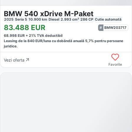
BMW 540 xDrive M-Paket
2025
Seria 5
10.900
km
Diesel
2.993
cm³
286
CP
Cutie
automată
83.488
EUR
BMW203717
68.998
EUR +
21
% TVA deductibil
Leasing de la
840
EUR/luna
cu dobăndă
anuală
5,7
% pentru persoane
juridice.
Vezi oferta
Favorite