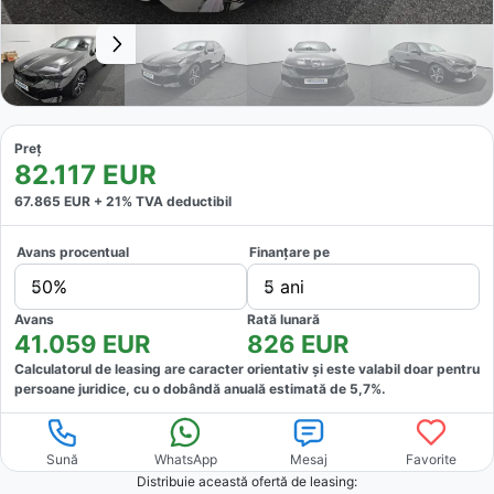
Preț
82.117
EUR
67.865
EUR +
21
% TVA deductibil
Avans procentual
Finanțare pe
50%
5 ani
Avans
Rată lunară
41.059
EUR
826
EUR
Calculatorul de leasing are caracter orientativ și este valabil doar pentru
persoane juridice, cu o dobândă anuală estimată de
5,7
%.
Sună
WhatsApp
Mesaj
Favorite
Distribuie această ofertă
de leasing
: