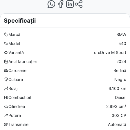
Specificații
Marcă
BMW
Model
540
Variantă
d xDrive M Sport
Anul fabricației
2024
Caroserie
Berlină
Culoare
Negru
Rulaj
6.100 km
Combustibil
Diesel
Cilindree
2.993 cm³
Putere
303 CP
Transmisie
Automată