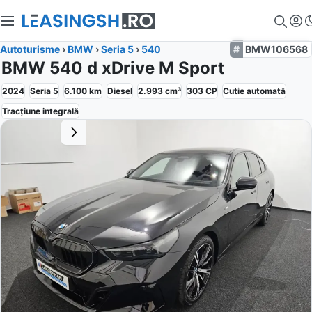
Autoturisme
›
BMW
›
Seria 5
›
540
BMW106568
BMW 540 d xDrive M Sport
2024
Seria 5
6.100
km
Diesel
2.993
cm³
303
CP
Cutie
automată
Tracțiune
integrală