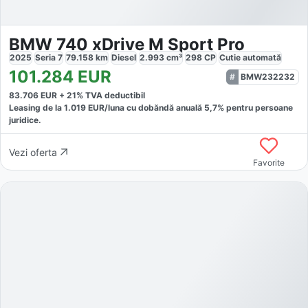
BMW 740 xDrive M Sport Pro
2025
Seria 7
79.158
km
Diesel
2.993
cm³
298
CP
Cutie
automată
101.284
EUR
BMW232232
83.706
EUR +
21
% TVA deductibil
Leasing de la
1.019
EUR/luna
cu dobăndă
anuală
5,7
% pentru persoane
juridice.
Vezi oferta
Favorite