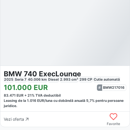
BMW 740 ExecLounge
2025
Seria 7
40.006
km
Diesel
2.993
cm³
299
CP
Cutie
automată
101.000
EUR
BMW217016
83.471
EUR +
21
% TVA deductibil
Leasing de la
1.016
EUR/luna
cu dobăndă
anuală
5,7
% pentru persoane
juridice.
Vezi oferta
Favorite