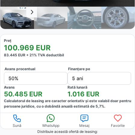
Preț
100.969
EUR
83.445
EUR +
21
% TVA deductibil
Avans procentual
Finanțare pe
50%
5 ani
Avans
Rată lunară
50.485
EUR
1.016
EUR
Calculatorul de leasing are caracter orientativ și este valabil doar pentru
persoane juridice, cu o dobândă anuală estimată de
5,7
%.
Sună
WhatsApp
Mesaj
Favorite
Distribuie această ofertă
de leasing
: