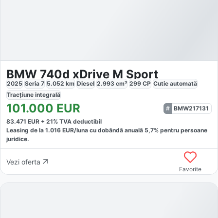
BMW 740d xDrive M Sport
2025
Seria 7
5.052
km
Diesel
2.993
cm³
299
CP
Cutie
automată
Tracțiune
integrală
101.000
EUR
BMW217131
83.471
EUR +
21
% TVA deductibil
Leasing de la
1.016
EUR/luna
cu dobăndă
anuală
5,7
% pentru persoane
juridice.
Vezi oferta
Favorite