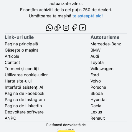
actualizate zilnic.
Finanțăm achiziții de la
cel puțin 750 de
dealeri.
Următoarea ta mașină
te așteaptă aici!
Link-uri utile
Autoturisme
Pagina principală
Mercedes-Benz
Găsește o mașină
BMW
Articole
Audi
Contact
Toyota
Termeni și condiții
Volkswagen
Utilizarea cookie-urilor
Ford
Harta site-ului
Volvo
Interfață asistenți AI
Porsche
Pagina de Facebook
Skoda
Pagina de Instagram
Hyundai
Pagina de LinkedIn
Dacia
Dezvoltare software
Lexus
ANPC
Renault
Platformă dezvoltată de