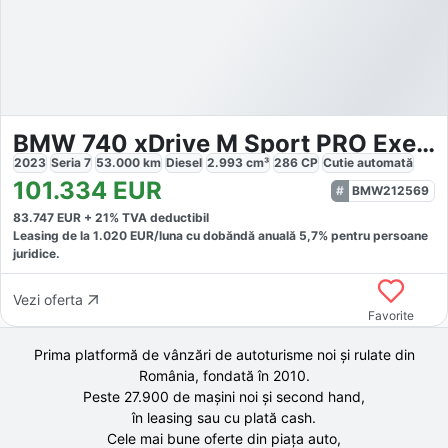
BMW 740 xDrive M Sport PRO Executive Lounge
2023
Seria 7
53.000
km
Diesel
2.993
cm³
286
CP
Cutie
automată
101.334
EUR
BMW212569
83.747
EUR +
21
% TVA deductibil
Leasing de la
1.020
EUR/luna
cu dobăndă
anuală
5,7
% pentru persoane
juridice.
Vezi oferta
Favorite
Prima platformă de vânzări de autoturisme noi și rulate din
România, fondată în
2010
.
Peste 27.900 de
mașini noi și second hand,
în leasing sau cu plată cash.
Cele mai bune oferte din piața auto,