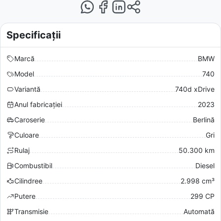
Specificații
Marcă
BMW
Model
740
Variantă
740d xDrive
Anul fabricației
2023
Caroserie
Berlină
Culoare
Gri
Rulaj
50.300 km
Combustibil
Diesel
Cilindree
2.998 cm³
Putere
299 CP
Transmisie
Automată