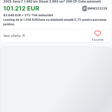
2025
Seria 7
1.682
km
Diesel
2.993
cm³
299
CP
Cutie
automată
101.212
EUR
BMW222228
83.646
EUR +
21
% TVA deductibil
Leasing de la
1.018
EUR/luna
cu dobăndă
anuală
5,7
% pentru persoane
juridice.
Vezi oferta
Favorite