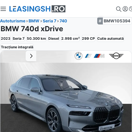
Autoturisme
›
BMW
›
Seria 7
›
740
BMW105394
BMW 740d xDrive
2023
Seria 7
50.300
km
Diesel
2.998
cm³
299
CP
Cutie
automată
Tracțiune
integrală