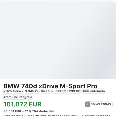
BMW 740d xDrive M-Sport Pro
2025
Seria 7
9.945
km
Diesel
2.993
cm³
299
CP
Cutie
automată
Tracțiune
integrală
101.072
EUR
BMW226045
83.531
EUR +
21
% TVA deductibil
Leasing de la
1.017
EUR/luna
cu dobăndă
anuală
5,7
% pentru persoane