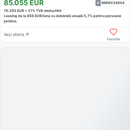
85.055
EUR
BMW234954
70.293
EUR +
21
% TVA deductibil
Leasing de la
856
EUR/luna
cu dobăndă
anuală
5,7
% pentru persoane
juridice.
Vezi oferta
Favorite