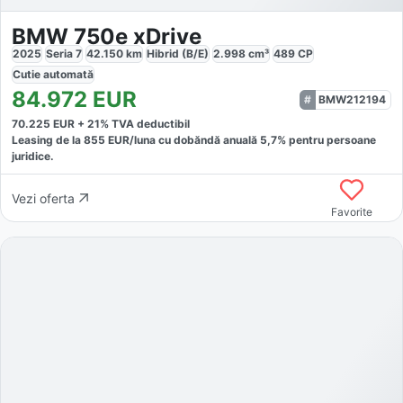
BMW 750e xDrive
2025
Seria 7
42.150
km
Hibrid (B/E)
2.998
cm³
489
CP
Cutie
automată
84.972
EUR
BMW212194
70.225
EUR +
21
% TVA deductibil
Leasing de la
855
EUR/luna
cu dobăndă
anuală
5,7
% pentru persoane
juridice.
Vezi oferta
Favorite