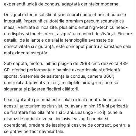
experiență unică de condus, adaptată cerințelor moderne.
Designul exterior sofisticat și interiorul complet finisat cu piele
integrală, împreună cu dotările premium precum scaunele cu
masaj, ventilate și încălzite, plus ambientul high-tech cu head-
up display și touchscreen, asigură un confort desăvârșit. Fiecare
detaliu, de la jantele de aliaj la tehnologiile avansate de
conectivitate și siguranță, este conceput pentru a satisface cele
mai exigente așteptări.
Sub capotă, motorul hibrid plug-in de 2998 cmc dezvoltă 489
CP, oferind performanțe dinamice excepționale și eficiență
sporită. Sistemele de asistență la condus, camera 360°,
controlul adaptiv al vitezei și multiplele airbag-uri sporesc
siguranța și plăcerea fiecărei călătorii.
Leasingul auto pe firmă este soluția ideală pentru finanțarea
acestui autoturism exclusivist, cu avans minim 15% și perioadă
de finanțare flexibilă între 1 și 5 ani. LeasingSH.ro îți pune la
dispoziție opțiuni diverse, inclusiv leasing financiar și
operațional, predare de leasing și cesiune de contract, pentru a
se potrivi perfect nevoilor tale.