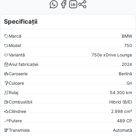
Specificații
Marcă
BMW
Model
750
Variantă
750e xDrive Lounge
Anul fabricației
2024
Caroserie
Berlină
Culoare
Gri
Rulaj
54.300 km
Combustibil
Hibrid (B/E)
Cilindree
2.998 cm³
Putere
489 CP
Transmisie
Automată