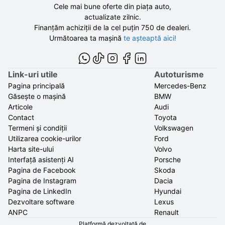
Cele mai bune oferte din piața auto,
actualizate zilnic.
Finanțăm achiziții de la
cel puțin 750 de
dealeri.
Următoarea ta mașină
te așteaptă aici!
Link-uri utile
Autoturisme
Pagina principală
Mercedes-Benz
Găsește o mașină
BMW
Articole
Audi
Contact
Toyota
Termeni și condiții
Volkswagen
Utilizarea cookie-urilor
Ford
Harta site-ului
Volvo
Interfață asistenți AI
Porsche
Pagina de Facebook
Skoda
Pagina de Instagram
Dacia
Pagina de LinkedIn
Hyundai
Dezvoltare software
Lexus
ANPC
Renault
Platformă dezvoltată de