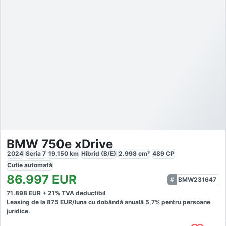
BMW 750e xDrive
2024
Seria 7
19.150
km
Hibrid (B/E)
2.998
cm³
489
CP
Cutie
automată
86.997
EUR
BMW231647
71.898
EUR +
21
% TVA deductibil
Leasing de la
875
EUR/luna
cu dobăndă
anuală
5,7
% pentru persoane
juridice.