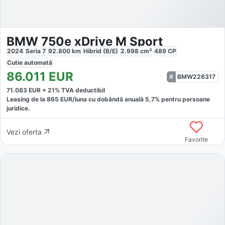
BMW 750e xDrive M Sport
2024
Seria 7
92.800
km
Hibrid (B/E)
2.998
cm³
489
CP
Cutie
automată
86.011
EUR
BMW226317
71.083
EUR +
21
% TVA deductibil
Leasing de la
865
EUR/luna
cu dobăndă
anuală
5,7
% pentru persoane
juridice.
Vezi oferta
Favorite