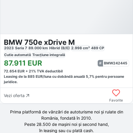
BMW 750e xDrive M
2023
Seria 7
89.000
km
Hibrid (B/E)
2.998
cm³
489
CP
Cutie
automată
Tracțiune
integrală
87.911
EUR
BMW242445
72.654
EUR +
21
% TVA deductibil
Leasing de la
885
EUR/luna
cu dobăndă
anuală
5,7
% pentru persoane
juridice.
Vezi oferta
Favorite
Prima platformă de vânzări de autoturisme noi și rulate din
România, fondată în
2010
.
Peste 28.500 de
mașini noi și second hand,
în leasing sau cu plată cash.