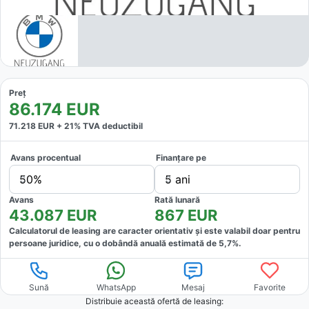
Preț
86.174
EUR
71.218
EUR +
21
% TVA deductibil
Avans procentual
Finanțare pe
50%
5 ani
Avans
Rată lunară
43.087
EUR
867
EUR
Calculatorul de leasing are caracter orientativ și este valabil doar pentru
persoane juridice, cu o dobândă anuală estimată de
5,7
%.
Sună
WhatsApp
Mesaj
Favorite
Distribuie această ofertă
de leasing
: