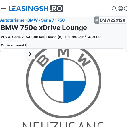
Autoturisme
›
BMW
›
Seria 7
›
750
BMW229128
BMW 750e xDrive Lounge
2024
Seria 7
54.300
km
Hibrid (B/E)
2.998
cm³
489
CP
Cutie
automată