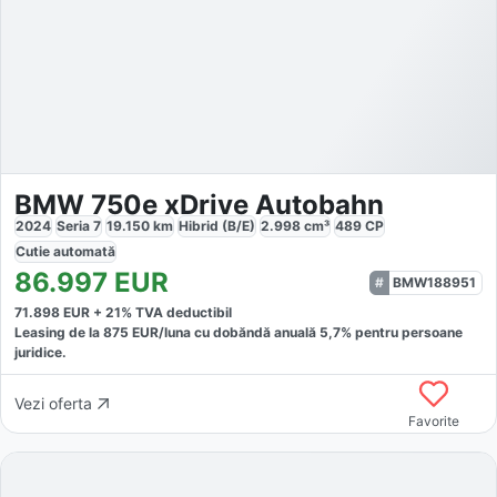
BMW 750e xDrive Autobahn
2024
Seria 7
19.150
km
Hibrid (B/E)
2.998
cm³
489
CP
Cutie
automată
86.997
EUR
BMW188951
71.898
EUR +
21
% TVA deductibil
Leasing de la
875
EUR/luna
cu dobăndă
anuală
5,7
% pentru persoane
juridice.
Vezi oferta
Favorite