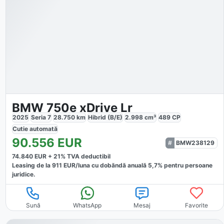
BMW 750e xDrive Lr
2025
Seria 7
28.750
km
Hibrid (B/E)
2.998
cm³
489
CP
Cutie
automată
90.556
EUR
BMW238129
74.840
EUR +
21
% TVA deductibil
Leasing de la
911
EUR/luna
cu dobăndă
anuală
5,7
% pentru persoane
juridice.
Sună
WhatsApp
Mesaj
Favorite