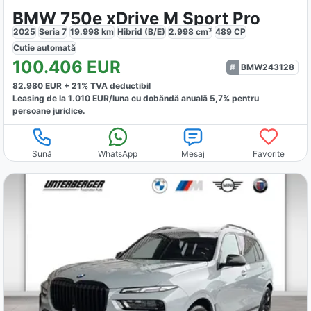
BMW 750e xDrive M Sport Pro
2025
Seria 7
19.998
km
Hibrid (B/E)
2.998
cm³
489
CP
Cutie
automată
100.406
EUR
BMW243128
82.980
EUR +
21
% TVA deductibil
Leasing de la
1.010
EUR/luna
cu dobăndă
anuală
5,7
% pentru
persoane juridice.
Sună
WhatsApp
Mesaj
Favorite