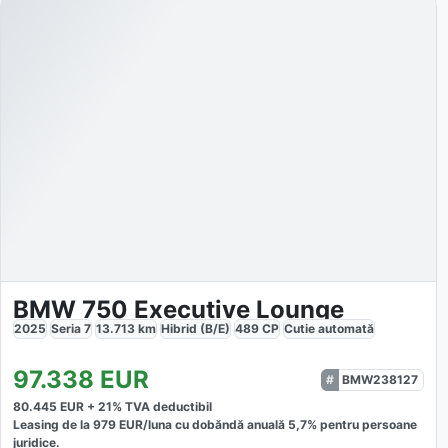
BMW 750 Executive Lounge
2025
Seria 7
13.713
km
Hibrid (B/E)
489
CP
Cutie
automată
97.338
EUR
BMW238127
80.445
EUR +
21
% TVA deductibil
Leasing de la
979
EUR/luna
cu dobăndă
anuală
5,7
% pentru persoane
juridice.