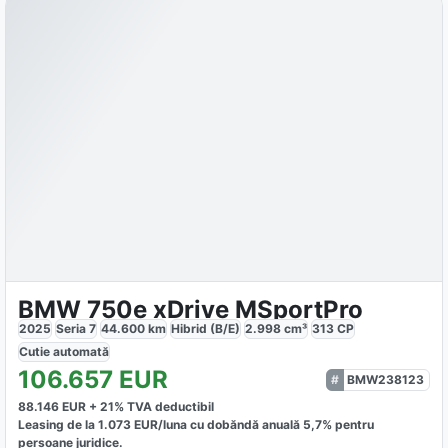
BMW 750e xDrive MSportPro
2025
Seria 7
44.600
km
Hibrid (B/E)
2.998
cm³
313
CP
Cutie
automată
106.657
EUR
BMW238123
88.146
EUR +
21
% TVA deductibil
Leasing de la
1.073
EUR/luna
cu dobăndă
anuală
5,7
% pentru
persoane juridice.