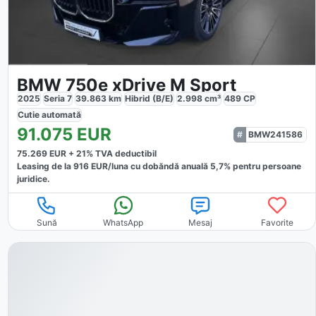
BMW 750e xDrive M Sport
2025
Seria 7
39.863
km
Hibrid (B/E)
2.998
cm³
489
CP
Cutie
automată
91.075
EUR
BMW241586
75.269
EUR +
21
% TVA deductibil
Leasing de la
916
EUR/luna
cu dobăndă
anuală
5,7
% pentru persoane
juridice.
Sună
WhatsApp
Mesaj
Favorite