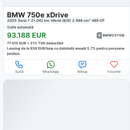
BMW 750e xDrive
2025
Seria 7
21.042
km
Hibrid (B/E)
2.998
cm³
489
CP
Cutie
automată
93.188
EUR
BMW231106
77.015
EUR +
21
% TVA deductibil
Leasing de la
938
EUR/luna
cu dobăndă
anuală
5,7
% pentru persoane
juridice.
Sună
WhatsApp
Mesaj
Favorite