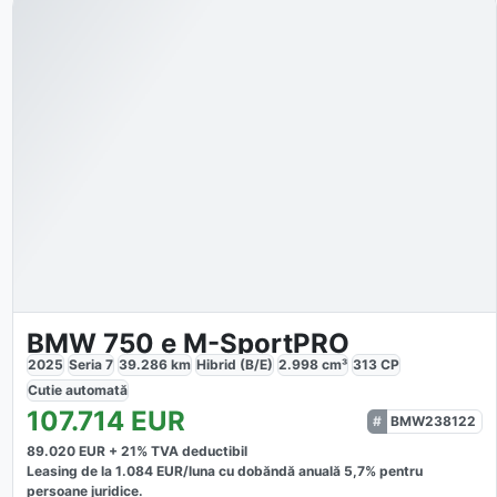
BMW 750 e M-SportPRO
2025
Seria 7
39.286
km
Hibrid (B/E)
2.998
cm³
313
CP
Cutie
automată
107.714
EUR
BMW238122
89.020
EUR +
21
% TVA deductibil
Leasing de la
1.084
EUR/luna
cu dobăndă
anuală
5,7
% pentru
persoane juridice.