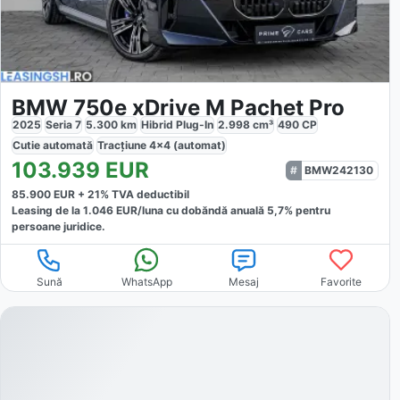
BMW 750e xDrive M Pachet Pro
2025
Seria 7
5.300
km
Hibrid Plug-In
2.998
cm³
490
CP
Cutie
automată
Tracțiune
4x4 (automat)
103.939
EUR
BMW242130
85.900
EUR +
21
% TVA deductibil
Leasing de la
1.046
EUR/luna
cu dobăndă
anuală
5,7
% pentru
persoane juridice.
Sună
WhatsApp
Mesaj
Favorite