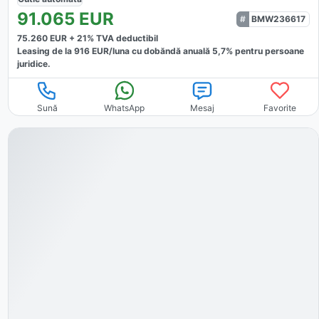
91.065
EUR
BMW236617
75.260
EUR +
21
% TVA deductibil
Leasing de la
916
EUR/luna
cu dobăndă
anuală
5,7
% pentru persoane
juridice.
Sună
WhatsApp
Mesaj
Favorite