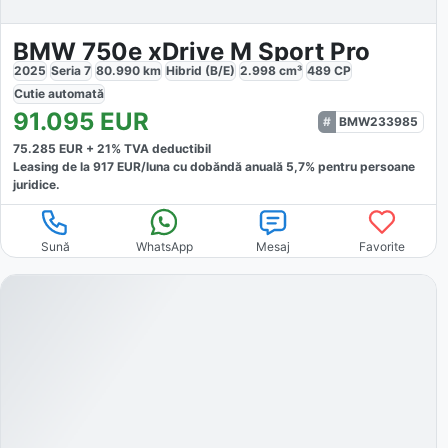
BMW 750e xDrive M Sport Pro
2025
Seria 7
80.990
km
Hibrid (B/E)
2.998
cm³
489
CP
Cutie
automată
91.095
EUR
BMW233985
75.285
EUR +
21
% TVA deductibil
Leasing de la
917
EUR/luna
cu dobăndă
anuală
5,7
% pentru persoane
juridice.
Sună
WhatsApp
Mesaj
Favorite