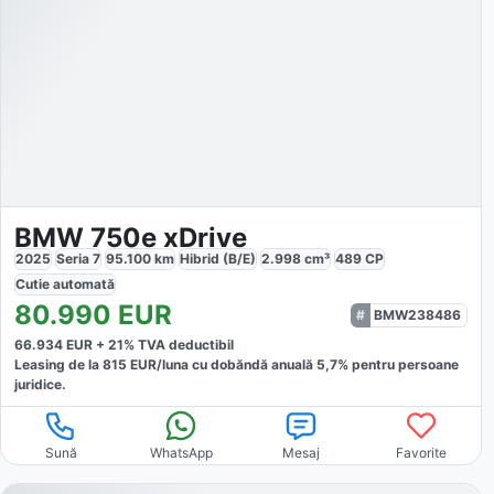
BMW 750e xDrive
2025
Seria 7
95.100
km
Hibrid (B/E)
2.998
cm³
489
CP
Cutie
automată
80.990
EUR
BMW238486
66.934
EUR +
21
% TVA deductibil
Leasing de la
815
EUR/luna
cu dobăndă
anuală
5,7
% pentru persoane
juridice.
Sună
WhatsApp
Mesaj
Favorite