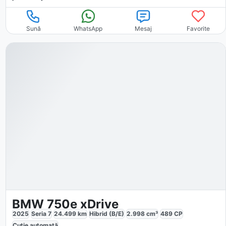
Sună
WhatsApp
Mesaj
Favorite
BMW 750e xDrive
2025
Seria 7
24.499
km
Hibrid (B/E)
2.998
cm³
489
CP
Cutie
automată