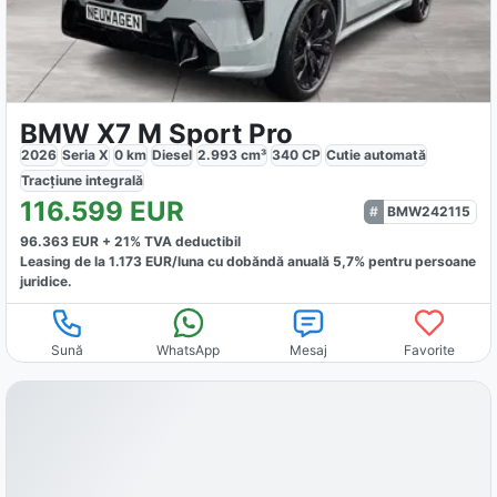
BMW X7 M Sport Pro
2026
Seria X
0
km
Diesel
2.993
cm³
340
CP
Cutie
automată
Tracțiune
integrală
116.599
EUR
BMW242115
96.363
EUR +
21
% TVA deductibil
Leasing de la
1.173
EUR/luna
cu dobăndă
anuală
5,7
% pentru persoane
juridice.
Sună
WhatsApp
Mesaj
Favorite