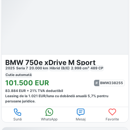
BMW 750e xDrive M Sport
2025
Seria 7
20.000
km
Hibrid (B/E)
2.998
cm³
489
CP
Cutie
automată
101.500
EUR
BMW238255
83.884
EUR +
21
% TVA deductibil
Leasing de la
1.021
EUR/luna
cu dobăndă
anuală
5,7
% pentru
persoane juridice.
Sună
WhatsApp
Mesaj
Favorite