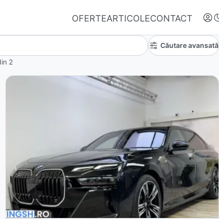
OFERTE
ARTICOLE
CONTACT
Căutare avansată
in
2
Autentifică-te
Nu ai oferte favorite