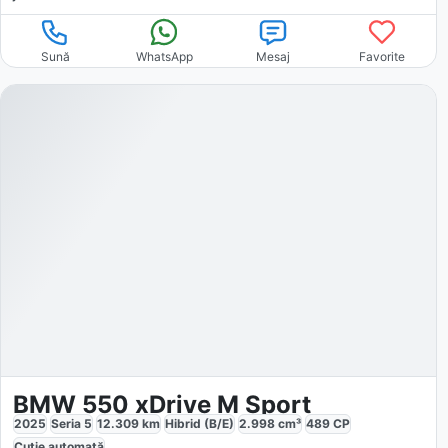
Sună
WhatsApp
Mesaj
Favorite
BMW 550 xDrive M Sport
2025
Seria 5
12.309
km
Hibrid (B/E)
2.998
cm³
489
CP
Cutie
automată