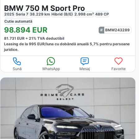
BMW 750 M Sport Pro
2025
Seria 7
38.229
km
Hibrid (B/E)
2.998
cm³
489
CP
Cutie
automată
98.894
EUR
BMW243289
81.731
EUR +
21
% TVA deductibil
Leasing de la
995
EUR/luna
cu dobăndă
anuală
5,7
% pentru persoane
juridice.
Sună
WhatsApp
Mesaj
Favorite