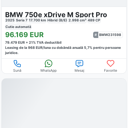
BMW 750e xDrive M Sport Pro
2025
Seria 7
17.700
km
Hibrid (B/E)
2.998
cm³
489
CP
Cutie
automată
96.169
EUR
BMW231598
79.479
EUR +
21
% TVA deductibil
Leasing de la
968
EUR/luna
cu dobăndă
anuală
5,7
% pentru persoane
juridice.
Sună
WhatsApp
Mesaj
Favorite