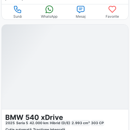
Sună
WhatsApp
Mesaj
Favorite
BMW 540 xDrive
2025
Seria 5
42.000
km
Hibrid (D/E)
2.993
cm³
303
CP
Cutie
automată
Tracțiune
integrală