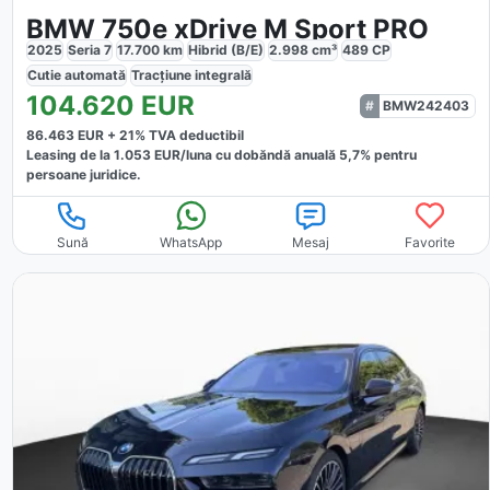
BMW 750e xDrive M Sport PRO
2025
Seria 7
17.700
km
Hibrid (B/E)
2.998
cm³
489
CP
Cutie
automată
Tracțiune
integrală
104.620
EUR
BMW242403
86.463
EUR +
21
% TVA deductibil
Leasing de la
1.053
EUR/luna
cu dobăndă
anuală
5,7
% pentru
persoane juridice.
Sună
WhatsApp
Mesaj
Favorite