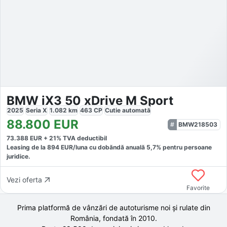
BMW iX3 50 xDrive M Sport
2025
Seria X
1.082
km
463
CP
Cutie
automată
88.800
EUR
BMW218503
73.388
EUR +
21
% TVA deductibil
Leasing de la
894
EUR/luna
cu dobăndă
anuală
5,7
% pentru persoane
juridice.
Vezi oferta
Favorite
Prima platformă de vânzări de autoturisme noi și rulate din
România, fondată în
2010
.