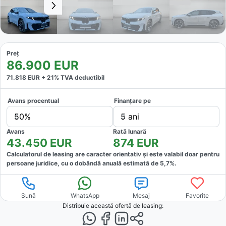
Preț
86.900
EUR
71.818
EUR +
21
% TVA deductibil
Avans procentual
Finanțare pe
50%
5 ani
Avans
Rată lunară
43.450
EUR
874
EUR
Calculatorul de leasing are caracter orientativ și este valabil doar pentru
persoane juridice, cu o dobândă anuală estimată de
5,7
%.
Sună
WhatsApp
Mesaj
Favorite
Distribuie această ofertă
de leasing
: