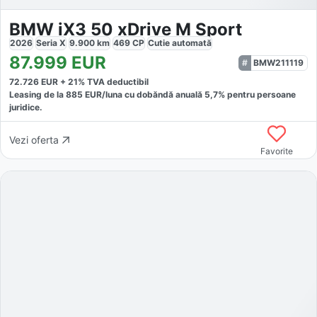
BMW iX3 50 xDrive M Sport
2026
Seria X
9.900
km
469
CP
Cutie
automată
87.999
EUR
BMW211119
72.726
EUR +
21
% TVA deductibil
Leasing de la
885
EUR/luna
cu dobăndă
anuală
5,7
% pentru persoane
juridice.
Vezi oferta
Favorite