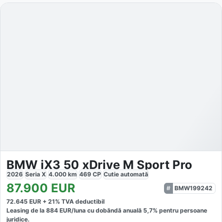
BMW iX3 50 xDrive M Sport Pro
2026
Seria X
4.000
km
469
CP
Cutie
automată
87.900
EUR
BMW199242
72.645
EUR +
21
% TVA deductibil
Leasing de la
884
EUR/luna
cu dobăndă
anuală
5,7
% pentru persoane
juridice.