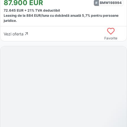
87.900
EUR
BMW198994
72.645
EUR +
21
% TVA deductibil
Leasing de la
884
EUR/luna
cu dobăndă
anuală
5,7
% pentru persoane
juridice.
Vezi oferta
Favorite