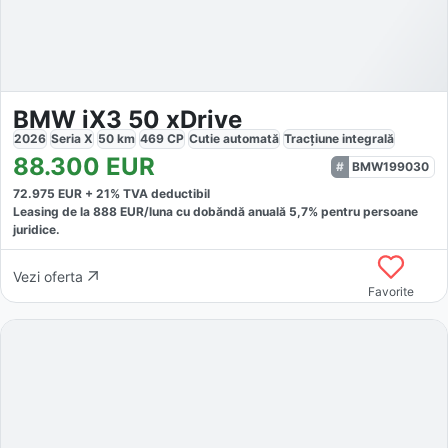
BMW iX3 50 xDrive
2026
Seria X
50
km
469
CP
Cutie
automată
Tracțiune
integrală
88.300
EUR
BMW199030
72.975
EUR +
21
% TVA deductibil
Leasing de la
888
EUR/luna
cu dobăndă
anuală
5,7
% pentru persoane
juridice.
Vezi oferta
Favorite