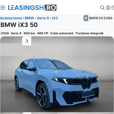
Autoturisme
›
BMW
›
Seria X
›
iX3
BMW203386
BMW iX3 50
2026
Seria X
800
km
469
CP
Cutie
automată
Tracțiune
integrală