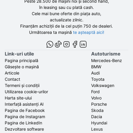
Peste 28.500 de
mașini noi și second hand,
în leasing sau cu plată cash.
Cele mai bune oferte din piața auto,
actualizate zilnic.
Finanțăm achiziții de la
cel puțin 750 de
dealeri.
Următoarea ta mașină
te așteaptă aici!
Link-uri utile
Autoturisme
Pagina principală
Mercedes-Benz
Găsește o mașină
BMW
Articole
Audi
Contact
Toyota
Termeni și condiții
Volkswagen
Utilizarea cookie-urilor
Ford
Harta site-ului
Volvo
Interfață asistenți AI
Porsche
Pagina de Facebook
Skoda
Pagina de Instagram
Dacia
Pagina de LinkedIn
Hyundai
Dezvoltare software
Lexus