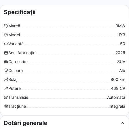
Specificații
Marcă
BMW
Model
iX3
Variantă
50
Anul fabricației
2026
Caroserie
SUV
Culoare
Alb
Rulaj
800 km
Putere
469 CP
Transmisie
Automată
Tracțiune
Integrală
Dotări generale