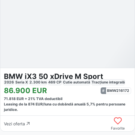
BMW iX3 50 xDrive M Sport
2026
Seria X
2.300
km
469
CP
Cutie
automată
Tracțiune
integrală
86.900
EUR
BMW216172
71.818
EUR +
21
% TVA deductibil
Leasing de la
874
EUR/luna
cu dobăndă
anuală
5,7
% pentru persoane
juridice.
Vezi oferta
Favorite