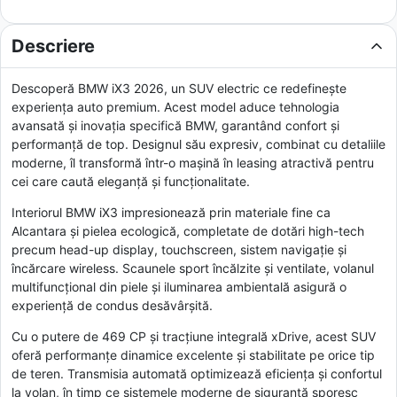
Descriere
Descoperă BMW iX3 2026, un SUV electric ce redefinește
experiența auto premium. Acest model aduce tehnologia
avansată și inovația specifică BMW, garantând confort și
performanță de top. Designul său expresiv, combinat cu detaliile
moderne, îl transformă într-o mașină în leasing atractivă pentru
cei care caută eleganţă și funcționalitate.
Interiorul BMW iX3 impresionează prin materiale fine ca
Alcantara și pielea ecologică, completate de dotări high-tech
precum head-up display, touchscreen, sistem navigație și
încărcare wireless. Scaunele sport încălzite și ventilate, volanul
multifuncțional din piele și iluminarea ambientală asigură o
experiență de condus desăvârșită.
Cu o putere de 469 CP și tracțiune integrală xDrive, acest SUV
oferă performanțe dinamice excelente și stabilitate pe orice tip
de teren. Transmisia automată optimizează eficiența și confortul
la volan, în timp ce sistemele moderne de siguranță sporesc