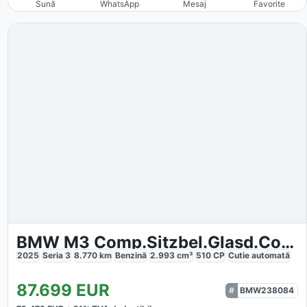
Sună
WhatsApp
Mesaj
Favorite
BMW M3 Comp.Sitzbel.Glasd.Compound Alcant-Lenkr.20
2025
Seria 3
8.770
km
Benzină
2.993
cm³
510
CP
Cutie
automată
87.699
EUR
BMW238084