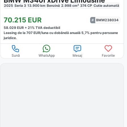
BMW M340i xDrive Limousine
2025
Seria 3
13.900
km
Benzină
2.998
cm³
374
CP
Cutie
automată
70.215
EUR
BMW238034
58.029
EUR +
21
% TVA deductibil
Leasing de la
707
EUR/luna
cu dobăndă
anuală
5,7
% pentru persoane
juridice.
Sună
WhatsApp
Mesaj
Favorite