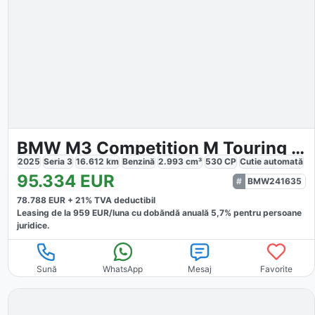
BMW M3 Competition M Touring xDrive
2025
Seria 3
16.612
km
Benzină
2.993
cm³
530
CP
Cutie
automată
95.334
EUR
BMW241635
78.788
EUR +
21
% TVA deductibil
Leasing de la
959
EUR/luna
cu dobăndă
anuală
5,7
% pentru persoane
juridice.
Sună
WhatsApp
Mesaj
Favorite