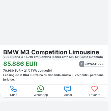
BMW M3 Competition Limousine
2025
Seria 3
17.719
km
Benzină
2.993
cm³
510
CP
Cutie
automată
85.886
EUR
BMW241923
70.980
EUR +
21
% TVA deductibil
Leasing de la
864
EUR/luna
cu dobăndă
anuală
5,7
% pentru persoane
juridice.
Sună
WhatsApp
Mesaj
Favorite