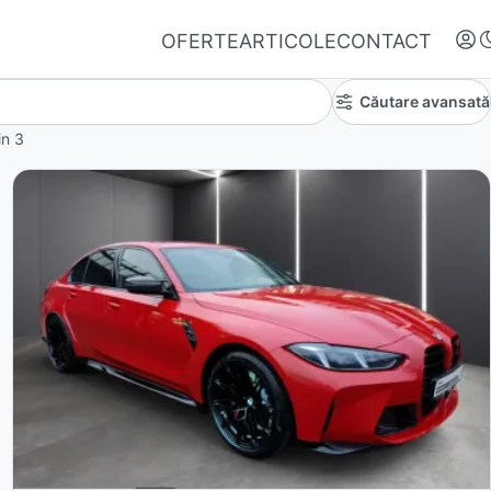
OFERTE
ARTICOLE
CONTACT
Căutare avansată
in
3
Autentifică-te
Nu ai oferte favorite