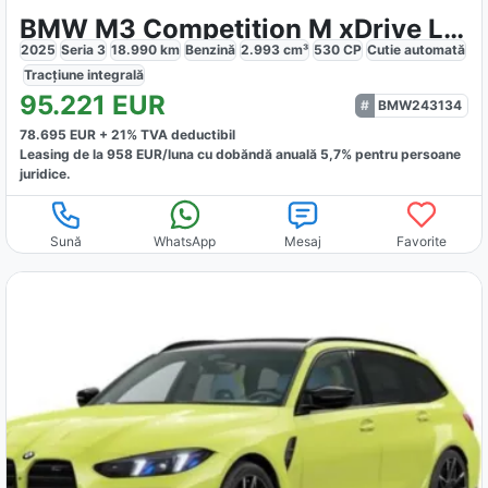
BMW M3 Competition M xDrive Limousine
2025
Seria 3
18.990
km
Benzină
2.993
cm³
530
CP
Cutie
automată
Tracțiune
integrală
95.221
EUR
BMW243134
78.695
EUR +
21
% TVA deductibil
Leasing de la
958
EUR/luna
cu dobăndă
anuală
5,7
% pentru persoane
juridice.
Sună
WhatsApp
Mesaj
Favorite