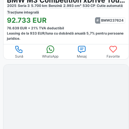
BMW M3 Competition xDrive Touring
2025
Seria 3
5.700
km
Benzină
2.993
cm³
530
CP
Cutie
automată
Tracțiune
integrală
92.733
EUR
BMW237624
76.639
EUR +
21
% TVA deductibil
Leasing de la
933
EUR/luna
cu dobăndă
anuală
5,7
% pentru persoane
juridice.
Sună
WhatsApp
Mesaj
Favorite