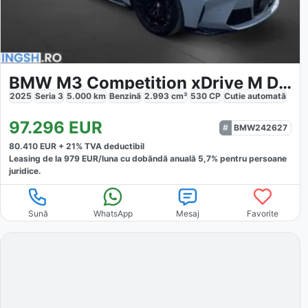
BMW M3 Competition xDrive M Drivers Package Carbon H K 360 DAPro
2025
Seria 3
5.000
km
Benzină
2.993
cm³
530
CP
Cutie
automată
97.296
EUR
BMW242627
80.410
EUR +
21
% TVA deductibil
Leasing de la
979
EUR/luna
cu dobăndă
anuală
5,7
% pentru persoane
juridice.
Sună
WhatsApp
Mesaj
Favorite