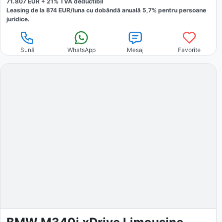
71.807
EUR +
21
% TVA deductibil
Leasing de la
874
EUR/luna
cu dobăndă
anuală
5,7
% pentru persoane
juridice.
Sună
WhatsApp
Mesaj
Favorite