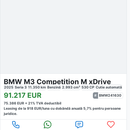
BMW M3 Competition M xDrive
2025
Seria 3
11.350
km
Benzină
2.993
cm³
530
CP
Cutie
automată
91.217
EUR
BMW241630
75.386
EUR +
21
% TVA deductibil
Leasing de la
918
EUR/luna
cu dobăndă
anuală
5,7
% pentru persoane
juridice.