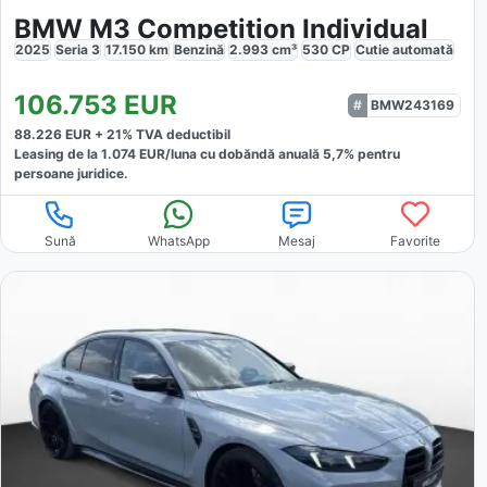
BMW M3 Competition Individual
2025
Seria 3
17.150
km
Benzină
2.993
cm³
530
CP
Cutie
automată
106.753
EUR
BMW243169
88.226
EUR +
21
% TVA deductibil
Leasing de la
1.074
EUR/luna
cu dobăndă
anuală
5,7
% pentru
persoane juridice.
Sună
WhatsApp
Mesaj
Favorite