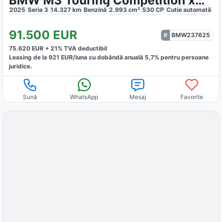
BMW M3 Touring Competition xDrive
2025
Seria 3
14.327
km
Benzină
2.993
cm³
530
CP
Cutie
automată
91.500
EUR
BMW237625
75.620
EUR +
21
% TVA deductibil
Leasing de la
921
EUR/luna
cu dobăndă
anuală
5,7
% pentru persoane
juridice.
Sună
WhatsApp
Mesaj
Favorite