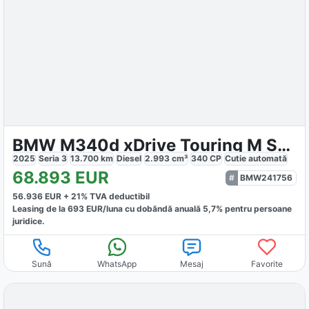
BMW M340d xDrive Touring M Sport Pro
2025
Seria 3
13.700
km
Diesel
2.993
cm³
340
CP
Cutie
automată
68.893
EUR
BMW241756
56.936
EUR +
21
% TVA deductibil
Leasing de la
693
EUR/luna
cu dobăndă
anuală
5,7
% pentru persoane
juridice.
Sună
WhatsApp
Mesaj
Favorite