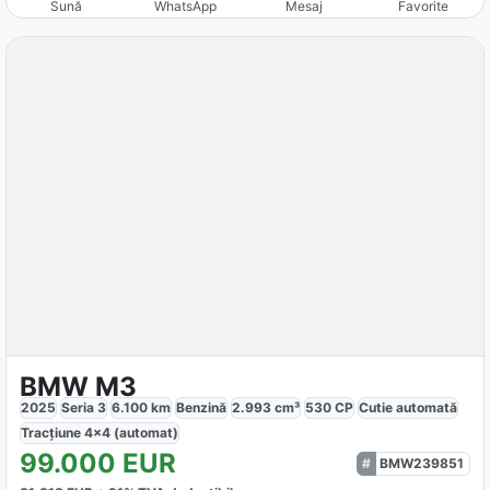
Sună
WhatsApp
Mesaj
Favorite
BMW M3
2025
Seria 3
6.100
km
Benzină
2.993
cm³
530
CP
Cutie
automată
Tracțiune
4x4 (automat)
99.000
EUR
BMW239851