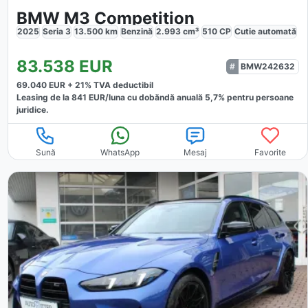
BMW M3 Competition
2025
Seria 3
13.500
km
Benzină
2.993
cm³
510
CP
Cutie
automată
83.538
EUR
BMW242632
69.040
EUR +
21
% TVA deductibil
Leasing de la
841
EUR/luna
cu dobăndă
anuală
5,7
% pentru persoane
juridice.
Sună
WhatsApp
Mesaj
Favorite