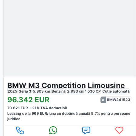
BMW M3 Competition Limousine
2025
Seria 3
5.803
km
Benzină
2.993
cm³
530
CP
Cutie
automată
96.342
EUR
BMW241523
79.621
EUR +
21
% TVA deductibil
Leasing de la
969
EUR/luna
cu dobăndă
anuală
5,7
% pentru persoane
juridice.