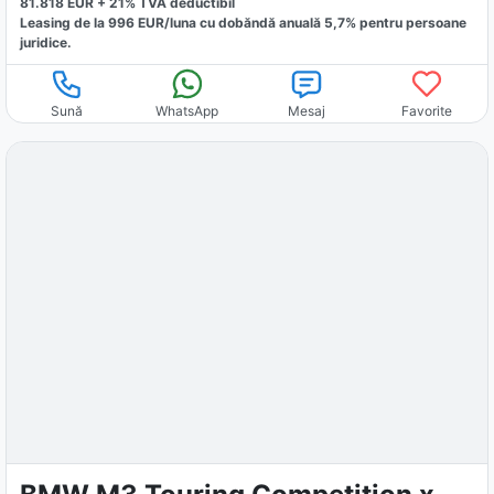
81.818
EUR +
21
% TVA deductibil
Leasing de la
996
EUR/luna
cu dobăndă
anuală
5,7
% pentru persoane
juridice.
Sună
WhatsApp
Mesaj
Favorite