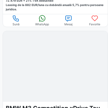
72.479
EUR +
21
% TVA deductibil
Leasing de la
882
EUR/luna
cu dobăndă
anuală
5,7
% pentru persoane
juridice.
Sună
WhatsApp
Mesaj
Favorite