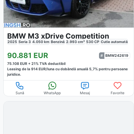
BMW M3 xDrive Competition
2025
Seria 3
4.050
km
Benzină
2.993
cm³
530
CP
Cutie
automată
90.881
EUR
BMW242619
75.108
EUR +
21
% TVA deductibil
Leasing de la
914
EUR/luna
cu dobăndă
anuală
5,7
% pentru persoane
juridice.
Sună
WhatsApp
Mesaj
Favorite