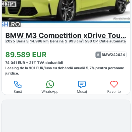
BMW M3 Competition xDrive Touring
2025
Seria 3
14.998
km
Benzină
2.993
cm³
530
CP
Cutie
automată
89.589
EUR
BMW242624
74.041
EUR +
21
% TVA deductibil
Leasing de la
901
EUR/luna
cu dobăndă
anuală
5,7
% pentru persoane
juridice.
Sună
WhatsApp
Mesaj
Favorite