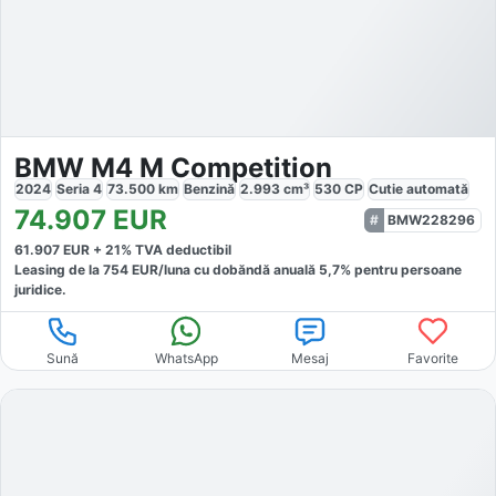
BMW M4 M Competition
2024
Seria 4
73.500
km
Benzină
2.993
cm³
530
CP
Cutie
automată
74.907
EUR
BMW228296
61.907
EUR +
21
% TVA deductibil
Leasing de la
754
EUR/luna
cu dobăndă
anuală
5,7
% pentru persoane
juridice.
Sună
WhatsApp
Mesaj
Favorite