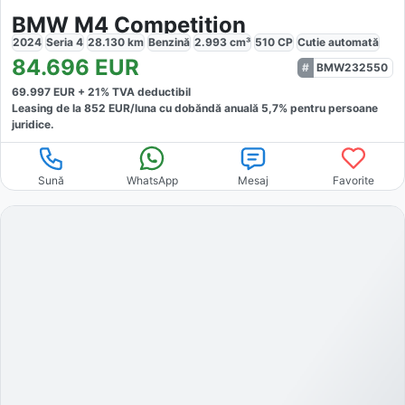
BMW M4 Competition
2024
Seria 4
28.130
km
Benzină
2.993
cm³
510
CP
Cutie
automată
84.696
EUR
BMW232550
69.997
EUR +
21
% TVA deductibil
Leasing de la
852
EUR/luna
cu dobăndă
anuală
5,7
% pentru persoane
juridice.
Sună
WhatsApp
Mesaj
Favorite