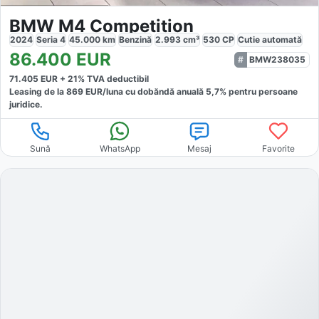
BMW M4 Competition
2024
Seria 4
45.000
km
Benzină
2.993
cm³
530
CP
Cutie
automată
86.400
EUR
BMW238035
71.405
EUR +
21
% TVA deductibil
Leasing de la
869
EUR/luna
cu dobăndă
anuală
5,7
% pentru persoane
juridice.
Sună
WhatsApp
Mesaj
Favorite