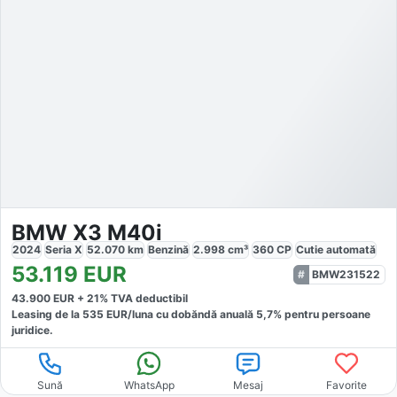
BMW X3 M40i
2024
Seria X
52.070
km
Benzină
2.998
cm³
360
CP
Cutie
automată
53.119
EUR
BMW231522
43.900
EUR +
21
% TVA deductibil
Leasing de la
535
EUR/luna
cu dobăndă
anuală
5,7
% pentru persoane
juridice.
Sună
WhatsApp
Mesaj
Favorite