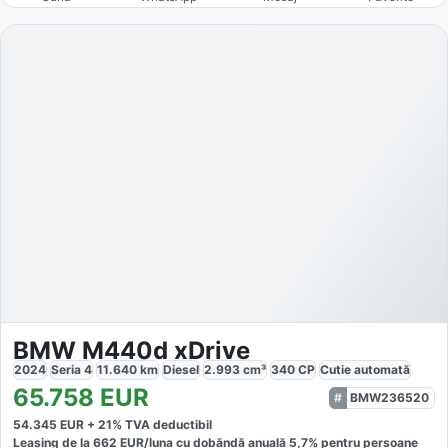
BMW M440d xDrive
2024
Seria 4
11.640
km
Diesel
2.993
cm³
340
CP
Cutie
automată
65.758
EUR
BMW236520
54.345
EUR +
21
% TVA deductibil
Leasing de la
662
EUR/luna
cu dobăndă
anuală
5,7
% pentru persoane