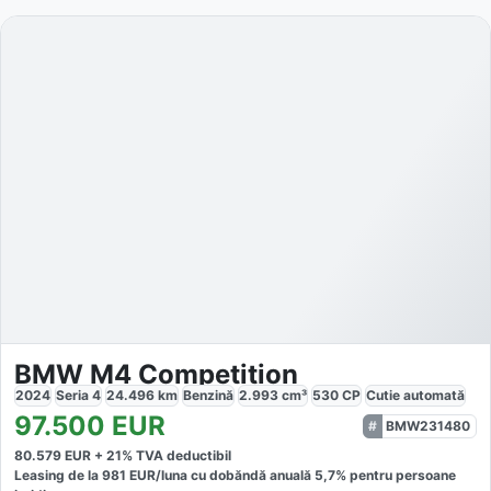
BMW M4 Competition
2024
Seria 4
24.496
km
Benzină
2.993
cm³
530
CP
Cutie
automată
97.500
EUR
BMW231480
80.579
EUR +
21
% TVA deductibil
Leasing de la
981
EUR/luna
cu dobăndă
anuală
5,7
% pentru persoane