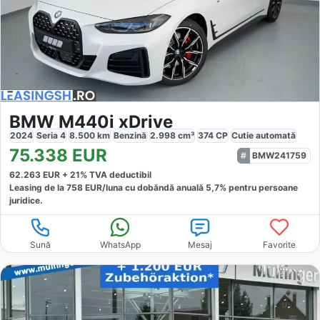
BMW M440i xDrive
2024
Seria 4
8.500
km
Benzină
2.998
cm³
374
CP
Cutie
automată
75.338
EUR
BMW241759
62.263
EUR +
21
% TVA deductibil
Leasing de la
758
EUR/luna
cu dobăndă
anuală
5,7
% pentru persoane
juridice.
Sună
WhatsApp
Mesaj
Favorite