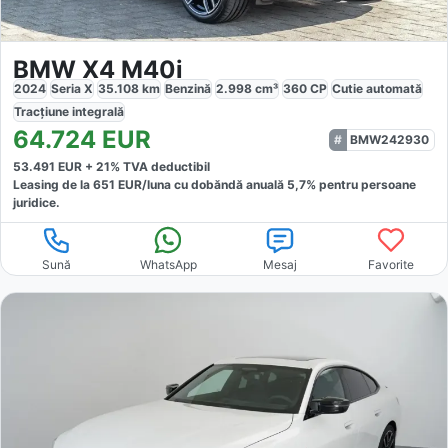
BMW X4 M40i
2024
Seria X
35.108
km
Benzină
2.998
cm³
360
CP
Cutie
automată
Tracțiune
integrală
64.724
EUR
BMW242930
53.491
EUR +
21
% TVA deductibil
Leasing de la
651
EUR/luna
cu dobăndă
anuală
5,7
% pentru persoane
juridice.
Sună
WhatsApp
Mesaj
Favorite