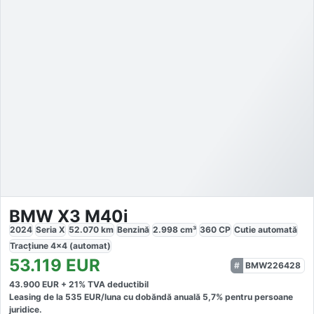
BMW X3 M40i
2024
Seria X
52.070
km
Benzină
2.998
cm³
360
CP
Cutie
automată
Tracțiune
4x4 (automat)
53.119
EUR
BMW226428
43.900
EUR +
21
% TVA deductibil
Leasing de la
535
EUR/luna
cu dobăndă
anuală
5,7
% pentru persoane
juridice.