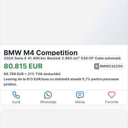
BMW M4 Competition
2024
Seria 4
41.400
km
Benzină
2.993
cm³
530
CP
Cutie
automată
80.815
EUR
BMW232250
66.789
EUR +
21
% TVA deductibil
Leasing de la
813
EUR/luna
cu dobăndă
anuală
5,7
% pentru persoane
juridice.
Sună
WhatsApp
Mesaj
Favorite