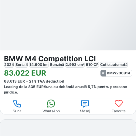
BMW M4 Competition LCI
2024
Seria 4
14.900
km
Benzină
2.993
cm³
510
CP
Cutie
automată
83.022
EUR
BMW236914
68.613
EUR +
21
% TVA deductibil
Leasing de la
835
EUR/luna
cu dobăndă
anuală
5,7
% pentru persoane
juridice.
Sună
WhatsApp
Mesaj
Favorite