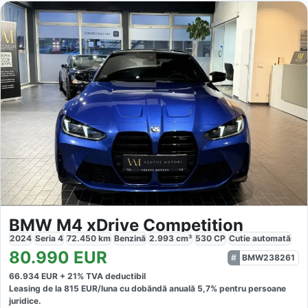
BMW M4 xDrive Competition
2024
Seria 4
72.450
km
Benzină
2.993
cm³
530
CP
Cutie
automată
80.990
EUR
BMW238261
66.934
EUR +
21
% TVA deductibil
Leasing de la
815
EUR/luna
cu dobăndă
anuală
5,7
% pentru persoane
juridice.