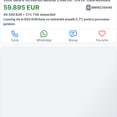
2024
Seria 4
43.996
km
Benzină
2.998
cm³
374
CP
Cutie
automată
59.895
EUR
BMW236446
49.500
EUR +
21
% TVA deductibil
Leasing de la
603
EUR/luna
cu dobăndă
anuală
5,7
% pentru persoane
juridice.
Sună
WhatsApp
Mesaj
Favorite