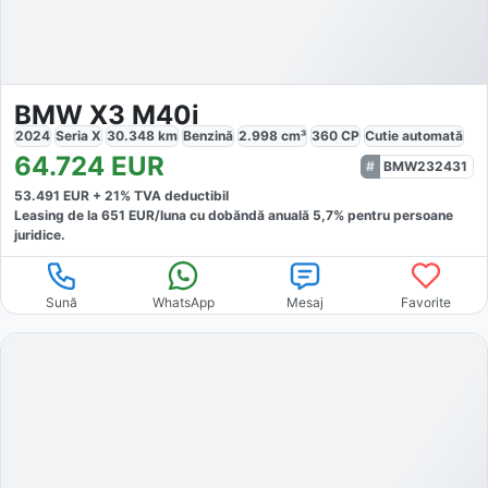
BMW X3 M40i
2024
Seria X
30.348
km
Benzină
2.998
cm³
360
CP
Cutie
automată
64.724
EUR
BMW232431
53.491
EUR +
21
% TVA deductibil
Leasing de la
651
EUR/luna
cu dobăndă
anuală
5,7
% pentru persoane
juridice.
Sună
WhatsApp
Mesaj
Favorite