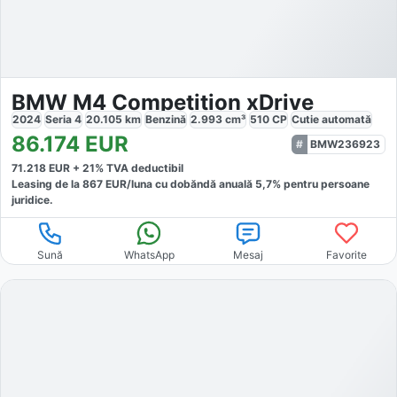
BMW M4 Competition xDrive
2024
Seria 4
20.105
km
Benzină
2.993
cm³
510
CP
Cutie
automată
86.174
EUR
BMW236923
71.218
EUR +
21
% TVA deductibil
Leasing de la
867
EUR/luna
cu dobăndă
anuală
5,7
% pentru persoane
juridice.
Sună
WhatsApp
Mesaj
Favorite