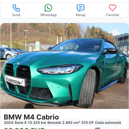
Sună
WhatsApp
Mesaj
Favorite
BMW M4 Cabrio
2024
Seria 4
13.325
km
Benzină
2.993
cm³
510
CP
Cutie
automată