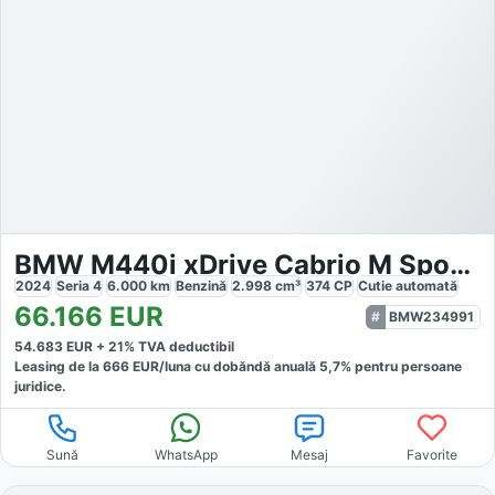
BMW M440i xDrive Cabrio M Sport Pro
2024
Seria 4
6.000
km
Benzină
2.998
cm³
374
CP
Cutie
automată
66.166
EUR
BMW234991
54.683
EUR +
21
% TVA deductibil
Leasing de la
666
EUR/luna
cu dobăndă
anuală
5,7
% pentru persoane
juridice.
Sună
WhatsApp
Mesaj
Favorite