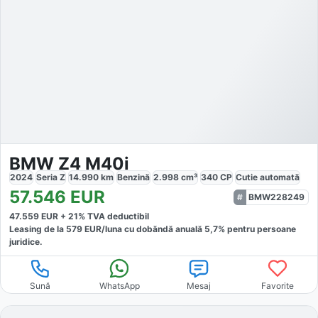
BMW Z4 M40i
2024
Seria Z
14.990
km
Benzină
2.998
cm³
340
CP
Cutie
automată
57.546
EUR
BMW228249
47.559
EUR +
21
% TVA deductibil
Leasing de la
579
EUR/luna
cu dobăndă
anuală
5,7
% pentru persoane
juridice.
Sună
WhatsApp
Mesaj
Favorite