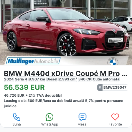
BMW M440d xDrive Coupé M Pro HUD ACC Glasdach 19"
2024
Seria 4
8.907
km
Diesel
2.993
cm³
340
CP
Cutie
automată
56.539
EUR
BMW239047
46.726
EUR +
21
% TVA deductibil
Leasing de la
569
EUR/luna
cu dobăndă
anuală
5,7
% pentru persoane
juridice.
Sună
WhatsApp
Mesaj
Favorite