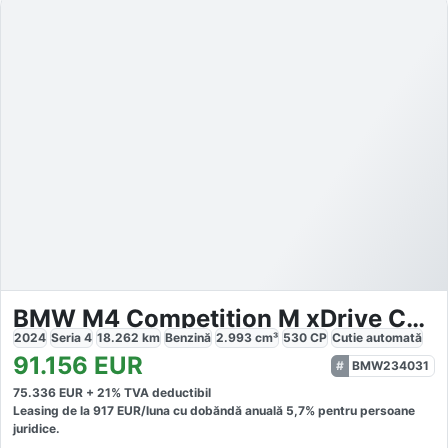
BMW M4 Competition M xDrive Coupé
2024
Seria 4
18.262
km
Benzină
2.993
cm³
530
CP
Cutie
automată
91.156
EUR
BMW234031
75.336
EUR +
21
% TVA deductibil
Leasing de la
917
EUR/luna
cu dobăndă
anuală
5,7
% pentru persoane
juridice.