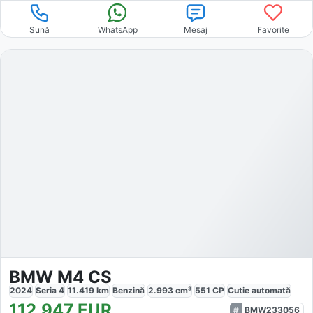
Sună
WhatsApp
Mesaj
Favorite
BMW M4 CS
2024
Seria 4
11.419
km
Benzină
2.993
cm³
551
CP
Cutie
automată
112.947
EUR
BMW233056