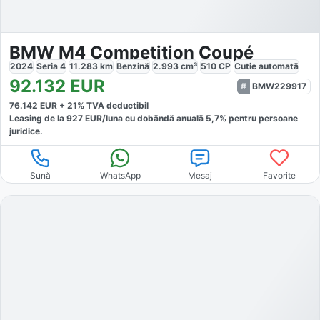
BMW M4 Competition Coupé
2024
Seria 4
11.283
km
Benzină
2.993
cm³
510
CP
Cutie
automată
92.132
EUR
BMW229917
76.142
EUR +
21
% TVA deductibil
Leasing de la
927
EUR/luna
cu dobăndă
anuală
5,7
% pentru persoane
juridice.
Sună
WhatsApp
Mesaj
Favorite