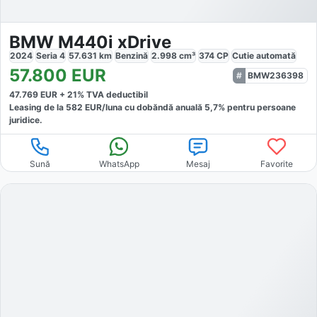
BMW M440i xDrive
2024
Seria 4
57.631
km
Benzină
2.998
cm³
374
CP
Cutie
automată
57.800
EUR
BMW236398
47.769
EUR +
21
% TVA deductibil
Leasing de la
582
EUR/luna
cu dobăndă
anuală
5,7
% pentru persoane
juridice.
Sună
WhatsApp
Mesaj
Favorite