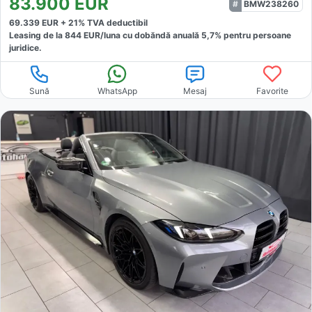
83.900
EUR
BMW238260
69.339
EUR +
21
% TVA deductibil
Leasing de la
844
EUR/luna
cu dobăndă
anuală
5,7
% pentru persoane
juridice.
Sună
WhatsApp
Mesaj
Favorite