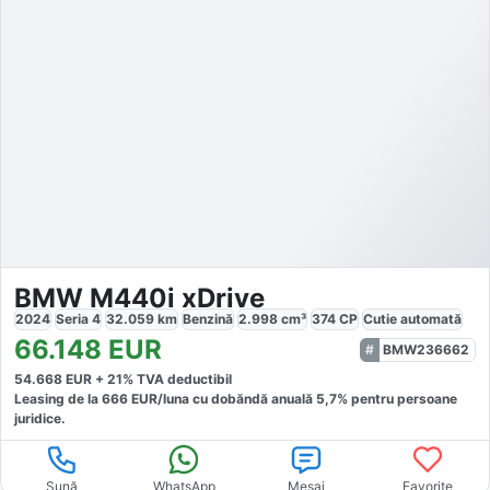
BMW M440i xDrive
2024
Seria 4
32.059
km
Benzină
2.998
cm³
374
CP
Cutie
automată
66.148
EUR
BMW236662
54.668
EUR +
21
% TVA deductibil
Leasing de la
666
EUR/luna
cu dobăndă
anuală
5,7
% pentru persoane
juridice.
Sună
WhatsApp
Mesaj
Favorite