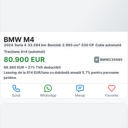
BMW M4
2024
Seria 4
33.284
km
Benzină
2.993
cm³
530
CP
Cutie
automată
Tracțiune
4x4 (automat)
80.900
EUR
BMW235685
66.860
EUR +
21
% TVA deductibil
Leasing de la
814
EUR/luna
cu dobăndă
anuală
5,7
% pentru persoane
juridice.
Sună
WhatsApp
Mesaj
Favorite