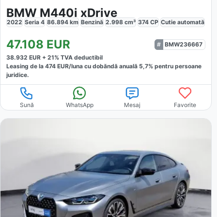
BMW M440i xDrive
2022
Seria 4
86.894
km
Benzină
2.998
cm³
374
CP
Cutie
automată
47.108
EUR
BMW236667
38.932
EUR +
21
% TVA deductibil
Leasing de la
474
EUR/luna
cu dobăndă
anuală
5,7
% pentru persoane
juridice.
Sună
WhatsApp
Mesaj
Favorite