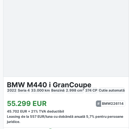
BMW M440 i GranCoupe
2022
Seria 4
33.000
km
Benzină
2.998
cm³
374
CP
Cutie
automată
55.299
EUR
BMW226114
45.702
EUR +
21
% TVA deductibil
Leasing de la
557
EUR/luna
cu dobăndă
anuală
5,7
% pentru persoane
juridice.