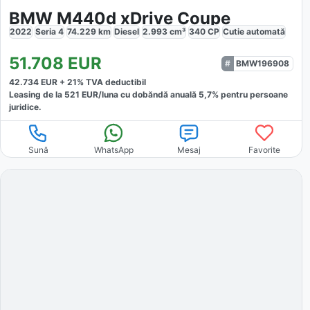
BMW M440d xDrive Coupe
2022
Seria 4
74.229
km
Diesel
2.993
cm³
340
CP
Cutie
automată
51.708
EUR
BMW196908
42.734
EUR +
21
% TVA deductibil
Leasing de la
521
EUR/luna
cu dobăndă
anuală
5,7
% pentru persoane
juridice.
Sună
WhatsApp
Mesaj
Favorite