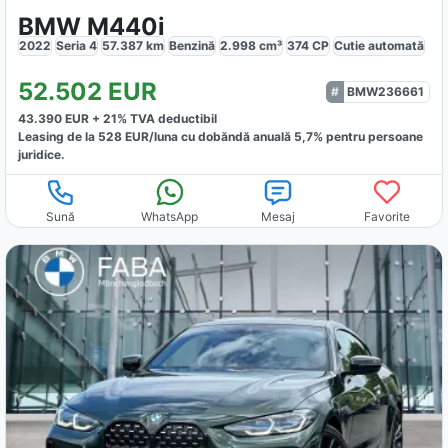
BMW M440i
2022
Seria 4
57.387
km
Benzină
2.998
cm³
374
CP
Cutie
automată
52.502
EUR
BMW236661
43.390
EUR +
21
% TVA deductibil
Leasing de la
528
EUR/luna
cu dobăndă
anuală
5,7
% pentru persoane
juridice.
Sună
WhatsApp
Mesaj
Favorite