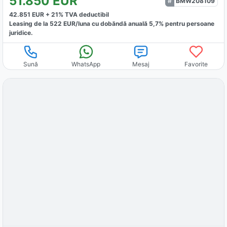
51.850
EUR
BMW208109
42.851
EUR +
21
% TVA deductibil
Leasing de la
522
EUR/luna
cu dobăndă
anuală
5,7
% pentru persoane
juridice.
Sună
WhatsApp
Mesaj
Favorite