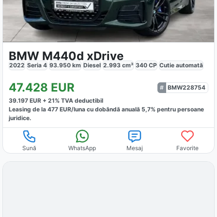
BMW M440d xDrive
2022
Seria 4
93.950
km
Diesel
2.993
cm³
340
CP
Cutie
automată
47.428
EUR
BMW228754
39.197
EUR +
21
% TVA deductibil
Leasing de la
477
EUR/luna
cu dobăndă
anuală
5,7
% pentru persoane
juridice.
Sună
WhatsApp
Mesaj
Favorite