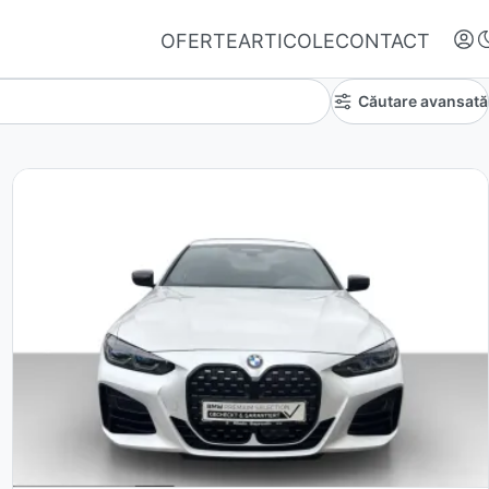
OFERTE
ARTICOLE
CONTACT
Căutare avansată
Autentifică-te
Nu ai oferte favorite