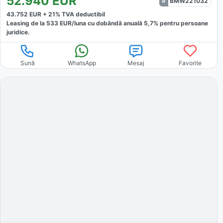
52.940
EUR
BMW221032
43.752
EUR +
21
% TVA deductibil
Leasing de la
533
EUR/luna
cu dobăndă
anuală
5,7
% pentru persoane
juridice.
Sună
WhatsApp
Mesaj
Favorite