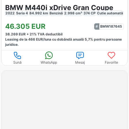
BMW M440i xDrive Gran Coupe
2022
Seria 4
84.992
km
Benzină
2.998
cm³
374
CP
Cutie
automată
46.305
EUR
BMW187645
38.269
EUR +
21
% TVA deductibil
Leasing de la
466
EUR/luna
cu dobăndă
anuală
5,7
% pentru persoane
juridice.
Sună
WhatsApp
Mesaj
Favorite