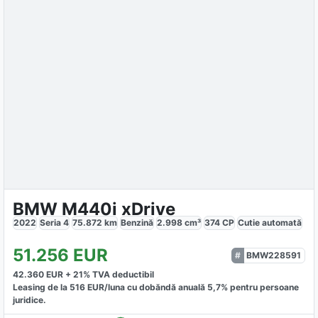
BMW M440i xDrive
2022
Seria 4
75.872
km
Benzină
2.998
cm³
374
CP
Cutie
automată
51.256
EUR
BMW228591
42.360
EUR +
21
% TVA deductibil
Leasing de la
516
EUR/luna
cu dobăndă
anuală
5,7
% pentru persoane
juridice.