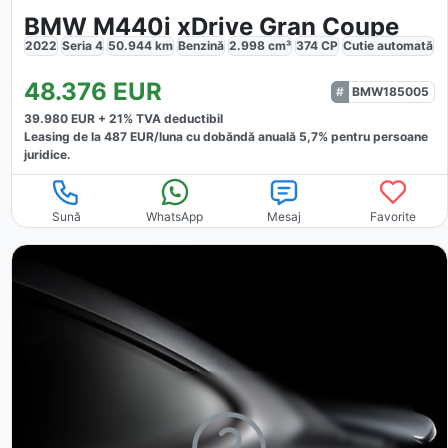
BMW M440i xDrive Gran Coupe
2022
Seria 4
50.944
km
Benzină
2.998
cm³
374
CP
Cutie
automată
48.376
EUR
BMW185005
39.980
EUR +
21
% TVA deductibil
Leasing de la
487
EUR/luna
cu dobăndă
anuală
5,7
% pentru persoane
juridice.
Sună
WhatsApp
Mesaj
Favorite