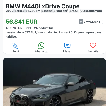
BMW M440i xDrive Coupé
2022
Seria 4
31.720
km
Benzină
2.998
cm³
374
CP
Cutie
automată
56.841
EUR
BMW236411
46.976
EUR +
21
% TVA deductibil
Leasing de la
572
EUR/luna
cu dobăndă
anuală
5,7
% pentru persoane
juridice.
Sună
WhatsApp
Mesaj
Favorite