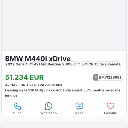
BMW M440i xDrive
2022
Seria 4
71.421
km
Benzină
2.998
cm³
374
CP
Cutie
automată
51.234
EUR
BMW228681
42.342
EUR +
21
% TVA deductibil
Leasing de la
516
EUR/luna
cu dobăndă
anuală
5,7
% pentru persoane
juridice.
Sună
WhatsApp
Mesaj
Favorite