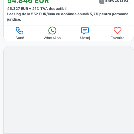
54.846
EUR
BMW201393
45.327
EUR +
21
% TVA deductibil
Leasing de la
552
EUR/luna
cu dobăndă
anuală
5,7
% pentru persoane
juridice.
Sună
WhatsApp
Mesaj
Favorite