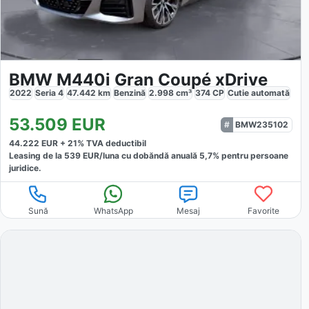
BMW M440i Gran Coupé xDrive
2022
Seria 4
47.442
km
Benzină
2.998
cm³
374
CP
Cutie
automată
53.509
EUR
BMW235102
44.222
EUR +
21
% TVA deductibil
Leasing de la
539
EUR/luna
cu dobăndă
anuală
5,7
% pentru persoane
juridice.
Sună
WhatsApp
Mesaj
Favorite