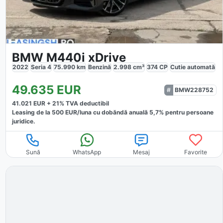
BMW M440i xDrive
2022
Seria 4
75.990
km
Benzină
2.998
cm³
374
CP
Cutie
automată
49.635
EUR
BMW228752
41.021
EUR +
21
% TVA deductibil
Leasing de la
500
EUR/luna
cu dobăndă
anuală
5,7
% pentru persoane
juridice.
Sună
WhatsApp
Mesaj
Favorite