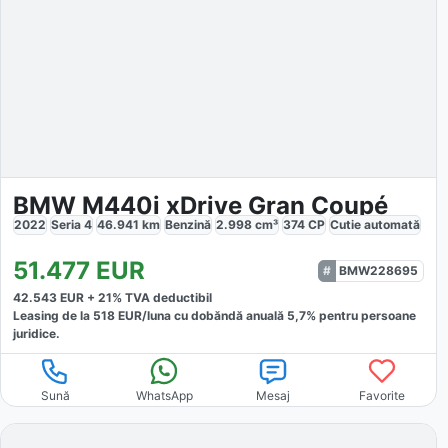
BMW M440i xDrive Gran Coupé
2022
Seria 4
46.941
km
Benzină
2.998
cm³
374
CP
Cutie
automată
51.477
EUR
BMW228695
42.543
EUR +
21
% TVA deductibil
Leasing de la
518
EUR/luna
cu dobăndă
anuală
5,7
% pentru persoane
juridice.
Sună
WhatsApp
Mesaj
Favorite