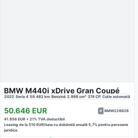
BMW M440i xDrive Gran Coupé
2022
Seria 4
59.482
km
Benzină
2.998
cm³
374
CP
Cutie
automată
50.646
EUR
BMW228626
41.856
EUR +
21
% TVA deductibil
Leasing de la
510
EUR/luna
cu dobăndă
anuală
5,7
% pentru persoane
juridice.