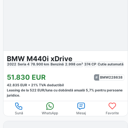
BMW M440i xDrive
2022
Seria 4
78.900
km
Benzină
2.998
cm³
374
CP
Cutie
automată
51.830
EUR
BMW228638
42.835
EUR +
21
% TVA deductibil
Leasing de la
522
EUR/luna
cu dobăndă
anuală
5,7
% pentru persoane
juridice.
Sună
WhatsApp
Mesaj
Favorite