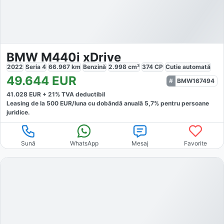
BMW M440i xDrive
2022
Seria 4
66.967
km
Benzină
2.998
cm³
374
CP
Cutie
automată
49.644
EUR
BMW167494
41.028
EUR +
21
% TVA deductibil
Leasing de la
500
EUR/luna
cu dobăndă
anuală
5,7
% pentru persoane
juridice.
Sună
WhatsApp
Mesaj
Favorite