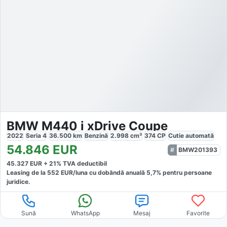
BMW M440 i xDrive Coupe
2022
Seria 4
36.500
km
Benzină
2.998
cm³
374
CP
Cutie
automată
54.846
EUR
BMW201393
45.327
EUR +
21
% TVA deductibil
Leasing de la
552
EUR/luna
cu dobăndă
anuală
5,7
% pentru persoane
juridice.
Sună
WhatsApp
Mesaj
Favorite