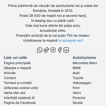
Prima platformă de vânzări de autoturisme noi și rulate din
România, fondată în
2010
.
Peste 28.500 de
mașini noi și second hand,
în leasing sau cu plată cash.
Cele mai bune oferte din piața auto,
actualizate zilnic.
Finanțăm achiziții de la
cel puțin 750 de
dealeri.
Următoarea ta mașină
te așteaptă aici!
Link-uri utile
Autoturisme
Pagina principală
Mercedes-Benz
Găsește o mașină
BMW
Articole
Audi
Contact
Toyota
Termeni și condiții
Volkswagen
Utilizarea cookie-urilor
Ford
Harta site-ului
Volvo
Interfață asistenți AI
Porsche
Pagina de Facebook
Skoda