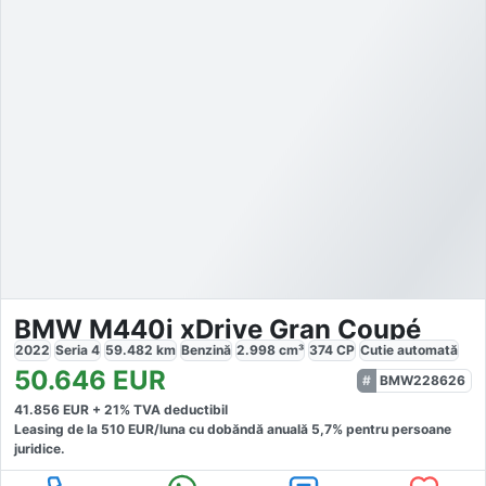
BMW M440i xDrive Gran Coupé
2022
Seria 4
59.482
km
Benzină
2.998
cm³
374
CP
Cutie
automată
50.646
EUR
BMW228626
41.856
EUR +
21
% TVA deductibil
Leasing de la
510
EUR/luna
cu dobăndă
anuală
5,7
% pentru persoane
juridice.