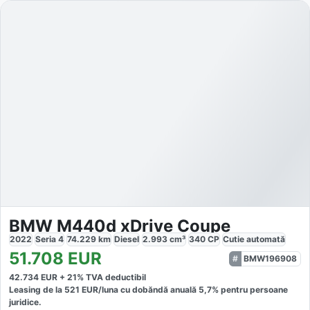
BMW M440d xDrive Coupe
2022
Seria 4
74.229
km
Diesel
2.993
cm³
340
CP
Cutie
automată
51.708
EUR
BMW196908
42.734
EUR +
21
% TVA deductibil
Leasing de la
521
EUR/luna
cu dobăndă
anuală
5,7
% pentru persoane
juridice.