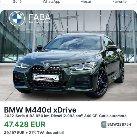
Sună
WhatsApp
Mesaj
Favorite
BMW M440d xDrive
2022
Seria 4
93.950
km
Diesel
2.993
cm³
340
CP
Cutie
automată
47.428
EUR
BMW228754
39.197
EUR +
21
% TVA deductibil