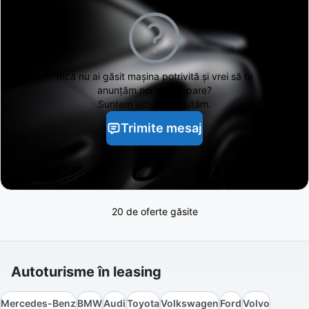
Încă nu ai găsit
mașina potrivită și vrei să te
anunțăm noi când apare?
Suntem aici să te ajutăm.
Trimite mesaj
20 de oferte găsite
Autoturisme în leasing
Mercedes-Benz
BMW
Audi
Toyota
Volkswagen
Ford
Volvo