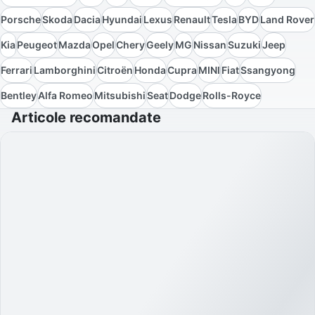
Porsche
Skoda
Dacia
Hyundai
Lexus
Renault
Tesla
BYD
Land Rover
Kia
Peugeot
Mazda
Opel
Chery
Geely
MG
Nissan
Suzuki
Jeep
Ferrari
Lamborghini
Citroën
Honda
Cupra
MINI
Fiat
Ssangyong
Bentley
Alfa Romeo
Mitsubishi
Seat
Dodge
Rolls-Royce
Articole recomandate