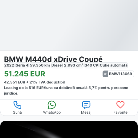
BMW M440d xDrive Coupé
2022
Seria 4
59.350
km
Diesel
2.993
cm³
340
CP
Cutie
automată
51.245
EUR
BMW113069
42.351
EUR +
21
% TVA deductibil
Leasing de la
516
EUR/luna
cu dobăndă
anuală
5,7
% pentru persoane
juridice.
Sună
WhatsApp
Mesaj
Favorite