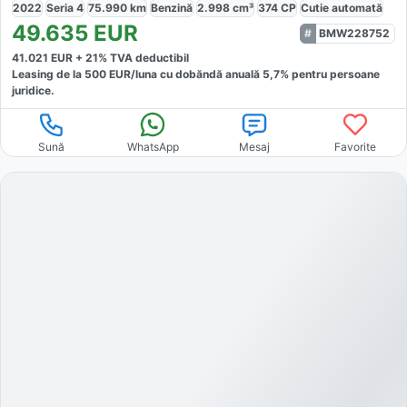
2022
Seria 4
75.990
km
Benzină
2.998
cm³
374
CP
Cutie
automată
49.635
EUR
BMW228752
41.021
EUR +
21
% TVA deductibil
Leasing de la
500
EUR/luna
cu dobăndă
anuală
5,7
% pentru persoane
juridice.
Sună
WhatsApp
Mesaj
Favorite