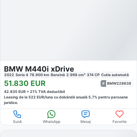
BMW M440i xDrive
2022
Seria 4
78.900
km
Benzină
2.998
cm³
374
CP
Cutie
automată
51.830
EUR
BMW228638
42.835
EUR +
21
% TVA deductibil
Leasing de la
522
EUR/luna
cu dobăndă
anuală
5,7
% pentru persoane
juridice.
Sună
WhatsApp
Mesaj
Favorite