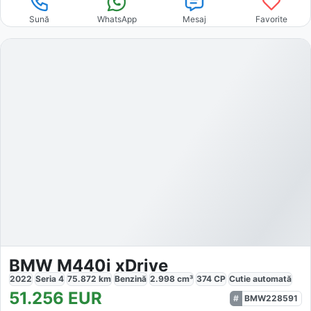
Sună
WhatsApp
Mesaj
Favorite
BMW M440i xDrive
2022
Seria 4
75.872
km
Benzină
2.998
cm³
374
CP
Cutie
automată
51.256
EUR
BMW228591