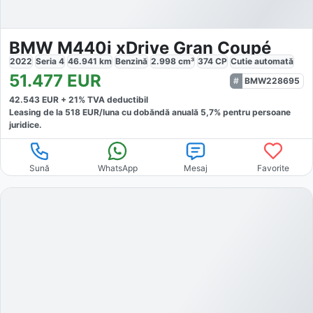
BMW M440i xDrive Gran Coupé
2022
Seria 4
46.941
km
Benzină
2.998
cm³
374
CP
Cutie
automată
51.477
EUR
BMW228695
42.543
EUR +
21
% TVA deductibil
Leasing de la
518
EUR/luna
cu dobăndă
anuală
5,7
% pentru persoane
juridice.
Sună
WhatsApp
Mesaj
Favorite