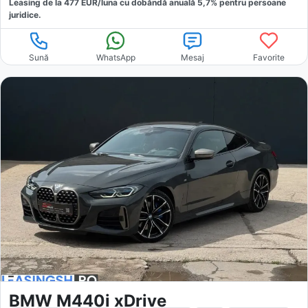
Leasing de la
477
EUR/luna
cu dobăndă
anuală
5,7
% pentru persoane
juridice.
Sună
WhatsApp
Mesaj
Favorite
BMW M440i xDrive