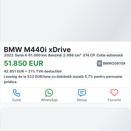
BMW M440i xDrive
2022
Seria 4
61.000
km
Benzină
2.998
cm³
374
CP
Cutie
automată
51.850
EUR
BMW208109
42.851
EUR +
21
% TVA deductibil
Leasing de la
522
EUR/luna
cu dobăndă
anuală
5,7
% pentru persoane
juridice.
Sună
WhatsApp
Mesaj
Favorite