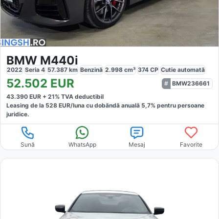
BMW M440i
2022
Seria 4
57.387
km
Benzină
2.998
cm³
374
CP
Cutie
automată
52.502
EUR
BMW236661
43.390
EUR +
21
% TVA deductibil
Leasing de la
528
EUR/luna
cu dobăndă
anuală
5,7
% pentru persoane
juridice.
Sună
WhatsApp
Mesaj
Favorite