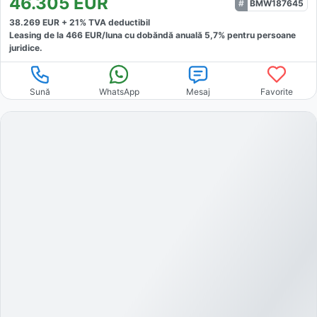
46.305
EUR
BMW187645
38.269
EUR +
21
% TVA deductibil
Leasing de la
466
EUR/luna
cu dobăndă
anuală
5,7
% pentru persoane
juridice.
Sună
WhatsApp
Mesaj
Favorite