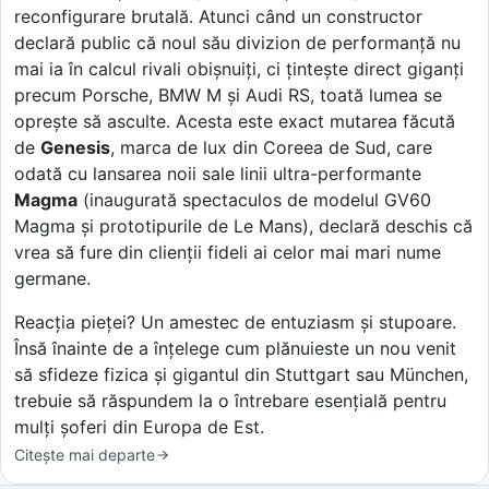
reconfigurare brutală. Atunci când un constructor
declară public că noul său divizion de performanță nu
mai ia în calcul rivali obișnuiți, ci țintește direct giganți
precum Porsche, BMW M și Audi RS, toată lumea se
oprește să asculte. Acesta este exact mutarea făcută
de
Genesis
, marca de lux din Coreea de Sud, care
odată cu lansarea noii sale linii ultra-performante
Magma
(inaugurată spectaculos de modelul GV60
Magma și prototipurile de Le Mans), declară deschis că
vrea să fure din clienții fideli ai celor mai mari nume
germane.
Reacția pieței? Un amestec de entuziasm și stupoare.
Însă înainte de a înțelege cum plănuieste un nou venit
să sfideze fizica și gigantul din Stuttgart sau München,
trebuie să răspundem la o întrebare esențială pentru
mulți șoferi din Europa de Est.
Citește mai departe