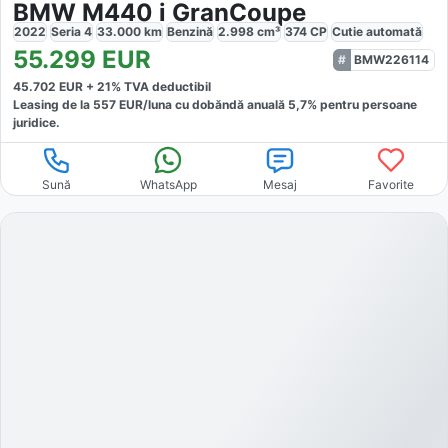
BMW M440 i GranCoupe
2022
Seria 4
33.000
km
Benzină
2.998
cm³
374
CP
Cutie
automată
55.299
EUR
BMW226114
45.702
EUR +
21
% TVA deductibil
Leasing de la
557
EUR/luna
cu dobăndă
anuală
5,7
% pentru persoane
juridice.
Sună
WhatsApp
Mesaj
Favorite