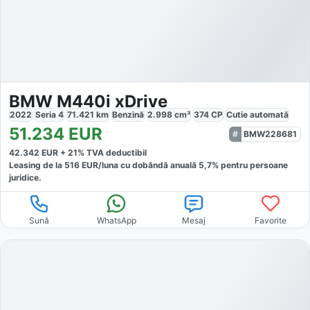
BMW M440i xDrive
2022
Seria 4
71.421
km
Benzină
2.998
cm³
374
CP
Cutie
automată
51.234
EUR
BMW228681
42.342
EUR +
21
% TVA deductibil
Leasing de la
516
EUR/luna
cu dobăndă
anuală
5,7
% pentru persoane
juridice.
Sună
WhatsApp
Mesaj
Favorite