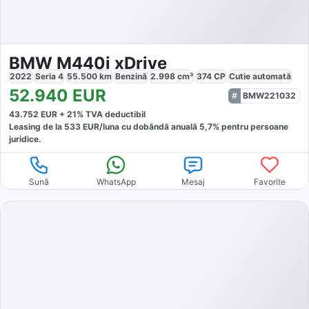
BMW M440i xDrive
2022
Seria 4
55.500
km
Benzină
2.998
cm³
374
CP
Cutie
automată
52.940
EUR
BMW221032
43.752
EUR +
21
% TVA deductibil
Leasing de la
533
EUR/luna
cu dobăndă
anuală
5,7
% pentru persoane
juridice.
Sună
WhatsApp
Mesaj
Favorite