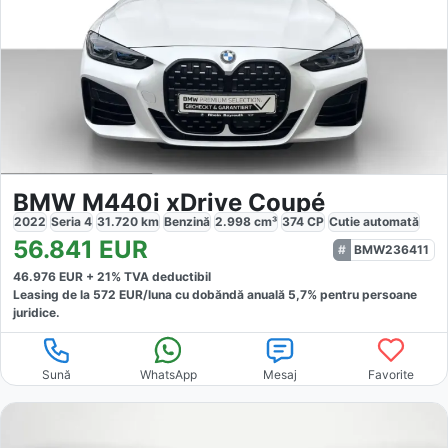
BMW M440i xDrive Coupé
2022
Seria 4
31.720
km
Benzină
2.998
cm³
374
CP
Cutie
automată
56.841
EUR
BMW236411
46.976
EUR +
21
% TVA deductibil
Leasing de la
572
EUR/luna
cu dobăndă
anuală
5,7
% pentru persoane
juridice.
Sună
WhatsApp
Mesaj
Favorite