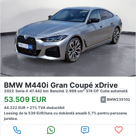
BMW M440i Gran Coupé xDrive
2022
Seria 4
47.442
km
Benzină
2.998
cm³
374
CP
Cutie
automată
53.509
EUR
BMW235102
44.222
EUR +
21
% TVA deductibil
Leasing de la
539
EUR/luna
cu dobăndă
anuală
5,7
% pentru persoane
juridice.