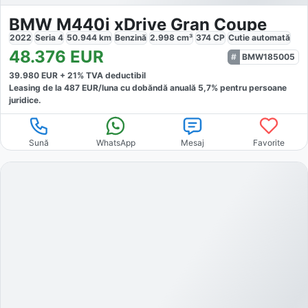
BMW M440i xDrive Gran Coupe
2022
Seria 4
50.944
km
Benzină
2.998
cm³
374
CP
Cutie
automată
48.376
EUR
BMW185005
39.980
EUR +
21
% TVA deductibil
Leasing de la
487
EUR/luna
cu dobăndă
anuală
5,7
% pentru persoane
juridice.
Sună
WhatsApp
Mesaj
Favorite