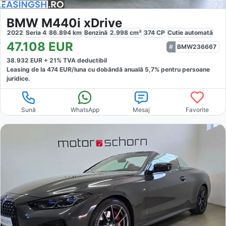
BMW M440i xDrive
2022
Seria 4
86.894
km
Benzină
2.998
cm³
374
CP
Cutie
automată
47.108
EUR
BMW236667
38.932
EUR +
21
% TVA deductibil
Leasing de la
474
EUR/luna
cu dobăndă
anuală
5,7
% pentru persoane
juridice.
Sună
WhatsApp
Mesaj
Favorite