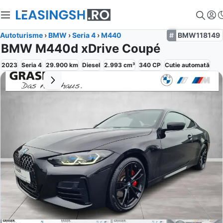
Autoturisme
›
BMW
›
Seria 4
›
M440
BMW118149
BMW M440d xDrive Coupé
2023
Seria 4
29.900
km
Diesel
2.993
cm³
340
CP
Cutie
automată