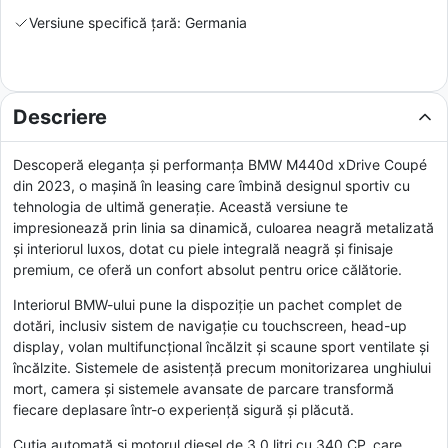
Versiune specifică țară: Germania
Descriere
Descoperă eleganța și performanța BMW M440d xDrive Coupé
din 2023, o mașină în leasing care îmbină designul sportiv cu
tehnologia de ultimă generație. Această versiune te
impresionează prin linia sa dinamică, culoarea neagră metalizată
și interiorul luxos, dotat cu piele integrală neagră și finisaje
premium, ce oferă un confort absolut pentru orice călătorie.
Interiorul BMW-ului pune la dispoziție un pachet complet de
dotări, inclusiv sistem de navigație cu touchscreen, head-up
display, volan multifuncțional încălzit și scaune sport ventilate și
încălzite. Sistemele de asistență precum monitorizarea unghiului
mort, camera și sistemele avansate de parcare transformă
fiecare deplasare într-o experiență sigură și plăcută.
Cutia automată și motorul diesel de 3.0 litri cu 340 CP, care