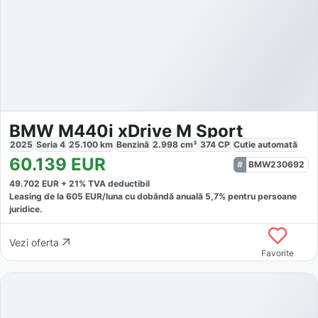
BMW M440i xDrive M Sport
2025
Seria 4
25.100
km
Benzină
2.998
cm³
374
CP
Cutie
automată
60.139
EUR
BMW230692
49.702
EUR +
21
% TVA deductibil
Leasing de la
605
EUR/luna
cu dobăndă
anuală
5,7
% pentru persoane
juridice.
Vezi oferta
Favorite