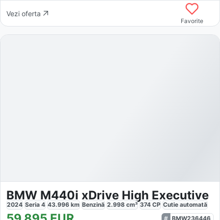
Vezi oferta
Favorite
BMW M440i xDrive High Executive
2024
Seria 4
43.996
km
Benzină
2.998
cm³
374
CP
Cutie
automată
59.895
EUR
BMW236446