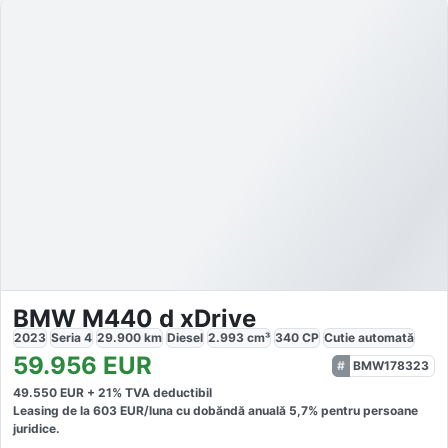
BMW M440 d xDrive
2023
Seria 4
29.900
km
Diesel
2.993
cm³
340
CP
Cutie
automată
59.956
EUR
BMW178323
49.550
EUR +
21
% TVA deductibil
Leasing de la
603
EUR/luna
cu dobăndă
anuală
5,7
% pentru persoane
juridice.