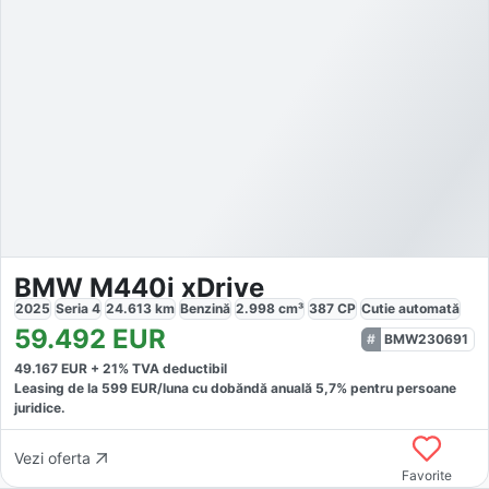
BMW M440i xDrive
2025
Seria 4
24.613
km
Benzină
2.998
cm³
387
CP
Cutie
automată
59.492
EUR
BMW230691
49.167
EUR +
21
% TVA deductibil
Leasing de la
599
EUR/luna
cu dobăndă
anuală
5,7
% pentru persoane
juridice.
Vezi oferta
Favorite