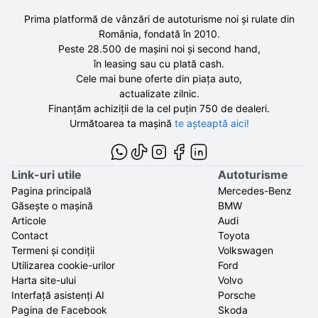
Prima platformă de vânzări de autoturisme noi și rulate din
România, fondată în
2010
.
Peste 28.500 de
mașini noi și second hand,
în leasing sau cu plată cash.
Cele mai bune oferte din piața auto,
actualizate zilnic.
Finanțăm achiziții de la
cel puțin 750 de
dealeri.
Următoarea ta mașină
te așteaptă aici!
Link-uri utile
Autoturisme
Pagina principală
Mercedes-Benz
Găsește o mașină
BMW
Articole
Audi
Contact
Toyota
Termeni și condiții
Volkswagen
Utilizarea cookie-urilor
Ford
Harta site-ului
Volvo
Interfață asistenți AI
Porsche
Pagina de Facebook
Skoda