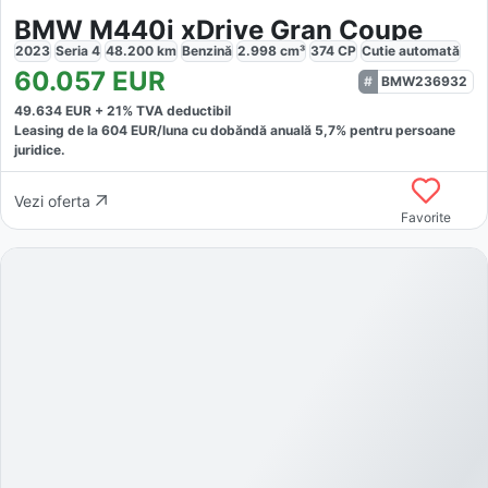
BMW M440i xDrive Gran Coupe
2023
Seria 4
48.200
km
Benzină
2.998
cm³
374
CP
Cutie
automată
60.057
EUR
BMW236932
49.634
EUR +
21
% TVA deductibil
Leasing de la
604
EUR/luna
cu dobăndă
anuală
5,7
% pentru persoane
juridice.
Vezi oferta
Favorite