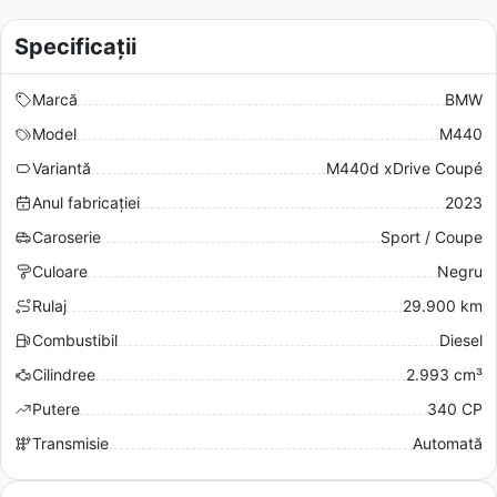
Specificații
Marcă
BMW
Model
M440
Variantă
M440d xDrive Coupé
Anul fabricației
2023
Caroserie
Sport / Coupe
Culoare
Negru
Rulaj
29.900 km
Combustibil
Diesel
Cilindree
2.993 cm³
Putere
340 CP
Transmisie
Automată