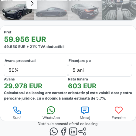
Preț
59.956
EUR
49.550
EUR +
21
% TVA deductibil
Avans procentual
Finanțare pe
50%
5 ani
Avans
Rată lunară
29.978
EUR
603
EUR
Calculatorul de leasing are caracter orientativ și este valabil doar pentru
persoane juridice, cu o dobândă anuală estimată de
5,7
%.
Sună
WhatsApp
Mesaj
Favorite
Distribuie această ofertă
de leasing
: