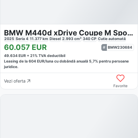
BMW M440d xDrive Coupe M Sport Pro
2025
Seria 4
11.377
km
Diesel
2.993
cm³
340
CP
Cutie
automată
60.057
EUR
BMW230684
49.634
EUR +
21
% TVA deductibil
Leasing de la
604
EUR/luna
cu dobăndă
anuală
5,7
% pentru persoane
juridice.
Vezi oferta
Favorite