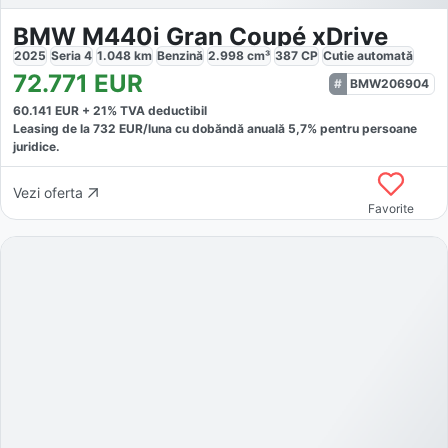
BMW M440i Gran Coupé xDrive
2025
Seria 4
1.048
km
Benzină
2.998
cm³
387
CP
Cutie
automată
72.771
EUR
BMW206904
60.141
EUR +
21
% TVA deductibil
Leasing de la
732
EUR/luna
cu dobăndă
anuală
5,7
% pentru persoane
juridice.
Vezi oferta
Favorite