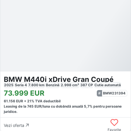
BMW M440i xDrive Gran Coupé
2025
Seria 4
7.800
km
Benzină
2.998
cm³
387
CP
Cutie
automată
73.999
EUR
BMW231394
61.156
EUR +
21
% TVA deductibil
Leasing de la
745
EUR/luna
cu dobăndă
anuală
5,7
% pentru persoane
juridice.
Vezi oferta
Favorite