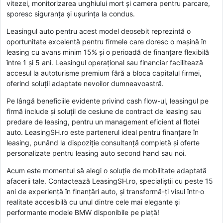
vitezei, monitorizarea unghiului mort şi camera pentru parcare,
sporesc siguranţa şi uşurinţa la condus.
Leasingul auto pentru acest model deosebit reprezintă o
oportunitate excelentă pentru firmele care doresc o maşină în
leasing cu avans minim 15% şi o perioadă de finanţare flexibilă
între 1 şi 5 ani. Leasingul operaţional sau financiar facilitează
accesul la autoturisme premium fără a bloca capitalul firmei,
oferind soluţii adaptate nevoilor dumneavoastră.
Pe lângă beneficiile evidente privind cash flow-ul, leasingul pe
firmă include şi soluţii de cesiune de contract de leasing sau
predare de leasing, pentru un management eficient al flotei
auto. LeasingSH.ro este partenerul ideal pentru finanţare în
leasing, punând la dispoziţie consultanţă completă şi oferte
personalizate pentru leasing auto second hand sau noi.
Acum este momentul să alegi o soluţie de mobilitate adaptată
afacerii tale. Contactează LeasingSH.ro, specialiştii cu peste 15
ani de experienţă în finanţări auto, şi transformă-ţi visul într-o
realitate accesibilă cu unul dintre cele mai elegante şi
performante modele BMW disponibile pe piaţă!