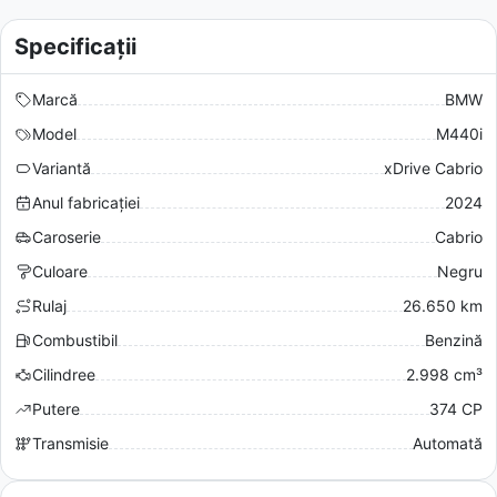
Specificații
Marcă
BMW
Model
M440i
Variantă
xDrive Cabrio
Anul fabricației
2024
Caroserie
Cabrio
Culoare
Negru
Rulaj
26.650 km
Combustibil
Benzină
Cilindree
2.998 cm³
Putere
374 CP
Transmisie
Automată