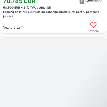
70.785
EUR
BMW119609
58.500
EUR +
21
% TVA deductibil
Leasing de la
712
EUR/luna
cu dobăndă
anuală
5,7
% pentru persoane
juridice.
Vezi oferta
Favorite