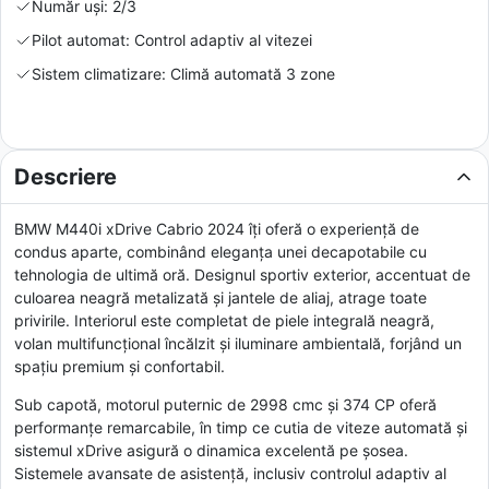
Număr uși: 2/3
Pilot automat: Control adaptiv al vitezei
Sistem climatizare: Climă automată 3 zone
Descriere
BMW M440i xDrive Cabrio 2024 îţi oferă o experienţă de
condus aparte, combinând eleganţa unei decapotabile cu
tehnologia de ultimă oră. Designul sportiv exterior, accentuat de
culoarea neagră metalizată şi jantele de aliaj, atrage toate
privirile. Interiorul este completat de piele integrală neagră,
volan multifuncțional încălzit şi iluminare ambientală, forjând un
spaţiu premium şi confortabil.
Sub capotă, motorul puternic de 2998 cmc şi 374 CP oferă
performanţe remarcabile, în timp ce cutia de viteze automată şi
sistemul xDrive asigură o dinamica excelentă pe şosea.
Sistemele avansate de asistenţă, inclusiv controlul adaptiv al