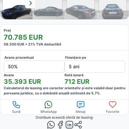
Preț
70.785
EUR
58.500
EUR +
21
% TVA deductibil
Avans procentual
Finanțare pe
50%
5 ani
Avans
Rată lunară
35.393
EUR
712
EUR
Calculatorul de leasing are caracter orientativ și este valabil doar pentru
persoane juridice, cu o dobândă anuală estimată de
5,7
%.
Sună
WhatsApp
Mesaj
Favorite
Distribuie această ofertă
de leasing
: