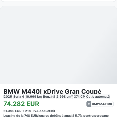
BMW M440i xDrive Gran Coupé
2025
Seria 4
16.999
km
Benzină
2.998
cm³
374
CP
Cutie
automată
74.282
EUR
BMW243198
61.390
EUR +
21
% TVA deductibil
Leasing de la
748
EUR/luna
cu dobăndă
anuală
5,7
% pentru persoane