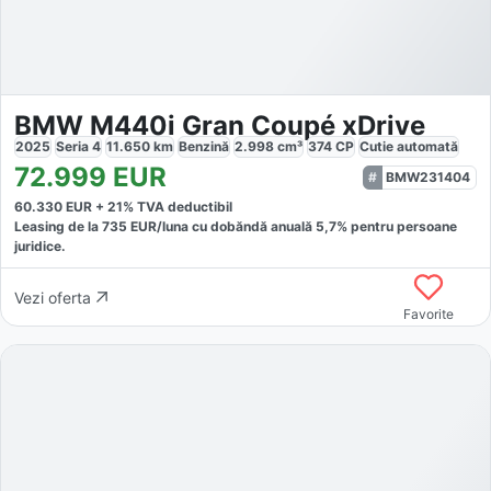
BMW M440i Gran Coupé xDrive
2025
Seria 4
11.650
km
Benzină
2.998
cm³
374
CP
Cutie
automată
72.999
EUR
BMW231404
60.330
EUR +
21
% TVA deductibil
Leasing de la
735
EUR/luna
cu dobăndă
anuală
5,7
% pentru persoane
juridice.
Vezi oferta
Favorite