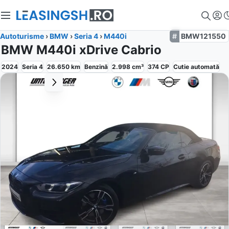
Autoturisme
›
BMW
›
Seria 4
›
M440i
BMW121550
BMW M440i xDrive Cabrio
2024
Seria 4
26.650
km
Benzină
2.998
cm³
374
CP
Cutie
automată