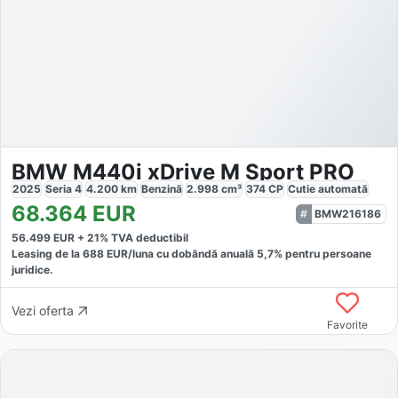
BMW M440i xDrive M Sport PRO
2025
Seria 4
4.200
km
Benzină
2.998
cm³
374
CP
Cutie
automată
68.364
EUR
BMW216186
56.499
EUR +
21
% TVA deductibil
Leasing de la
688
EUR/luna
cu dobăndă
anuală
5,7
% pentru persoane
juridice.
Vezi oferta
Favorite