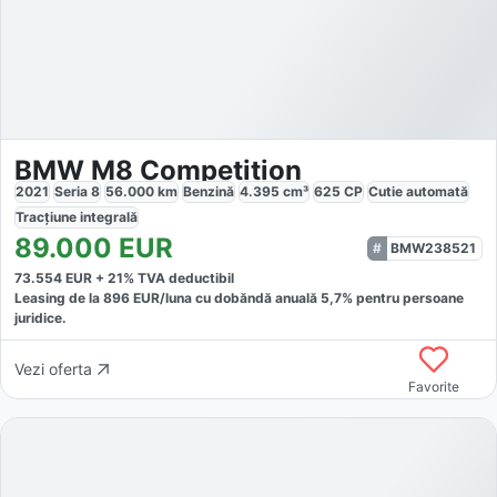
BMW M8 Competition
2021
Seria 8
56.000
km
Benzină
4.395
cm³
625
CP
Cutie
automată
Tracțiune
integrală
89.000
EUR
BMW238521
73.554
EUR +
21
% TVA deductibil
Leasing de la
896
EUR/luna
cu dobăndă
anuală
5,7
% pentru persoane
juridice.
Vezi oferta
Favorite