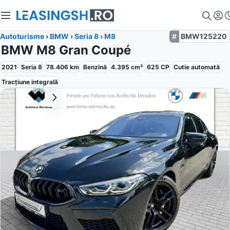
Autoturisme
›
BMW
›
Seria 8
›
M8
BMW125220
BMW M8 Gran Coupé
2021
Seria 8
78.406
km
Benzină
4.395
cm³
625
CP
Cutie
automată
Tracțiune
integrală