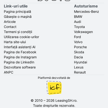
Link-uri utile
Autoturisme
Pagina principală
Mercedes-Benz
Găsește o mașină
BMW
Articole
Audi
Contact
Toyota
Termeni și condiții
Volkswagen
Utilizarea cookie-urilor
Ford
Harta site-ului
Volvo
Interfață asistenți AI
Porsche
Pagina de Facebook
Skoda
Pagina de Instagram
Dacia
Pagina de LinkedIn
Hyundai
Dezvoltare software
Lexus
ANPC
Renault
Platformă dezvoltată de
©
2010
–
2026
LeasingSH.ro
.
Toate drepturile rezervate.