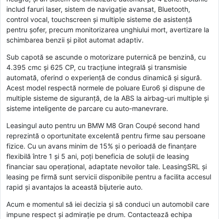
includ faruri laser, sistem de navigație avansat, Bluetooth,
control vocal, touchscreen și multiple sisteme de asistență
pentru șofer, precum monitorizarea unghiului mort, avertizare la
schimbarea benzii și pilot automat adaptiv.
Sub capotă se ascunde o motorizare puternică pe benzină, cu
4.395 cmc și 625 CP, cu tracțiune integrală și transmisie
automată, oferind o experiență de condus dinamică și sigură.
Acest model respectă normele de poluare Euro6 și dispune de
multiple sisteme de siguranță, de la ABS la airbag-uri multiple și
sisteme inteligente de parcare cu auto-manevrare.
Leasingul auto pentru un BMW M8 Gran Coupé second hand
reprezintă o oportunitate excelentă pentru firme sau persoane
fizice. Cu un avans minim de 15% și o perioadă de finanțare
flexibilă între 1 și 5 ani, poți beneficia de soluții de leasing
financiar sau operațional, adaptate nevoilor tale. LeasingSRL și
leasing pe firmă sunt servicii disponibile pentru a facilita accesul
rapid și avantajos la această bijuterie auto.
Acum e momentul să iei decizia și să conduci un automobil care
impune respect și admirație pe drum. Contactează echipa