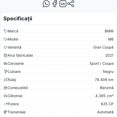
Specificații
Marcă
BMW
Model
M8
Variantă
Gran Coupé
Anul fabricației
2021
Caroserie
Sport / Coupe
Culoare
Negru
Rulaj
78.406 km
Combustibil
Benzină
Cilindree
4.395 cm³
Putere
625 CP
Transmisie
Automată