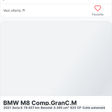
Vezi oferta
Favorite
BMW M8 Comp.GranC.M
2021
Seria 8
78.657
km
Benzină
4.395
cm³
625
CP
Cutie
automată