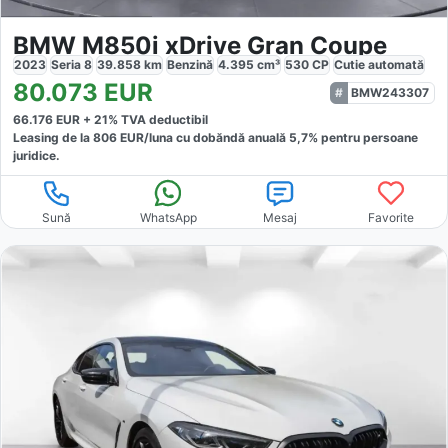
BMW M850i xDrive Gran Coupe
2023
Seria 8
39.858
km
Benzină
4.395
cm³
530
CP
Cutie
automată
80.073
EUR
BMW243307
66.176
EUR +
21
% TVA deductibil
Leasing de la
806
EUR/luna
cu dobăndă
anuală
5,7
% pentru persoane
juridice.
Sună
WhatsApp
Mesaj
Favorite