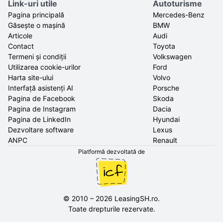
Link-uri utile
Autoturisme
Pagina principală
Mercedes-Benz
Găsește o mașină
BMW
Articole
Audi
Contact
Toyota
Termeni și condiții
Volkswagen
Utilizarea cookie-urilor
Ford
Harta site-ului
Volvo
Interfață asistenți AI
Porsche
Pagina de Facebook
Skoda
Pagina de Instagram
Dacia
Pagina de LinkedIn
Hyundai
Dezvoltare software
Lexus
ANPC
Renault
Platformă dezvoltată de
©
2010
–
2026
LeasingSH.ro
.
Toate drepturile rezervate.