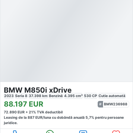
BMW M850i xDrive
2023
Seria 8
37.398
km
Benzină
4.395
cm³
530
CP
Cutie
automată
88.197
EUR
BMW236988
72.890
EUR +
21
% TVA deductibil
Leasing de la
887
EUR/luna
cu dobăndă
anuală
5,7
% pentru persoane
juridice.