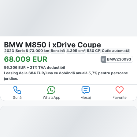
BMW M850 i xDrive Coupe
2023
Seria 8
73.000
km
Benzină
4.395
cm³
530
CP
Cutie
automată
68.009
EUR
BMW236993
56.206
EUR +
21
% TVA deductibil
Leasing de la
684
EUR/luna
cu dobăndă
anuală
5,7
% pentru persoane
juridice.
Sună
WhatsApp
Mesaj
Favorite