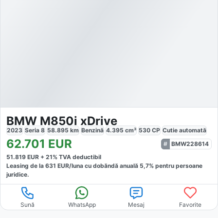
BMW M850i xDrive
2023
Seria 8
58.895
km
Benzină
4.395
cm³
530
CP
Cutie
automată
62.701
EUR
BMW228614
51.819
EUR +
21
% TVA deductibil
Leasing de la
631
EUR/luna
cu dobăndă
anuală
5,7
% pentru persoane
juridice.
Sună
WhatsApp
Mesaj
Favorite