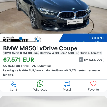
BMW M850i xDrive Coupe
2023
Seria 8
34.005
km
Benzină
4.395
cm³
530
CP
Cutie
automată
67.571
EUR
BMW237009
55.844
EUR +
21
% TVA deductibil
Leasing de la
680
EUR/luna
cu dobăndă
anuală
5,7
% pentru persoane
juridice.
Sună
WhatsApp
Mesaj
Favorite