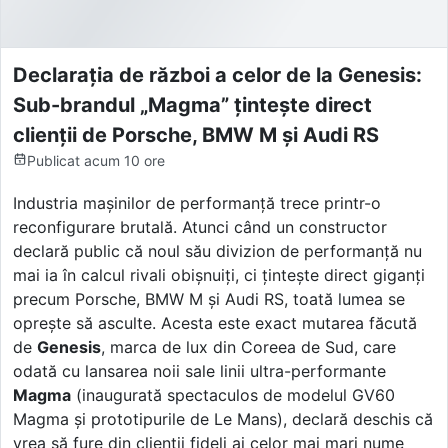
Declarația de război a celor de la Genesis:
Sub-brandul „Magma” țintește direct
clienții de Porsche, BMW M și Audi RS
Publicat
acum 10 ore
Industria mașinilor de performanță trece printr-o
reconfigurare brutală. Atunci când un constructor
declară public că noul său divizion de performanță nu
mai ia în calcul rivali obișnuiți, ci țintește direct giganți
precum Porsche, BMW M și Audi RS, toată lumea se
oprește să asculte. Acesta este exact mutarea făcută
de
Genesis
, marca de lux din Coreea de Sud, care
odată cu lansarea noii sale linii ultra-performante
Magma
(inaugurată spectaculos de modelul GV60
Magma și prototipurile de Le Mans), declară deschis că
vrea să fure din clienții fideli ai celor mai mari nume