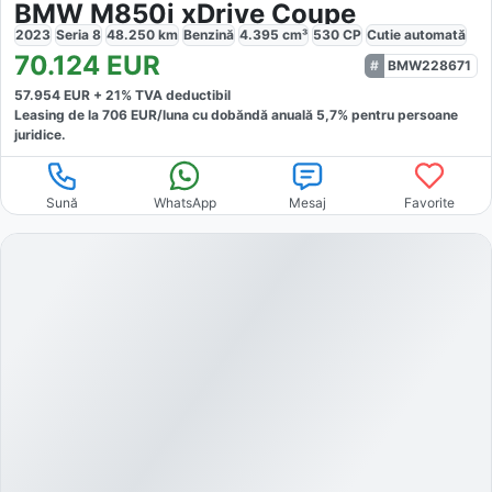
BMW M850i xDrive Coupe
2023
Seria 8
48.250
km
Benzină
4.395
cm³
530
CP
Cutie
automată
70.124
EUR
BMW228671
57.954
EUR +
21
% TVA deductibil
Leasing de la
706
EUR/luna
cu dobăndă
anuală
5,7
% pentru persoane
juridice.
Sună
WhatsApp
Mesaj
Favorite