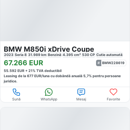
BMW M850i xDrive Coupe
2023
Seria 8
31.989
km
Benzină
4.395
cm³
530
CP
Cutie
automată
67.266
EUR
BMW228619
55.592
EUR +
21
% TVA deductibil
Leasing de la
677
EUR/luna
cu dobăndă
anuală
5,7
% pentru persoane
juridice.
Sună
WhatsApp
Mesaj
Favorite