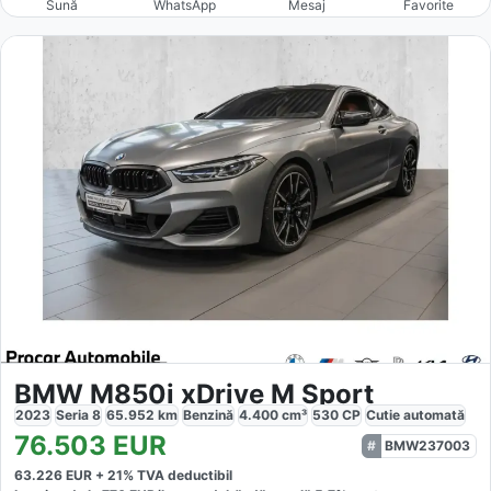
Sună
WhatsApp
Mesaj
Favorite
BMW M850i xDrive M Sport
2023
Seria 8
65.952
km
Benzină
4.400
cm³
530
CP
Cutie
automată
76.503
EUR
BMW237003
63.226
EUR +
21
% TVA deductibil