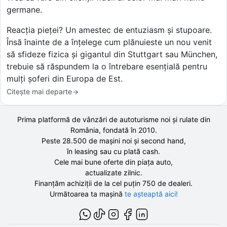
germane.
Reacția pieței? Un amestec de entuziasm și stupoare.
Însă înainte de a înțelege cum plănuieste un nou venit
să sfideze fizica și gigantul din Stuttgart sau München,
trebuie să răspundem la o întrebare esențială pentru
mulți șoferi din Europa de Est.
Citește mai departe
Prima platformă de vânzări de autoturisme noi și rulate din
România, fondată în
2010
.
Peste 28.500 de
mașini noi și second hand,
în leasing sau cu plată cash.
Cele mai bune oferte din piața auto,
actualizate zilnic.
Finanțăm achiziții de la
cel puțin 750 de
dealeri.
Următoarea ta mașină
te așteaptă aici!