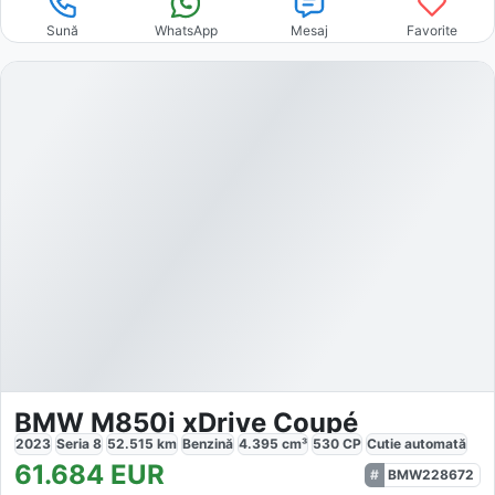
Sună
WhatsApp
Mesaj
Favorite
BMW M850i xDrive Coupé
2023
Seria 8
52.515
km
Benzină
4.395
cm³
530
CP
Cutie
automată
61.684
EUR
BMW228672