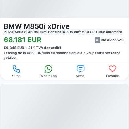
BMW M850i xDrive
2023
Seria 8
46.950
km
Benzină
4.395
cm³
530
CP
Cutie
automată
68.181
EUR
BMW228629
56.348
EUR +
21
% TVA deductibil
Leasing de la
686
EUR/luna
cu dobăndă
anuală
5,7
% pentru persoane
juridice.
Sună
WhatsApp
Mesaj
Favorite