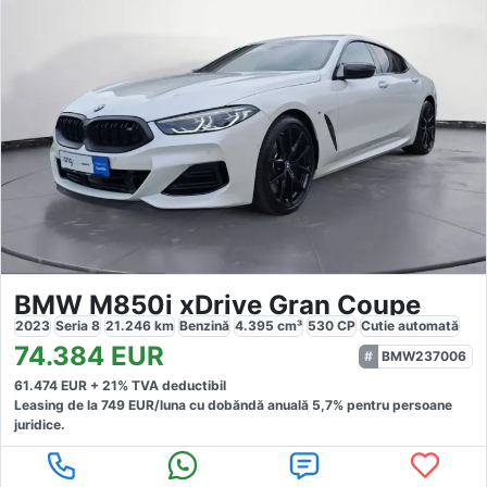
BMW M850i xDrive Gran Coupe
2023
Seria 8
21.246
km
Benzină
4.395
cm³
530
CP
Cutie
automată
74.384
EUR
BMW237006
61.474
EUR +
21
% TVA deductibil
Leasing de la
749
EUR/luna
cu dobăndă
anuală
5,7
% pentru persoane
juridice.