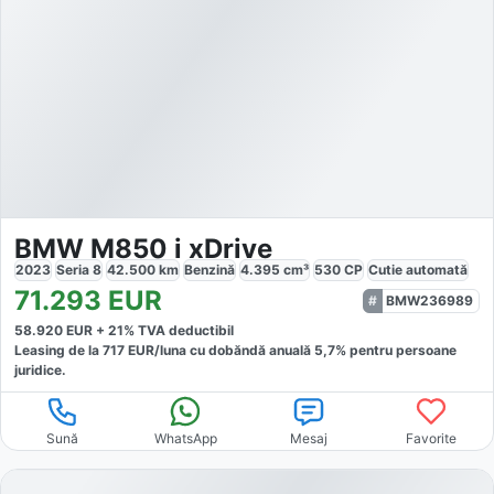
BMW M850 i xDrive
2023
Seria 8
42.500
km
Benzină
4.395
cm³
530
CP
Cutie
automată
71.293
EUR
BMW236989
58.920
EUR +
21
% TVA deductibil
Leasing de la
717
EUR/luna
cu dobăndă
anuală
5,7
% pentru persoane
juridice.
Sună
WhatsApp
Mesaj
Favorite