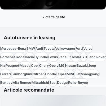
17 oferte găsite
Autoturisme în leasing
Mercedes-Benz
BMW
Audi
Toyota
Volkswagen
Ford
Volvo
Porsche
Skoda
Dacia
Hyundai
Lexus
Renault
Tesla
BYD
Land Rover
Kia
Peugeot
Mazda
Opel
Chery
Geely
MG
Nissan
Suzuki
Jeep
Ferrari
Lamborghini
Citroën
Honda
Cupra
MINI
Fiat
Ssangyong
Bentley
Alfa Romeo
Mitsubishi
Seat
Dodge
Rolls-Royce
Articole recomandate