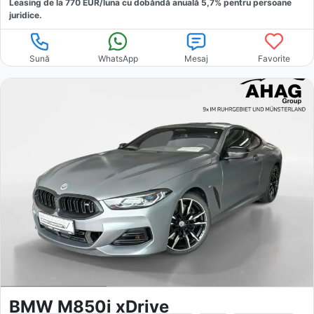
Leasing de la
770
EUR/luna
cu dobăndă
anuală
5,7
% pentru persoane
juridice.
Sună
WhatsApp
Mesaj
Favorite
BMW M850i xDrive