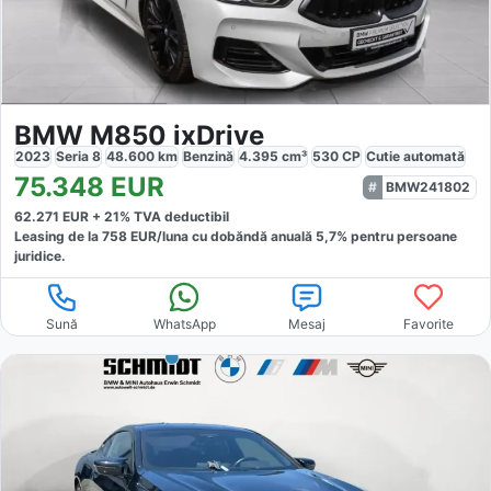
BMW M850 ixDrive
2023
Seria 8
48.600
km
Benzină
4.395
cm³
530
CP
Cutie
automată
75.348
EUR
BMW241802
62.271
EUR +
21
% TVA deductibil
Leasing de la
758
EUR/luna
cu dobăndă
anuală
5,7
% pentru persoane
juridice.
Sună
WhatsApp
Mesaj
Favorite