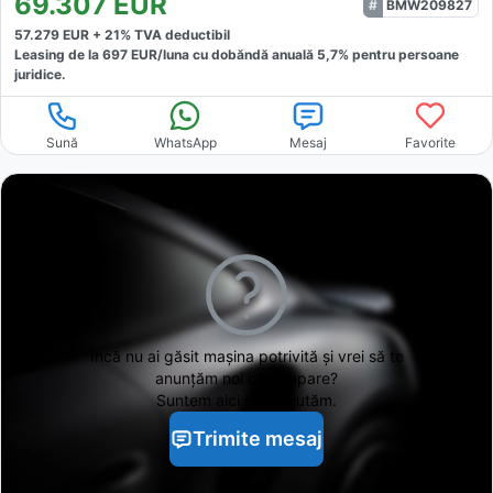
69.307
EUR
BMW209827
57.279
EUR +
21
% TVA deductibil
Leasing de la
697
EUR/luna
cu dobăndă
anuală
5,7
% pentru persoane
juridice.
Sună
WhatsApp
Mesaj
Favorite
Încă nu ai găsit
mașina potrivită și vrei să te
anunțăm noi când apare?
Suntem aici să te ajutăm.
Trimite mesaj