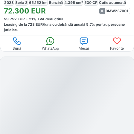
2023
Seria 8
65.152
km
Benzină
4.395
cm³
530
CP
Cutie
automată
72.300
EUR
BMW237001
59.752
EUR +
21
% TVA deductibil
Leasing de la
728
EUR/luna
cu dobăndă
anuală
5,7
% pentru persoane
juridice.
Sună
WhatsApp
Mesaj
Favorite