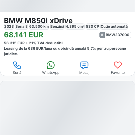
BMW M850i xDrive
2023
Seria 8
63.500
km
Benzină
4.395
cm³
530
CP
Cutie
automată
68.141
EUR
BMW237000
56.315
EUR +
21
% TVA deductibil
Leasing de la
686
EUR/luna
cu dobăndă
anuală
5,7
% pentru persoane
juridice.
Sună
WhatsApp
Mesaj
Favorite