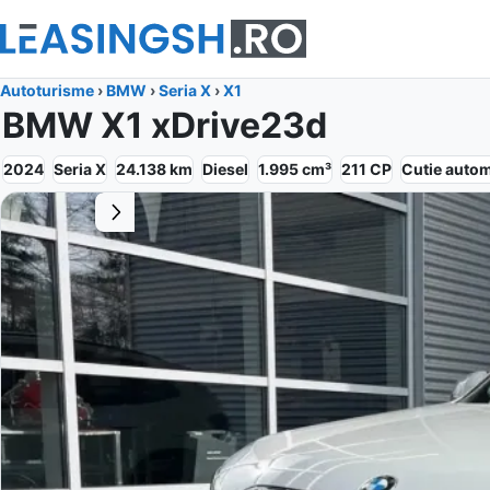
Autoturisme
›
BMW
›
Seria X
›
X1
BMW X1 xDrive23d
2024
Seria X
24.138
km
Diesel
1.995
cm³
211
CP
Cutie
autom