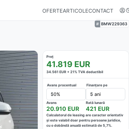
OFERTE
ARTICOLE
CONTACT
BMW229363
Preț
41.819
EUR
34.561
EUR +
21
% TVA deductibil
Avans procentual
Finanțare pe
Autentifică-te
50%
5 ani
Nu ai oferte favorite
Avans
Rată lunară
20.910
EUR
421
EUR
Calculatorul de leasing are caracter orientativ
și este valabil doar pentru persoane juridice,
cu o dobândă anuală estimată de
5,7
%.