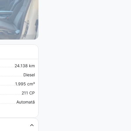
24.138 km
Diesel
1.995 cm³
211 CP
Automată