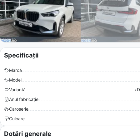
Specificații
Marcă
Model
Variantă
xD
Anul fabricației
Caroserie
Culoare
Dotări generale