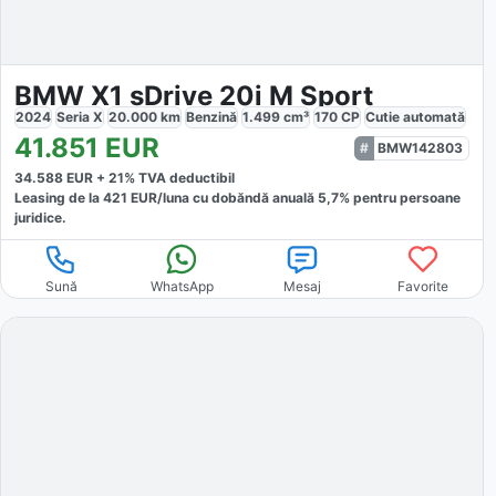
BMW X1 sDrive 20i M Sport
2024
Seria X
20.000
km
Benzină
1.499
cm³
170
CP
Cutie
automată
41.851
EUR
BMW142803
34.588
EUR +
21
% TVA deductibil
Leasing de la
421
EUR/luna
cu dobăndă
anuală
5,7
% pentru persoane
juridice.
Sună
WhatsApp
Mesaj
Favorite