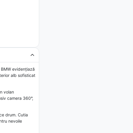
i BMW evidențiază
rior alb sofisticat
un volan
lusiv camera 360°,
ce drum. Cutia
ntru nevoile