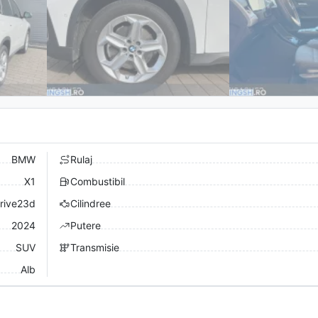
BMW
Rulaj
X1
Combustibil
rive23d
Cilindree
2024
Putere
SUV
Transmisie
Alb