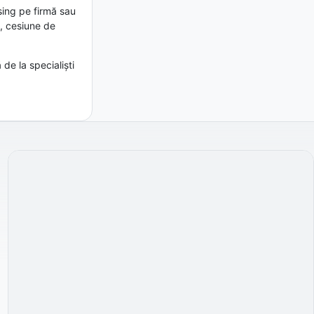
sing pe firmă sau
l, cesiune de
e la specialiști