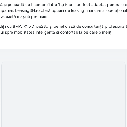
 și perioadă de finanțare între 1 și 5 ani, perfect adaptat pentru lea
paniei. LeasingSH.ro oferă opțiuni de leasing financiar și operaționa
 la această mașină premium.
ții cu BMW X1 xDrive23d și beneficiază de consultanță profesională d
 spre mobilitatea inteligentă și confortabilă pe care o meriți!