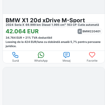
BMW X1 20d xDrive M-Sport
2024
Seria X
69.999
km
Diesel
1.995
cm³
163
CP
Cutie
automată
42.064
EUR
BMW220401
34.764
EUR +
21
% TVA deductibil
Leasing de la
424
EUR/luna
cu dobăndă
anuală
5,7
% pentru persoane
juridice.
Sună
WhatsApp
Mesaj
Favorite