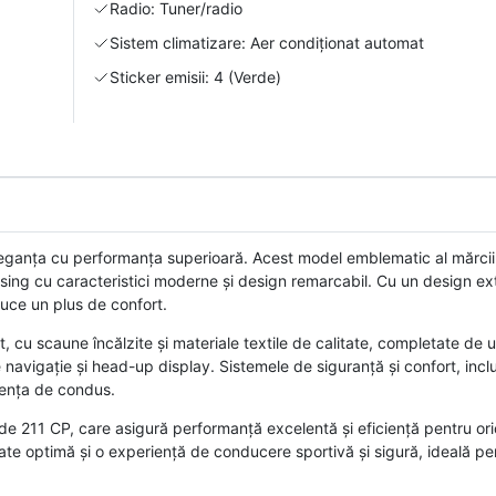
Radio: Tuner/radio
Sistem climatizare: Aer condiționat automat
Sticker emisii: 4 (Verde)
ganța cu performanța superioară. Acest model emblematic al mărci
asing cu caracteristici moderne și design remarcabil. Cu un design exte
duce un plus de confort.
, cu scaune încălzite și materiale textile de calitate, completate de 
 navigație și head-up display. Sistemele de siguranță și confort, inc
riența de condus.
 211 CP, care asigură performanță excelentă și eficiență pentru ori
tate optimă și o experiență de conducere sportivă și sigură, ideală pe