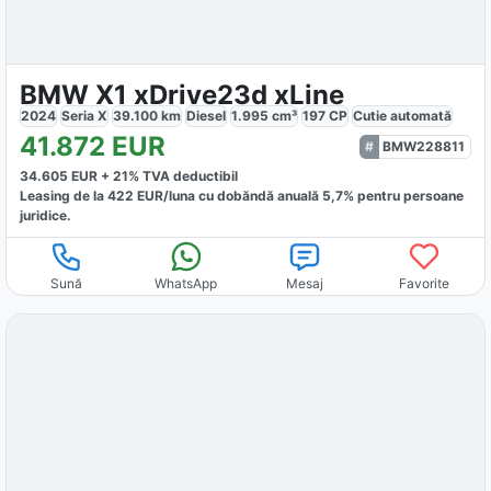
BMW X1 xDrive23d xLine
2024
Seria X
39.100
km
Diesel
1.995
cm³
197
CP
Cutie
automată
41.872
EUR
BMW228811
34.605
EUR +
21
% TVA deductibil
Leasing de la
422
EUR/luna
cu dobăndă
anuală
5,7
% pentru persoane
juridice.
Sună
WhatsApp
Mesaj
Favorite