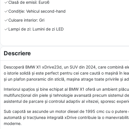
Clasă de emisii: Euro6
Condiție: Vehicul second-hand
Culoare interior: Gri
Lampi de zi: Lumini de zi LED
Descriere
Descoperă BMW X1 xDrive23d, un SUV din 2024, care combină ele
o istorie solidă și este perfect pentru cei care caută o mașină în le
și un plafon panoramic din sticlă, mașina atrage toate privirile și a
Interiorul spațios și bine echipat al BMW X1 oferă un ambient plăcut
multifuncțional din piele și tehnologie avansată precum sistemul de
asistentul de parcare și controlul adaptiv al vitezei, sporesc expe
Sub capotă se ascunde un motor diesel de 1995 cmc cu o putere de
automată și tracțiunea integrală xDrive contribuie la o manevrabili
moderne.