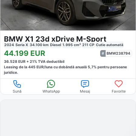
BMW X1 23d xDrive M-Sport
2024
Seria X
34.100
km
Diesel
1.995
cm³
211
CP
Cutie
automată
44.199
EUR
BMW238794
36.528
EUR +
21
% TVA deductibil
Leasing de la
445
EUR/luna
cu dobăndă
anuală
5,7
% pentru persoane
juridice.
Sună
WhatsApp
Mesaj
Favorite