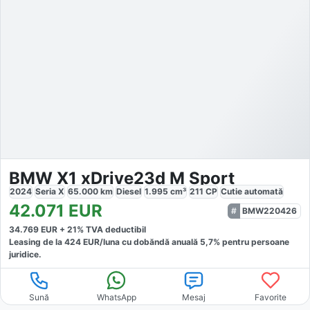
BMW X1 xDrive23d M Sport
2024
Seria X
65.000
km
Diesel
1.995
cm³
211
CP
Cutie
automată
42.071
EUR
BMW220426
34.769
EUR +
21
% TVA deductibil
Leasing de la
424
EUR/luna
cu dobăndă
anuală
5,7
% pentru persoane
juridice.
Sună
WhatsApp
Mesaj
Favorite