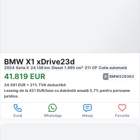
BMW X1 xDrive23d
2024
Seria X
24.138
km
Diesel
1.995
cm³
211
CP
Cutie
automată
41.819
EUR
BMW229363
34.561
EUR +
21
% TVA deductibil
Leasing de la
421
EUR/luna
cu dobăndă
anuală
5,7
% pentru persoane
juridice.
Sună
WhatsApp
Mesaj
Favorite