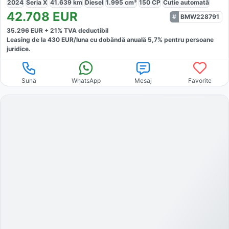
2024
Seria X
41.639
km
Diesel
1.995
cm³
150
CP
Cutie
automată
42.708
EUR
BMW228791
35.296
EUR +
21
% TVA deductibil
Leasing de la
430
EUR/luna
cu dobăndă
anuală
5,7
% pentru persoane
juridice.
Sună
WhatsApp
Mesaj
Favorite