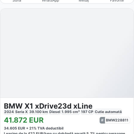
Sună
WhatsApp
Mesaj
Favorite
BMW X1 xDrive23d xLine
2024
Seria X
39.100
km
Diesel
1.995
cm³
197
CP
Cutie
automată
41.872
EUR
BMW228811
34.605
EUR +
21
% TVA deductibil
Leasing de la
422
EUR/luna
cu dobăndă
anuală
5,7
% pentru persoane