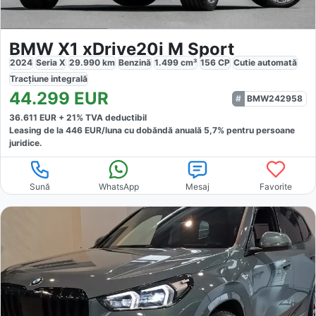
BMW X1 xDrive20i M Sport
2024
Seria X
29.990
km
Benzină
1.499
cm³
156
CP
Cutie
automată
Tracțiune
integrală
44.299
EUR
BMW242958
36.611
EUR +
21
% TVA deductibil
Leasing de la
446
EUR/luna
cu dobăndă
anuală
5,7
% pentru persoane
juridice.
Sună
WhatsApp
Mesaj
Favorite