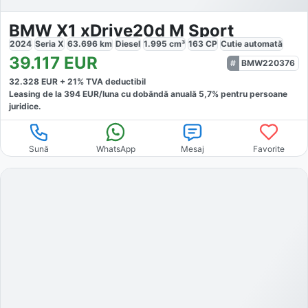
BMW X1 xDrive20d M Sport
2024
Seria X
63.696
km
Diesel
1.995
cm³
163
CP
Cutie
automată
39.117
EUR
BMW220376
32.328
EUR +
21
% TVA deductibil
Leasing de la
394
EUR/luna
cu dobăndă
anuală
5,7
% pentru persoane
juridice.
Sună
WhatsApp
Mesaj
Favorite