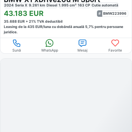
2024
Seria X
9.261
km
Diesel
1.995
cm³
163
CP
Cutie
automată
43.183
EUR
BMW223996
35.688
EUR +
21
% TVA deductibil
Leasing de la
435
EUR/luna
cu dobăndă
anuală
5,7
% pentru persoane
juridice.
Sună
WhatsApp
Mesaj
Favorite