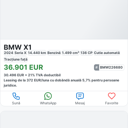
BMW X1
2024
Seria X
14.440
km
Benzină
1.499
cm³
136
CP
Cutie
automată
Tracțiune
față
36.901
EUR
BMW226680
30.496
EUR +
21
% TVA deductibil
Leasing de la
372
EUR/luna
cu dobăndă
anuală
5,7
% pentru persoane
juridice.
Sună
WhatsApp
Mesaj
Favorite