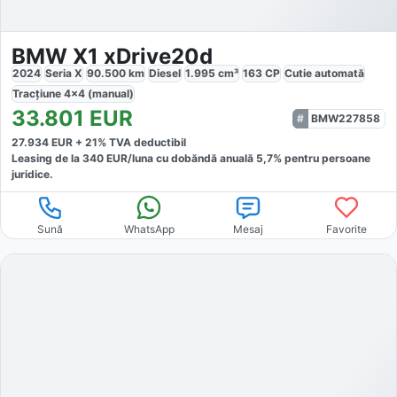
BMW X1 xDrive20d
2024
Seria X
90.500
km
Diesel
1.995
cm³
163
CP
Cutie
automată
Tracțiune
4x4 (manual)
33.801
EUR
BMW227858
27.934
EUR +
21
% TVA deductibil
Leasing de la
340
EUR/luna
cu dobăndă
anuală
5,7
% pentru persoane
juridice.
Sună
WhatsApp
Mesaj
Favorite