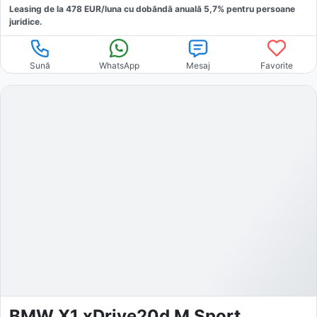
Leasing de la
478
EUR/luna
cu dobăndă
anuală
5,7
% pentru persoane
juridice.
Sună
WhatsApp
Mesaj
Favorite
BMW X1 xDrive20d M Sport