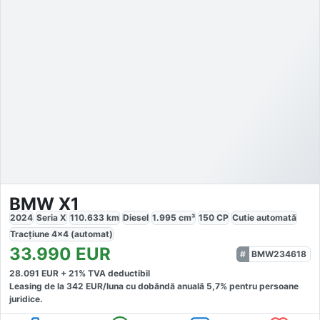
BMW X1
2024
Seria X
110.633
km
Diesel
1.995
cm³
150
CP
Cutie
automată
Tracțiune
4x4 (automat)
33.990
EUR
BMW234618
28.091
EUR +
21
% TVA deductibil
Leasing de la
342
EUR/luna
cu dobăndă
anuală
5,7
% pentru persoane
juridice.