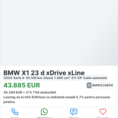
BMW X1 23 d xDrive xLine
2024
Seria X
45.100
km
Diesel
1.995
cm³
211
CP
Cutie
automată
43.885
EUR
BMW228859
36.269
EUR +
21
% TVA deductibil
Leasing de la
442
EUR/luna
cu dobăndă
anuală
5,7
% pentru persoane
juridice.