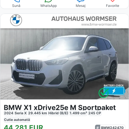
Sună
WhatsApp
Mesaj
Favorite
BMW X1 xDrive25e M Sportpaket
2024
Seria X
29.445
km
Hibrid (B/E)
1.499
cm³
245
CP
Cutie
automată
44.281
EUR
BMW242470