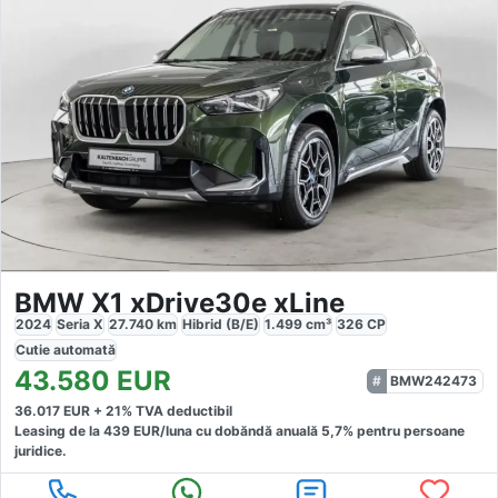
BMW X1 xDrive30e xLine
2024
Seria X
27.740
km
Hibrid (B/E)
1.499
cm³
326
CP
Cutie
automată
43.580
EUR
BMW242473
36.017
EUR +
21
% TVA deductibil
Leasing de la
439
EUR/luna
cu dobăndă
anuală
5,7
% pentru persoane
juridice.