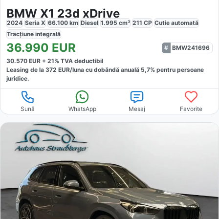
BMW X1 23d xDrive
2024
Seria X
66.100
km
Diesel
1.995
cm³
211
CP
Cutie
automată
Tracțiune
integrală
36.990
EUR
BMW241696
30.570
EUR +
21
% TVA deductibil
Leasing de la
372
EUR/luna
cu dobăndă
anuală
5,7
% pentru persoane
juridice.
Sună
WhatsApp
Mesaj
Favorite