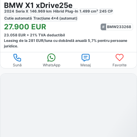
BMW X1 xDrive25e
2024
Seria X
146.969
km
Hibrid Plug-In
1.499
cm³
245
CP
Cutie
automată
Tracțiune
4x4 (automat)
27.900
EUR
BMW233268
23.058
EUR +
21
% TVA deductibil
Leasing de la
281
EUR/luna
cu dobăndă
anuală
5,7
% pentru persoane
juridice.
Sună
WhatsApp
Mesaj
Favorite