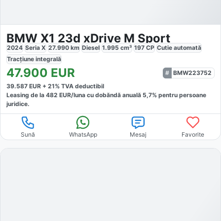
BMW X1 23d xDrive M Sport
2024
Seria X
27.990
km
Diesel
1.995
cm³
197
CP
Cutie
automată
Tracțiune
integrală
47.900
EUR
BMW223752
39.587
EUR +
21
% TVA deductibil
Leasing de la
482
EUR/luna
cu dobăndă
anuală
5,7
% pentru persoane
juridice.
Sună
WhatsApp
Mesaj
Favorite