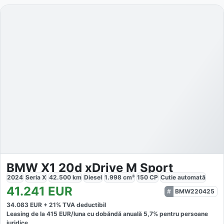
BMW X1 20d xDrive M Sport
2024
Seria X
42.500
km
Diesel
1.998
cm³
150
CP
Cutie
automată
41.241
EUR
BMW220425
34.083
EUR +
21
% TVA deductibil
Leasing de la
415
EUR/luna
cu dobăndă
anuală
5,7
% pentru persoane
juridice.