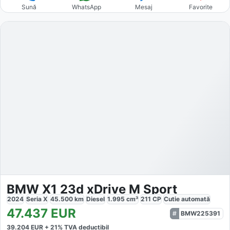
Sună
WhatsApp
Mesaj
Favorite
BMW X1 23d xDrive M Sport
2024
Seria X
45.500
km
Diesel
1.995
cm³
211
CP
Cutie
automată
47.437
EUR
BMW225391
39.204
EUR +
21
% TVA deductibil