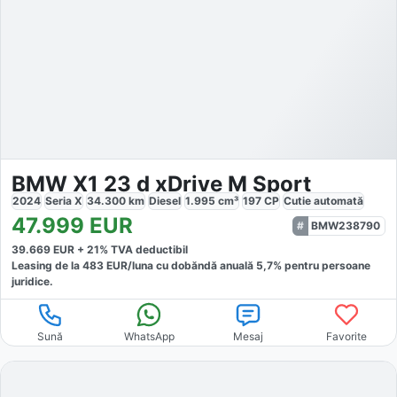
BMW X1 23 d xDrive M Sport
2024
Seria X
34.300
km
Diesel
1.995
cm³
197
CP
Cutie
automată
47.999
EUR
BMW238790
39.669
EUR +
21
% TVA deductibil
Leasing de la
483
EUR/luna
cu dobăndă
anuală
5,7
% pentru persoane
juridice.
Sună
WhatsApp
Mesaj
Favorite