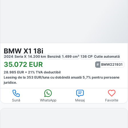
BMW X1 18i
2024
Seria X
14.200
km
Benzină
1.499
cm³
136
CP
Cutie
automată
35.072
EUR
BMW221931
28.985
EUR +
21
% TVA deductibil
Leasing de la
353
EUR/luna
cu dobăndă
anuală
5,7
% pentru persoane
juridice.
Sună
WhatsApp
Mesaj
Favorite