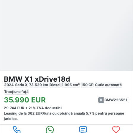
BMW X1 xDrive18d
2024
Seria X
73.529
km
Diesel
1.995
cm³
150
CP
Cutie
automată
Tracțiune
față
35.990
EUR
BMW226551
29.744
EUR +
21
% TVA deductibil
Leasing de la
362
EUR/luna
cu dobăndă
anuală
5,7
% pentru persoane
juridice.