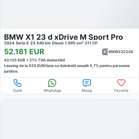
BMW X1 23 d xDrive M Sport Pro
2024
Seria X
23.540
km
Diesel
1.995
cm³
211
CP
52.181
EUR
BMW232226
43.125
EUR +
21
% TVA deductibil
Leasing de la
525
EUR/luna
cu dobăndă
anuală
5,7
% pentru persoane
juridice.
Sună
WhatsApp
Mesaj
Favorite