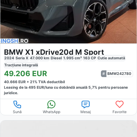
BMW X1 xDrive20d M Sport
2024
Seria X
47.000
km
Diesel
1.995
cm³
163
CP
Cutie
automată
Tracțiune
integrală
49.206
EUR
BMW242780
40.666
EUR +
21
% TVA deductibil
Leasing de la
495
EUR/luna
cu dobăndă
anuală
5,7
% pentru persoane
juridice.
Sună
WhatsApp
Mesaj
Favorite