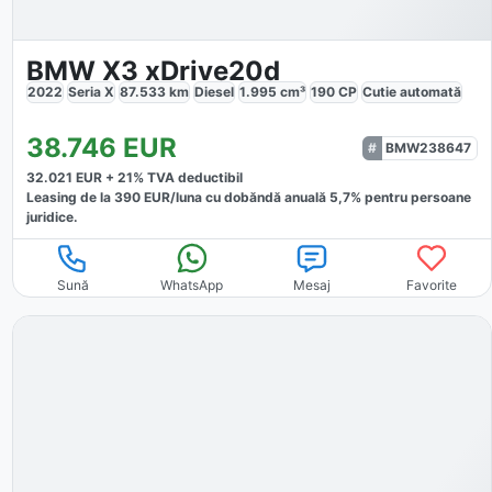
BMW X3 xDrive20d
2022
Seria X
87.533
km
Diesel
1.995
cm³
190
CP
Cutie
automată
38.746
EUR
BMW238647
32.021
EUR +
21
% TVA deductibil
Leasing de la
390
EUR/luna
cu dobăndă
anuală
5,7
% pentru persoane
juridice.
Sună
WhatsApp
Mesaj
Favorite