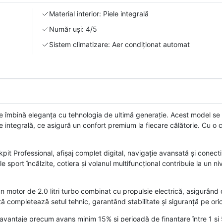
Material interior: Piele integrală
Număr uși: 4/5
Sistem climatizare: Aer condiționat automat
mbină eleganța cu tehnologia de ultimă generație. Acest model se
ronie integrală, ce asigură un confort premium la fiecare călătorie. Cu o
it Professional, afișaj complet digital, navigație avansată și conecti
sport încălzite, cotiera și volanul multifuncțional contribuie la un ni
 motor de 2.0 litri turbo combinat cu propulsie electrică, asigurând
tă completează setul tehnic, garantând stabilitate și siguranță pe ori
avantaje precum avans minim 15% și perioadă de finanțare între 1 și 5