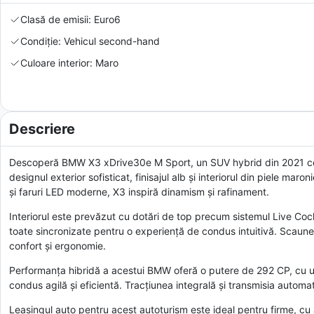
Clasă de emisii: Euro6
Condiție: Vehicul second-hand
Culoare interior: Maro
Descriere
Descoperă BMW X3 xDrive30e M Sport, un SUV hybrid din 2021 ce î
designul exterior sofisticat, finisajul alb și interiorul din piele ma
și faruri LED moderne, X3 inspiră dinamism și rafinament.
Interiorul este prevăzut cu dotări de top precum sistemul Live Cockp
toate sincronizate pentru o experiență de condus intuitivă. Scaunele 
confort și ergonomie.
Performanța hibridă a acestui BMW oferă o putere de 292 CP, cu un
condus agilă și eficientă. Tracțiunea integrală și transmisia automa
Leasingul auto pentru acest autoturism este ideal pentru firme, cu 