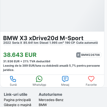
BMW X3 xDrive20d M-Sport
2022
Seria X
85.641
km
Diesel
1.995
cm³
190
CP
Cutie
automată
38.643
EUR
BMW226706
31.936
EUR +
21
% TVA deductibil
Leasing de la
389
EUR/luna
cu dobăndă
anuală
5,7
% pentru persoane
juridice.
Sună
WhatsApp
Mesaj
Favorite
Link-uri utile
Autoturisme
Pagina principală
Mercedes-Benz
Găsește o mașină
BMW