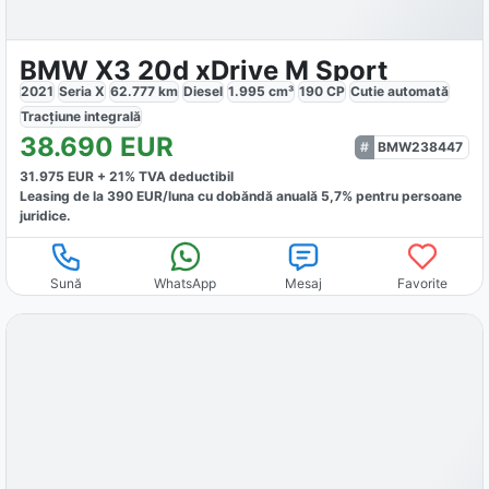
BMW X3 20d xDrive M Sport
2021
Seria X
62.777
km
Diesel
1.995
cm³
190
CP
Cutie
automată
Tracțiune
integrală
38.690
EUR
BMW238447
31.975
EUR +
21
% TVA deductibil
Leasing de la
390
EUR/luna
cu dobăndă
anuală
5,7
% pentru persoane
juridice.
Sună
WhatsApp
Mesaj
Favorite