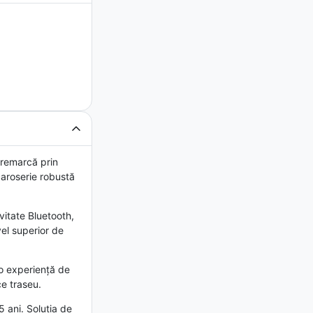
 remarcă prin
 caroserie robustă
vitate Bluetooth,
vel superior de
 o experiență de
ce traseu.
 ani. Soluția de