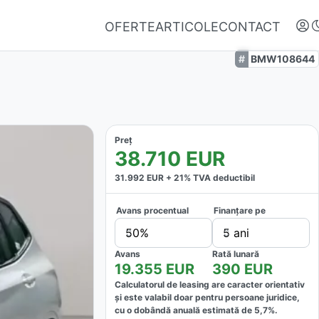
OFERTE
ARTICOLE
CONTACT
BMW108644
Preț
38.710
EUR
31.992
EUR +
21
% TVA deductibil
Avans procentual
Finanțare pe
Autentifică-te
50%
5 ani
Nu ai oferte favorite
Avans
Rată lunară
19.355
EUR
390
EUR
Calculatorul de leasing are caracter orientativ
și este valabil doar pentru persoane juridice,
cu o dobândă anuală estimată de
5,7
%.