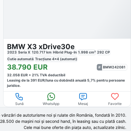
BMW X3 xDrive30e
2023
Seria X
120.717
km
Hibrid Plug-In
1.998
cm³
292
CP
Cutie
automată
Tracțiune
4x4 (automat)
38.790
EUR
BMW242081
32.058
EUR +
21
% TVA deductibil
Leasing de la
391
EUR/luna
cu dobăndă
anuală
5,7
% pentru persoane
juridice.
Sună
WhatsApp
Mesaj
Favorite
 vânzări de autoturisme noi și rulate din România, fondată în
2010
.
 28.500 de
mașini noi și second hand,
în leasing sau cu plată cash.
Cele mai bune oferte din piața auto,
actualizate zilnic.