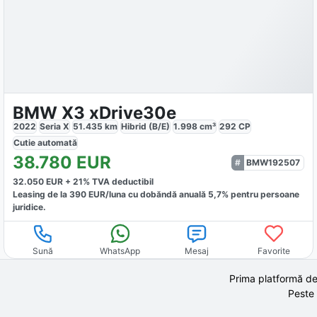
BMW X3 xDrive30e
2022
Seria X
51.435
km
Hibrid (B/E)
1.998
cm³
292
CP
Cutie
automată
38.780
EUR
BMW192507
32.050
EUR +
21
% TVA deductibil
Leasing de la
390
EUR/luna
cu dobăndă
anuală
5,7
% pentru persoane
juridice.
Sună
WhatsApp
Mesaj
Favorite
Prima platformă de
Peste