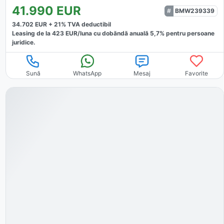
41.990
EUR
BMW239339
34.702
EUR +
21
% TVA deductibil
Leasing de la
423
EUR/luna
cu dobăndă
anuală
5,7
% pentru persoane
juridice.
Sună
WhatsApp
Mesaj
Favorite