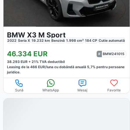
BMW X3 M Sport
2022
Seria X
19.232
km
Benzină
1.998
cm³
184
CP
Cutie
automată
46.334
EUR
BMW241015
38.293
EUR +
21
% TVA deductibil
Leasing de la
466
EUR/luna
cu dobăndă
anuală
5,7
% pentru persoane
juridice.
Sună
WhatsApp
Mesaj
Favorite