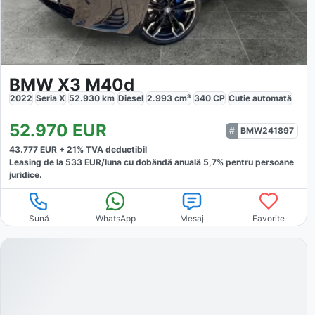
BMW X3 M40d
2022
Seria X
52.930
km
Diesel
2.993
cm³
340
CP
Cutie
automată
52.970
EUR
BMW241897
43.777
EUR +
21
% TVA deductibil
Leasing de la
533
EUR/luna
cu dobăndă
anuală
5,7
% pentru persoane
juridice.
Sună
WhatsApp
Mesaj
Favorite