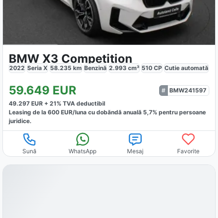
BMW X3 Competition
2022
Seria X
58.235
km
Benzină
2.993
cm³
510
CP
Cutie
automată
59.649
EUR
BMW241597
49.297
EUR +
21
% TVA deductibil
Leasing de la
600
EUR/luna
cu dobăndă
anuală
5,7
% pentru persoane
juridice.
Sună
WhatsApp
Mesaj
Favorite