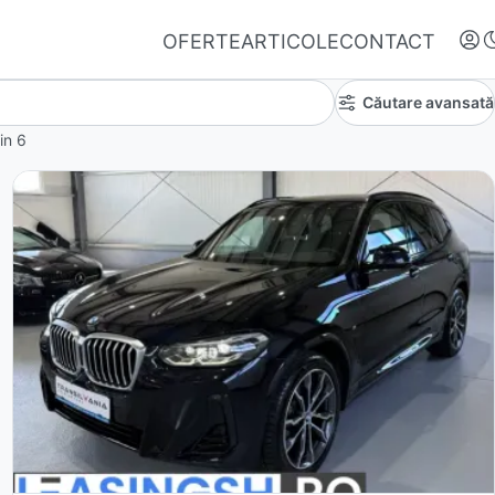
OFERTE
ARTICOLE
CONTACT
Căutare avansată
in
6
Autentifică-te
Nu ai oferte favorite