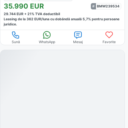
35.990
EUR
BMW239534
29.744
EUR +
21
% TVA deductibil
Leasing de la
362
EUR/luna
cu dobăndă
anuală
5,7
% pentru persoane
juridice.
Sună
WhatsApp
Mesaj
Favorite