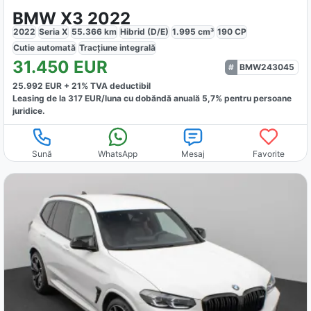
BMW X3 2022
2022
Seria X
55.366
km
Hibrid (D/E)
1.995
cm³
190
CP
Cutie
automată
Tracțiune
integrală
31.450
EUR
BMW243045
25.992
EUR +
21
% TVA deductibil
Leasing de la
317
EUR/luna
cu dobăndă
anuală
5,7
% pentru persoane
juridice.
Sună
WhatsApp
Mesaj
Favorite