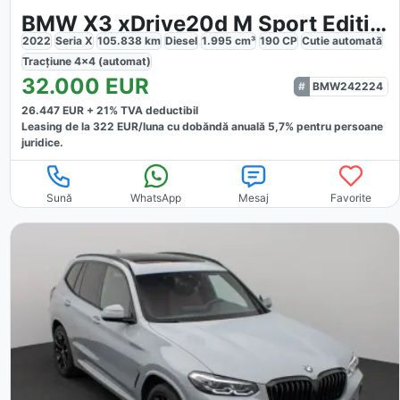
BMW X3 xDrive20d M Sport Edition
2022
Seria X
105.838
km
Diesel
1.995
cm³
190
CP
Cutie
automată
Tracțiune
4x4 (automat)
32.000
EUR
BMW242224
26.447
EUR +
21
% TVA deductibil
Leasing de la
322
EUR/luna
cu dobăndă
anuală
5,7
% pentru persoane
juridice.
Sună
WhatsApp
Mesaj
Favorite