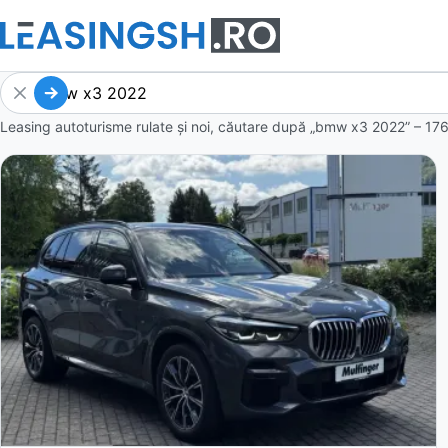
Leasing autoturisme rulate și noi, căutare după „bmw x3 2022” – 176