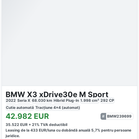
BMW X3 xDrive30e M Sport
2022
Seria X
68.030
km
Hibrid Plug-In
1.998
cm³
292
CP
Cutie
automată
Tracțiune
4x4 (automat)
42.982
EUR
BMW239699
35.522
EUR +
21
% TVA deductibil
Leasing de la
433
EUR/luna
cu dobăndă
anuală
5,7
% pentru persoane
juridice.