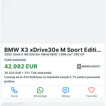
BMW X3 xDrive30e M Sport Edition
2022
Seria X
68.030
km
Hibrid (B/E)
1.998
cm³
292
CP
Cutie
automată
42.982
EUR
BMW240057
35.522
EUR +
21
% TVA deductibil
Leasing de la
433
EUR/luna
cu dobăndă
anuală
5,7
% pentru persoane
juridice.
Sună
WhatsApp
Mesaj
Favorite