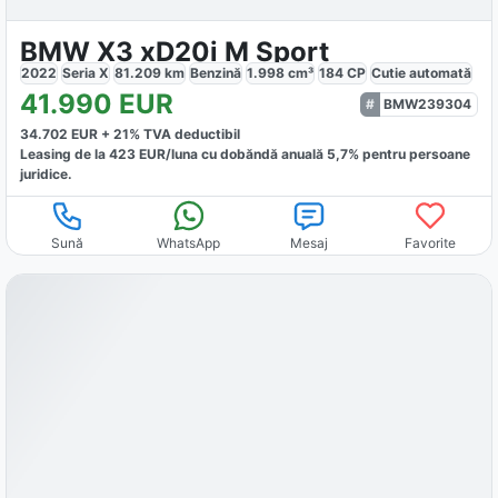
BMW X3 xD20i M Sport
2022
Seria X
81.209
km
Benzină
1.998
cm³
184
CP
Cutie
automată
41.990
EUR
BMW239304
34.702
EUR +
21
% TVA deductibil
Leasing de la
423
EUR/luna
cu dobăndă
anuală
5,7
% pentru persoane
juridice.
Sună
WhatsApp
Mesaj
Favorite