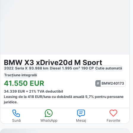
BMW X3 xDrive20d M Sport
2022
Seria X
93.988
km
Diesel
1.995
cm³
190
CP
Cutie
automată
Tracțiune
integrală
41.550
EUR
BMW240173
34.339
EUR +
21
% TVA deductibil
Leasing de la
418
EUR/luna
cu dobăndă
anuală
5,7
% pentru persoane
juridice.
Sună
WhatsApp
Mesaj
Favorite