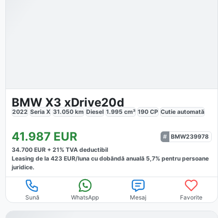
BMW X3 xDrive20d
2022
Seria X
31.050
km
Diesel
1.995
cm³
190
CP
Cutie
automată
41.987
EUR
BMW239978
34.700
EUR +
21
% TVA deductibil
Leasing de la
423
EUR/luna
cu dobăndă
anuală
5,7
% pentru persoane
juridice.
Sună
WhatsApp
Mesaj
Favorite