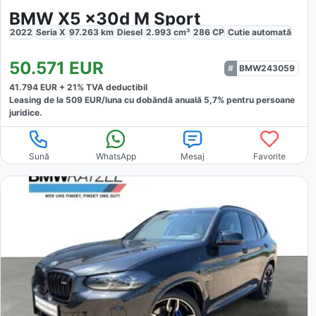
BMW X5 x30d M Sport
2022
Seria X
97.263
km
Diesel
2.993
cm³
286
CP
Cutie
automată
50.571
EUR
BMW243059
41.794
EUR +
21
% TVA deductibil
Leasing de la
509
EUR/luna
cu dobăndă
anuală
5,7
% pentru persoane
juridice.
Sună
WhatsApp
Mesaj
Favorite