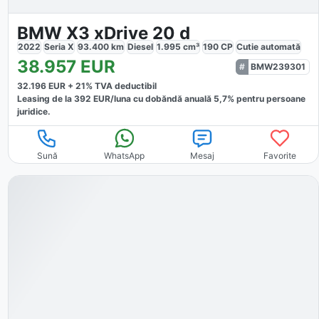
BMW X3 xDrive 20 d
2022
Seria X
93.400
km
Diesel
1.995
cm³
190
CP
Cutie
automată
38.957
EUR
BMW239301
32.196
EUR +
21
% TVA deductibil
Leasing de la
392
EUR/luna
cu dobăndă
anuală
5,7
% pentru persoane
juridice.
Sună
WhatsApp
Mesaj
Favorite