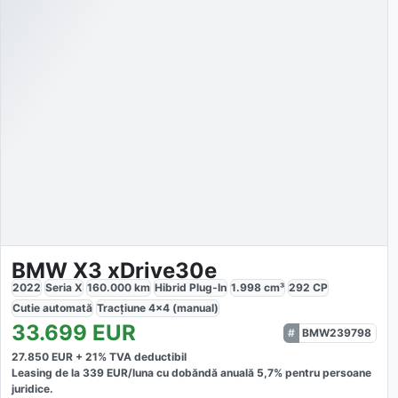
BMW X3 xDrive30e
2022
Seria X
160.000
km
Hibrid Plug-In
1.998
cm³
292
CP
Cutie
automată
Tracțiune
4x4 (manual)
33.699
EUR
BMW239798
27.850
EUR +
21
% TVA deductibil
Leasing de la
339
EUR/luna
cu dobăndă
anuală
5,7
% pentru persoane
juridice.