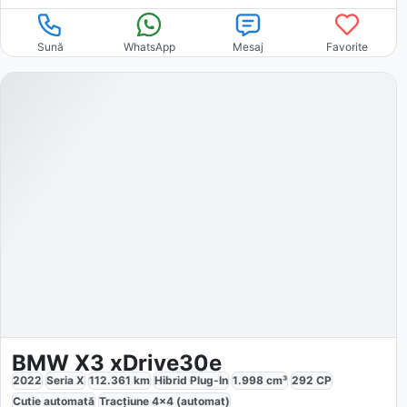
Sună
WhatsApp
Mesaj
Favorite
BMW X3 xDrive30e
2022
Seria X
112.361
km
Hibrid Plug-In
1.998
cm³
292
CP
Cutie
automată
Tracțiune
4x4 (automat)