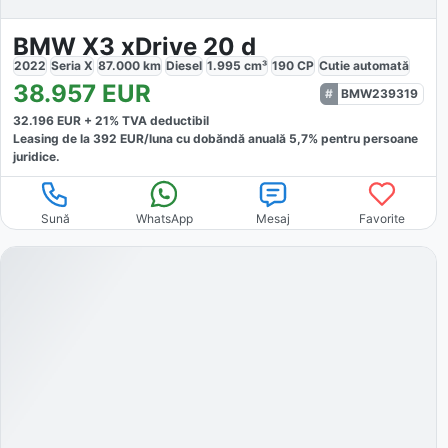
BMW X3 xDrive 20 d
2022
Seria X
87.000
km
Diesel
1.995
cm³
190
CP
Cutie
automată
38.957
EUR
BMW239319
32.196
EUR +
21
% TVA deductibil
Leasing de la
392
EUR/luna
cu dobăndă
anuală
5,7
% pentru persoane
juridice.
Sună
WhatsApp
Mesaj
Favorite