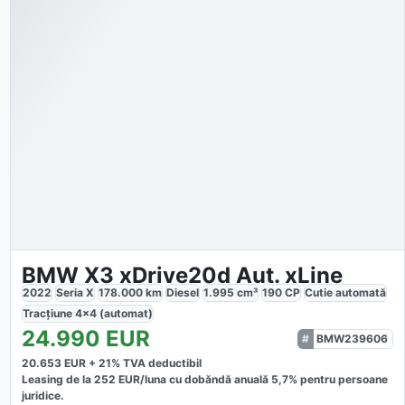
BMW X3 xDrive20d Aut. xLine
2022
Seria X
178.000
km
Diesel
1.995
cm³
190
CP
Cutie
automată
Tracțiune
4x4 (automat)
24.990
EUR
BMW239606
20.653
EUR +
21
% TVA deductibil
Leasing de la
252
EUR/luna
cu dobăndă
anuală
5,7
% pentru persoane
juridice.