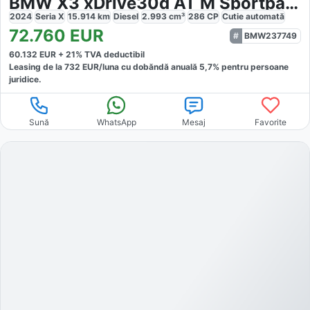
BMW X3 xDrive30d AT M Sportpaket
2024
Seria X
15.914
km
Diesel
2.993
cm³
286
CP
Cutie
automată
72.760
EUR
BMW237749
60.132
EUR +
21
% TVA deductibil
Leasing de la
732
EUR/luna
cu dobăndă
anuală
5,7
% pentru persoane
juridice.
Sună
WhatsApp
Mesaj
Favorite