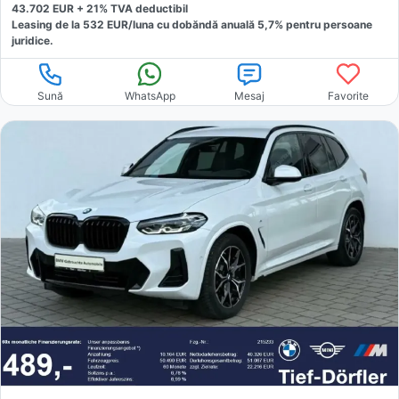
43.702
EUR +
21
% TVA deductibil
Leasing de la
532
EUR/luna
cu dobăndă
anuală
5,7
% pentru persoane
juridice.
Sună
WhatsApp
Mesaj
Favorite