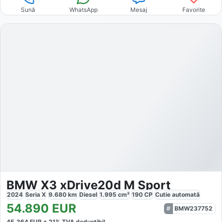
Sună
WhatsApp
Mesaj
Favorite
BMW X3 xDrive20d M Sport
2024
Seria X
9.680
km
Diesel
1.995
cm³
190
CP
Cutie
automată
54.890
EUR
BMW237752
45.364
EUR +
21
% TVA deductibil