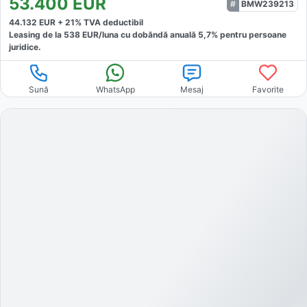
53.400
EUR
BMW239213
44.132
EUR +
21
% TVA deductibil
Leasing de la
538
EUR/luna
cu dobăndă
anuală
5,7
% pentru persoane
juridice.
Sună
WhatsApp
Mesaj
Favorite