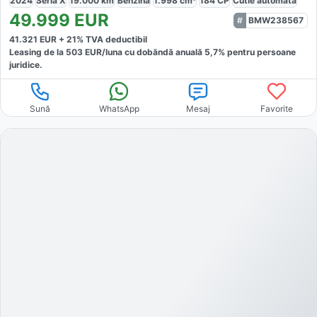
2024
Seria X
19.000
km
Benzină
1.998
cm³
184
CP
Cutie
automată
49.999
EUR
BMW238567
41.321
EUR +
21
% TVA deductibil
Leasing de la
503
EUR/luna
cu dobăndă
anuală
5,7
% pentru persoane
juridice.
Sună
WhatsApp
Mesaj
Favorite