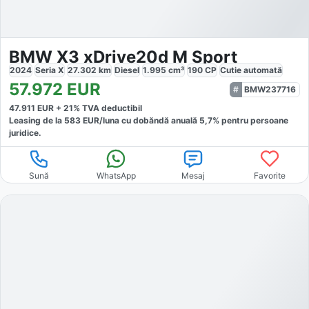
BMW X3 xDrive20d M Sport
2024
Seria X
27.302
km
Diesel
1.995
cm³
190
CP
Cutie
automată
57.972
EUR
BMW237716
47.911
EUR +
21
% TVA deductibil
Leasing de la
583
EUR/luna
cu dobăndă
anuală
5,7
% pentru persoane
juridice.
Sună
WhatsApp
Mesaj
Favorite