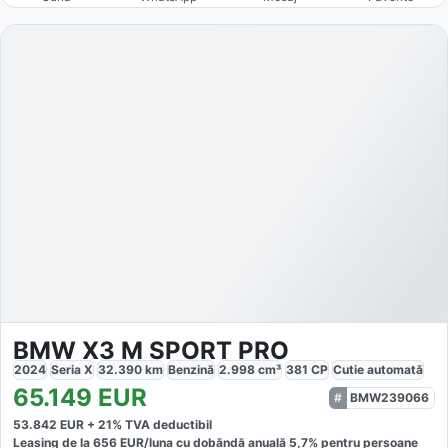
BMW X3 M SPORT PRO
2024
Seria X
32.390
km
Benzină
2.998
cm³
381
CP
Cutie
automată
65.149
EUR
BMW239066
53.842
EUR +
21
% TVA deductibil
Leasing de la
656
EUR/luna
cu dobăndă
anuală
5,7
% pentru persoane