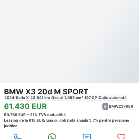
BMW X3 20d M SPORT
2024
Seria X
23.941
km
Diesel
1.995
cm³
197
CP
Cutie
automată
61.430
EUR
BMW237986
50.769
EUR +
21
% TVA deductibil
Leasing de la
618
EUR/luna
cu dobăndă
anuală
5,7
% pentru persoane
juridice.