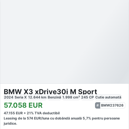
BMW X3 xDrive30i M Sport
2024
Seria X
12.644
km
Benzină
1.998
cm³
245
CP
Cutie
automată
57.058
EUR
BMW237626
47.155
EUR +
21
% TVA deductibil
Leasing de la
574
EUR/luna
cu dobăndă
anuală
5,7
% pentru persoane
juridice.