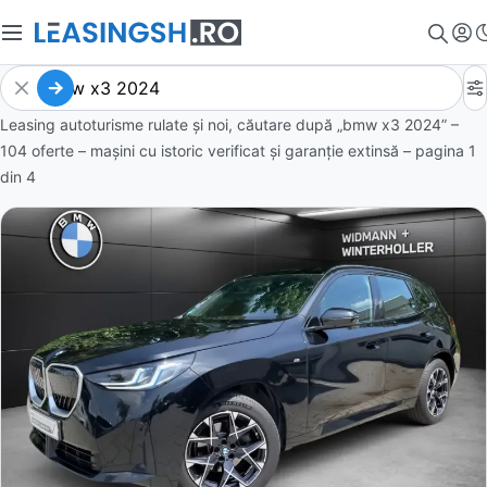
Leasing autoturisme rulate și noi, căutare după „bmw x3 2024” –
104 oferte
– mașini cu istoric verificat și garanție extinsă – pagina
1
din
4