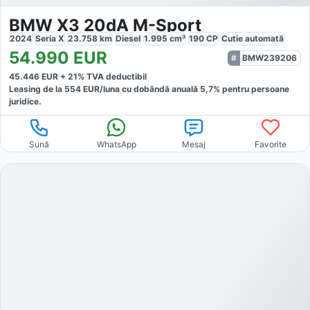
BMW X3 20dA M-Sport
2024
Seria X
23.758
km
Diesel
1.995
cm³
190
CP
Cutie
automată
54.990
EUR
BMW239206
45.446
EUR +
21
% TVA deductibil
Leasing de la
554
EUR/luna
cu dobăndă
anuală
5,7
% pentru persoane
juridice.
Sună
WhatsApp
Mesaj
Favorite