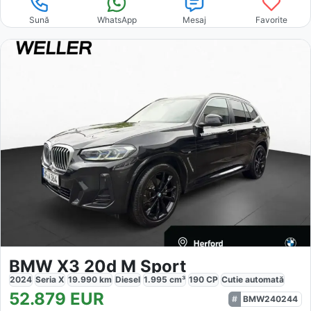
Sună
WhatsApp
Mesaj
Favorite
BMW X3 20d M Sport
2024
Seria X
19.990
km
Diesel
1.995
cm³
190
CP
Cutie
automată
52.879
EUR
BMW240244