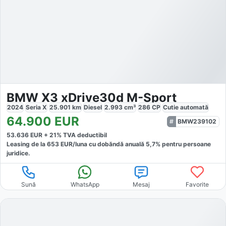
BMW X3 xDrive30d M-Sport
2024
Seria X
25.901
km
Diesel
2.993
cm³
286
CP
Cutie
automată
64.900
EUR
BMW239102
53.636
EUR +
21
% TVA deductibil
Leasing de la
653
EUR/luna
cu dobăndă
anuală
5,7
% pentru persoane
juridice.
Sună
WhatsApp
Mesaj
Favorite