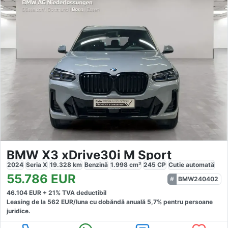
BMW X3 xDrive30i M Sport
2024
Seria X
19.328
km
Benzină
1.998
cm³
245
CP
Cutie
automată
55.786
EUR
BMW240402
46.104
EUR +
21
% TVA deductibil
Leasing de la
562
EUR/luna
cu dobăndă
anuală
5,7
% pentru persoane
juridice.