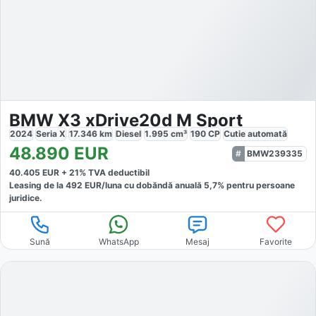
BMW X3 xDrive20d M Sport
2024
Seria X
17.346
km
Diesel
1.995
cm³
190
CP
Cutie
automată
48.890
EUR
BMW239335
40.405
EUR +
21
% TVA deductibil
Leasing de la
492
EUR/luna
cu dobăndă
anuală
5,7
% pentru persoane
juridice.
Sună
WhatsApp
Mesaj
Favorite