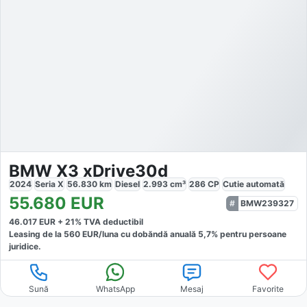
BMW X3 xDrive30d
2024
Seria X
56.830
km
Diesel
2.993
cm³
286
CP
Cutie
automată
55.680
EUR
BMW239327
46.017
EUR +
21
% TVA deductibil
Leasing de la
560
EUR/luna
cu dobăndă
anuală
5,7
% pentru persoane
juridice.
Sună
WhatsApp
Mesaj
Favorite