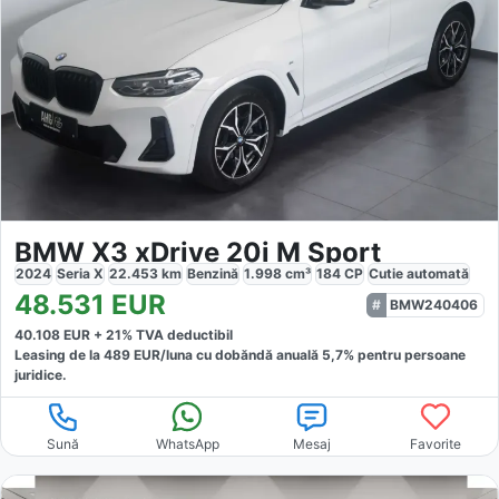
BMW X3 xDrive 20i M Sport
2024
Seria X
22.453
km
Benzină
1.998
cm³
184
CP
Cutie
automată
48.531
EUR
BMW240406
40.108
EUR +
21
% TVA deductibil
Leasing de la
489
EUR/luna
cu dobăndă
anuală
5,7
% pentru persoane
juridice.
Sună
WhatsApp
Mesaj
Favorite