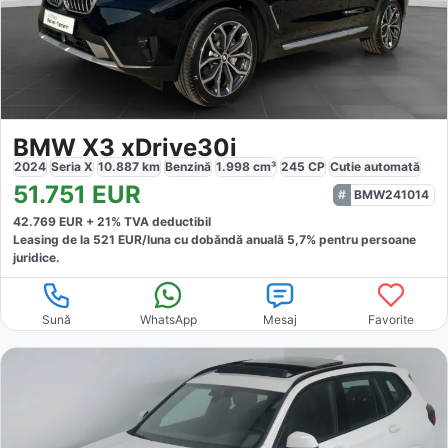
BMW X3 xDrive30i
2024
Seria X
10.887
km
Benzină
1.998
cm³
245
CP
Cutie
automată
51.751
EUR
BMW241014
42.769
EUR +
21
% TVA deductibil
Leasing de la
521
EUR/luna
cu dobăndă
anuală
5,7
% pentru persoane
juridice.
Sună
WhatsApp
Mesaj
Favorite