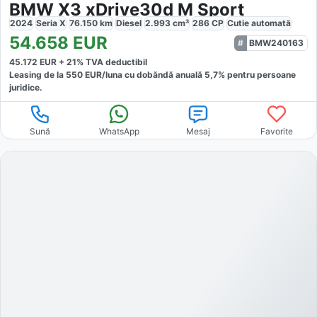
BMW X3 xDrive30d M Sport
2024
Seria X
76.150
km
Diesel
2.993
cm³
286
CP
Cutie
automată
54.658
EUR
BMW240163
45.172
EUR +
21
% TVA deductibil
Leasing de la
550
EUR/luna
cu dobăndă
anuală
5,7
% pentru persoane
juridice.
Sună
WhatsApp
Mesaj
Favorite