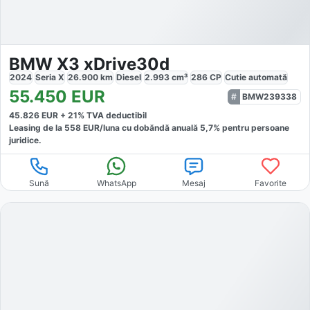
BMW X3 xDrive30d
2024
Seria X
26.900
km
Diesel
2.993
cm³
286
CP
Cutie
automată
55.450
EUR
BMW239338
45.826
EUR +
21
% TVA deductibil
Leasing de la
558
EUR/luna
cu dobăndă
anuală
5,7
% pentru persoane
juridice.
Sună
WhatsApp
Mesaj
Favorite