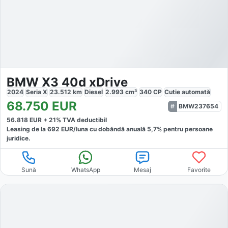
BMW X3 40d xDrive
2024
Seria X
23.512
km
Diesel
2.993
cm³
340
CP
Cutie
automată
68.750
EUR
BMW237654
56.818
EUR +
21
% TVA deductibil
Leasing de la
692
EUR/luna
cu dobăndă
anuală
5,7
% pentru persoane
juridice.
Sună
WhatsApp
Mesaj
Favorite