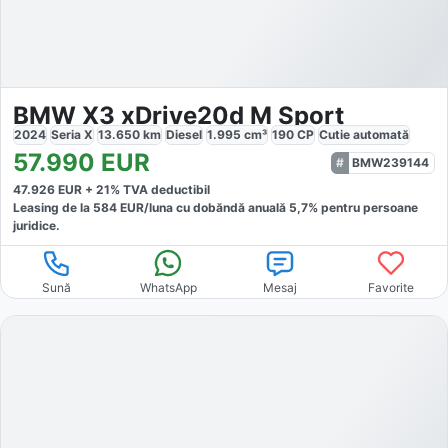
BMW X3 xDrive20d M Sport
2024
Seria X
13.650
km
Diesel
1.995
cm³
190
CP
Cutie
automată
57.990
EUR
BMW239144
47.926
EUR +
21
% TVA deductibil
Leasing de la
584
EUR/luna
cu dobăndă
anuală
5,7
% pentru persoane
juridice.
Sună
WhatsApp
Mesaj
Favorite