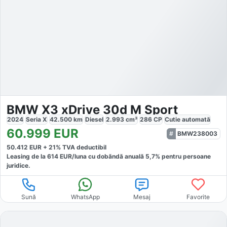
BMW X3 xDrive 30d M Sport
2024
Seria X
42.500
km
Diesel
2.993
cm³
286
CP
Cutie
automată
60.999
EUR
BMW238003
50.412
EUR +
21
% TVA deductibil
Leasing de la
614
EUR/luna
cu dobăndă
anuală
5,7
% pentru persoane
juridice.
Sună
WhatsApp
Mesaj
Favorite