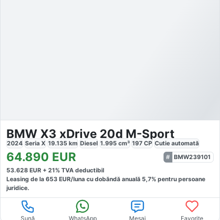
BMW X3 xDrive 20d M-Sport
2024
Seria X
19.135
km
Diesel
1.995
cm³
197
CP
Cutie
automată
64.890
EUR
BMW239101
53.628
EUR +
21
% TVA deductibil
Leasing de la
653
EUR/luna
cu dobăndă
anuală
5,7
% pentru persoane
juridice.
Sună
WhatsApp
Mesaj
Favorite