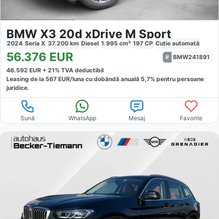
BMW X3 20d xDrive M Sport
2024
Seria X
37.200
km
Diesel
1.995
cm³
197
CP
Cutie
automată
56.376
EUR
BMW241891
46.592
EUR +
21
% TVA deductibil
Leasing de la
567
EUR/luna
cu dobăndă
anuală
5,7
% pentru persoane
juridice.
Sună
WhatsApp
Mesaj
Favorite