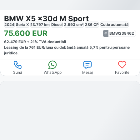
BMW X5 x30d M Sport
2024
Seria X
13.797
km
Diesel
2.993
cm³
286
CP
Cutie
automată
75.600
EUR
BMW238462
62.479
EUR +
21
% TVA deductibil
Leasing de la
761
EUR/luna
cu dobăndă
anuală
5,7
% pentru persoane
juridice.
Sună
WhatsApp
Mesaj
Favorite