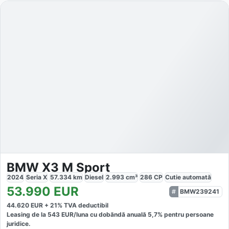
BMW X3 M Sport
2024
Seria X
57.334
km
Diesel
2.993
cm³
286
CP
Cutie
automată
53.990
EUR
BMW239241
44.620
EUR +
21
% TVA deductibil
Leasing de la
543
EUR/luna
cu dobăndă
anuală
5,7
% pentru persoane
juridice.