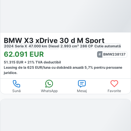
BMW X3 xDrive 30 d M Sport
2024
Seria X
47.000
km
Diesel
2.993
cm³
286
CP
Cutie
automată
62.091
EUR
BMW238137
51.315
EUR +
21
% TVA deductibil
Leasing de la
625
EUR/luna
cu dobăndă
anuală
5,7
% pentru persoane
juridice.
Sună
WhatsApp
Mesaj
Favorite