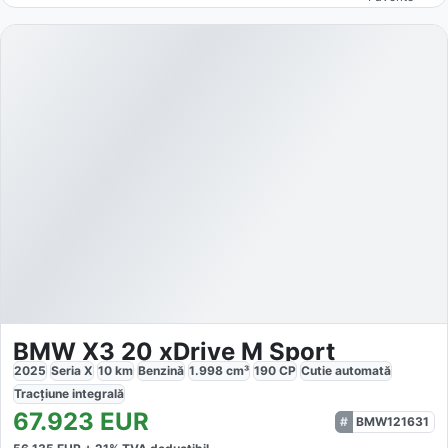
BMW X3 20 xDrive M Sport
2025
Seria X
10
km
Benzină
1.998
cm³
190
CP
Cutie
automată
Tracțiune
integrală
67.923
EUR
BMW121631