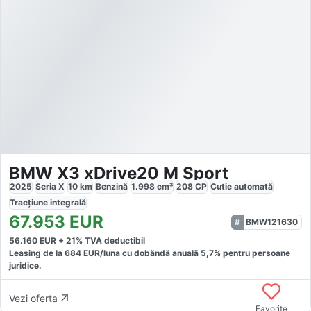
BMW X3 xDrive20 M Sport
2025
Seria X
10
km
Benzină
1.998
cm³
208
CP
Cutie
automată
Tracțiune
integrală
67.953
EUR
BMW121630
56.160
EUR +
21
% TVA deductibil
Leasing de la
684
EUR/luna
cu dobăndă
anuală
5,7
% pentru persoane
juridice.
Vezi oferta
Favorite