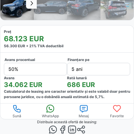
Preț
68.123
EUR
56.300
EUR +
21
% TVA deductibil
Avans procentual
Finanțare pe
50%
5 ani
Avans
Rată lunară
34.062
EUR
686
EUR
Calculatorul de leasing are caracter orientativ și este valabil doar pentru
persoane juridice, cu o dobândă anuală estimată de
5,7
%.
Sună
WhatsApp
Mesaj
Favorite
Distribuie această ofertă
de leasing
: