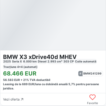
BMW X3 xDrive40d MHEV
2025
Seria X
6.000
km
Diesel
2.993
cm³
303
CP
Cutie
automată
Tracțiune
4x4 (automat)
68.466
EUR
BMW241299
56.583
EUR +
21
% TVA deductibil
Leasing de la
689
EUR/luna
cu dobăndă
anuală
5,7
% pentru persoane
juridice.
Vezi oferta
Favorite