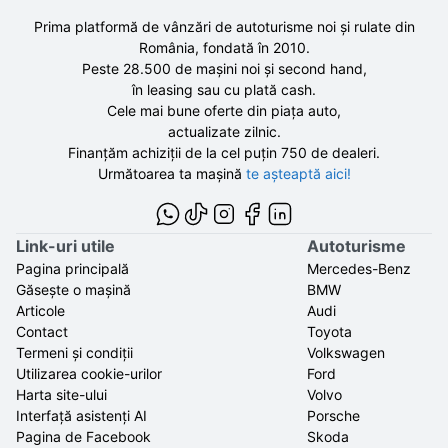
Prima platformă de vânzări de autoturisme noi și rulate din
România, fondată în
2010
.
Peste 28.500 de
mașini noi și second hand,
în leasing sau cu plată cash.
Cele mai bune oferte din piața auto,
actualizate zilnic.
Finanțăm achiziții de la
cel puțin 750 de
dealeri.
Următoarea ta mașină
te așteaptă aici!
Link-uri utile
Autoturisme
Pagina principală
Mercedes-Benz
Găsește o mașină
BMW
Articole
Audi
Contact
Toyota
Termeni și condiții
Volkswagen
Utilizarea cookie-urilor
Ford
Harta site-ului
Volvo
Interfață asistenți AI
Porsche
Pagina de Facebook
Skoda