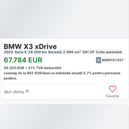
BMW X3 xDrive
2025
Seria X
29.000
km
Benzină
2.998
cm³
381
CP
Cutie
automată
67.784
EUR
BMW157357
56.020
EUR +
21
% TVA deductibil
Leasing de la
682
EUR/luna
cu dobăndă
anuală
5,7
% pentru persoane
juridice.
Vezi oferta
Favorite