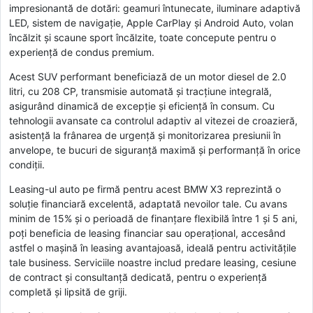
impresionantă de dotări: geamuri întunecate, iluminare adaptivă
LED, sistem de navigație, Apple CarPlay și Android Auto, volan
încălzit și scaune sport încălzite, toate concepute pentru o
experiență de condus premium.
Acest SUV performant beneficiază de un motor diesel de 2.0
litri, cu 208 CP, transmisie automată și tracțiune integrală,
asigurând dinamică de excepție și eficiență în consum. Cu
tehnologii avansate ca controlul adaptiv al vitezei de croazieră,
asistență la frânarea de urgență și monitorizarea presiunii în
anvelope, te bucuri de siguranță maximă și performanță în orice
condiții.
Leasing-ul auto pe firmă pentru acest BMW X3 reprezintă o
soluție financiară excelentă, adaptată nevoilor tale. Cu avans
minim de 15% și o perioadă de finanțare flexibilă între 1 și 5 ani,
poți beneficia de leasing financiar sau operațional, accesând
astfel o mașină în leasing avantajoasă, ideală pentru activitățile
tale business. Serviciile noastre includ predare leasing, cesiune
de contract și consultanță dedicată, pentru o experiență
completă și lipsită de griji.