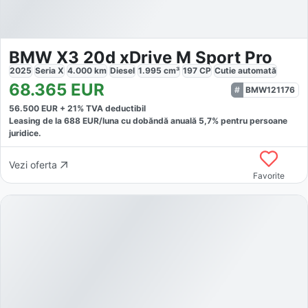
BMW X3 20d xDrive M Sport Pro
2025
Seria X
4.000
km
Diesel
1.995
cm³
197
CP
Cutie
automată
68.365
EUR
BMW121176
56.500
EUR +
21
% TVA deductibil
Leasing de la
688
EUR/luna
cu dobăndă
anuală
5,7
% pentru persoane
juridice.
Vezi oferta
Favorite