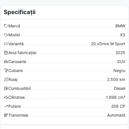
Specificații
Marcă
BMW
Model
X3
Variantă
20 xDrive M Sport
Anul fabricației
2025
Caroserie
SUV
Culoare
Negru
Rulaj
2.500 km
Combustibil
Diesel
Cilindree
1.998 cm³
Putere
208 CP
Transmisie
Automată