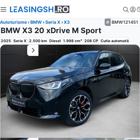
Autoturisme
›
BMW
›
Seria X
›
X3
BMW121451
BMW X3 20 xDrive M Sport
2025
Seria X
2.500
km
Diesel
1.998
cm³
208
CP
Cutie
automată