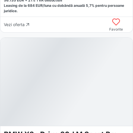
56.135
EUR +
21
% TVA deductibil
Leasing de la
684
EUR/luna
cu dobăndă
anuală
5,7
% pentru persoane
juridice.
Vezi oferta
Favorite