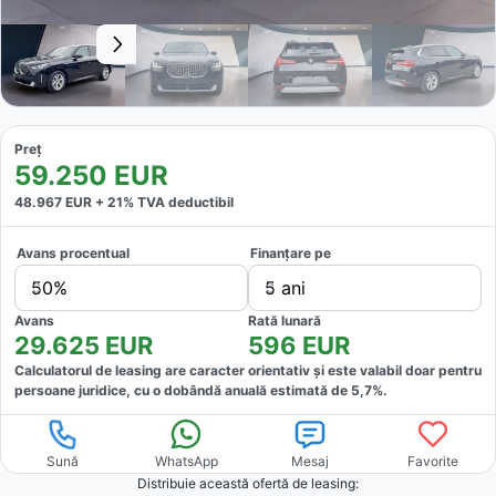
Preț
59.250
EUR
48.967
EUR +
21
% TVA deductibil
Avans procentual
Finanțare pe
50%
5 ani
Avans
Rată lunară
29.625
EUR
596
EUR
Calculatorul de leasing are caracter orientativ și este valabil doar pentru
persoane juridice, cu o dobândă anuală estimată de
5,7
%.
Sună
WhatsApp
Mesaj
Favorite
Distribuie această ofertă
de leasing
: