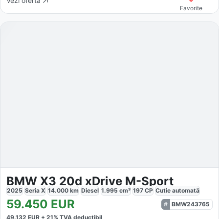
Vezi oferta
Favorite
BMW X3 20d xDrive M-Sport
2025
Seria X
14.000
km
Diesel
1.995
cm³
197
CP
Cutie
automată
59.450
EUR
BMW243765
49.132
EUR +
21
% TVA deductibil