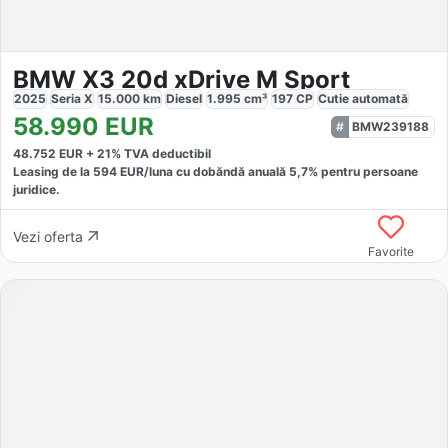
BMW X3 20d xDrive M Sport
2025
Seria X
15.000
km
Diesel
1.995
cm³
197
CP
Cutie
automată
58.990
EUR
BMW239188
48.752
EUR +
21
% TVA deductibil
Leasing de la
594
EUR/luna
cu dobăndă
anuală
5,7
% pentru persoane
juridice.
Vezi oferta
Favorite