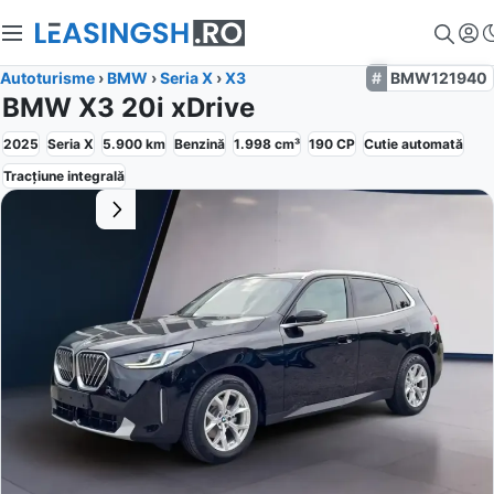
Autoturisme
›
BMW
›
Seria X
›
X3
BMW121940
BMW X3 20i xDrive
2025
Seria X
5.900
km
Benzină
1.998
cm³
190
CP
Cutie
automată
Tracțiune
integrală