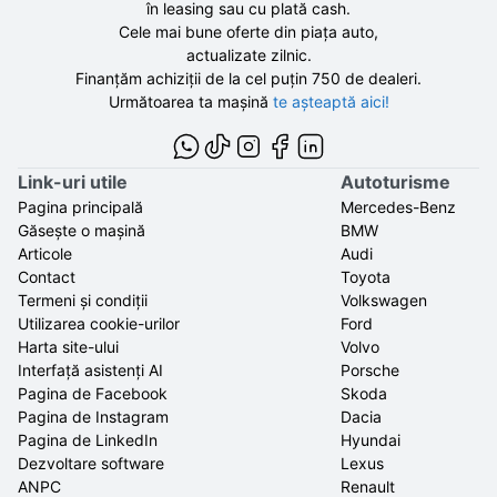
în leasing sau cu plată cash.
Cele mai bune oferte din piața auto,
actualizate zilnic.
Finanțăm achiziții de la
cel puțin 750 de
dealeri.
Următoarea ta mașină
te așteaptă aici!
Link-uri utile
Autoturisme
Pagina principală
Mercedes-Benz
Găsește o mașină
BMW
Articole
Audi
Contact
Toyota
Termeni și condiții
Volkswagen
Utilizarea cookie-urilor
Ford
Harta site-ului
Volvo
Interfață asistenți AI
Porsche
Pagina de Facebook
Skoda
Pagina de Instagram
Dacia
Pagina de LinkedIn
Hyundai
Dezvoltare software
Lexus
ANPC
Renault