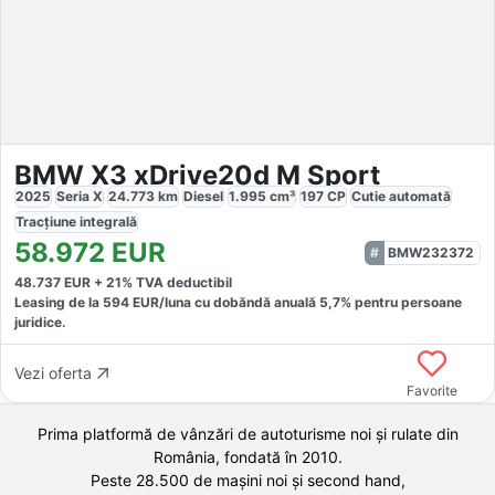
BMW X3 xDrive20d M Sport
2025
Seria X
24.773
km
Diesel
1.995
cm³
197
CP
Cutie
automată
Tracțiune
integrală
58.972
EUR
BMW232372
48.737
EUR +
21
% TVA deductibil
Leasing de la
594
EUR/luna
cu dobăndă
anuală
5,7
% pentru persoane
juridice.
Vezi oferta
Favorite
Prima platformă de vânzări de autoturisme noi și rulate din
România, fondată în
2010
.
Peste 28.500 de
mașini noi și second hand,