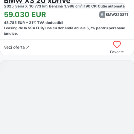
BMW X3 20 xDrive
2025
Seria X
10.773
km
Benzină
1.998
cm³
190
CP
Cutie
automată
59.030
EUR
BMW220871
48.785
EUR +
21
% TVA deductibil
Leasing de la
594
EUR/luna
cu dobăndă
anuală
5,7
% pentru persoane
juridice.
Vezi oferta
Favorite