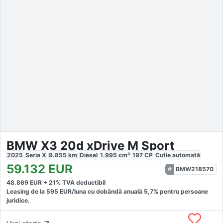
BMW X3 20d xDrive M Sport
2025
Seria X
9.855
km
Diesel
1.995
cm³
197
CP
Cutie
automată
59.132
EUR
BMW218570
48.869
EUR +
21
% TVA deductibil
Leasing de la
595
EUR/luna
cu dobăndă
anuală
5,7
% pentru persoane
juridice.