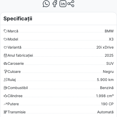
Specificații
Marcă
BMW
Model
X3
Variantă
20i xDrive
Anul fabricației
2025
Caroserie
SUV
Culoare
Negru
Rulaj
5.900 km
Combustibil
Benzină
Cilindree
1.998 cm³
Putere
190 CP
Transmisie
Automată