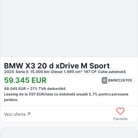
BMW X3 20 d xDrive M Sport
2025
Seria X
15.000
km
Diesel
1.995
cm³
197
CP
Cutie
automată
59.345
EUR
BMW226705
49.045
EUR +
21
% TVA deductibil
Leasing de la
597
EUR/luna
cu dobăndă
anuală
5,7
% pentru persoane
juridice.
Vezi oferta
Favorite