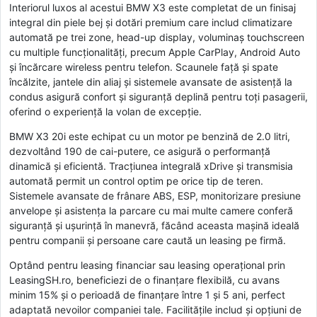
Interiorul luxos al acestui BMW X3 este completat de un finisaj
integral din piele bej și dotări premium care includ climatizare
automată pe trei zone, head-up display, voluminaș touchscreen
cu multiple funcționalități, precum Apple CarPlay, Android Auto
și încărcare wireless pentru telefon. Scaunele față și spate
încălzite, jantele din aliaj și sistemele avansate de asistență la
condus asigură confort și siguranță deplină pentru toți pasagerii,
oferind o experiență la volan de excepție.
BMW X3 20i este echipat cu un motor pe benzină de 2.0 litri,
dezvoltând 190 de cai-putere, ce asigură o performanță
dinamică și eficientă. Tracțiunea integrală xDrive și transmisia
automată permit un control optim pe orice tip de teren.
Sistemele avansate de frânare ABS, ESP, monitorizare presiune
anvelope și asistența la parcare cu mai multe camere conferă
siguranță și ușurință în manevră, făcând aceasta mașină ideală
pentru companii și persoane care caută un leasing pe firmă.
Optând pentru leasing financiar sau leasing operațional prin
LeasingSH.ro, beneficiezi de o finanțare flexibilă, cu avans
minim 15% și o perioadă de finanțare între 1 și 5 ani, perfect
adaptată nevoilor companiei tale. Facilitățile includ și opțiuni de